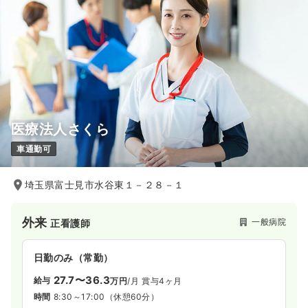
医療法人さくら
車通勤可
埼玉県富士見市水谷東１－２８－１
外来
一般病院
正看護師
日勤のみ（常勤）
27.7〜36.3
給与
万円
/月
賞与4ヶ月
時間
8:30～17:00
（休憩60分）