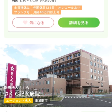
時間
8:30～17:30
（休憩60分）
土日祝休み
年間休日125日
オンコールあり
ブランク可
月給40万円以上可
気になる
詳細を見る
医療法人さくら
さくら記念病院
エージェント求人
車通勤可