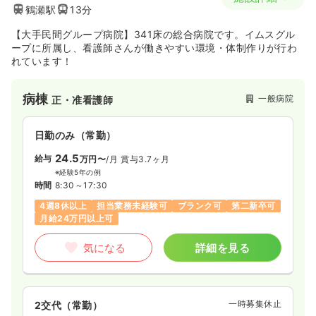
鶴瀬駅
13分
【大手民間グループ病院】341床の総合病院です。イムスグル
ープに所属し、看護師さんが働きやすい環境・体制作りが行わ
れています！
病棟
一般病院
正・准看護師
日勤のみ（常勤）
24.5
給与
万円〜
/月
賞与3.7ヶ月
※経験5年の例
時間
8:30～17:30
4週8休以上
担当業務未経験可
ブランク可
第二新卒可
月給24万円以上可
気になる
詳細を見る
一時募集休止
2交代（常勤）