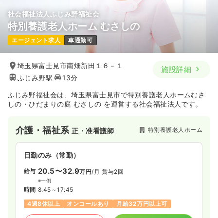
社会福祉法人ふじみ野福祉会
オペ室(手術室)
一般病院
正・准看護師
特別養護老人ホーム むさしの
エージェント求人
車通勤可
日勤のみ（常勤）
26.5
給与
万円
/月
賞与3.7ヶ月
埼玉県富士見市南畑新田１６－１
施設詳細
※経験5年の例
ふじみ野駅
13分
時間
8:30～17:30
4週8休以上
オンコールあり
ブランク可
第二新卒可
ふじみ野福祉会は、埼玉県富士見市で特別養護老人ホームむさ
月給28万円以上可
しの・ひだまりの庭 むさしの を運営する社会福祉法人です。
気になる
詳細を見る
介護・福祉系
特別養護老人ホーム
正・准看護師
ICU系
日勤のみ（常勤）
一般病院
正看護師
20.5〜32.9
給与
万円
/月
賞与2回
2交代（常勤）
※一例
時間
8:45～17:45
30.5
給与
万円
/月
賞与3.7ヶ月
4週8休以上
オンコールあり
月給32万円以上可
※経験5年の例
時間
8:30～17:30