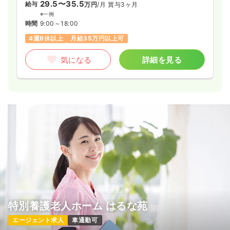
29.5〜35.5
給与
万円
/月
賞与3ヶ月
※一例
時間
9:00～18:00
4週8休以上
月給35万円以上可
気になる
詳細を見る
特別養護老人ホーム はるな苑
エージェント求人
車通勤可