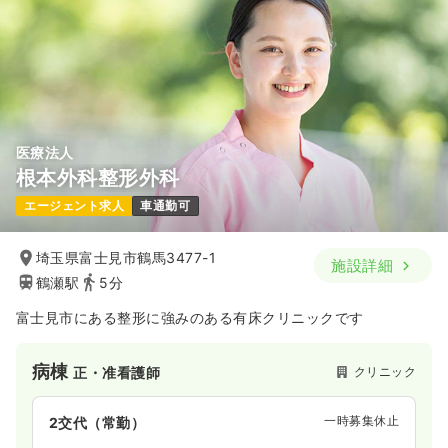
医療法人
根本外科整形外科
エージェント求人
車通勤可
埼玉県富士見市鶴馬3477-1
施設詳細
鶴瀬駅
5分
富士見市にある整形に強みのある有床クリニックです
病棟
クリニック
正・准看護師
一時募集休止
2交代（常勤）