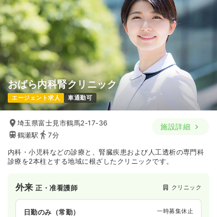
※一例
時間
8:30～17:30
（休憩60分）
年間休日120日
4週8休以上
月給38万円以上可
気になる
詳細を見る
おばら内科腎クリニック
エージェント求人
車通勤可
埼玉県富士見市鶴馬2-17-36
施設詳細
鶴瀬駅
7分
内科・小児科などの診療と、腎臓疾患および人工透析の専門科
診療を2本柱とする地域に根ざしたクリニックです。
外来
クリニック
正・准看護師
一時募集休止
日勤のみ（常勤）