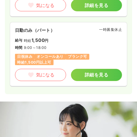
気になる
詳細を見る
一時募集休止
日勤のみ（パート）
1,500
給与
時給
円
時間
9:00～18:00
日祝休み
オンコールあり
ブランク可
時給1,500円以上可
気になる
詳細を見る