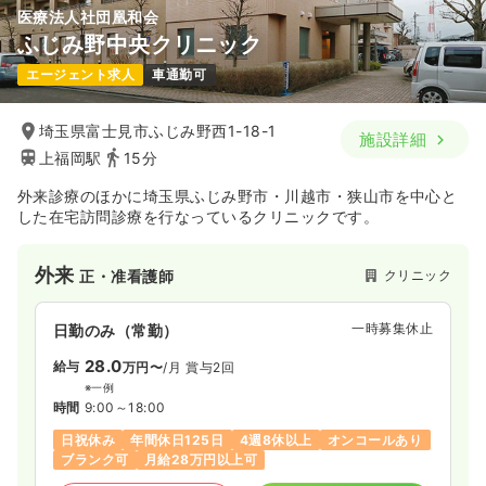
医療法人社団凰和会
ふじみ野中央クリニック
エージェント求人
車通勤可
埼玉県富士見市ふじみ野西1-18-1
施設詳細
上福岡駅
15分
外来診療のほかに埼玉県ふじみ野市・川越市・狭山市を中心と
した在宅訪問診療を行なっているクリニックです。
外来
クリニック
正・准看護師
一時募集休止
日勤のみ（常勤）
28.0
給与
万円〜
/月
賞与2回
※一例
時間
9:00～18:00
日祝休み
年間休日125日
4週8休以上
オンコールあり
ブランク可
月給28万円以上可