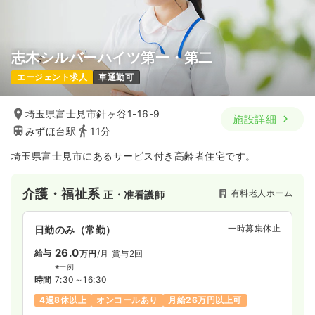
志木シルバーハイツ第一・第二
エージェント求人
車通勤可
埼玉県富士見市針ヶ谷1-16-9
施設詳細
みずほ台駅
11分
埼玉県富士見市にあるサービス付き高齢者住宅です。
介護・福祉系
有料老人ホーム
正・准看護師
一時募集休止
日勤のみ（常勤）
26.0
給与
万円
/月
賞与2回
※一例
時間
7:30～16:30
4週8休以上
オンコールあり
月給26万円以上可