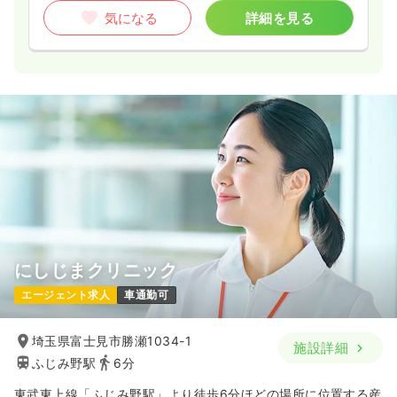
気になる
詳細を見る
にしじまクリニック
エージェント求人
車通勤可
埼玉県富士見市勝瀬1034-1
施設詳細
ふじみ野駅
6分
東武東上線「ふじみ野駅」より徒歩6分ほどの場所に位置する産