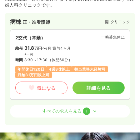
婦人科クリニックです。
病棟
クリニック
正・准看護師
一時募集休止
2交代（常勤）
31.8
給与
万円〜
/月
賞与4ヶ月
※一例
時間
8:30～17:30
（休憩60分）
年間休日120日
4週8休以上
担当業務未経験可
月給31万円以上可
気になる
詳細を見る
病棟
クリニック
助産師
すべての求人を見る
1
一時募集休止
2交代（常勤）
38.8
給与
万円〜
/月
賞与4ヶ月