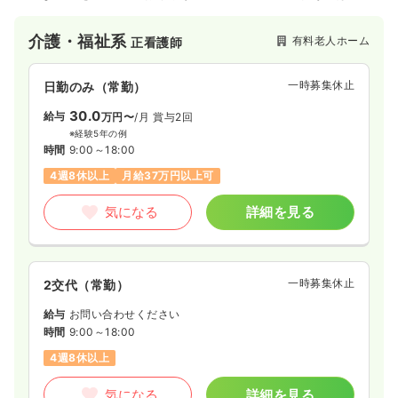
間の異動も行いながら、今後も事業所を増やしていく計画で
す！
介護・福祉系
有料老人ホーム
正看護師
一時募集休止
日勤のみ（常勤）
30.0
給与
万円〜
/月
賞与2回
※経験5年の例
時間
9:00～18:00
4週8休以上
月給37万円以上可
気になる
詳細を見る
一時募集休止
2交代（常勤）
給与
お問い合わせください
時間
9:00～18:00
4週8休以上
気になる
詳細を見る