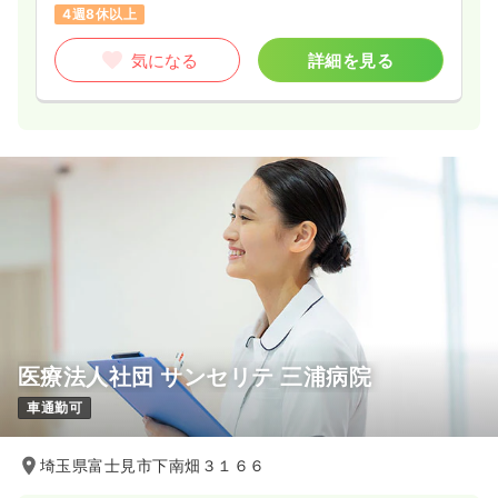
4週8休以上
気になる
詳細を見る
医療法人社団 サンセリテ 三浦病院
車通勤可
埼玉県富士見市下南畑３１６６