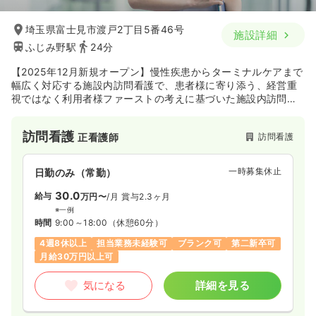
埼玉県富士見市渡戸2丁目5番46号
施設詳細
ふじみ野駅
24分
【2025年12月新規オープン】慢性疾患からターミナルケアまで
幅広く対応する施設内訪問看護で、患者様に寄り添う、経営重
視ではなく利用者様ファーストの考えに基づいた施設内訪問看
護を行っています。
在宅看護に興味のある方、緩和ケアを学びたい方、一人ひとり
訪問看護
訪問看護
正看護師
に寄り添った看護を実践されたいという方にお勧めです。
一時募集休止
日勤のみ（常勤）
30.0
給与
万円〜
/月
賞与2.3ヶ月
※一例
時間
9:00～18:00
（休憩60分）
4週8休以上
担当業務未経験可
ブランク可
第二新卒可
月給30万円以上可
気になる
詳細を見る