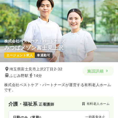
株式会社ベストケア・パートナーズ
みつばメゾン富士見上沢
エージェント求人
車通勤可
埼玉県富士見市上沢2丁目2-32
施設詳細
ふじみ野駅
14分
株式会社ベストケア・パートナーズが運営する有料老人ホーム
です。
介護・福祉系
有料老人ホーム
正看護師
一時募集休止
日勤のみ（常勤）