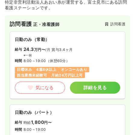
特定非営利活動法人あおい糸が運営する、富士見市にある訪問
看護ステーションです。
一時募集休止
2交代（常勤）
34.4
給与
万円〜
/月
賞与80.7万円〜
訪問看護
訪問看護
正・准看護師
※経験4年の例
時間
8:30～17:30
日勤のみ（常勤）
4週8休以上
オンコールあり
担当業務未経験可
ブランク可
月給34万円以上可
24.3
給与
万円〜
/月
賞与3.4ヶ月
※一例
気になる
詳細を見る
時間
8:00～19:00
（休憩60分）
日曜休み
4週8休以上
オンコールあり
担当業務未経験可
月給24万円以上可
外来
一般病院
正看護師
気になる
詳細を見る
一時募集休止
日勤のみ（常勤）
23.6
給与
万円
/月
賞与3.7ヶ月
※経験5年の例
日勤のみ（パート）
時間
8:30～17:30
1,800
給与
時給
円〜
4週8休以上
ブランク可
月給25万円以上可
時間
8:00～19:00