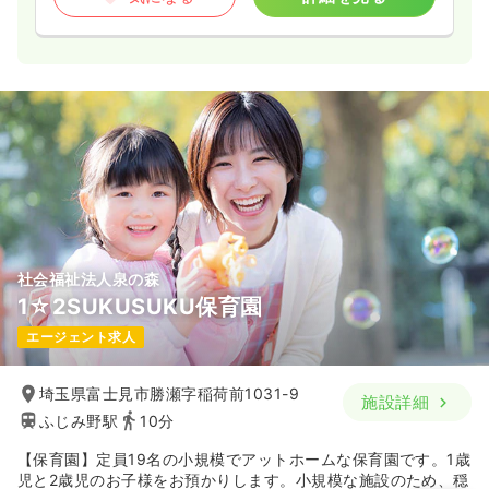
社会福祉法人泉の森
1☆2SUKUSUKU保育園
エージェント求人
埼玉県富士見市勝瀬字稲荷前1031-9
施設詳細
ふじみ野駅
10分
【保育園】定員19名の小規模でアットホームな保育園です。1歳
児と2歳児のお子様をお預かりします。小規模な施設のため、穏