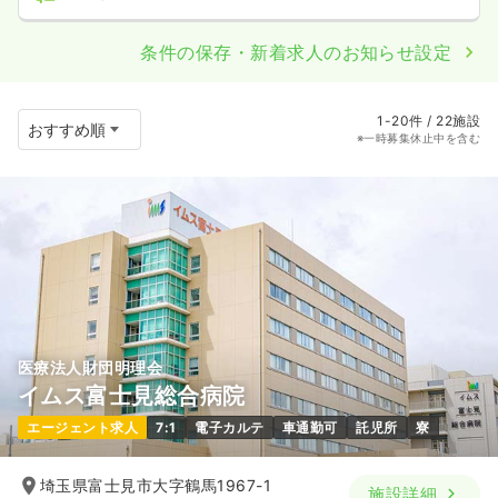
条件の保存・新着求人のお知らせ設定
1-20件 / 22施設
※一時募集休止中を含む
医療法人財団明理会
イムス富士見総合病院
エージェント求人
7:1
電子カルテ
車通勤可
託児所
寮
埼玉県富士見市大字鶴馬1967-1
施設詳細