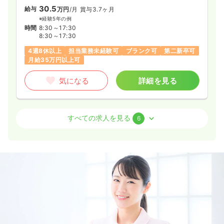
30.5
給与
万円
/月
賞与3.7ヶ月
※経験5年の例
時間
8:30～17:30
8:30～17:30
4週8休以上
担当業務未経験可
ブランク可
第二新卒可
月給35万円以上可
気になる
詳細を見る
透析
一般病院
正看護師
すべての求人を見る
6
日勤のみ（常勤）
26.5
給与
万円
/月
賞与3.7ヶ月
※経験5年の例
時間
8:00～17:00
4週8休以上
月給28万円以上可
気になる
詳細を見る