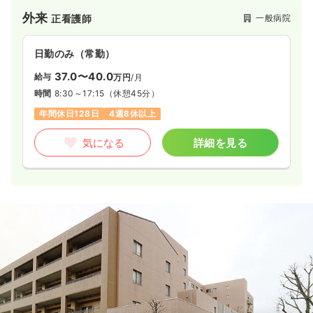
外来
一般病院
正看護師
日勤のみ（常勤）
37.0〜40.0
給与
万円
/月
時間
8:30～17:15
（休憩45分）
年間休日128日
4週8休以上
気になる
詳細を見る