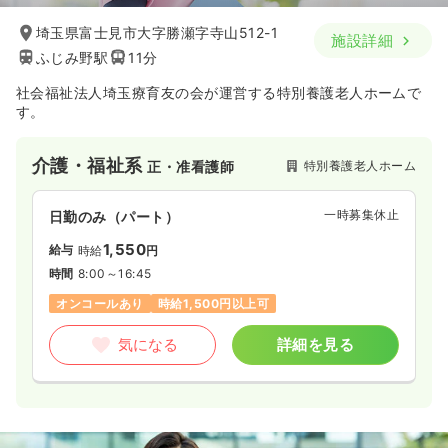
埼玉県富士見市大字勝瀬字寺山512-1
施設詳細
ふじみ野駅
11分
社会福祉法人埼玉療育友の会が運営する特別養護老人ホームで
す。
介護・福祉系
特別養護老人ホーム
正・准看護師
一時募集休止
日勤のみ（パート）
1,550
給与
時給
円
時間
8:00～16:45
オンコールあり
時給1,500円以上可
気になる
詳細を見る