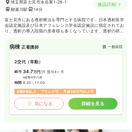
埼玉県富士見市水谷東1-28-1
施設詳細
柳瀬川駅
14分
富士見市にある透析療法を専門とする病院です。日本透析医学
会認定施設及び日本アフェレシス学会認定施設に指定されてお
り、透析の導入段階の患者様も多くなっています。透析の研修
センターにもなっているので、透析に関して専門性を磨くこと
ができます。
病棟
一般病院
正看護師
2交代（常勤）
34.7
給与
万円
/月
賞与4ヶ月
※経験4年の例
時間
8:30～17:00
4週8休以上
ブランク可
月給36万円以上可
気になる
詳細を見る