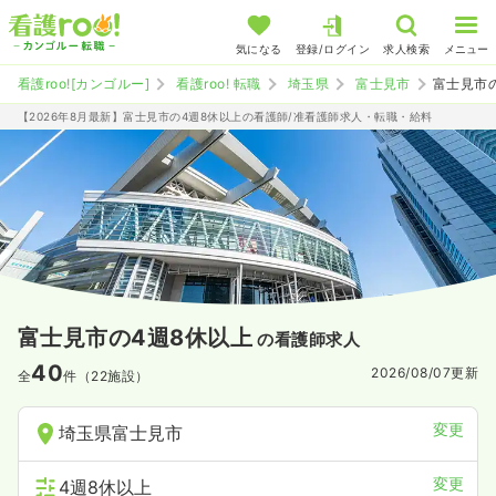
気になる
登録/ログイン
求人検索
メニュー
看護roo![カンゴルー]
看護roo! 転職
埼玉県
富士見市
富士見市
【2026年8月最新】富士見市の4週8休以上の看護師/准看護師求人・転職・給料
富士見市の4週8休以上
の看護師求人
40
2026/08/07
更新
全
件（22施設）
変更
埼玉県富士見市
変更
4週8休以上