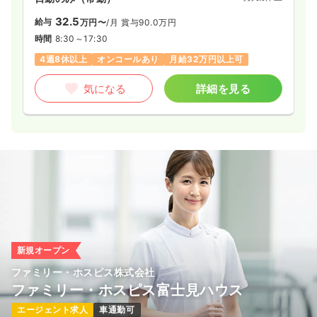
32.5
給与
万円〜
/月
賞与90.0万円
時間
8:30～17:30
4週8休以上
オンコールあり
月給32万円以上可
気になる
詳細を見る
新規オープン
ファミリー・ホスピス株式会社
ファミリー・ホスピス富士見ハウス
エージェント求人
車通勤可