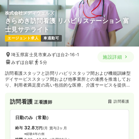
株式会社メディウェルズ
きらめき訪問看護 リハビリステーション 富
士見サテライト
エージェント求人
車通勤可
埼玉県富士見市東みずほ台2-16-1
施設詳細
みずほ台駅
5分
訪問看護スタッフと訪問リハビリスタッフ間および機能訓練型
デイサービススタッフ間および他事業所との連携を推進してお
り、利用者満足度の高い包括的な医療、介護サービスを提供し
ている株式会社が運営している訪問看護ステーションです。
訪問看護
訪問看護
正看護師
日勤のみ（常勤）
32.8
給与
万円
/月
賞与2ヶ月
※経験4年の例