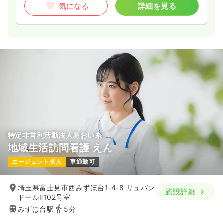
気になる
詳細を見る
4週8休以上
ブランク可
第二新卒可
月給32万円以上可
気になる
詳細を見る
救急外来
一般病院
正看護師
2交代（常勤）
30.5
給与
万円
/月
賞与3.7ヶ月
※経験4年の例
特定非営利活動法人あおい糸
時間
8:30～17:30
地域生活訪問看護 えん
4週8休以上
ブランク可
第二新卒可
月給32万円以上可
エージェント求人
車通勤可
気になる
詳細を見る
埼玉県富士見市西みずほ台1-4-8 リュバン
施設詳細
ドールⅡ102号室
みずほ台駅
5分
病棟
一般病院
助産師