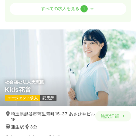
外来
一般＋療養
正看護師
すべての求人を見る
1
一時募集休止
日勤のみ（パート）
1,700
給与
時給
円
時間
8:45～17:20
日祝休み
担当業務未経験可
ブランク可
時給1,700円以上可
気になる
詳細を見る
社会福祉法人天恵園
Kids花音
エージェント求人
託児所
埼玉県越谷市蒲生寿町15-37 あさひやビル
施設詳細
1F
蒲生駅
3分