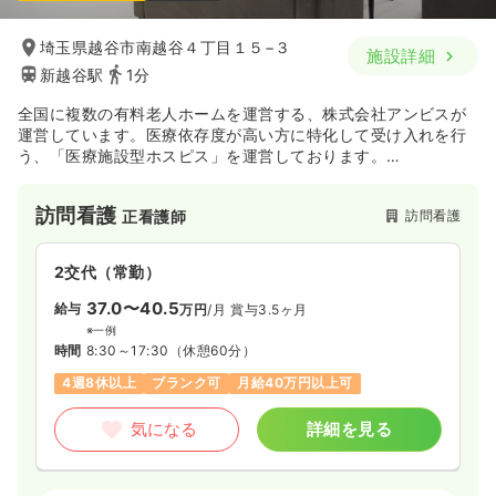
埼玉県越谷市南越谷４丁目１５−３
施設詳細
新越谷駅
1分
全国に複数の有料老人ホームを運営する、株式会社アンビスが
運営しています。医療依存度が高い方に特化して受け入れを行
う、「医療施設型ホスピス」を運営しております。
医心館は、通常の介護施設では受け入れが困難ながんの末期状
態にある方、人工呼吸器を装着されている方や気管切開を受け
訪問看護
訪問看護
正看護師
ている方、神経変性疾患など特定疾患の方、入退院を繰り返さ
ざるを得ない方やお看取り対応の方などを積極的に受け入れら
れており、看護師・介護士による24時間365日の安心ケアを提
2交代（常勤）
供されている有料老人ホームです。地域の医療機関や薬局、介
護事業所と積極的に連携し、地域医療における“シェアリング病
37.0〜40.5
給与
万円
/月
賞与3.5ヶ月
床”として機能しています。
※一例
時間
8:30～17:30
（休憩60分）
4週8休以上
ブランク可
月給40万円以上可
気になる
詳細を見る