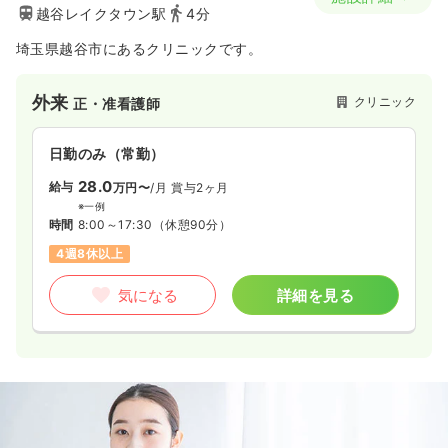
越谷レイクタウン駅
4分
埼玉県越谷市にあるクリニックです。
外来
クリニック
正・准看護師
日勤のみ（常勤）
28.0
給与
万円〜
/月
賞与2ヶ月
※一例
時間
8:00～17:30
（休憩90分）
4週8休以上
気になる
詳細を見る