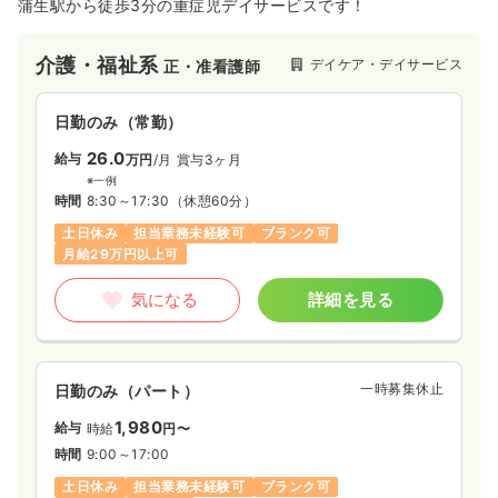
蒲生駅から徒歩3分の重症児デイサービスです！
介護・福祉系
デイケア・デイサービス
正・准看護師
日勤のみ（常勤）
26.0
給与
万円
/月
賞与3ヶ月
※一例
時間
8:30～17:30
（休憩60分）
土日休み
担当業務未経験可
ブランク可
月給29万円以上可
気になる
詳細を見る
一時募集休止
日勤のみ（パート）
1,980
給与
時給
円〜
時間
9:00～17:00
土日休み
担当業務未経験可
ブランク可