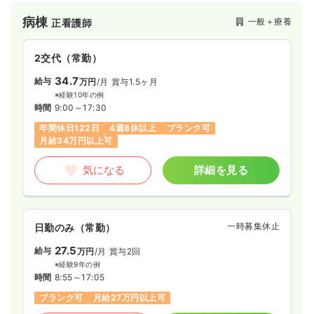
す。治療のみならず、その後の在宅介護まで一貫した医療介護
病棟
一般＋療養
正看護師
体制を整えて支援しております。
2交代（常勤）
34.7
給与
万円
/月
賞与1.5ヶ月
※経験10年の例
時間
9:00～17:30
年間休日122日
4週8休以上
ブランク可
月給34万円以上可
気になる
詳細を見る
一時募集休止
日勤のみ（常勤）
27.5
給与
万円
/月
賞与2回
※経験9年の例
時間
8:55～17:05
ブランク可
月給27万円以上可