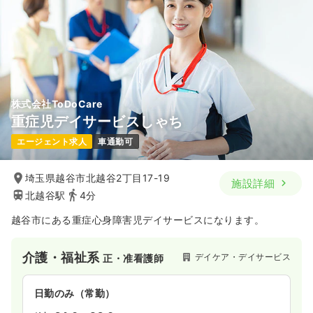
株式会社ToDoCare
重症児デイサービスしゃち
エージェント求人
車通勤可
埼玉県越谷市北越谷2丁目17-19
施設詳細
北越谷駅
4分
越谷市にある重症心身障害児デイサービスになります。
介護・福祉系
デイケア・デイサービス
正・准看護師
日勤のみ（常勤）