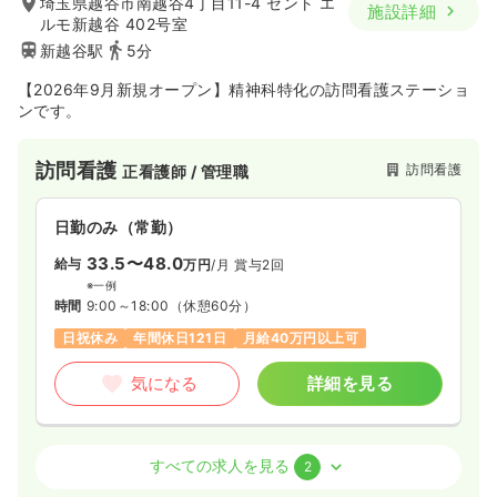
埼玉県越谷市南越谷4丁目11-4 セント エ
施設詳細
ルモ新越谷 402号室
1,500
給与
時給
円
新越谷駅
5分
時間
8:30～17:00
【2026年9月新規オープン】精神科特化の訪問看護ステーショ
日曜休み
担当業務未経験可
ブランク可
第二新卒可
ンです。
時給1,500円以上可
気になる
詳細を見る
訪問看護
訪問看護
正看護師 / 管理職
日勤のみ（常勤）
33.5〜48.0
給与
万円
/月
賞与2回
※一例
時間
9:00～18:00
（休憩60分）
日祝休み
年間休日121日
月給40万円以上可
気になる
詳細を見る
訪問看護
訪問看護
正看護師
すべての求人を見る
2