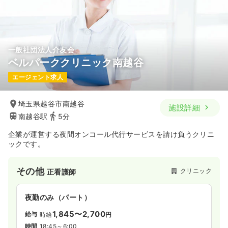
年間休日120日
ブランク可
月給28万円以上可
気になる
詳細を見る
一般社団法人介友会
ベルパーククリニック南越谷
一時募集休止
日勤のみ（パート）
エージェント求人
1,500
給与
時給
円〜
時間
9:00～17:30
埼玉県越谷市南越谷
施設詳細
ブランク可
時給1,500円以上可
南越谷駅
5分
気になる
詳細を見る
企業が運営する夜間オンコール代行サービスを請け負うクリニ
ックです。
オペ室(手術室)
一般＋療養
正・准看護師
その他
クリニック
正看護師
一時募集休止
日勤のみ（常勤）
夜勤のみ（パート）
28.0
給与
万円〜
/月
賞与2回
1,845〜2,700
給与
時給
円
※一例
時間
9:00～17:30
時間
18:45～6:00