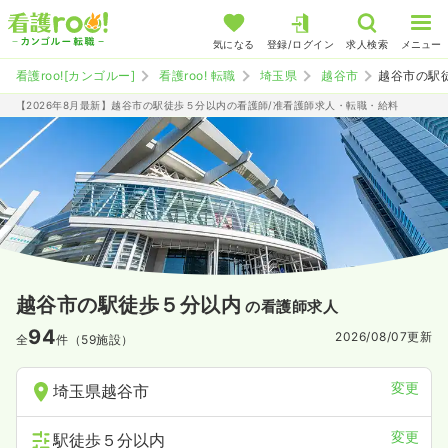
気になる
登録/ログイン
求人検索
メニュー
看護roo![カンゴルー]
看護roo! 転職
埼玉県
越谷市
越谷市の駅
【2026年8月最新】越谷市の駅徒歩５分以内の看護師/准看護師求人・転職・給料
越谷市の駅徒歩５分以内
の看護師求人
94
2026/08/07
更新
全
件（59施設）
変更
埼玉県越谷市
変更
駅徒歩５分以内