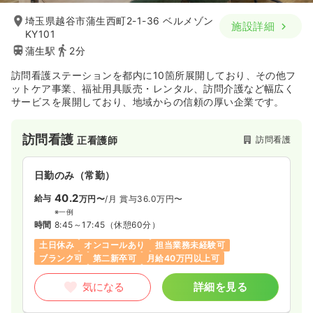
埼玉県越谷市蒲生西町2-1-36 ベルメゾン
施設詳細
KY101
蒲生駅
2分
訪問看護ステーションを都内に10箇所展開しており、その他フ
ットケア事業、福祉用具販売・レンタル、訪問介護など幅広く
サービスを展開しており、地域からの信頼の厚い企業です。
訪問看護
訪問看護
正看護師
日勤のみ（常勤）
40.2
給与
万円〜
/月
賞与36.0万円〜
※一例
時間
8:45～17:45
（休憩60分）
土日休み
オンコールあり
担当業務未経験可
ブランク可
第二新卒可
月給40万円以上可
気になる
詳細を見る