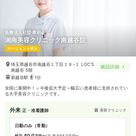
医療法人社団 孝和会
湘南美容クリニック南越谷院
エージェント求人
埼玉県越谷市南越谷１丁目１９−１ LOC‘S
施設詳細
南越谷 5階
新越谷駅
1分
全国に展開中！＜今後拡大予定＞幅広い患者様に支持されてい
る大手美容クリニックです。
外来
美容クリニック
正・准看護師
日勤のみ（常勤）
40.0
給与
万円〜
/月
賞与58.0万円〜