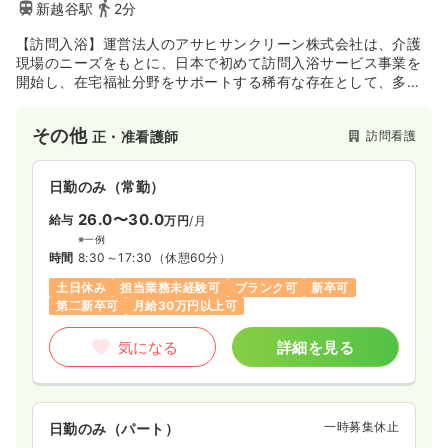
新越谷駅
2分
【訪問入浴】運営法人のアサヒサンクリーン株式会社は、介護
現場のニーズをもとに、日本で初めて訪問入浴サービス事業を
開始し、在宅福祉分野をサポートする稀有な存在として、多く
のお客様に快適なひとときを提供してきました。訪問入浴だけ
でなく、地域包括支援センターやデイサービス、介護付有料老
その他
訪問看護
正・准看護師
人ホーム等、多くの介護サービスを全国で展開しています。
日勤のみ（常勤）
26.0〜30.0
給与
万円
/月
※一例
時間
8:30～17:30
（休憩60分）
土日休み
担当業務未経験可
ブランク可
新卒可
第二新卒可
月給30万円以上可
気になる
詳細を見る
一時募集休止
日勤のみ（パート）