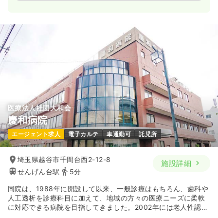
医療法人社団大和会
慶和病院
エージェント求人
電子カルテ
車通勤可
託児所
埼玉県越谷市千間台西2-12-8
施設詳細
せんげん台駅
5分
同院は、1988年に開設して以来、一般診療はもちろん、歯科や
人工透析を診療科目に加えて、地域の方々の医療ニーズに柔軟
に対応できる病院を目指してきました。2002年には老人性認知
症疾患療養病棟を併設し、2004年からは訪問診療を始めていま