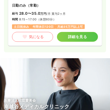
日勤のみ（常勤）
28.0〜35.0
給与
万円
/月
賞与2ヶ月
時間
8:15～17:00
（休憩60分）
土日祝休み
年間休日120日
月給35万円以上可
気になる
詳細を見る
医療法人社団愛美会
南越谷メディカルクリニック