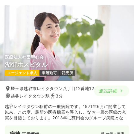
医療法人社団聖心会
湖街ホスピタル
エージェント求人
車通勤可
託児所
埼玉県越谷市レイクタウン八丁目12番地12
施設詳細
越谷レイクタウン駅
3分
越谷レイクタウン駅前の一般病院です。1971年6月に開業して
以来、この度、最新の医療機器を導入し、なお一層の医療の充
実を目指しております。2013年に苑田会のグループ病院となり
法人内での密な情報共有をし、医療知識・技術の向上に努めて
おります。2024年2月に新築移転を行っています。
病棟
一般＋療養