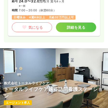
24.0〜32.0
給与
万円
/月
賞与4ヶ月
※一例
時間
7:00～20:00
（休憩60分）
日曜休み
4週8休以上
月給32万円以上可
気になる
詳細を見る
株式会社トータルライフケア
トータルライフケア越谷訪問看護ステーショ
ン
エージェント求人