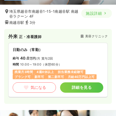
埼玉県越谷市南越谷1-15-1南越谷駅 南越
施設詳細
谷ラクーン 4F
南越谷駅
3分
外来
美容クリニック
正・准看護師
日勤のみ（常勤）
40.0
給与
万円
/月
賞与2回
時間
10:00～19:00
（休憩60分）
残業月3時間
4週8休以上
担当業務未経験可
ブランク可
新卒可
第二新卒可
月給40万円以上可
気になる
詳細を見る