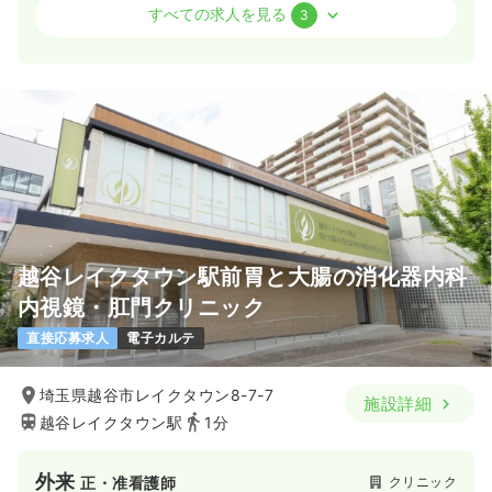
訪問看護
有料老人ホーム
正看護師 / 管理職
すべての求人を見る
3
日勤のみ（契約社員）
45.0
給与
万円〜
/月
賞与3.5ヶ月
※一例
時間
8:30～17:30
4週8休以上
月給40万円以上可
気になる
詳細を見る
越谷レイクタウン駅前胃と大腸の消化器内科
その他
有料老人ホーム
正看護師
内視鏡・肛門クリニック
直接応募求人
電子カルテ
一時募集休止
日勤のみ（常勤）
43.7〜52.0
給与
万円
/月
賞与3.5ヶ月
埼玉県越谷市レイクタウン8-7-7
施設詳細
※一例
越谷レイクタウン駅
1分
時間
8:30～17:30
4週8休以上
担当業務未経験可
月給40万円以上可
外来
クリニック
正・准看護師