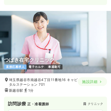
つばき在宅クリニック
直接応募求人
電子カルテ
車通勤可
埼玉県越谷市南越谷4丁目11番地16 キャピ
施設詳細
タルステーション 701
新越谷駅
1分
訪問診療
クリニック
正・准看護師