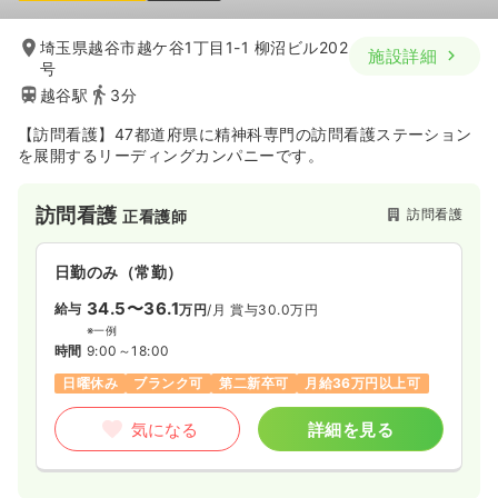
埼玉県越谷市越ケ谷1丁目1-1 柳沼ビル202
施設詳細
号
越谷駅
3分
【訪問看護】47都道府県に精神科専門の訪問看護ステーション
を展開するリーディングカンパニーです。
訪問看護
訪問看護
正看護師
日勤のみ（常勤）
34.5〜36.1
給与
万円
/月
賞与30.0万円
※一例
時間
9:00～18:00
日曜休み
ブランク可
第二新卒可
月給36万円以上可
気になる
詳細を見る