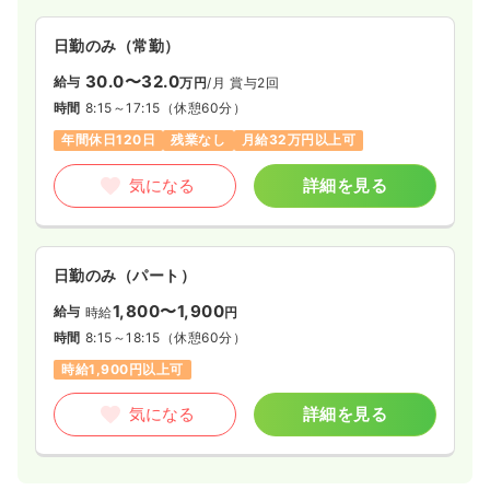
気になる
詳細を見る
日勤のみ（常勤）
30.0〜32.0
給与
万円
/月
賞与2回
一時募集休止
日勤のみ（契約社員）
時間
8:15～17:15
（休憩60分）
43.7〜52.0
給与
万円
/月
賞与3.5ヶ月
年間休日120日
残業なし
月給32万円以上可
※一例
時間
8:30～17:30
気になる
詳細を見る
4週8休以上
担当業務未経験可
月給40万円以上可
気になる
詳細を見る
日勤のみ（パート）
1,800〜1,900
給与
時給
円
時間
8:15～18:15
（休憩60分）
時給1,900円以上可
気になる
詳細を見る