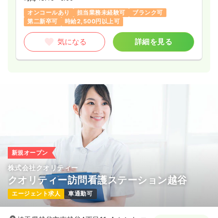
年間休日120日
月給28万円以上可
オンコールあり
担当業務未経験可
ブランク可
第二新卒可
時給2,500円以上可
気になる
詳細を見る
気になる
詳細を見る
透析
一般＋療養
正・准看護師
一時募集休止
日勤のみ（常勤）
28.0
給与
万円〜
/月
賞与1.5ヶ月
※経験10年の例
時間
8:30～17:00
日曜休み
年間休日120日
4週8休以上
担当業務未経験可
ブランク可
第二新卒可
新規オープン
月給28万円以上可
株式会社クオリティー
気になる
詳細を見る
クオリティー訪問看護ステーション越谷
エージェント求人
車通勤可
一時募集休止
日勤のみ（パート）