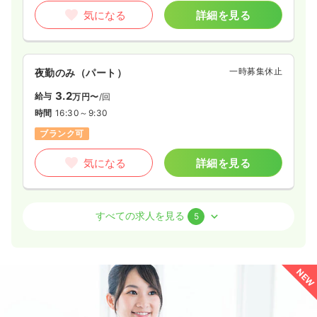
気になる
詳細を見る
一時募集休止
夜勤のみ（パート）
3.2
給与
万円〜
/回
時間
16:30～9:30
ブランク可
気になる
詳細を見る
外来
一般＋療養
正・准看護師
すべての求人を見る
5
一時募集休止
日勤のみ（常勤）
28.4
給与
万円〜
/月
賞与1.5ヶ月
NEW
※経験10年の例
時間
9:00～17:30