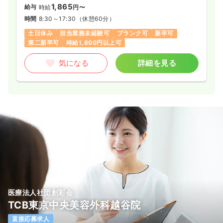
1,865
給与
時給
円〜
時間
8:30～17:30
（休憩60分）
土日休み
担当業務未経験可
ブランク可
新卒可
第二新卒可
時給1,800円以上可
気になる
詳細を見る
医療法人社団創彩会
TCB東京中央美容外科越谷院
直接応募求人