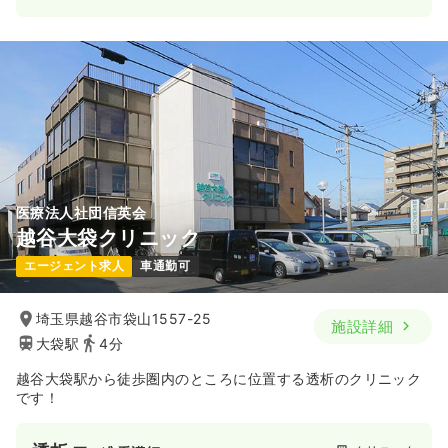
日勤のみ（常勤）
23.0〜30.0
給与
万円
/月
賞与2.5ヶ月
※一例
時間
9:00～18:00
（休憩60分）
日祝休み
年間休日121日
担当業務未経験可
ブランク可
第二新卒可
月給30万円以上可
気になる
詳細を見る
医療法人社団信英会
越谷大袋クリニック
一時募集休止
日勤のみ（パート）
エージェント求人
車通勤可
2,000〜3,000
給与
時給
円
時間
9:00～18:00
埼玉県越谷市袋山1557-25
施設詳細
大袋駅
4分
日祝休み
担当業務未経験可
ブランク可
第二新卒可
時給2,500円以上可
越谷大袋駅から徒歩圏内のところに位置する透析のクリニック
です！
気になる
詳細を見る