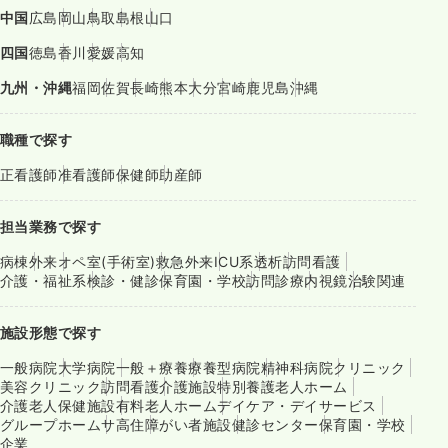
中国
広島
岡山
鳥取
島根
山口
四国
徳島
香川
愛媛
高知
九州・沖縄
福岡
佐賀
長崎
熊本
大分
宮崎
鹿児島
沖縄
職種で探す
正看護師
准看護師
保健師
助産師
担当業務で探す
病棟
外来
オペ室(手術室)
救急外来
ICU系
透析
訪問看護
介護・福祉系
検診・健診
保育園・学校
訪問診療
内視鏡
治験関連
施設形態で探す
一般病院
大学病院
一般＋療養
療養型病院
精神科病院
クリニック
美容クリニック
訪問看護
介護施設
特別養護老人ホーム
介護老人保健施設
有料老人ホーム
デイケア・デイサービス
グループホーム
サ高住
障がい者施設
健診センター
保育園・学校
企業