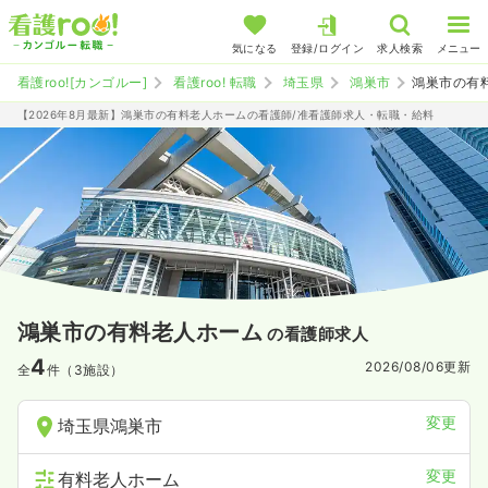
気になる
登録/ログイン
求人検索
メニュー
看護roo![カンゴルー]
看護roo! 転職
埼玉県
鴻巣市
鴻巣市の有
【2026年8月最新】鴻巣市の有料老人ホームの看護師/准看護師求人・転職・給料
鴻巣市の有料老人ホーム
の看護師求人
4
2026/08/06
更新
全
件（3施設）
変更
埼玉県鴻巣市
変更
有料老人ホーム