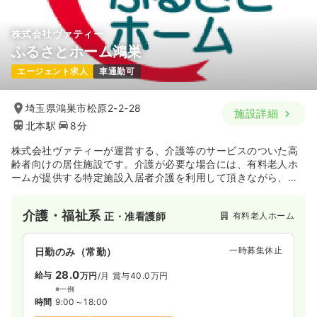
株式会社ヴァティー
ふるさとホーム鴻巣
エージェント求人
車通勤可
埼玉県鴻巣市松原2-2-28
施設詳細
北本駅
8分
株式会社ヴァティーが運営する、介護等のサービスのついた高
齢者向けの居住施設です。介護が必要な場合には、有料老人ホ
ームが提供する特定施設入居者介護を利用して頂きながら、居
室での生活を継続して頂く事が可能です。
介護・福祉系
有料老人ホーム
正・准看護師
一時募集休止
日勤のみ（常勤）
28.0
給与
万円
/月
賞与40.0万円
※一例
時間
9:00～18:00