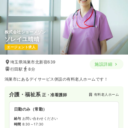
株式会社ショーメゾン
ソレイユ晴晴
エージェント求人
埼玉県鴻巣市北新宿639
施設詳細
行田駅
8分
鴻巣市にあるデイサービス併設の有料老人ホームです！
介護・福祉系
有料老人ホーム
正・准看護師
日勤のみ（常勤）
給与
お問い合わせください
時間
8:30～17:30