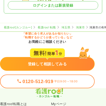
ログインまたは新規登録
看護roo![カンゴルー]
看護roo! 転職
埼玉県
鴻巣市
鴻巣市の有
「希望に合う求人があるか知りたい」
「転職するかどうか迷っている」など
お気軽にご相談ください
登録して相談してみる
0120-512-919
平日9:00～18:00
看護roo!転職とは
Myページ