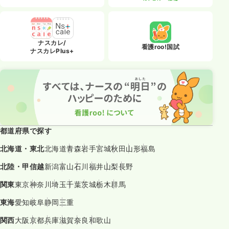
ナスカレ/
看護roo!国試
ナスカレPlus+
都道府県で探す
北海道・東北
北海道
青森
岩手
宮城
秋田
山形
福島
北陸・甲信越
新潟
富山
石川
福井
山梨
長野
関東
東京
神奈川
埼玉
千葉
茨城
栃木
群馬
東海
愛知
岐阜
静岡
三重
関西
大阪
京都
兵庫
滋賀
奈良
和歌山