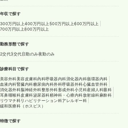
年収で探す
300万円以上
400万円以上
500万円以上
600万円以上
700万円以上
800万円以上
勤務形態で探す
2交代
3交代
日勤のみ
夜勤のみ
診療科目で探す
美容外科
美容皮膚科
内科
呼吸器内科
消化器内科
循環器内科
血液内科
腎臓内科
糖尿病内科
外科
呼吸器外科
心臓血管外科
消化器外科
脳神経外科
整形外科
形成外科
小児科
産婦人科
眼科
耳鼻咽喉科
皮膚科
泌尿器科
精神科・心療内科
放射線科
麻酔科
リウマチ科
リハビリテーション科
アレルギー科
緩和医療科（ホスピス）
特徴で探す