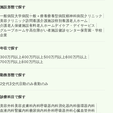
施設形態で探す
一般病院
大学病院
一般＋療養
療養型病院
精神科病院
クリニック
美容クリニック
訪問看護
介護施設
特別養護老人ホーム
介護老人保健施設
有料老人ホーム
デイケア・デイサービス
グループホーム
サ高住
障がい者施設
健診センター
保育園・学校
企業
年収で探す
300万円以上
400万円以上
500万円以上
600万円以上
700万円以上
800万円以上
勤務形態で探す
2交代
3交代
日勤のみ
夜勤のみ
診療科目で探す
美容外科
美容皮膚科
内科
呼吸器内科
消化器内科
循環器内科
血液内科
腎臓内科
糖尿病内科
外科
呼吸器外科
心臓血管外科