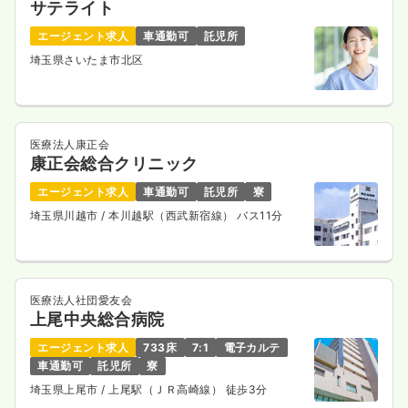
サテライト
エージェント求人
車通勤可
託児所
埼玉県さいたま市北区
医療法人康正会
康正会総合クリニック
エージェント求人
車通勤可
託児所
寮
埼玉県川越市
/ 本川越駅（西武新宿線） バス11分
医療法人社団愛友会
上尾中央総合病院
エージェント求人
733床
7:1
電子カルテ
車通勤可
託児所
寮
埼玉県上尾市
/ 上尾駅（ＪＲ高崎線） 徒歩3分