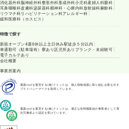
消化器外科
脳神経外科
整形外科
形成外科
小児科
産婦人科
眼科
耳鼻咽喉科
皮膚科
泌尿器科
精神科・心療内科
放射線科
麻酔科
リウマチ科
リハビリテーション科
アレルギー科
緩和医療科（ホスピス）
特徴で探す
新規オープン
4週8休以上
土日休み
駅徒歩５分以内
車通勤可（駐車場有）
寮あり
託児所あり
ブランク・未経験可
電子カルテあり
会社概要
事業所案内
看護roo!を運営する(株)クイックは、個人情報保護に取り組む企業を示す
プライバシーマークを取得しています。
看護roo!を運営する(株)クイックは、適正な有料職業紹介事業者として厚
生労働省より認定を受けています。