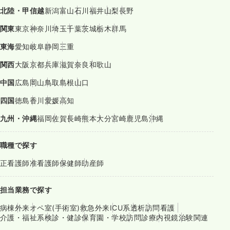
北陸・甲信越
新潟
富山
石川
福井
山梨
長野
関東
東京
神奈川
埼玉
千葉
茨城
栃木
群馬
東海
愛知
岐阜
静岡
三重
関西
大阪
京都
兵庫
滋賀
奈良
和歌山
中国
広島
岡山
鳥取
島根
山口
四国
徳島
香川
愛媛
高知
九州・沖縄
福岡
佐賀
長崎
熊本
大分
宮崎
鹿児島
沖縄
職種で探す
正看護師
准看護師
保健師
助産師
担当業務で探す
病棟
外来
オペ室(手術室)
救急外来
ICU系
透析
訪問看護
介護・福祉系
検診・健診
保育園・学校
訪問診療
内視鏡
治験関連