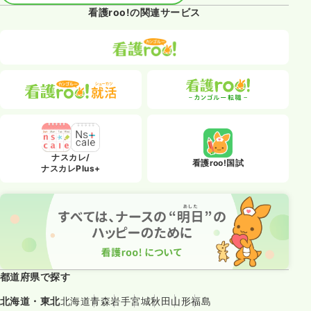
看護roo!の関連サービス
ナスカレ/
看護roo!国試
ナスカレPlus+
都道府県で探す
北海道・東北
北海道
青森
岩手
宮城
秋田
山形
福島