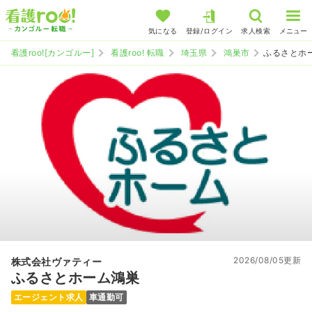
気になる
登録/ログイン
求人検索
メニュー
看護roo![カンゴルー]
看護roo! 転職
埼玉県
鴻巣市
ふるさとホ
2026/08/05更新
株式会社ヴァティー
ふるさとホーム鴻巣
エージェント求人
車通勤可