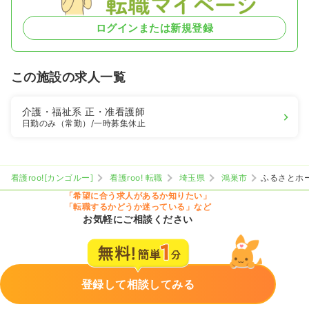
ログインまたは新規登録
この施設の求人一覧
介護・福祉系
正・准看護師
日勤のみ（常勤）
/一時募集休止
看護roo![カンゴルー]
看護roo! 転職
埼玉県
鴻巣市
ふるさとホ
「希望に合う求人があるか知りたい」
「転職するかどうか迷っている」など
お気軽にご相談ください
登録して相談してみる