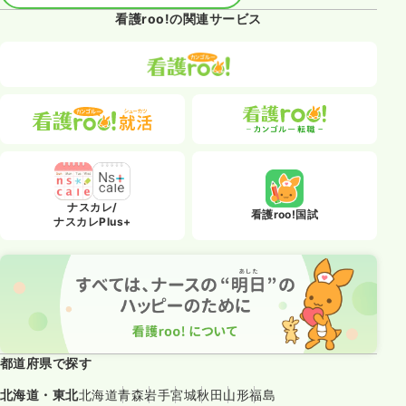
看護roo!の関連サービス
ナスカレ/
看護roo!国試
ナスカレPlus+
都道府県で探す
北海道・東北
北海道
青森
岩手
宮城
秋田
山形
福島