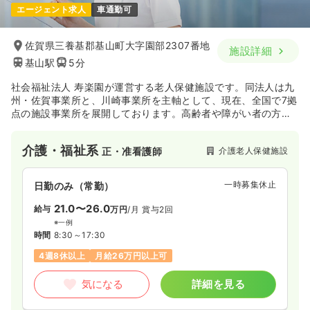
エージェント求人
車通勤可
佐賀県三養基郡基山町大字園部2307番地
施設詳細
基山駅
5分
社会福祉法人 寿楽園が運営する老人保健施設です。同法人は九
州・佐賀事業所と、川崎事業所を主軸として、現在、全国で7拠
点の施設事業所を展開しております。高齢者や障がい者の方々
に、生き生きとした毎日をお過ごしいただけるよう、ゆるぎな
い信念と確かな信頼のもと、各地域福祉活動に貢献されていま
介護・福祉系
介護老人保健施設
正・准看護師
す。
一時募集休止
日勤のみ（常勤）
21.0〜26.0
給与
万円
/月
賞与2回
※一例
時間
8:30～17:30
4週8休以上
月給26万円以上可
気になる
詳細を見る