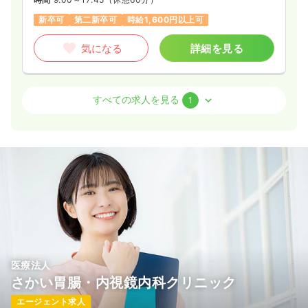
新卒可
第二新卒可
時給1,600円以上可
気になる
詳細を見る
その他
療養型病院
正看護師
すべての求人を見る
1
一時募集休止
日勤のみ（常勤）
19.0〜24.0
給与
万円
/月
賞与3.5ヶ月
※一例
時間
9:00～17:45
（休憩60分）
土日祝休み
新卒可
第二新卒可
月給24万円以上可
気になる
詳細を見る
医療法人
さかい胃腸・内視鏡内科クリニック
エージェント求人