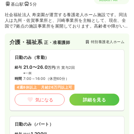
基山駅
5分
社会福祉法人 寿楽園が運営する養護老人ホーム施設です。同法
人は九州・佐賀事業所と、川崎事業所を主軸として、現在、全
国で7拠点の施設事業所を展開しております。高齢者や障がい者
の方々に、生き生きとした毎日をお過ごしいただけるよう、ゆ
るぎない信念と確かな信頼のもと、各地域福祉活動に貢献され
介護・福祉系
特別養護老人ホーム
正・准看護師
ています。
日勤のみ（常勤）
21.0〜26.0
給与
万円
/月
賞与2回
※一例
時間
7:00～16:00
（休憩60分）
4週8休以上
月給26万円以上可
気になる
詳細を見る
日勤のみ（パート）
1,200
給与