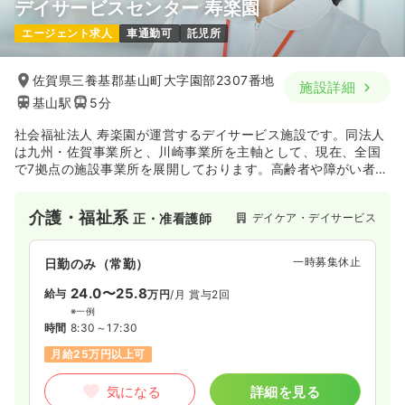
デイサービスセンター 寿楽園
エージェント求人
車通勤可
託児所
佐賀県三養基郡基山町大字園部2307番地
施設詳細
基山駅
5分
社会福祉法人 寿楽園が運営するデイサービス施設です。同法人
は九州・佐賀事業所と、川崎事業所を主軸として、現在、全国
で7拠点の施設事業所を展開しております。高齢者や障がい者の
方々に、生き生きとした毎日をお過ごしいただけるよう、ゆる
ぎない信念と確かな信頼のもと、各地域福祉活動に貢献されて
介護・福祉系
デイケア・デイサービス
正・准看護師
います。
一時募集休止
日勤のみ（常勤）
24.0〜25.8
給与
万円
/月
賞与2回
※一例
時間
8:30～17:30
月給25万円以上可
気になる
詳細を見る