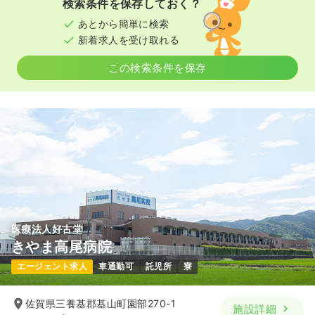
検索条件を保存しておく？
あとから簡単に検索
新着求人を受け取れる
この検索条件を保存
医療法人好古堂
きやま高尾病院
エージェント求人
車通勤可
託児所
寮
佐賀県三養基郡基山町園部270-1
施設詳細