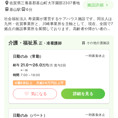
佐賀県三養基郡基山町大字園部2307番地
施設詳細
基山駅
6分
社会福祉法人 寿楽園が運営するケアハウス施設です。同法人は
九州・佐賀事業所と、川崎事業所を主軸として、現在、全国で7
拠点の施設事業所を展開しております。高齢者や障がい者の
方々に、生き生きとした毎日をお過ごしいただけるよう、ゆる
ぎない信念と確かな信頼のもと、各地域福祉活動に貢献されて
介護・福祉系
その他介護施設
正・准看護師
います。
一時募集休止
日勤のみ（常勤）
21.0〜26.0
給与
万円
/月
賞与2回
※一例
時間
7:00～16:00
4週8休以上
月給26万円以上可
気になる
詳細を見る
一時募集休止
日勤のみ（パート）