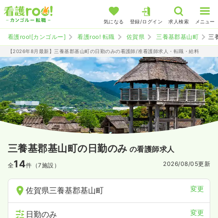
気になる
登録/ログイン
求人検索
メニュー
看護roo![カンゴルー]
看護roo! 転職
佐賀県
三養基郡基山町
三
【2026年8月最新】三養基郡基山町の日勤のみの看護師/准看護師求人・転職・給料
三養基郡基山町の日勤のみ
の看護師求人
14
2026/08/05
更新
全
件（7施設）
変更
佐賀県三養基郡基山町
変更
日勤のみ