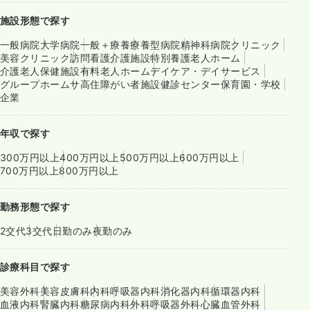
施設形態で探す
一般病院
大学病院
一般＋療養
療養型病院
精神科病院
クリニック
美容クリニック
訪問看護
介護施設
特別養護老人ホーム
介護老人保健施設
有料老人ホーム
デイケア・デイサービス
グループホーム
サ高住
障がい者施設
健診センター
保育園・学校
企業
年収で探す
300万円以上
400万円以上
500万円以上
600万円以上
700万円以上
800万円以上
勤務形態で探す
2交代
3交代
日勤のみ
夜勤のみ
診療科目で探す
美容外科
美容皮膚科
内科
呼吸器内科
消化器内科
循環器内科
血液内科
腎臓内科
糖尿病内科
外科
呼吸器外科
心臓血管外科