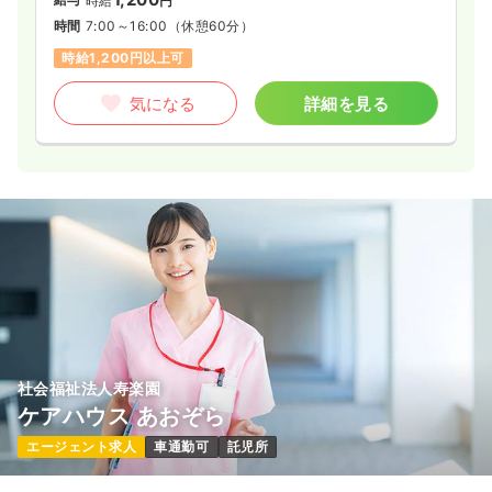
時給
円
時間
7:00～16:00
（休憩60分）
時給1,200円以上可
気になる
詳細を見る
社会福祉法人寿楽園
ケアハウス あおぞら
エージェント求人
車通勤可
託児所