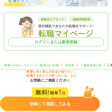
ログインまたは新規登録
看護roo![カンゴルー]
看護roo! 転職
佐賀県
三養基郡基山町
三
「希望に合う求人があるか知りたい」
「転職するかどうか迷っている」など
お気軽にご相談ください
登録して相談してみる