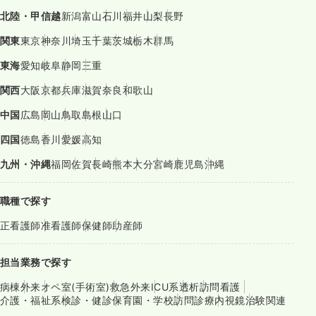
北陸・甲信越
新潟
富山
石川
福井
山梨
長野
関東
東京
神奈川
埼玉
千葉
茨城
栃木
群馬
東海
愛知
岐阜
静岡
三重
関西
大阪
京都
兵庫
滋賀
奈良
和歌山
中国
広島
岡山
鳥取
島根
山口
四国
徳島
香川
愛媛
高知
九州・沖縄
福岡
佐賀
長崎
熊本
大分
宮崎
鹿児島
沖縄
職種で探す
正看護師
准看護師
保健師
助産師
担当業務で探す
病棟
外来
オペ室(手術室)
救急外来
ICU系
透析
訪問看護
介護・福祉系
検診・健診
保育園・学校
訪問診療
内視鏡
治験関連