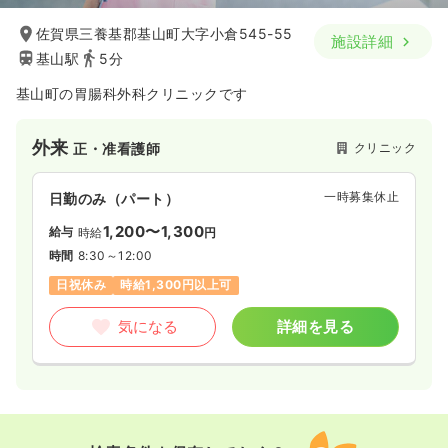
佐賀県三養基郡基山町大字小倉545-55
施設詳細
基山駅
5分
基山町の胃腸科外科クリニックです
外来
クリニック
正・准看護師
一時募集休止
日勤のみ（パート）
1,200〜1,300
給与
時給
円
時間
8:30～12:00
日祝休み
時給1,300円以上可
気になる
詳細を見る