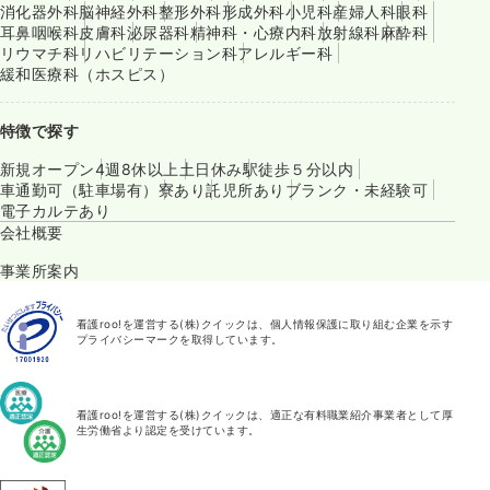
消化器外科
脳神経外科
整形外科
形成外科
小児科
産婦人科
眼科
耳鼻咽喉科
皮膚科
泌尿器科
精神科・心療内科
放射線科
麻酔科
リウマチ科
リハビリテーション科
アレルギー科
緩和医療科（ホスピス）
特徴で探す
新規オープン
4週8休以上
土日休み
駅徒歩５分以内
車通勤可（駐車場有）
寮あり
託児所あり
ブランク・未経験可
電子カルテあり
会社概要
事業所案内
看護roo!を運営する(株)クイックは、個人情報保護に取り組む企業を示す
プライバシーマークを取得しています。
看護roo!を運営する(株)クイックは、適正な有料職業紹介事業者として厚
生労働省より認定を受けています。