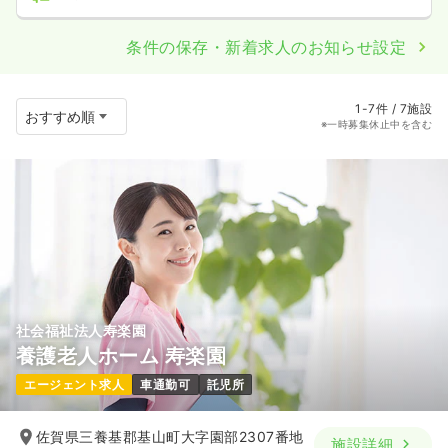
条件の保存・新着求人のお知らせ設定
1-7件 / 7施設
※一時募集休止中を含む
社会福祉法人寿楽園
養護老人ホーム 寿楽園
エージェント求人
車通勤可
託児所
佐賀県三養基郡基山町大字園部2307番地
施設詳細