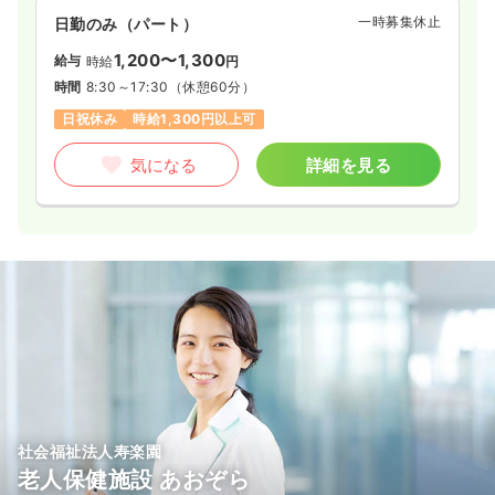
一時募集休止
日勤のみ（パート）
1,200〜1,300
給与
時給
円
時間
8:30～17:30
（休憩60分）
日祝休み
時給1,300円以上可
気になる
詳細を見る
社会福祉法人寿楽園
老人保健施設 あおぞら