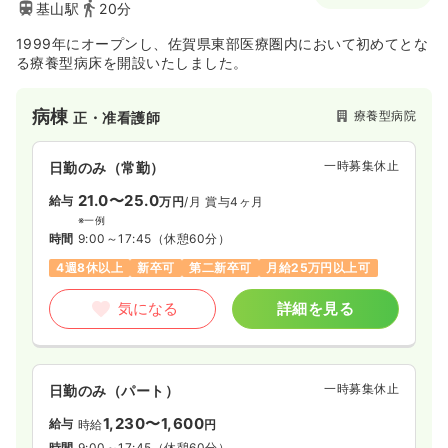
基山駅
20分
1999年にオープンし、佐賀県東部医療圏内において初めてとな
る療養型病床を開設いたしました。
病棟
療養型病院
正・准看護師
一時募集休止
日勤のみ（常勤）
21.0〜25.0
給与
万円
/月
賞与4ヶ月
※一例
時間
9:00～17:45
（休憩60分）
4週8休以上
新卒可
第二新卒可
月給25万円以上可
気になる
詳細を見る
一時募集休止
日勤のみ（パート）
1,230〜1,600
給与
時給
円
時間
9:00～17:45
（休憩60分）