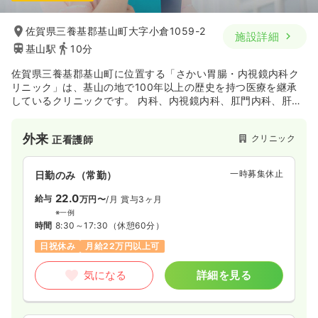
佐賀県三養基郡基山町大字小倉1059-2
施設詳細
基山駅
10分
佐賀県三養基郡基山町に位置する「さかい胃腸・内視鏡内科ク
リニック」は、基山の地で100年以上の歴史を持つ医療を継承
しているクリニックです。 内科、内視鏡内科、肛門内科、肝臓
内科など専門性の高い診療を提供し、鎮静剤を使用すること
で、苦痛が少なく楽に受けられる胃カメラ・大腸カメラ検査
外来
クリニック
正看護師
（日帰りポリープ切除対応）に注力しています。
一時募集休止
日勤のみ（常勤）
22.0
給与
万円〜
/月
賞与3ヶ月
※一例
時間
8:30～17:30
（休憩60分）
日祝休み
月給22万円以上可
気になる
詳細を見る