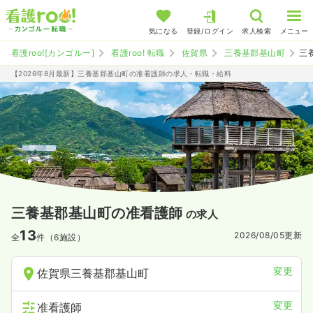
気になる
登録/ログイン
求人検索
メニュー
看護roo![カンゴルー]
看護roo! 転職
佐賀県
三養基郡基山町
三
【2026年8月最新】三養基郡基山町の准看護師の求人・転職・給料
三養基郡基山町の准看護師
の求人
13
2026/08/05
更新
全
件（6施設）
変更
佐賀県三養基郡基山町
変更
准看護師