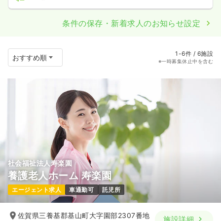
条件の保存・新着求人のお知らせ設定
1-6件 / 6施設
※一時募集休止中を含む
社会福祉法人寿楽園
養護老人ホーム 寿楽園
エージェント求人
車通勤可
託児所
佐賀県三養基郡基山町大字園部2307番地
施設詳細