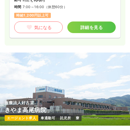
時給
円
時間
7:00～16:00
（休憩60分）
時給1,200円以上可
気になる
詳細を見る
医療法人好古堂
きやま高尾病院
エージェント求人
車通勤可
託児所
寮