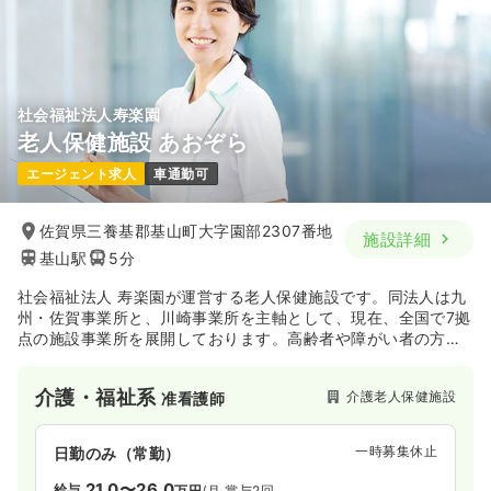
社会福祉法人寿楽園
老人保健施設 あおぞら
エージェント求人
車通勤可
佐賀県三養基郡基山町大字園部2307番地
施設詳細
基山駅
5分
社会福祉法人 寿楽園が運営する老人保健施設です。同法人は九
州・佐賀事業所と、川崎事業所を主軸として、現在、全国で7拠
点の施設事業所を展開しております。高齢者や障がい者の方々
に、生き生きとした毎日をお過ごしいただけるよう、ゆるぎな
い信念と確かな信頼のもと、各地域福祉活動に貢献されていま
介護・福祉系
介護老人保健施設
准看護師
す。
一時募集休止
日勤のみ（常勤）
21.0〜26.0
給与
万円
/月
賞与2回