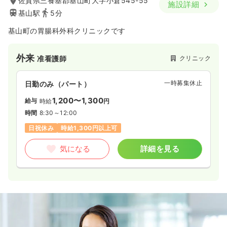
佐賀県三養基郡基山町大字小倉545-55
施設詳細
基山駅
5分
基山町の胃腸科外科クリニックです
外来
クリニック
准看護師
一時募集休止
日勤のみ（パート）
1,200〜1,300
給与
時給
円
時間
8:30～12:00
日祝休み
時給1,300円以上可
気になる
詳細を見る