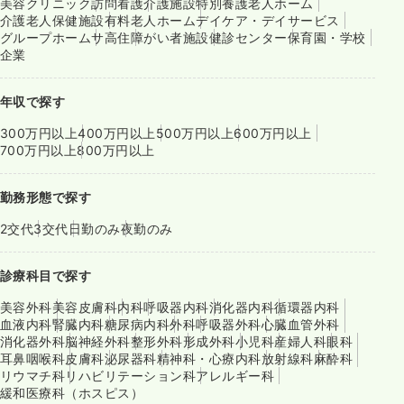
美容クリニック
訪問看護
介護施設
特別養護老人ホーム
介護老人保健施設
有料老人ホーム
デイケア・デイサービス
グループホーム
サ高住
障がい者施設
健診センター
保育園・学校
企業
年収で探す
300万円以上
400万円以上
500万円以上
600万円以上
700万円以上
800万円以上
勤務形態で探す
2交代
3交代
日勤のみ
夜勤のみ
診療科目で探す
美容外科
美容皮膚科
内科
呼吸器内科
消化器内科
循環器内科
血液内科
腎臓内科
糖尿病内科
外科
呼吸器外科
心臓血管外科
消化器外科
脳神経外科
整形外科
形成外科
小児科
産婦人科
眼科
耳鼻咽喉科
皮膚科
泌尿器科
精神科・心療内科
放射線科
麻酔科
リウマチ科
リハビリテーション科
アレルギー科
緩和医療科（ホスピス）