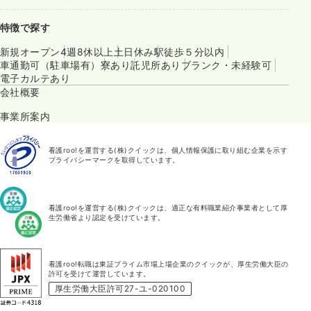
特徴で探す
新規オープン
4週8休以上
土日休み
駅徒歩５分以内
車通勤可（駐車場有）
寮あり
託児所あり
ブランク・未経験可
電子カルテあり
会社概要
事業所案内
看護roo!を運営する(株)クイックは、個人情報保護に取り組む企業を示す
プライバシーマークを取得しています。
看護roo!を運営する(株)クイックは、適正な有料職業紹介事業者として厚
生労働省より認定を受けています。
看護roo!転職は東証プライム市場上場企業のクイックが、厚生労働大臣の
許可を受けて運営しています。
厚生労働大臣許可27-ユ-020100