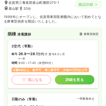
佐賀県三養基郡基山町園部270-1
施設詳細
基山駅
20分
1999年にオープンし、佐賀県東部医療圏内において初めてとな
る療養型病床を開設いたしました。
病棟
療養型病院
准看護師
2交代（常勤）
26.9〜28.1
給与
万円
/月
賞与4.5ヶ月
※一例
時間
9:00～17:45
（休憩60分）
4週8休以上
新卒可
第二新卒可
月給31万円以上可
気になる
詳細を見る
一時募集休止
日勤のみ（常勤）