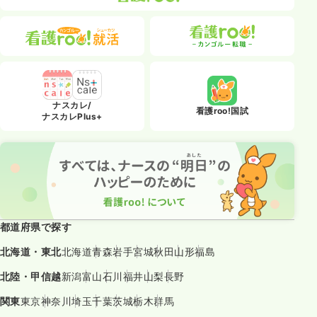
ナスカレ/
看護roo!国試
ナスカレPlus+
都道府県で探す
北海道・東北
北海道
青森
岩手
宮城
秋田
山形
福島
北陸・甲信越
新潟
富山
石川
福井
山梨
長野
関東
東京
神奈川
埼玉
千葉
茨城
栃木
群馬