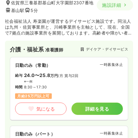
佐賀県三養基郡基山町大字園部2307番地
施設詳細
基山駅
5分
社会福祉法人 寿楽園が運営するデイサービス施設です。同法人
は九州・佐賀事業所と、川崎事業所を主軸として、現在、全国
で7拠点の施設事業所を展開しております。高齢者や障がい者の
方々に、生き生きとした毎日をお過ごしいただけるよう、ゆる
ぎない信念と確かな信頼のもと、各地域福祉活動に貢献されて
介護・福祉系
デイケア・デイサービス
准看護師
います。
一時募集休止
日勤のみ（常勤）
24.0〜25.8
給与
万円
/月
賞与2回
※一例
時間
8:30～17:30
月給25万円以上可
気になる
詳細を見る
一時募集休止
日勤のみ（パート）