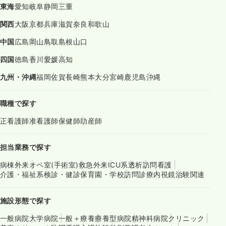
東海
愛知
岐阜
静岡
三重
関西
大阪
京都
兵庫
滋賀
奈良
和歌山
中国
広島
岡山
鳥取
島根
山口
四国
徳島
香川
愛媛
高知
九州・沖縄
福岡
佐賀
長崎
熊本
大分
宮崎
鹿児島
沖縄
職種で探す
正看護師
准看護師
保健師
助産師
担当業務で探す
病棟
外来
オペ室(手術室)
救急外来
ICU系
透析
訪問看護
介護・福祉系
検診・健診
保育園・学校
訪問診療
内視鏡
治験関連
施設形態で探す
一般病院
大学病院
一般＋療養
療養型病院
精神科病院
クリニック