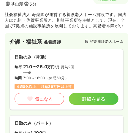
基山駅
5分
社会福祉法人 寿楽園が運営する養護老人ホーム施設です。同法
人は九州・佐賀事業所と、川崎事業所を主軸として、現在、全
国で7拠点の施設事業所を展開しております。高齢者や障がい者
の方々に、生き生きとした毎日をお過ごしいただけるよう、ゆ
るぎない信念と確かな信頼のもと、各地域福祉活動に貢献され
介護・福祉系
特別養護老人ホーム
准看護師
ています。
日勤のみ（常勤）
21.0〜26.0
給与
万円
/月
賞与2回
※一例
時間
7:00～16:00
（休憩60分）
4週8休以上
月給26万円以上可
気になる
詳細を見る
日勤のみ（パート）
1,100
給与