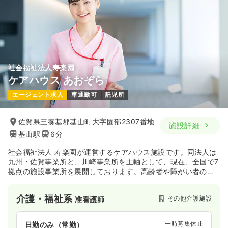
社会福祉法人寿楽園
ケアハウス あおぞら
エージェント求人
車通勤可
託児所
佐賀県三養基郡基山町大字園部2307番地
施設詳細
基山駅
6分
社会福祉法人 寿楽園が運営するケアハウス施設です。同法人は
九州・佐賀事業所と、川崎事業所を主軸として、現在、全国で7
拠点の施設事業所を展開しております。高齢者や障がい者の
方々に、生き生きとした毎日をお過ごしいただけるよう、ゆる
ぎない信念と確かな信頼のもと、各地域福祉活動に貢献されて
介護・福祉系
その他介護施設
准看護師
います。
一時募集休止
日勤のみ（常勤）