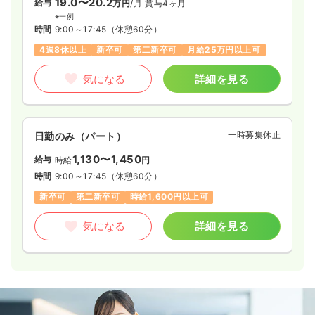
19.0〜20.2
給与
万円
/月
賞与4ヶ月
※一例
時間
9:00～17:45
（休憩60分）
4週8休以上
新卒可
第二新卒可
月給25万円以上可
気になる
詳細を見る
一時募集休止
日勤のみ（パート）
1,130〜1,450
給与
時給
円
時間
9:00～17:45
（休憩60分）
新卒可
第二新卒可
時給1,600円以上可
気になる
詳細を見る