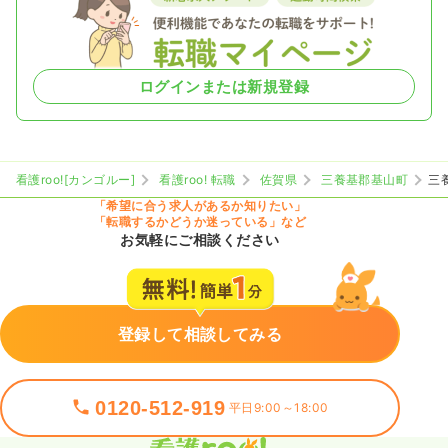
ログインまたは新規登録
看護roo![カンゴルー]
看護roo! 転職
佐賀県
三養基郡基山町
三
「希望に合う求人があるか知りたい」
「転職するかどうか迷っている」など
お気軽にご相談ください
登録して相談してみる
0120-512-919
平日9:00～18:00