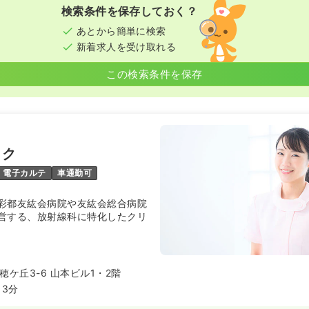
15
検索条件を保存しておく？
間休日124日
月給25万円以上可
あとから簡単に検索
新着求人を受け取れる
この検索条件を保存
ック
電子カルテ
車通勤可
彩都友紘会病院や友紘会総合病院
営する、放射線科に特化したクリ
ケ丘3-6 山本ビル1・2階
3分