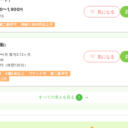
00〜1,900
円
気になる
15
第二新卒可
時給1,900円以上可
勤）
〜
/月
賞与3.12ヶ月
気になる
の例
15
（休憩120分）
日
4週8休以上
ブランク可
第二新卒可
以上可
正看護師
すべての求人を見る
1
勤）
5.9
万円
/月
気になる