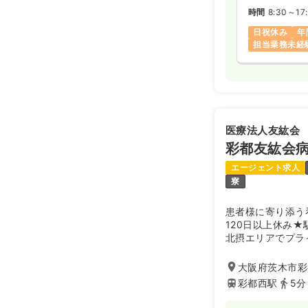
時間
8:30～17
日祝休み
年
担当業務未経
医療法人友紘会
彩都友紘会
エージェント求人
寮
患者様に寄り添う
120日以上休み
北摂エリアでプラ
院になります！
大阪府茨木市彩都
彩都西駅
5分