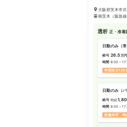
大阪府茨木市沢
南茨木（阪急線
透析
正・准看
日勤のみ（常
26.5
給与
万
時間
8:00～17
年間休日120
日勤のみ（パ
1,8
給与
時給
時間
8:00～17
扶養内可
時