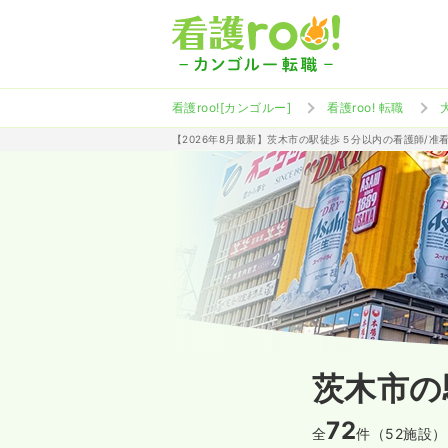
看護roo![カンゴルー]
看護roo! 転職
【2026年8月最新】茨木市の駅徒歩５分以内の看護師/准
茨木市の
72
全
件（52施設）