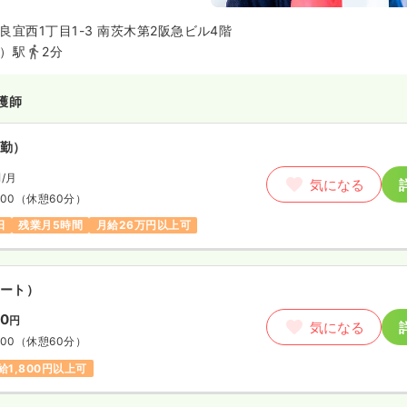
良宜西1丁目1-3 南茨木第2阪急ビル4階
）駅
2分
護師
勤）
円
/月
気になる
:00
（休憩60分）
日
残業月5時間
月給26万円以上可
ート）
00
円
気になる
:00
（休憩60分）
給1,800円以上可