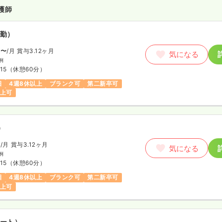
護師
勤）
円〜
/月
賞与3.12ヶ月
気になる
例
15
（休憩60分）
日
4週8休以上
ブランク可
第二新卒可
以上可
）
円
/月
賞与3.12ヶ月
気になる
例
15
（休憩60分）
日
4週8休以上
ブランク可
第二新卒可
以上可
ート）