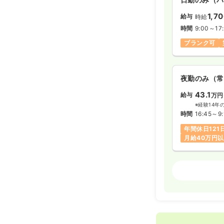
1,7
給与
時給
時間
9:00～17:
ブランク可
夜勤のみ（常
43.1
給与
万円
※経験14年
時間
16:45～9:
年間休日121
月給40万円
検診・健診
日勤のみ（常
23.7〜2
給与
※一例