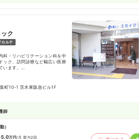
ニック
子カルテ
内科・リハビリテーション科を中
ドック、訪問診療など幅広い医療
ています。
く、さまざまな業務を通じて経験
ニックです。
町10-1 茨木東阪急ビル1F
護師
勤）
5.0
万円
/月
賞与2回