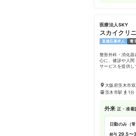
医療法人SKY
スカイクリ
直接応募求人
電
整形外科・消化器
心に、健診や人間
サービスを提供し
外来診療だけでな
を広げられるクリ
大阪府茨木市双葉
茨木市駅
1分
外来
正・准看
日勤のみ（常
29.5〜3
給与