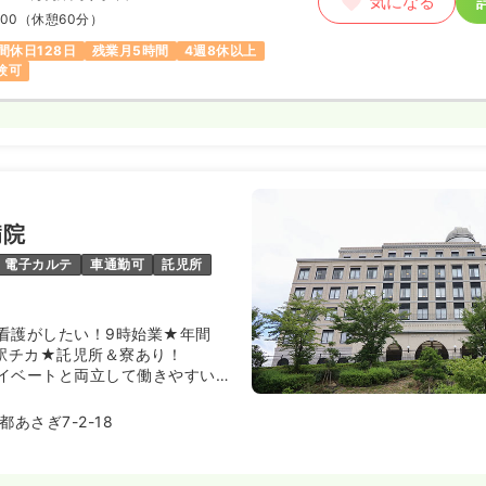
気になる
:00
（休憩60分）
間休日128日
残業月5時間
4週8休以上
験可
病院
電子カルテ
車通勤可
託児所
看護がしたい！9時始業★年間
★駅チカ★託児所＆寮あり！
イベートと両立して働きやすい病
あさぎ7-2-18