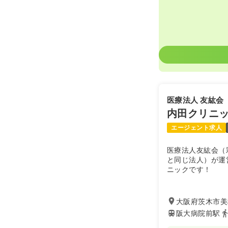
時間
8:30～17:
土日休み
年
医療法人 友紘会
内田クリニ
エージェント求人
医療法人友紘会（
と同じ法人）が運
ニックです！
大阪府茨木市美穂
阪大病院前駅