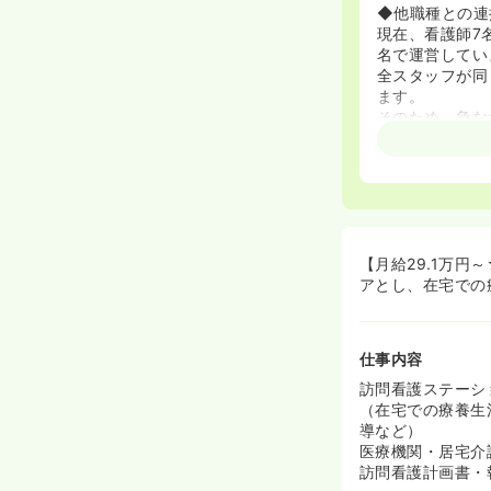
◆他職種との連
現在、看護師7名
名で運営してい
全スタッフが同
ます。
そのため、急な
また、直行直帰
行い、常に連携
◆研修が充実し
管理者様は、師
有してください
また、任意で大
【月給29.1万
ナーなどに参加
アとし、在宅での
研修費用は会社
ステーション内
ランチは会社負
仕事内容
す。
訪問看護ステーシ
◆訪問看護未経
（在宅での療養生
経験に応じて１
導など）
ご入職されてい
医療機関・居宅介
オンコール対応
訪問看護計画書・