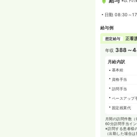
給与
※以下の
日勤
08:30～1
給与例
正看
想定給与
388～4
年収
月給内訳
基本給
資格手当
訪問手当
ベースアップ
固定残業代
月間の訪問件数（9
60分訪問手当イン
※訪問する患者様
（出勤した場合は