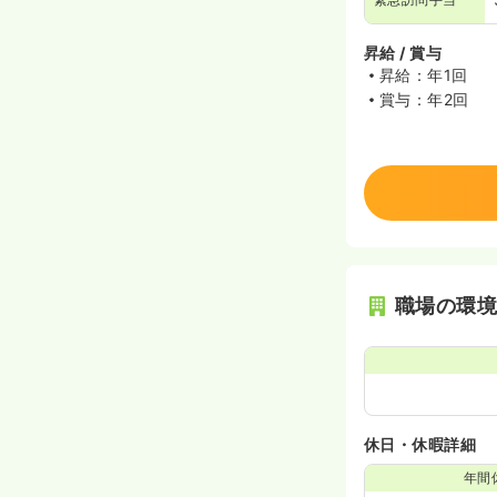
昇給 / 賞与
昇給：年1回
賞与：年2回
職場の環
休日・休暇詳細
年間