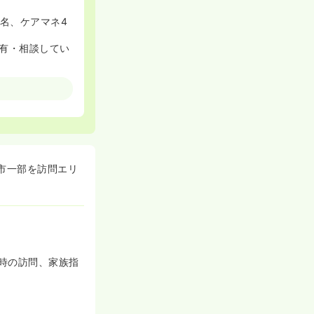
5名、ケアマネ4
有・相談してい
ミーティングを
てその知識を共
の訪問看護セミ
槻市一部を訪問エリ
ざいません。
ご勤務していま
時の訪問、家族指
ポートします
ります。
することが可能