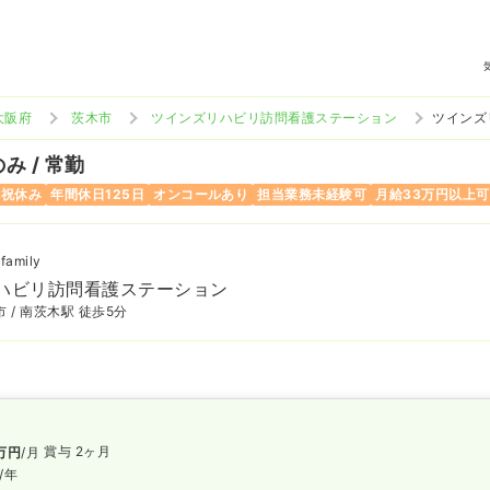
大阪府
茨木市
ツインズリハビリ訪問看護ステーション
ツインズ
み / 常勤
日祝休み
年間休日125日
オンコールあり
担当業務未経験可
月給33万円以上可
amily
ハビリ訪問看護ステーション
 / 南茨木駅 徒歩5分
賞与 2ヶ月
万円
/月
/年