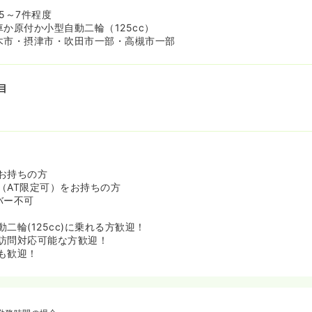
するまで訪問同行があり、はじめから一人で訪問することはございま
5～7件程度
か原付か小型自動二輪（125cc）
木市・摂津市・吹田市一部・高槻市一部
目
お持ちの方
（AT限定可）をお持ちの方
バー不可
二輪(125cc)に乗れる方歓迎！
訪問対応可能な方歓迎！
も歓迎！