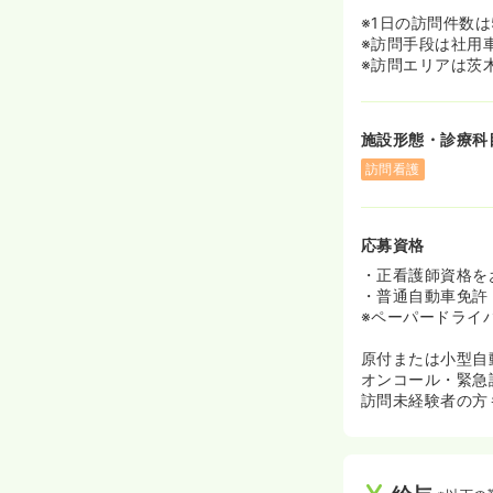
です。
また、独り立ち
※1日の訪問件数は
ください♪
※訪問手段は社用車
※訪問エリアは茨
施設形態・診療科
訪問看護
応募資格
・正看護師資格を
・普通自動車免許
※ペーパードライ
原付または小型自動
オンコール・緊急
訪問未経験者の方