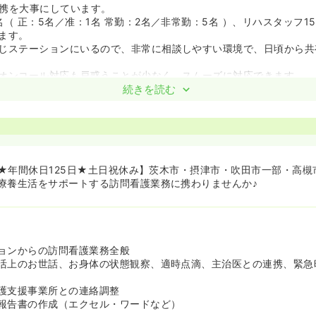
携を大事にしています。
（ 正：5名／准：1名 常勤：2名／非常勤：5名 ）、リハスタッフ1
ます。
じステーションにいるので、非常に相談しやすい環境で、日頃から共
オンコール対応も戸惑うことが少なく、スムーズに対応できます。
はなく、朝は必ず全体ミーティング、そのあと看護・リハに分かれて
続きを読む
をとれるようにしています。
ています。
長経験のある看護師様で、向学心があり、訪問看護の勉強会に参加し
ます。
阪訪問看護ステーション協会や全国訪問看護事業協会、大阪府立大学
円～★年間休日125日★土日祝休み】茨木市・摂津市・吹田市一部・高
することもできます。
療養生活をサポートする訪問看護業務に携わりませんか♪
負担（3万円）で、勤務時間内に参加しますのでご家庭への影響はご
でも月二回の勉強会を行っています。
担で、ケーススタディや知識共有を行い、常に高め合う意識を持って
ョンからの訪問看護業務全般
験の方大歓迎！
活上のお世話、お身体の状態観察、適時点滴、主治医との連携、緊急
～２ヶ月のOJT研修があり、あなたの不安がなくなるまで一緒にサ
る方は訪問看護未経験の方ばかりですので不安な気持ちには理解があ
護支援事業所との連絡調整
やひとりでの対応が不安な場合は、管理者やスタッフに連絡して相談
報告書の作成（エクセル・ワードなど）