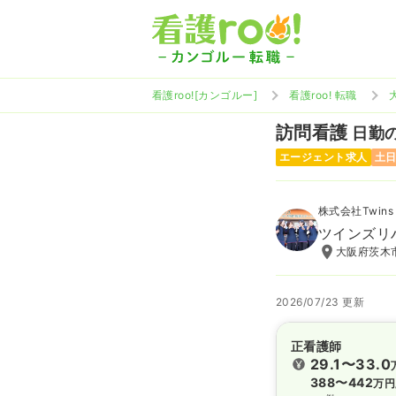
看護roo![カンゴルー]
看護roo! 転職
訪問看護
日勤の
エージェント求人
土
株式会社Twins f
ツインズリ
大阪府茨木市
2026/07/23 更新
正看護師
29.1〜33.0
388〜442
万円