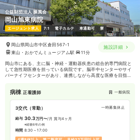
公益財団法人 操風会
岡山旭東病院
エージェント求人
7:1
電子カルテ
車通勤可
寮
岡山県岡山市中区倉田567-1
施設詳細
東山・おかでんミュージアム駅
11分
岡山市にある、主に脳・神経・運動器疾患の総合的専門病院と
して急性期医療を担っている病院です。脳卒中センターやサイ
バーナイフセンターがあり、連携しながら高度な医療を目指
し、地域医療に貢献されています。
病棟
一般病院
正看護師
一時募集休止
3交代（常勤）
30.3
給与
万円〜
/月
賞与4ヶ月
※経験6年の例
時間
8:30～17:00
4週8休以上
第二新卒可
月給32万円以上可