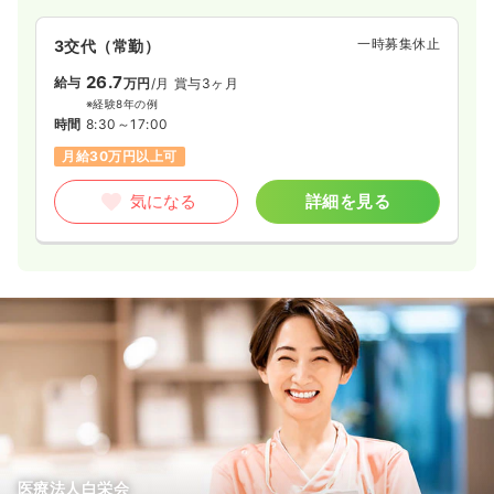
ア、ナイトケア、アルコールデイケア、認知症デイケア、訪問
看護など地域で生活している患者さまを支える医療もおこなっ
一時募集休止
3交代（常勤）
ています。
26.7
給与
万円
/月
賞与3ヶ月
※経験8年の例
時間
8:30～17:00
月給30万円以上可
気になる
詳細を見る
医療法人白栄会