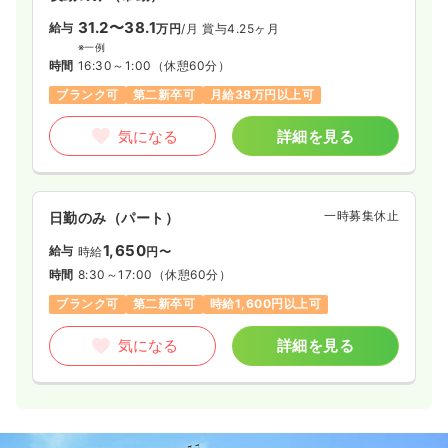
31.2〜38.1
給与
万円
/月
賞与4.25ヶ月
※一例
時間
16:30～1:00
（休憩60分）
ブランク可
第二新卒可
月給38万円以上可
気になる
詳細を見る
一時募集休止
日勤のみ（パート）
1,650
給与
時給
円〜
時間
8:30～17:00
（休憩60分）
ブランク可
第二新卒可
時給1,600円以上可
気になる
詳細を見る