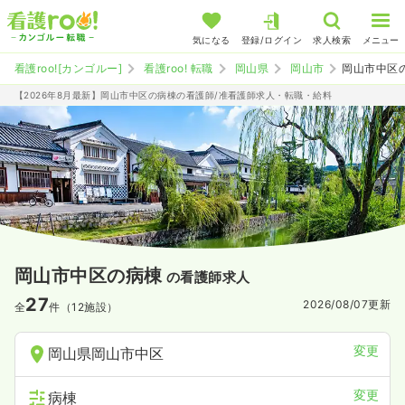
気になる
登録/ログイン
求人検索
メニュー
看護roo![カンゴルー]
看護roo! 転職
岡山県
岡山市
岡山市中区
【2026年8月最新】岡山市中区の病棟の看護師/准看護師求人・転職・給料
岡山市中区の病棟
の看護師求人
27
2026/08/07
更新
全
件（12施設）
変更
岡山県岡山市中区
変更
病棟