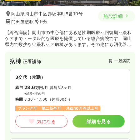
岡山県岡山市中区赤坂本町8番10号
施設詳細
門田屋敷駅
9分
【総合病院】岡山市の中心部にある急性期医療～回復期～緩和
ケアまでトータル的な医療を提供している総合病院です。岡山
県内で数少ない緩和ケア病棟があります。その他にも消化器内
視鏡センターの設置や、健診部門にも力を入れています。
病棟
一般病院
正看護師
3交代（常勤）
28.6
給与
万円
/月
賞与3.8ヶ月
※経験4年の例
時間
8:30～17:00
（休憩60分）
ブランク可
第二新卒可
月給40万円以上可
気になる
詳細を見る