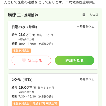
人として医療の連携をとっております。二次救急医療機関とし
て、24時間体制で救急患者を受け入れており、地域医療におけ
る救急医療の重要な役割を担っています。
病棟
一般病院
正・准看護師
一時募集休止
日勤のみ（常勤）
21.9
給与
万円
/月
賞与3.3ヶ月
※経験8年の例
時間
8:00～17:00
（休憩60分）
4週8休以上
気になる
詳細を見る
一時募集休止
2交代（常勤）
29.0
給与
万円
/月
賞与3.3ヶ月
※経験8年の例
時間
7:30～16:30
（休憩60分）
4週8休以上
月給34万円以上可