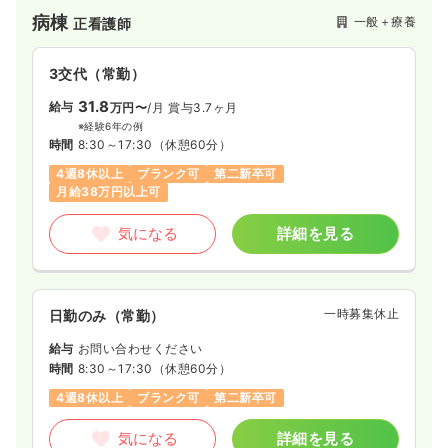
ハウス恵園」「恵風荘デイサービスセンター」「サービス付高
病棟
一般＋療養
正看護師
齢者向け住宅レジデンスめぐみ」などの介護サービス事業を整
備しており、医療と福祉の連携を重視した地域密着の体制を整
えております。
3交代（常勤）
31.8
給与
万円〜
/月
賞与3.7ヶ月
※経験6年の例
時間
8:30～17:30
（休憩60分）
4週8休以上
ブランク可
第二新卒可
月給38万円以上可
気になる
詳細を見る
一時募集休止
日勤のみ（常勤）
給与
お問い合わせください
時間
8:30～17:30
（休憩60分）
4週8休以上
ブランク可
第二新卒可
気になる
詳細を見る