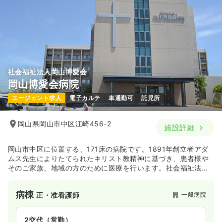
社会福祉法人岡山博愛会
岡山博愛会病院
エージェント求人
電子カルテ
車通勤可
託児所
岡山県岡山市中区江崎456-2
施設詳細
岡山市中区に位置する、171床の病院です。1891年創立者アダ
ムス先生によりたてられたキリスト教精神に基づき、患者様や
そのご家族、地域の方のために医療を行います。社会福祉法人
の施設として、特別養護老人ホーム・アダムスホーム、岡山博
愛会保育園と共に、保健、医療、福祉の向上を目指します。
病棟
一般病院
正・准看護師
2交代（常勤）