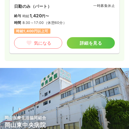
一時募集休止
日勤のみ（パート）
1,420
給与
時給
円〜
時間
8:30～17:00
（休憩60分）
時給1,400円以上可
気になる
詳細を見る
岡山医療生活協同組合
岡山東中央病院