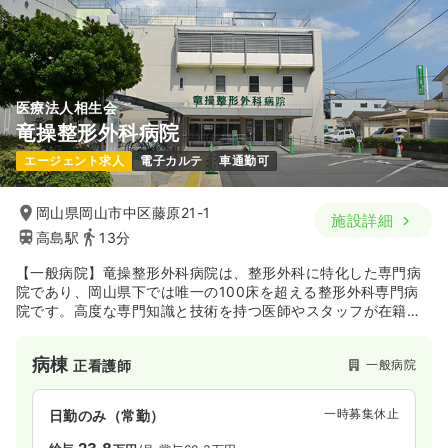
気になる
詳細を見る
医療法人相生会
竜操整形外科病院
エージェント求人
電子カルテ
車通勤可
岡山県岡山市中区藤原21-1
施設詳細
高島駅
13分
【一般病院】竜操整形外科病院は、整形外科に特化した専門病
院であり、岡山県下では唯一の100床を超える整形外科専門病
院です。高度な専門知識と技術を持つ医師やスタッフが在籍
し、スポーツ整形外科、脊椎・脊髄外科、関節外科、外傷外科
など、整形外科全般にわたる専門的な医療を提供しておりま
病棟
一般病院
正看護師
す。
一時募集休止
日勤のみ（常勤）