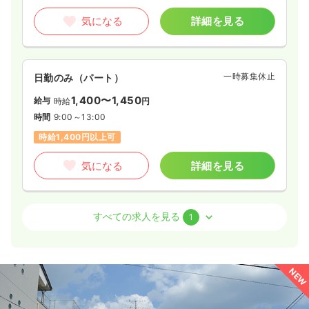
気になる
詳細を見る
一時募集休止
日勤のみ（パート）
1,400〜1,450
給与
時給
円
時間
9:00～13:00
時給1,400円以上可
気になる
詳細を見る
病棟
一般病院
正看護師 / 管理職
すべての求人を見る
1
一時募集休止
日勤のみ（常勤）
給与
お問い合わせください
NEW
時間
8:30～17:30
（休憩60分）
担当業務未経験可