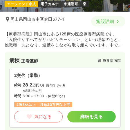
エージェント求人
電子カルテ
車通勤可
寮
岡山県岡山市中区倉田677-1
施設詳細
【療養型病院】岡山市にある128床の医療療養型病院です。
「入院生活すべてがリハビリテーション」という理念のもと、
他職種一丸となり、連携をしながら取り組んでいます。中で
も、嚥下・呼吸リハや褥瘡ケア、離床への取り組みに力を入れ
ており、患者様お一人お一人に寄り添った看護と介護に貢献さ
病棟
療養型病院
正看護師
れています。
2交代（常勤）
28.2
給与
万円
/月
賞与3.8ヶ月
※経験4年の例
時間
8:30～17:00
（休憩60分）
4週8休以上
月給30万円以上可
気になる
詳細を見る