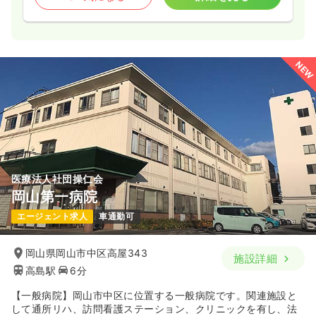
NEW
医療法人社団操仁会
岡山第一病院
エージェント求人
車通勤可
岡山県岡山市中区高屋343
施設詳細
高島駅
6分
【一般病院】岡山市中区に位置する一般病院です。関連施設と
して通所リハ、訪問看護ステーション、クリニックを有し、法