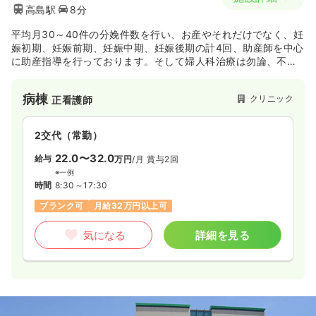
高島駅
8分
平均月30～40件の分娩件数を行い、お産やそれだけでなく、妊
娠初期、妊娠前期、妊娠中期、妊娠後期の計4回、助産師を中心
に助産指導を行っております。そして婦人科治療は勿論、不妊
治療にも力を入れており、不妊カウンセラー2名を中心に適切な
治療を行っています。昭和52年に開業し、平成27年1月に装い
病棟
クリニック
正看護師
を新たに生まれ変わりました。
2交代（常勤）
22.0〜32.0
給与
万円
/月
賞与2回
※一例
時間
8:30～17:30
ブランク可
月給32万円以上可
気になる
詳細を見る