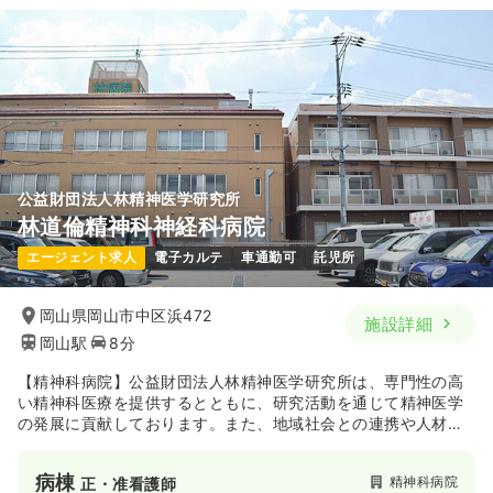
公益財団法人林精神医学研究所
林道倫精神科神経科病院
エージェント求人
電子カルテ
車通勤可
託児所
岡山県岡山市中区浜472
施設詳細
岡山駅
8分
【精神科病院】公益財団法人林精神医学研究所は、専門性の高
い精神科医療を提供するとともに、研究活動を通じて精神医学
の発展に貢献しております。また、地域社会との連携や人材育
成にも力を入れており、精神保健福祉の向上に幅広く貢献して
いる法人です。統合失調症・うつ病・アルコール依存症・認知
病棟
精神科病院
正・准看護師
症等の精神疾患の入院治療をおこなっています。精神科デイケ