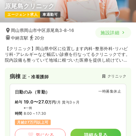
原尾島クリニック
エージェント求人
車通勤可
岡山県岡山市中区原尾島3-8-16
施設詳細
中納言駅
20分
【クリニック】岡山県中区に位置します内科･整形外科･リハビ
リ科･アレルギーなど幅広い診療を行なってるクリニックです。
院内設備も整っていて地域に根づいた医療を提供し続けていま
す。
病棟
クリニック
正・准看護師
一時募集休止
日勤のみ（常勤）
19.0〜27.0
給与
万円
/月
賞与3ヶ月
※一例
時間
8:00～17:30
月給27万円以上可
気になる
詳細を見る