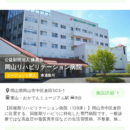
公益財団法人 操風会
岡山リハビリテーション病院
エージェント求人
車通勤可
岡山県岡山市中区倉田503-1
施設詳細
東山・おかでんミュージアム駅
8分
【回復期リハビリテーション病院（129床）】岡山市中区倉田
に位置する、回復期リハビリに特化した専門病院です。一般診
療ではな高血圧や脂質異常症などの生活習慣病、不整脈、狭心
症等の内科診療や、脳卒中・骨折切断術後などの運動機能障
害、高次脳機能障害などのリハビリサービスを行っています。