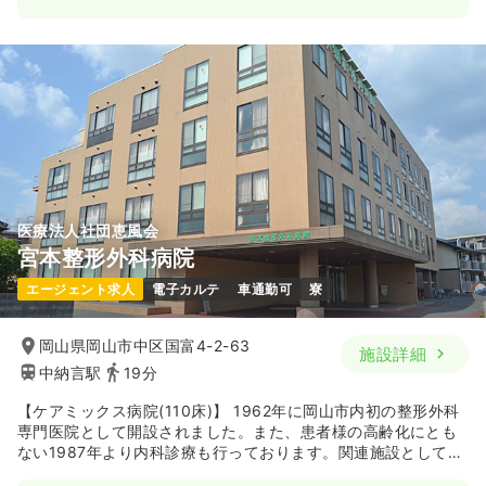
医療法人社団恵風会
宮本整形外科病院
エージェント求人
電子カルテ
車通勤可
寮
岡山県岡山市中区国富4-2-63
施設詳細
中納言駅
19分
【ケアミックス病院(110床)】 1962年に岡山市内初の整形外科
専門医院として開設されました。また、患者様の高齢化にとも
ない1987年より内科診療も行っております。関連施設として、
「特別養護老人ホーム恵風荘」「老人保健施設恵風苑」「ケア