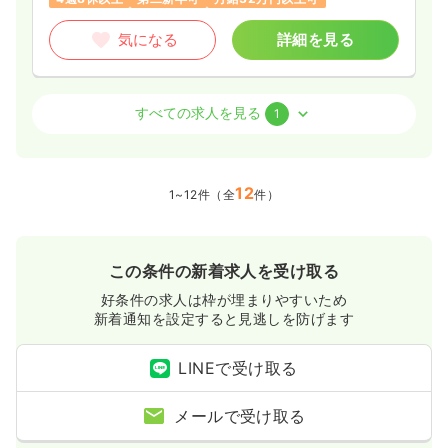
気になる
詳細を見る
病棟
一般病院
認定看護師
すべての求人を見る
1
一時募集休止
3交代（常勤）
30.3
12
給与
万円〜
/月
賞与4ヶ月
1~12件（全
件）
※経験6年の例
時間
8:30～17:00
4週8休以上
第二新卒可
月給32万円以上可
この条件の新着求人を受け取る
気になる
詳細を見る
好条件の求人は枠が埋まりやすいため
新着通知を設定すると見逃しを防げます
LINEで受け取る
メールで受け取る