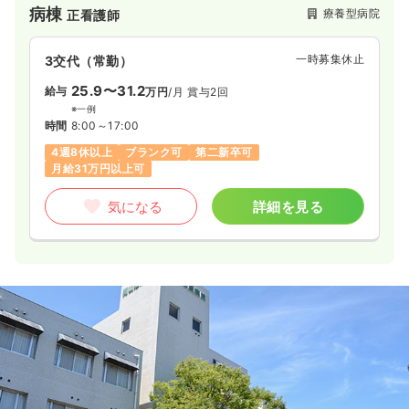
病棟
療養型病院
正看護師
一時募集休止
3交代（常勤）
25.9〜31.2
給与
万円
/月
賞与2回
※一例
時間
8:00～17:00
4週8休以上
ブランク可
第二新卒可
月給31万円以上可
気になる
詳細を見る