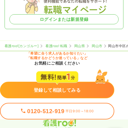
ログインまたは新規登録
看護roo![カンゴルー]
看護roo! 転職
岡山県
岡山市
岡山市中区
「希望に合う求人があるか知りたい」
「転職するかどうか迷っている」など
お気軽にご相談ください
登録して相談してみる
0120-512-919
平日9:00～18:00