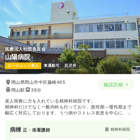
医療法人社団良友会
山陽病院
エージェント求人
車通勤可
託児所
岡山県岡山市中区藤崎465
施設詳細
岡山駅
36分
老人医療に力を入れている精神科病院です。
精神科だけでなく一般内科も行っており、急性期～慢性期まで
幅広く対応しております。うつ病やストレス疾患を中心に、統
合失調症、認知症やその合併症、せん妄などの治療を主に行っ
ています。2011年建て替えで建物も綺麗です。
病棟
精神科病院
正・准看護師