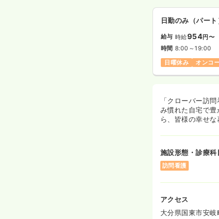
日勤のみ（パート
954
給与
時給
円〜
時間
8:00～19:00
日曜休み
オンコ
「クローバー訪問
み慣れた自宅で豊
ら、皆様の幸せな
施設形態・診療科
訪問看護
アクセス
大分県国東市安岐