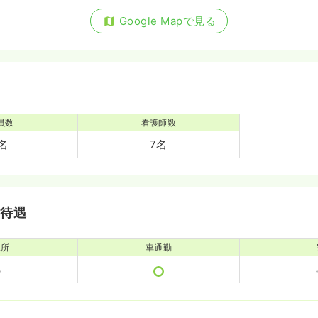
Google Mapで見る
員数
看護師数
4名
7名
・待遇
児所
車通勤