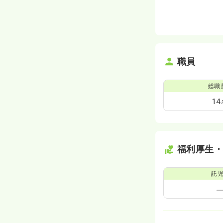
職員
総職
1
福利厚生
託