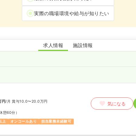
実際の職場環境や給与が知りたい
クローバー訪問看護ステーション
求人情報
施設情報
師
万円
/月
賞与10.0〜20.0万円
気になる
休憩60分）
以上
オンコールあり
担当業務未経験可