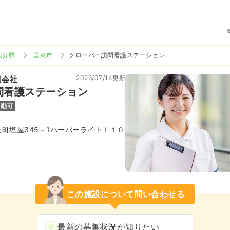
大分県
国東市
クローバー訪問看護ステーション
2026/07/14更新
同会社
問看護ステーション
通勤可
町塩屋345－1ハーバーライトＩ１０
この施設について問い合わせる
最新の募集状況が知りたい