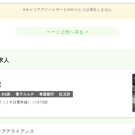
※キャリアアドバイザーとのやりとりは発生しません
ページ上部へ戻る
求人
院
60床
電子カルテ
車通勤可
託児所
築駅（ＪＲ日豊本線） バス12分
ケアアライアンス