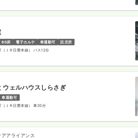
院
60床
電子カルテ
車通勤可
託児所
築駅（ＪＲ日豊本線） バス12分
 ウェルハウスしらさぎ
車通勤可
築駅（ＪＲ日豊本線） 車20分
ケアアライアンス