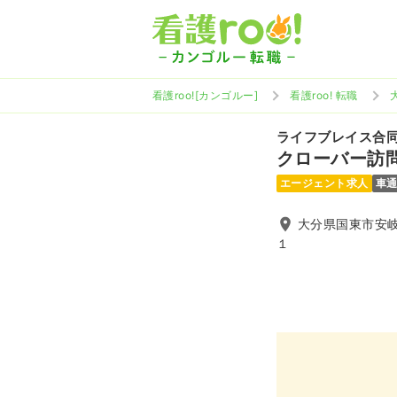
看護roo![カンゴルー]
看護roo! 転職
ライフブレイス合
クローバー訪
エージェント求人
車
大分県国東市安岐
１