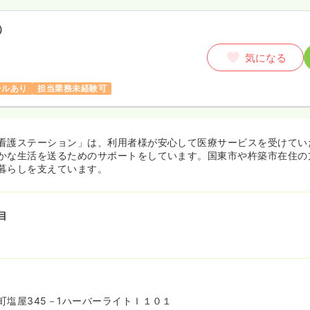
）
気になる
ールあり
担当業務未経験可
看護ステーション」は、利用者様が安心して医療サービスを受けてい
かな生活を送るためのサポートをしています。国東市や杵築市在住の
暮らしを支えています。
目
町塩屋345－1ハーバーライトＩ１０１