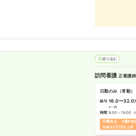
絞り込む
訪問看護
正看護
日勤のみ（常勤）
16.0〜32.0
給与
※一例
時間
8:00～19:00
（
日曜休み
4週8休
月給32万円以上可