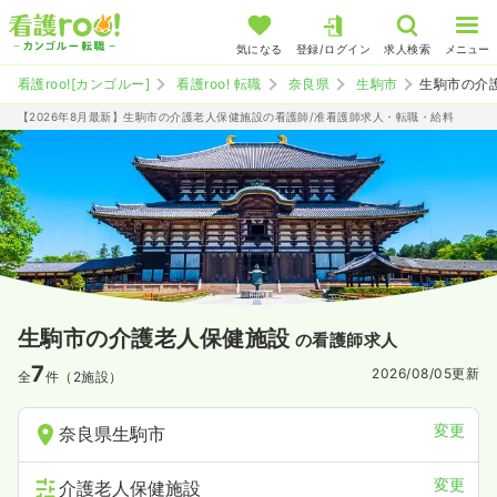
気になる
登録/ログイン
求人検索
メニュー
看護roo![カンゴルー]
看護roo! 転職
奈良県
生駒市
生駒市の介
【2026年8月最新】生駒市の介護老人保健施設の看護師/准看護師求人・転職・給料
生駒市の介護老人保健施設
の看護師求人
7
2026/08/05
更新
全
件（2施設）
変更
奈良県生駒市
変更
介護老人保健施設