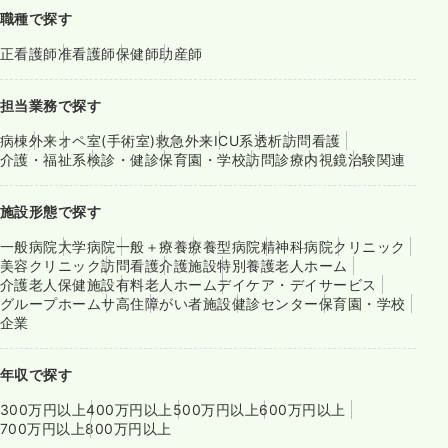
職種で探す
正看護師
准看護師
保健師
助産師
担当業務で探す
病棟
外来
オペ室(手術室)
救急外来
ICU系
透析
訪問看護
介護・福祉系
検診・健診
保育園・学校
訪問診療
内視鏡
治験関連
施設形態で探す
一般病院
大学病院
一般＋療養
療養型病院
精神科病院
クリニック
美容クリニック
訪問看護
介護施設
特別養護老人ホーム
介護老人保健施設
有料老人ホーム
デイケア・デイサービス
グループホーム
サ高住
障がい者施設
健診センター
保育園・学校
企業
年収で探す
300万円以上
400万円以上
500万円以上
600万円以上
700万円以上
800万円以上