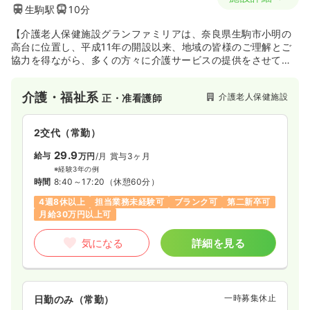
生駒駅
10分
【介護老人保健施設グランファミリアは、奈良県生駒市小明の
高台に位置し、平成11年の開設以来、地域の皆様のご理解とご
協力を得ながら、多くの方々に介護サービスの提供をさせてい
ただいています。】
介護・福祉系
介護老人保健施設
正・准看護師
2交代（常勤）
29.9
給与
万円
/月
賞与3ヶ月
※経験3年の例
時間
8:40～17:20
（休憩60分）
4週8休以上
担当業務未経験可
ブランク可
第二新卒可
月給30万円以上可
気になる
詳細を見る
一時募集休止
日勤のみ（常勤）