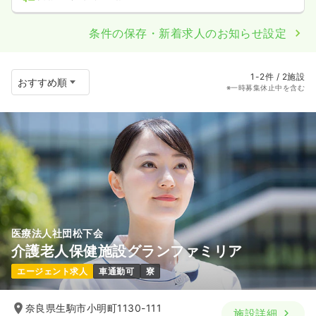
条件の保存・新着求人のお知らせ設定
1-2件 / 2施設
※一時募集休止中を含む
医療法人社団松下会
介護老人保健施設グランファミリア
エージェント求人
車通勤可
寮
奈良県生駒市小明町1130-111
施設詳細