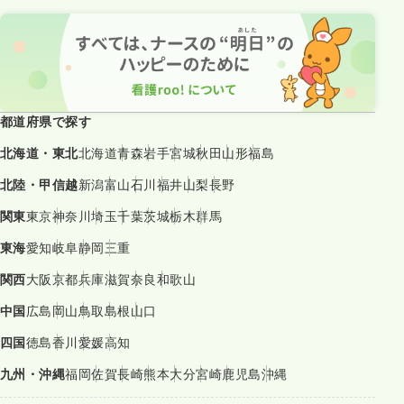
都道府県で探す
北海道・東北
北海道
青森
岩手
宮城
秋田
山形
福島
北陸・甲信越
新潟
富山
石川
福井
山梨
長野
関東
東京
神奈川
埼玉
千葉
茨城
栃木
群馬
東海
愛知
岐阜
静岡
三重
関西
大阪
京都
兵庫
滋賀
奈良
和歌山
中国
広島
岡山
鳥取
島根
山口
四国
徳島
香川
愛媛
高知
九州・沖縄
福岡
佐賀
長崎
熊本
大分
宮崎
鹿児島
沖縄