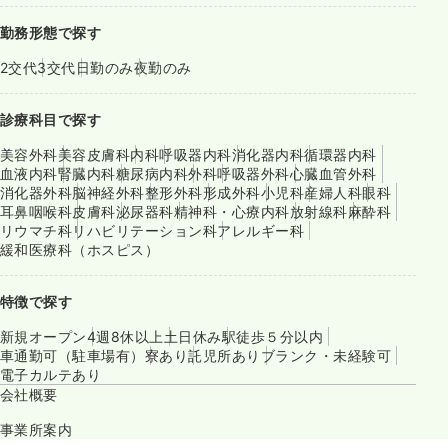
勤務形態で探す
2交代
3交代
日勤のみ
夜勤のみ
診療科目で探す
美容外科
美容皮膚科
内科
呼吸器内科
消化器内科
循環器内科
血液内科
腎臓内科
糖尿病内科
外科
呼吸器外科
心臓血管外科
消化器外科
脳神経外科
整形外科
形成外科
小児科
産婦人科
眼科
耳鼻咽喉科
皮膚科
泌尿器科
精神科・心療内科
放射線科
麻酔科
リウマチ科
リハビリテーション科
アレルギー科
緩和医療科（ホスピス）
特徴で探す
新規オープン
4週8休以上
土日休み
駅徒歩５分以内
車通勤可（駐車場有）
寮あり
託児所あり
ブランク・未経験可
電子カルテあり
会社概要
事業所案内