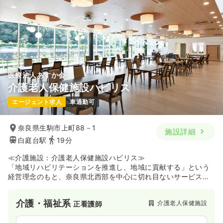
医療法人あすか会
介護老人保健施設ハビリス
エージェント求人
車通勤可
奈良県生駒市上町88－1
施設詳細
白庭台駅
19分
≪介護施設：介護老人保健施設ハビリス≫
「地域リハビリテーションを推進し、地域に貢献する」という
経営理念のもと、奈良県北西部を中心に切れ目ないサービスを
提供する医療法人あすか会の介護老人保健施設です。施設内に
はどなたでも利用できるカフェやパワーリハビリ設備を備え、
介護・福祉系
介護老人保健施設
正看護師
地域の方々に開放されているほか、居室はユニット型の個室を
採用することで入所者様の生活環境（QOL）に配慮した設計と