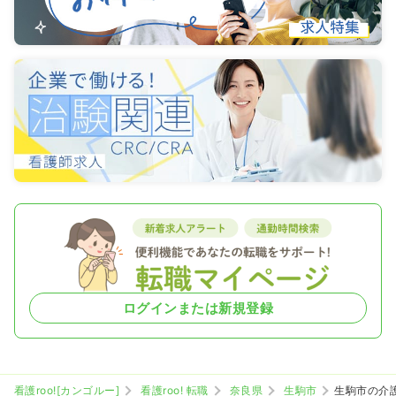
ログインまたは新規登録
看護roo![カンゴルー]
看護roo! 転職
奈良県
生駒市
生駒市の介