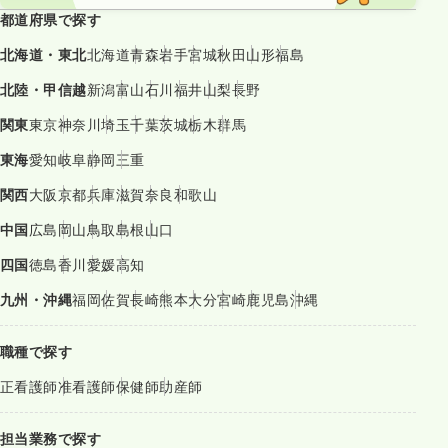
都道府県で探す
北海道・東北
北海道
青森
岩手
宮城
秋田
山形
福島
北陸・甲信越
新潟
富山
石川
福井
山梨
長野
関東
東京
神奈川
埼玉
千葉
茨城
栃木
群馬
東海
愛知
岐阜
静岡
三重
関西
大阪
京都
兵庫
滋賀
奈良
和歌山
中国
広島
岡山
鳥取
島根
山口
四国
徳島
香川
愛媛
高知
九州・沖縄
福岡
佐賀
長崎
熊本
大分
宮崎
鹿児島
沖縄
職種で探す
正看護師
准看護師
保健師
助産師
担当業務で探す