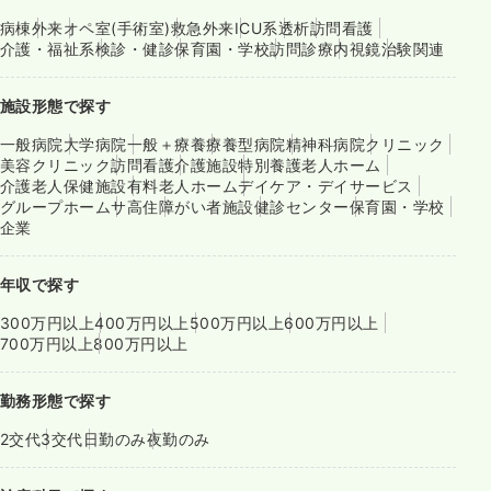
病棟
外来
オペ室(手術室)
救急外来
ICU系
透析
訪問看護
介護・福祉系
検診・健診
保育園・学校
訪問診療
内視鏡
治験関連
施設形態で探す
一般病院
大学病院
一般＋療養
療養型病院
精神科病院
クリニック
美容クリニック
訪問看護
介護施設
特別養護老人ホーム
介護老人保健施設
有料老人ホーム
デイケア・デイサービス
グループホーム
サ高住
障がい者施設
健診センター
保育園・学校
企業
年収で探す
300万円以上
400万円以上
500万円以上
600万円以上
700万円以上
800万円以上
勤務形態で探す
2交代
3交代
日勤のみ
夜勤のみ