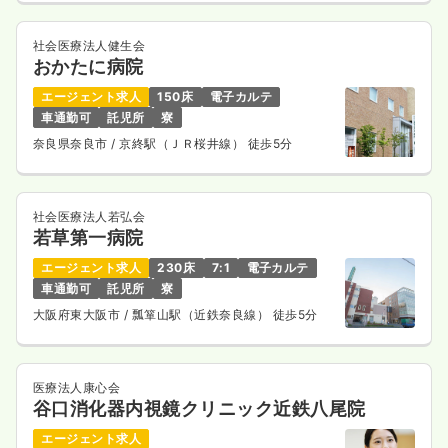
社会医療法人健生会
おかたに病院
エージェント求人
150床
電子カルテ
車通勤可
託児所
寮
奈良県奈良市
/ 京終駅（ＪＲ桜井線） 徒歩5分
社会医療法人若弘会
若草第一病院
エージェント求人
230床
7:1
電子カルテ
車通勤可
託児所
寮
大阪府東大阪市
/ 瓢箪山駅（近鉄奈良線） 徒歩5分
医療法人康心会
谷口消化器内視鏡クリニック近鉄八尾院
エージェント求人