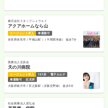
株式会社スタッフシュウエイ
アクアホームなら山
エージェント求人
車通勤可
奈良県奈良市
/ 平城山駅（ＪＲ関西本線） 徒歩7分
医療法人北辰会
天の川病院
エージェント求人
157床
電子カルテ
車通勤可
託児所
大阪府枚方市
/ 宮之阪駅（京阪交野線） 徒歩5分
社会医療法人若弘会