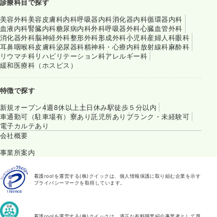
診療科目で探す
美容外科
美容皮膚科
内科
呼吸器内科
消化器内科
循環器内科
血液内科
腎臓内科
糖尿病内科
外科
呼吸器外科
心臓血管外科
消化器外科
脳神経外科
整形外科
形成外科
小児科
産婦人科
眼科
耳鼻咽喉科
皮膚科
泌尿器科
精神科・心療内科
放射線科
麻酔科
リウマチ科
リハビリテーション科
アレルギー科
緩和医療科（ホスピス）
特徴で探す
新規オープン
4週8休以上
土日休み
駅徒歩５分以内
車通勤可（駐車場有）
寮あり
託児所あり
ブランク・未経験可
電子カルテあり
会社概要
事業所案内
看護roo!を運営する(株)クイックは、個人情報保護に取り組む企業を示す
プライバシーマークを取得しています。
看護roo!を運営する(株)クイックは、適正な有料職業紹介事業者として厚