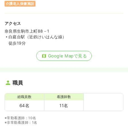
介護老人保健施設
アクセス
奈良県生駒市上町88－1
白庭台駅（近鉄けいはんな線）
徒歩19分
Google Mapで見る
職員
総職員数
看護師数
64名
11名
※常勤看護師：10名
※非常勤看護師：1名