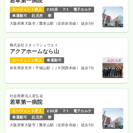
若草第一病院
エージェント求人
230床
7:1
電子カルテ
車通勤可
託児所
寮
大阪府東大阪市
/ 瓢箪山駅（近鉄奈良線） 徒歩5分
株式会社スタッフシュウエイ
アクアホームなら山
エージェント求人
車通勤可
奈良県奈良市
/ 平城山駅（ＪＲ関西本線） 徒歩7分
社会医療法人若弘会
若草第一病院
エージェント求人
230床
7:1
電子カルテ
車通勤可
託児所
寮
大阪府東大阪市
/ 瓢箪山駅（近鉄奈良線） 徒歩5分