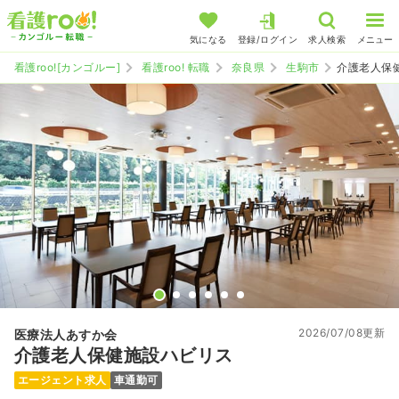
気になる
登録/ログイン
求人検索
メニュー
看護roo![カンゴルー]
看護roo! 転職
奈良県
生駒市
介護老人保
2026/07/08更新
医療法人あすか会
介護老人保健施設ハビリス
エージェント求人
車通勤可