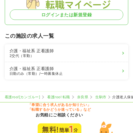
ログインまたは新規登録
この施設の求人一覧
介護・福祉系
正看護師
2交代（常勤）
介護・福祉系
正看護師
日勤のみ（常勤）
/一時募集休止
看護roo![カンゴルー]
看護roo! 転職
奈良県
生駒市
介護老人保
「希望に合う求人があるか知りたい」
「転職するかどうか迷っている」など
お気軽にご相談ください