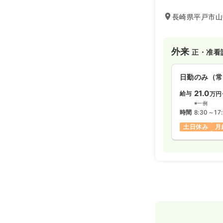
長崎県平戸市山中
外来
正・准看
日勤のみ（常
21.0
給与
万円
※一例
時間
8:30～17
土日休み
月