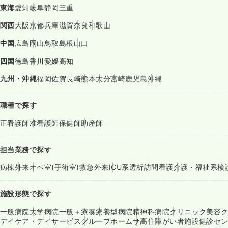
東海
愛知
岐阜
静岡
三重
関西
大阪
京都
兵庫
滋賀
奈良
和歌山
中国
広島
岡山
鳥取
島根
山口
四国
徳島
香川
愛媛
高知
九州・沖縄
福岡
佐賀
長崎
熊本
大分
宮崎
鹿児島
沖縄
職種で探す
正看護師
准看護師
保健師
助産師
担当業務で探す
病棟
外来
オペ室(手術室)
救急外来
ICU系
透析
訪問看護
介護・福祉系
検
施設形態で探す
一般病院
大学病院
一般＋療養
療養型病院
精神科病院
クリニック
美容
デイケア・デイサービス
グループホーム
サ高住
障がい者施設
健診セ