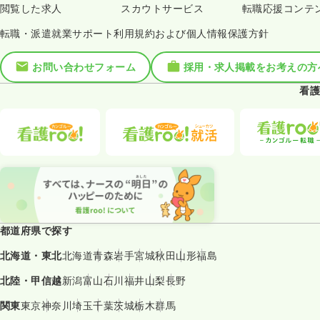
閲覧した求人
スカウトサービス
転職応援コンテ
転職・派遣就業サポート利用規約および個人情報保護方針
お問い合わせフォーム
採用・求人掲載をお考えの方
看護
都道府県で探す
北海道・東北
北海道
青森
岩手
宮城
秋田
山形
福島
北陸・甲信越
新潟
富山
石川
福井
山梨
長野
関東
東京
神奈川
埼玉
千葉
茨城
栃木
群馬