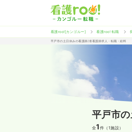
看護roo![カンゴルー]
看護roo! 転職
平戸市の土日休みの看護師/准看護師求人・転職・給料
平戸市の
1
全
件（1施設）