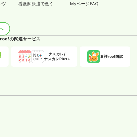
ンツ
看護師派遣で働く
MyページFAQ
へ
roo!の関連サービス
ナスカレ/
看護roo!国試
ナスカレPlus+