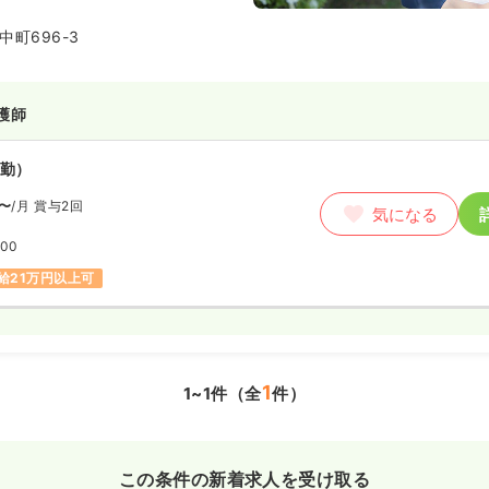
町696-3
護師
勤）
〜
/月
賞与2回
気になる
:00
給21万円以上可
1
1~1件（全
件）
この条件の新着求人を受け取る