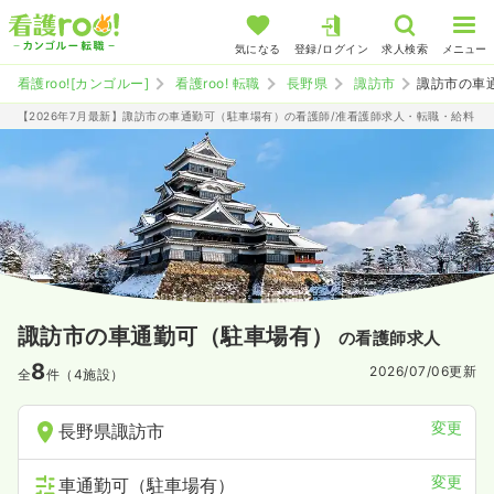
気になる
登録/ログイン
求人検索
メニュー
看護roo![カンゴルー]
看護roo! 転職
長野県
諏訪市
諏訪市の車
【2026年7月最新】諏訪市の車通勤可（駐車場有）の看護師/准看護師求人・転職・給料
諏訪市の車通勤可（駐車場有）
の看護師求人
8
2026/07/06
更新
全
件（4施設）
変更
長野県諏訪市
変更
車通勤可（駐車場有）