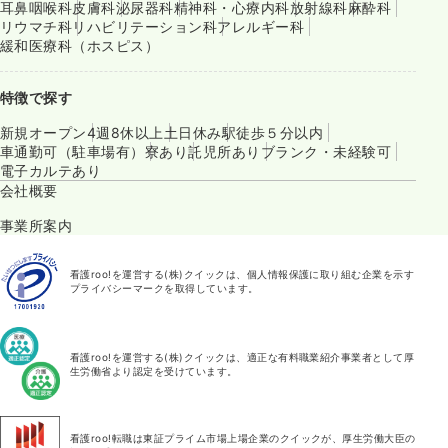
耳鼻咽喉科
皮膚科
泌尿器科
精神科・心療内科
放射線科
麻酔科
リウマチ科
リハビリテーション科
アレルギー科
緩和医療科（ホスピス）
特徴で探す
新規オープン
4週8休以上
土日休み
駅徒歩５分以内
車通勤可（駐車場有）
寮あり
託児所あり
ブランク・未経験可
電子カルテあり
会社概要
事業所案内
看護roo!を運営する(株)クイックは、個人情報保護に取り組む企業を示す
プライバシーマークを取得しています。
看護roo!を運営する(株)クイックは、適正な有料職業紹介事業者として厚
生労働省より認定を受けています。
看護roo!転職は東証プライム市場上場企業のクイックが、厚生労働大臣の