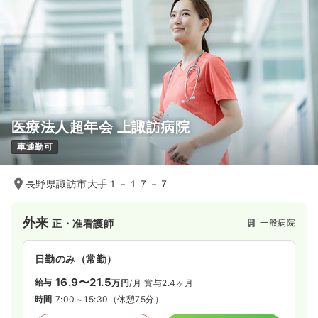
医療法人超年会 上諏訪病院
車通勤可
長野県諏訪市大手１－１７－７
外来
一般病院
正・准看護師
日勤のみ（常勤）
16.9〜21.5
給与
万円
/月
賞与2.4ヶ月
時間
7:00～15:30
（休憩75分）