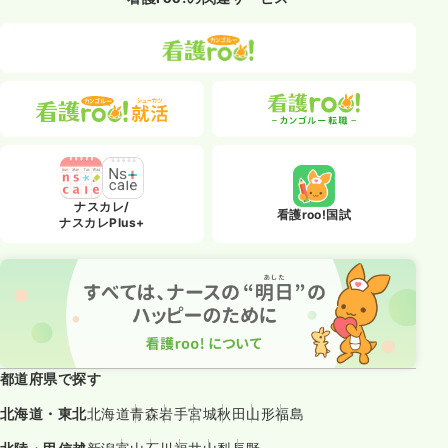
ナスカレ/
看護roo!国試
ナスカレPlus+
都道府県で探す
北海道・東北
北海道
青森
岩手
宮城
秋田
山形
福島