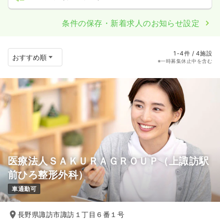
条件の保存・新着求人のお知らせ設定
1-4件 / 4施設
※一時募集休止中を含む
医療法人ＳＡＫＵＲＡＧＲＯＵＰ（上諏訪駅
前ひろ整形外科）
車通勤可
長野県諏訪市諏訪１丁目６番１号