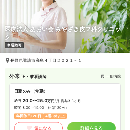
医療法人 あおい会 みやざき皮フ科クリニッ
ク
車通勤可
長野県諏訪市高島４丁目２０２１－１
外来
一般病院
正・准看護師
日勤のみ（常勤）
20.0〜25.0
給与
万円
/月
賞与3.3ヶ月
時間
8:30～19:00
（休憩120分）
年間休日120日
4週8休以上
気になる
詳細を見る