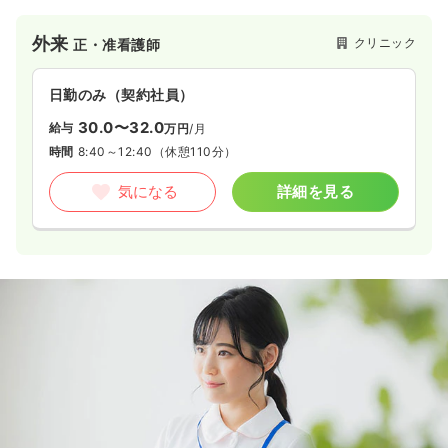
外来
クリニック
正・准看護師
日勤のみ（契約社員）
30.0〜32.0
給与
万円
/月
時間
8:40～12:40
（休憩110分）
気になる
詳細を見る