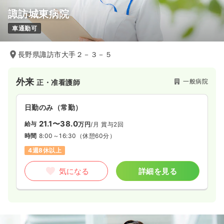
諏訪城東病院
車通勤可
長野県諏訪市大手２－３－５
外来
一般病院
正・准看護師
日勤のみ（常勤）
21.1〜38.0
給与
万円
/月
賞与2回
時間
8:00～16:30
（休憩60分）
4週8休以上
気になる
詳細を見る