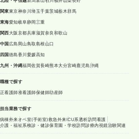
北陸・甲信越
新潟
富山
石川
福井
山梨
長野
関東
東京
神奈川
埼玉
千葉
茨城
栃木
群馬
東海
愛知
岐阜
静岡
三重
関西
大阪
京都
兵庫
滋賀
奈良
和歌山
中国
広島
岡山
鳥取
島根
山口
四国
徳島
香川
愛媛
高知
九州・沖縄
福岡
佐賀
長崎
熊本
大分
宮崎
鹿児島
沖縄
職種で探す
正看護師
准看護師
保健師
助産師
担当業務で探す
病棟
外来
オペ室(手術室)
救急外来
ICU系
透析
訪問看護
介護・福祉系
検診・健診
保育園・学校
訪問診療
内視鏡
治験関連