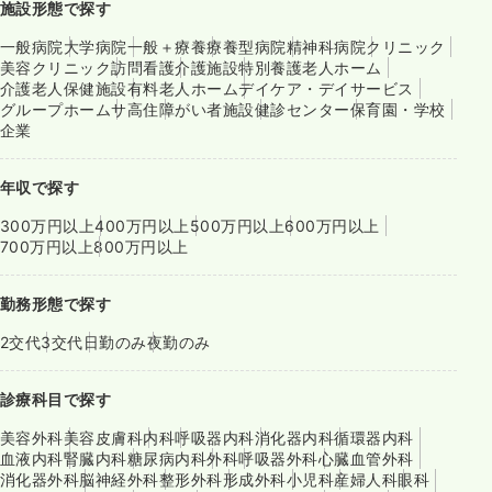
施設形態で探す
一般病院
大学病院
一般＋療養
療養型病院
精神科病院
クリニック
美容クリニック
訪問看護
介護施設
特別養護老人ホーム
介護老人保健施設
有料老人ホーム
デイケア・デイサービス
グループホーム
サ高住
障がい者施設
健診センター
保育園・学校
企業
年収で探す
300万円以上
400万円以上
500万円以上
600万円以上
700万円以上
800万円以上
勤務形態で探す
2交代
3交代
日勤のみ
夜勤のみ
診療科目で探す
美容外科
美容皮膚科
内科
呼吸器内科
消化器内科
循環器内科
血液内科
腎臓内科
糖尿病内科
外科
呼吸器外科
心臓血管外科
消化器外科
脳神経外科
整形外科
形成外科
小児科
産婦人科
眼科