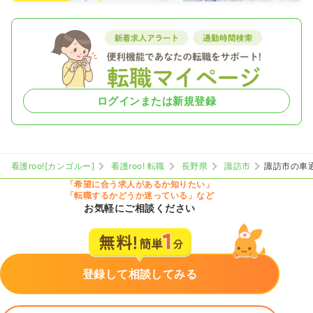
ログインまたは新規登録
看護roo![カンゴルー]
看護roo! 転職
長野県
諏訪市
諏訪市の車
「希望に合う求人があるか知りたい」
「転職するかどうか迷っている」など
お気軽にご相談ください
登録して相談してみる