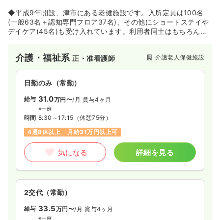
◆平成9年開設、津市にある老健施設です。入所定員は100名
(一般63名＋認知専門フロア37名)、その他にショートステイや
デイケア(45名)も受け入れています。利用者同士はもちろん、
地域住民との交流も大切にし、毎月様々な行事が企画されてい
ます！
介護・福祉系
介護老人保健施設
正・准看護師
日勤のみ（常勤）
31.0
給与
万円〜
/月
賞与4ヶ月
※一例
時間
8:30～17:15
（休憩75分）
4週8休以上
月給31万円以上可
気になる
詳細を見る
2交代（常勤）
33.5
給与
万円〜
/月
賞与4ヶ月
※一例