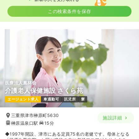
この検索条件を保存
医療法人凰林会
介護老人保健施設 さくら苑
エージェント求人
車通勤可
託児所
寮
三重県津市榊原町5630
施設詳細
榊原温泉口駅
15分
◆1997年開設、津市にある定員75名の老健です。母体となる