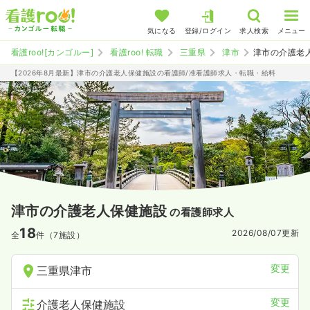
気になる
登録/ログイン
求人検索
メニュー
看護roo![カンゴルー]
看護roo! 転職
三重県
津市
津市の介護老
【2026年8月最新】津市の介護老人保健施設の看護師/准看護師求人・転職・給料
津市の介護老人保健施設
の看護師求人
18
2026/08/07
更新
全
件（7施設）
変更
三重県津市
変更
介護老人保健施設