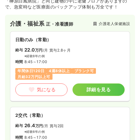
「榊原白鳳病院」と同じ建物の中に老健フロアがありますの
で、急変時など医療面のバックアップ体制も万全です！
介護・福祉系
介護老人保健施設
正・准看護師
日勤のみ（常勤）
22.0
給与
万円
/月
賞与2.8ヶ月
※経験8年の例
時間
8:45～17:00
年間休日120日
4週8休以上
ブランク可
月給32万円以上可
気になる
詳細を見る
2交代（常勤）
26.4
給与
万円
/月
賞与2回
※経験8年の例
時間
8:45～17:00