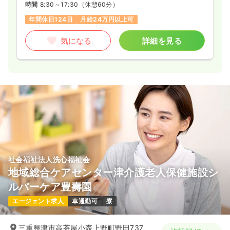
時間
8:30～17:30
（休憩60分）
年間休日124日
月給24万円以上可
気になる
詳細を見る
社会福祉法人洗心福祉会
地域総合ケアセンター津介護老人保健施設シ
ルバーケア豊壽園
エージェント求人
車通勤可
寮
三重県津市高茶屋小森上野町野田737