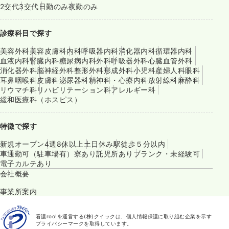
2交代
3交代
日勤のみ
夜勤のみ
診療科目で探す
美容外科
美容皮膚科
内科
呼吸器内科
消化器内科
循環器内科
血液内科
腎臓内科
糖尿病内科
外科
呼吸器外科
心臓血管外科
消化器外科
脳神経外科
整形外科
形成外科
小児科
産婦人科
眼科
耳鼻咽喉科
皮膚科
泌尿器科
精神科・心療内科
放射線科
麻酔科
リウマチ科
リハビリテーション科
アレルギー科
緩和医療科（ホスピス）
特徴で探す
新規オープン
4週8休以上
土日休み
駅徒歩５分以内
車通勤可（駐車場有）
寮あり
託児所あり
ブランク・未経験可
電子カルテあり
会社概要
事業所案内
看護roo!を運営する(株)クイックは、個人情報保護に取り組む企業を示す
プライバシーマークを取得しています。