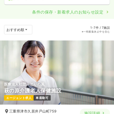
条件の保存・新着求人のお知らせ設定
1-7件 / 7施設
※一時募集休止中を含む
医療法人社団みどりの風
萩の原介護老人保健施設
エージェント求人
車通勤可
三重県津市久居井戸山町759
施設詳細