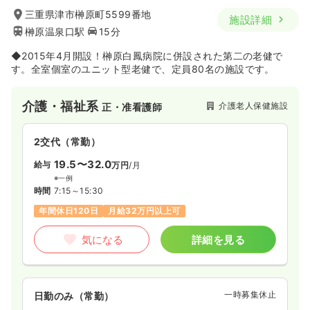
三重県津市榊原町5599番地
施設詳細
榊原温泉口駅
15分
◆2015年4月開設！榊原白鳳病院に併設された第二の老健で
す。全室個室のユニット型老健で、定員80名の施設です。
介護・福祉系
介護老人保健施設
正・准看護師
2交代（常勤）
19.5〜32.0
給与
万円
/月
※一例
時間
7:15～15:30
年間休日120日
月給32万円以上可
気になる
詳細を見る
一時募集休止
日勤のみ（常勤）