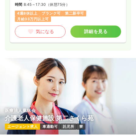
時間
8:45～17:30
（休憩75分）
4週8休以上
ブランク可
第二新卒可
月給33万円以上可
気になる
詳細を見る
医療法人凰林会
介護老人保健施設 第二さくら苑
エージェント求人
車通勤可
託児所
寮