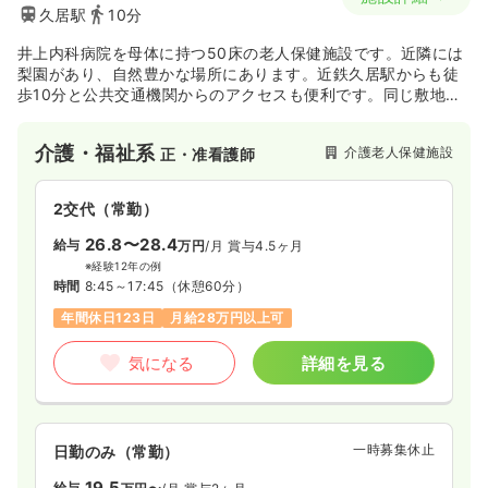
久居駅
10分
井上内科病院を母体に持つ50床の老人保健施設です。近隣には
梨園があり、自然豊かな場所にあります。近鉄久居駅からも徒
歩10分と公共交通機関からのアクセスも便利です。同じ敷地内
で、病院(療養型)とグループホームを展開しており、介護と医
療の両側で利用者様が安心して長くお過ごし頂ける環境を提供
介護・福祉系
介護老人保健施設
正・准看護師
しています。
2交代（常勤）
26.8〜28.4
給与
万円
/月
賞与4.5ヶ月
※経験12年の例
時間
8:45～17:45
（休憩60分）
年間休日123日
月給28万円以上可
気になる
詳細を見る
一時募集休止
日勤のみ（常勤）
19.5
給与