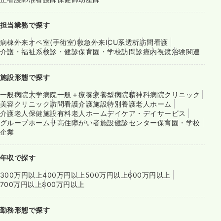
担当業務で探す
病棟
外来
オペ室(手術室)
救急外来
ICU系
透析
訪問看護
介護・福祉系
検診・健診
保育園・学校
訪問診療
内視鏡
治験関連
施設形態で探す
一般病院
大学病院
一般＋療養
療養型病院
精神科病院
クリニック
美容クリニック
訪問看護
介護施設
特別養護老人ホーム
介護老人保健施設
有料老人ホーム
デイケア・デイサービス
グループホーム
サ高住
障がい者施設
健診センター
保育園・学校
企業
年収で探す
300万円以上
400万円以上
500万円以上
600万円以上
700万円以上
800万円以上
勤務形態で探す