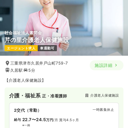
社会福祉法人素問会
芹の里介護老人保健施設
エージェント求人
車通勤可
三重県津市久居井戸山町759-7
施設詳細
久居駅
5分
【介護老人保健施設】
介護・福祉系
介護老人保健施設
正・准看護師
一時募集休止
2交代（常勤）
22.7〜24.5
給与
万円
/月
賞与4.5ヶ月
※一例