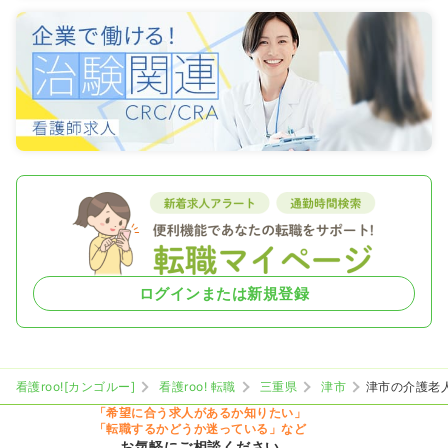
ログインまたは新規登録
看護roo![カンゴルー]
看護roo! 転職
三重県
津市
津市の介護老
「希望に合う求人があるか知りたい」
「転職するかどうか迷っている」など
お気軽にご相談ください