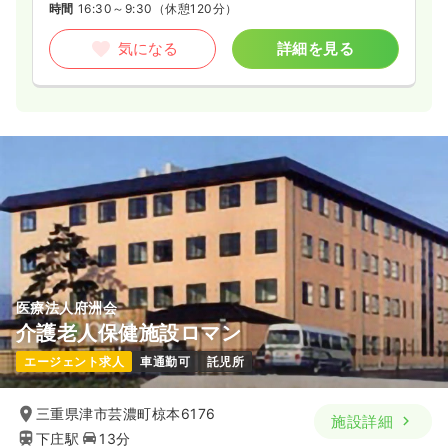
時間
16:30～9:30
（休憩120分）
気になる
詳細を見る
医療法人府洲会
介護老人保健施設ロマン
エージェント求人
車通勤可
託児所
三重県津市芸濃町椋本6176
施設詳細
下庄駅
13分