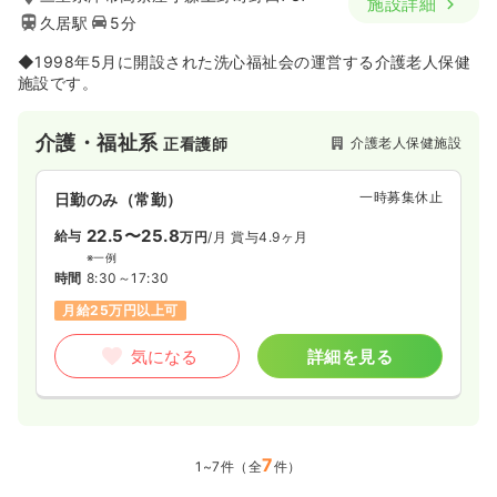
施設詳細
久居駅
5分
◆1998年5月に開設された洗心福祉会の運営する介護老人保健
施設です。
介護・福祉系
介護老人保健施設
正看護師
一時募集休止
日勤のみ（常勤）
22.5〜25.8
給与
万円
/月
賞与4.9ヶ月
※一例
時間
8:30～17:30
月給25万円以上可
気になる
詳細を見る
7
1~7件（全
件）