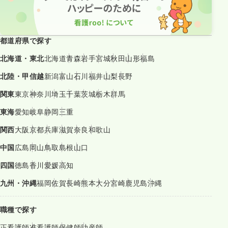
都道府県で探す
北海道・東北
北海道
青森
岩手
宮城
秋田
山形
福島
北陸・甲信越
新潟
富山
石川
福井
山梨
長野
関東
東京
神奈川
埼玉
千葉
茨城
栃木
群馬
東海
愛知
岐阜
静岡
三重
関西
大阪
京都
兵庫
滋賀
奈良
和歌山
中国
広島
岡山
鳥取
島根
山口
四国
徳島
香川
愛媛
高知
九州・沖縄
福岡
佐賀
長崎
熊本
大分
宮崎
鹿児島
沖縄
職種で探す
正看護師
准看護師
保健師
助産師