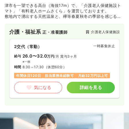
津市を一望できる高台（海抜17m）で、「介護老人保健施設ト
マト」「有料老人ホームさくら」を運営しております。
敷地内で湧出する天然温泉と、欅等春夏秋冬の季節を感じる庭
園など緑豊かな自然の中で、経験豊富な医療・看護・介護スタ
ッフによる適切なサービスをご提供できるよう、スタッフの技
介護・福祉系
介護老人保健施設
正・准看護師
術向上はもとより、相互施設の連携にも力を入れております。
快適・安心なシルバーライフを精一杯サポートさせていただき
ます。
一時募集休止
2交代（常勤）
26.0〜32.0
給与
万円
/月
賞与3ヶ月
※一例
時間
8:30～17:30
（休憩60分）
年間休日120日
担当業務未経験可
月給32万円以上可
気になる
詳細を見る