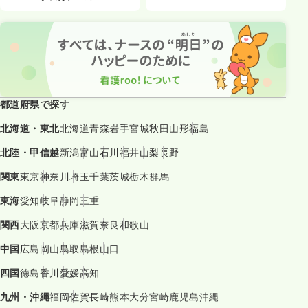
都道府県で探す
北海道・東北
北海道
青森
岩手
宮城
秋田
山形
福島
北陸・甲信越
新潟
富山
石川
福井
山梨
長野
関東
東京
神奈川
埼玉
千葉
茨城
栃木
群馬
東海
愛知
岐阜
静岡
三重
関西
大阪
京都
兵庫
滋賀
奈良
和歌山
中国
広島
岡山
鳥取
島根
山口
四国
徳島
香川
愛媛
高知
九州・沖縄
福岡
佐賀
長崎
熊本
大分
宮崎
鹿児島
沖縄