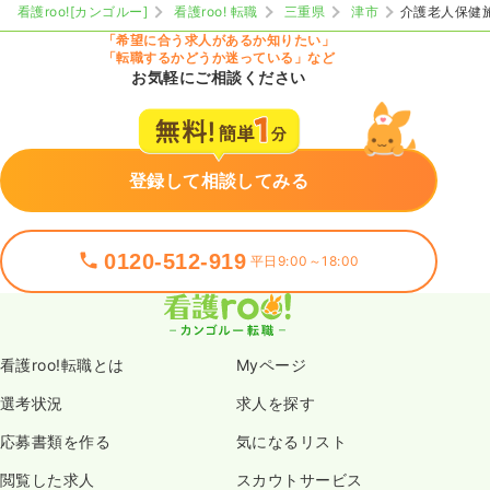
看護roo![カンゴルー]
看護roo! 転職
三重県
津市
介護老人保健
「希望に合う求人があるか知りたい」
「転職するかどうか迷っている」など
お気軽にご相談ください
登録して相談してみる
0120-512-919
平日9:00～18:00
看護roo!転職とは
Myページ
選考状況
求人を探す
応募書類を作る
気になるリスト
閲覧した求人
スカウトサービス