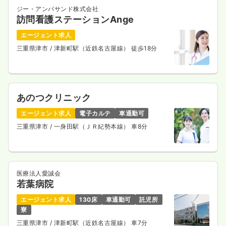
ジー・アンパサンド株式会社
訪問看護ステーションAnge
エージェント求人
三重県津市
/ 津新町駅（近鉄名古屋線） 徒歩18分
あのつクリニック
エージェント求人
電子カルテ
車通勤可
三重県津市
/ 一身田駅（ＪＲ紀勢本線） 車8分
医療法人愛誠会
若葉病院
エージェント求人
130床
車通勤可
託児所
寮
三重県津市
/ 津新町駅（近鉄名古屋線） 車7分