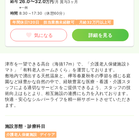
26.0〜32.0
給与
万円
/月
賞与3ヶ月
※一例
時間
8:30～17:30
（休憩60分）
年間休日120日
担当業務未経験可
月給32万円以上可
気になる
詳細を見る
津市を一望できる高台（海抜17m）で、「介護老人保健施設ト
マト」「有料老人ホームさくら」を運営しております。
敷地内で湧出する天然温泉と、欅等春夏秋冬の季節を感じる庭
園など緑豊かな自然の中で、経験豊富な医療・看護・介護スタ
ッフによる適切なサービスをご提供できるよう、スタッフの技
術向上はもとより、相互施設の連携にも力を入れております。
快適・安心なシルバーライフを精一杯サポートさせていただき
ます。
施設形態・診療科目
介護老人保健施設
デイケア