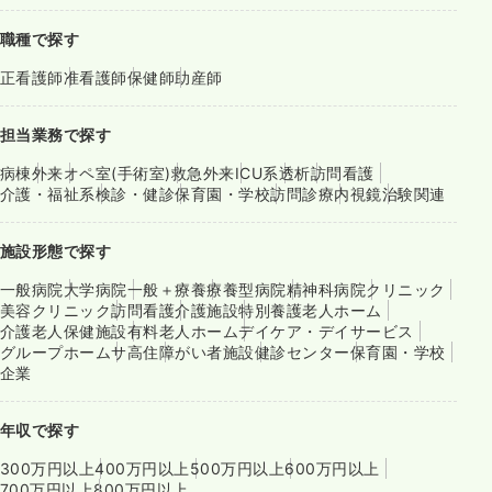
職種で探す
正看護師
准看護師
保健師
助産師
担当業務で探す
病棟
外来
オペ室(手術室)
救急外来
ICU系
透析
訪問看護
介護・福祉系
検診・健診
保育園・学校
訪問診療
内視鏡
治験関連
施設形態で探す
一般病院
大学病院
一般＋療養
療養型病院
精神科病院
クリニック
美容クリニック
訪問看護
介護施設
特別養護老人ホーム
介護老人保健施設
有料老人ホーム
デイケア・デイサービス
グループホーム
サ高住
障がい者施設
健診センター
保育園・学校
企業
年収で探す
300万円以上
400万円以上
500万円以上
600万円以上
700万円以上
800万円以上