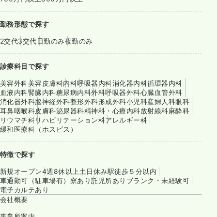
勤務形態で探す
2交代
3交代
日勤のみ
夜勤のみ
診療科目で探す
美容外科
美容皮膚科
内科
呼吸器内科
消化器内科
循環器内科
血液内科
腎臓内科
糖尿病内科
外科
呼吸器外科
心臓血管外科
消化器外科
脳神経外科
整形外科
形成外科
小児科
産婦人科
眼科
耳鼻咽喉科
皮膚科
泌尿器科
精神科・心療内科
放射線科
麻酔科
リウマチ科
リハビリテーション科
アレルギー科
緩和医療科（ホスピス）
特徴で探す
新規オープン
4週8休以上
土日休み
駅徒歩５分以内
車通勤可（駐車場有）
寮あり
託児所あり
ブランク・未経験可
電子カルテあり
会社概要
事業所案内