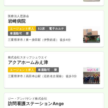
医療法人思源会
岩崎病院
エージェント求人
52床
電子カルテ
車通勤可
寮
三重県津市
/ 東一身田駅（伊勢鉄道） 徒歩4分
株式会社スタッフシュウエイ
アクアホームみえ津
エージェント求人
車通勤可
寮
三重県津市
/ 高田本山駅（近鉄名古屋線） 徒歩3分
ジー・アンパサンド株式会社
訪問看護ステーションAnge