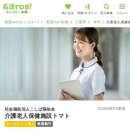
気になる
登録/ログイン
求人検索
メニュー
看護roo![カンゴルー]
看護roo! 転職
三重県
津市
介護老人保健
2026/08/05更新
社会福祉法人こしば福祉会
介護老人保健施設トマト
エージェント求人
車通勤可