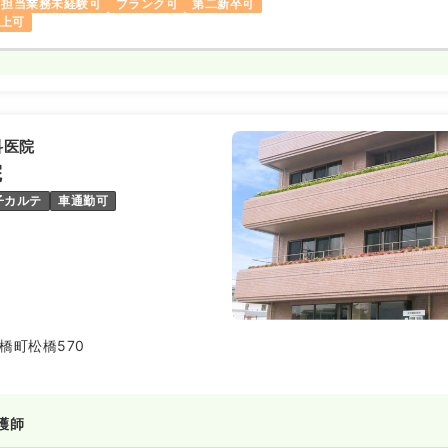
担当業務未経験可
ブランク可
第二新卒可
以上可
科医院
院
子カルテ
車通勤可
橋町松橋570
護師