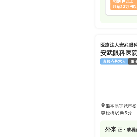
4週8休以上
月給23万円
医療法人安武眼
安武眼科医
直接応募求人
電
熊本県宇城市松
松橋駅
5分
外来
正・准看