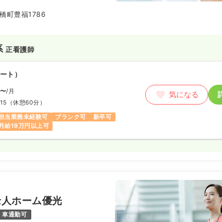
市の中枢機関となっております。
橋町豊福1786
系
正看護師
ート）
〜
/月
気になる
15
（休憩60分）
担当業務未経験可
ブランク可
新卒可
月給19万円以上可
老人ホーム優光
車通勤可