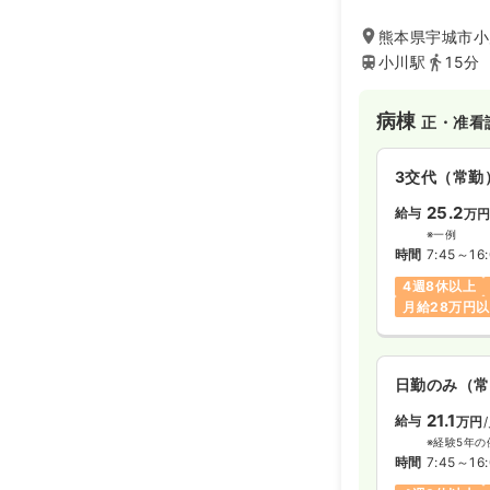
熊本県宇城市小
小川駅
15分
病棟
正・准看
3交代（常勤
25.2
給与
万
※一例
時間
7:45～16
4週8休以上
月給28万円
日勤のみ（常
21.1
給与
万円
※経験5年の
時間
7:45～16