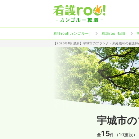
看護roo![カンゴルー]
看護roo! 転職
【2026年8月最新】宇城市のブランク・未経験可の看護師
宇城市の
15
全
件（10施設）