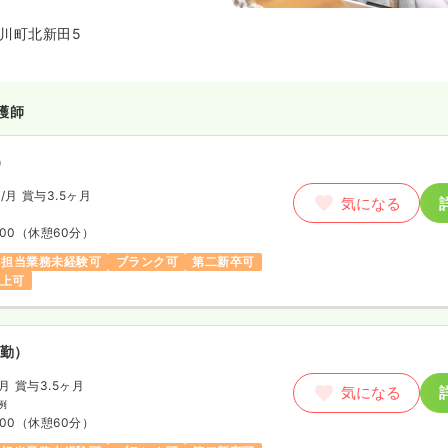
川町北新田5
護師
）
円
/月
賞与3.5ヶ月
気になる
:00
（休憩60分）
担当業務未経験可
ブランク可
第二新卒可
以上可
勤）
/月
賞与3.5ヶ月
気になる
例
:00
（休憩60分）