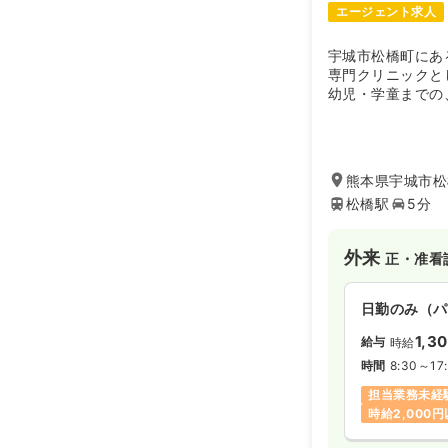
エージェント求人
宇城市松橋町にあ
専門クリニックと
幼児・学童までの
行います。地域の
思春期の子どもた
むお母さんたちを
熊本県宇城市松橋
松橋駅
5分
外来
正・准看
日勤のみ（パ
1,3
給与
時給
時間
8:30～17
担当業務未経
時給2,000