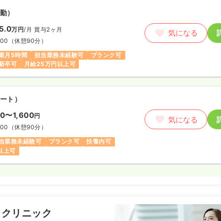
勤）
5.0
万円
/月
賞与2ヶ月
気になる
:00
（休憩90分）
業月5時間
担当業務未経験可
ブランク可
新卒可
月給25万円以上可
ート）
00〜1,600
円
気になる
:00
（休憩90分）
当業務未経験可
ブランク可
扶養内可
円以上可
もクリニック