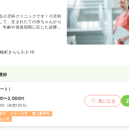
る小児科クリニックです！小児科
して、生まれたての赤ちゃんから
、年齢や発達段階に応じた診療を
かかりつけ医として、新生児から
ちの体と心のケアや、子育てに悩
サポートしています。
町きらら3-2-19
護師
ート）
00〜2,000
円
気になる
:00
（休憩120分）
験可
ブランク可
第二新卒可
円以上可