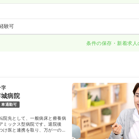
経験可
条件の保存・新着求人
十字
宇城病院
車通勤可
転院先として、一般病床と療養病
アミックス型病院です。退院後
つけ医と連携を取り、万が一のバ
の役割も担っています。