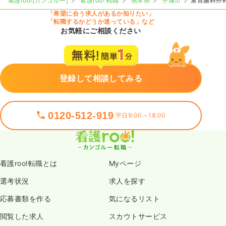
看護roo![カンゴルー]
看護roo! 転職
熊本県
宇城市
泉胃腸科外
「希望に合う求人があるか知りたい」
「転職するかどうか迷っている」など
お気軽にご相談ください
登録して相談してみる
0120-512-919
平日9:00～18:00
看護roo!転職とは
Myページ
選考状況
求人を探す
応募書類を作る
気になるリスト
閲覧した求人
スカウトサービス