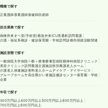
職種で探す
正看護師
准看護師
保健師
助産師
担当業務で探す
病棟
外来
オペ室(手術室)
救急外来
ICU系
透析
訪問看護
介護・福祉系
検診・健診
保育園・学校
訪問診療
内視鏡
治験関連
施設形態で探す
一般病院
大学病院
一般＋療養
療養型病院
精神科病院
クリニック
美容クリニック
訪問看護
介護施設
特別養護老人ホーム
介護老人保健施設
有料老人ホーム
デイケア・デイサービス
グループホーム
サ高住
障がい者施設
健診センター
保育園・学校
企業
年収で探す
300万円以上
400万円以上
500万円以上
600万円以上
700万円以上
800万円以上