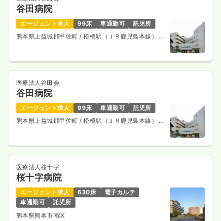
谷田病院
エージェント求人
99床
車通勤可
託児所
熊本県上益城郡甲佐町
/ 松橋駅（ＪＲ鹿児島本線） 車
25分
医療法人谷田会
谷田病院
エージェント求人
99床
車通勤可
託児所
熊本県上益城郡甲佐町
/ 松橋駅（ＪＲ鹿児島本線） 車
25分
医療法人桜十字
桜十字病院
エージェント求人
630床
電子カルテ
車通勤可
託児所
熊本県熊本市南区