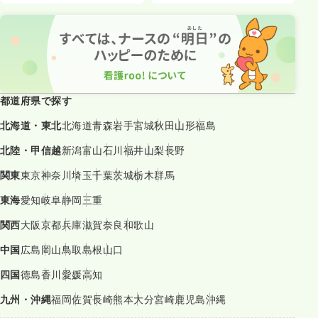
都道府県で探す
北海道・東北
北海道
青森
岩手
宮城
秋田
山形
福島
北陸・甲信越
新潟
富山
石川
福井
山梨
長野
関東
東京
神奈川
埼玉
千葉
茨城
栃木
群馬
東海
愛知
岐阜
静岡
三重
関西
大阪
京都
兵庫
滋賀
奈良
和歌山
中国
広島
岡山
鳥取
島根
山口
四国
徳島
香川
愛媛
高知
九州・沖縄
福岡
佐賀
長崎
熊本
大分
宮崎
鹿児島
沖縄