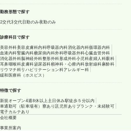
勤務形態で探す
2交代
3交代
日勤のみ
夜勤のみ
診療科目で探す
美容外科
美容皮膚科
内科
呼吸器内科
消化器内科
循環器内科
血液内科
腎臓内科
糖尿病内科
外科
呼吸器外科
心臓血管外科
消化器外科
脳神経外科
整形外科
形成外科
小児科
産婦人科
眼科
耳鼻咽喉科
皮膚科
泌尿器科
精神科・心療内科
放射線科
麻酔科
リウマチ科
リハビリテーション科
アレルギー科
緩和医療科（ホスピス）
特徴で探す
新規オープン
4週8休以上
土日休み
駅徒歩５分以内
車通勤可（駐車場有）
寮あり
託児所あり
ブランク・未経験可
電子カルテあり
会社概要
事業所案内