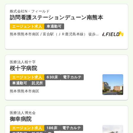
株式会社N・フィールド
訪問看護ステーションデューン南熊本
エージェント求人
車通勤可
熊本県熊本市南区
/ 富合駅（ＪＲ鹿児島本線） 徒歩
10分
医療法人桜十字
桜十字病院
エージェント求人
630床
電子カルテ
車通勤可
託児所
熊本県熊本市南区
医療法人博光会
御幸病院
エージェント求人
186床
電子カルテ