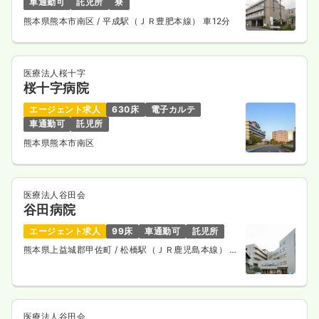
車通勤可
託児所
寮
熊本県熊本市南区
/ 平成駅（ＪＲ豊肥本線） 車12分
医療法人桜十字
桜十字病院
エージェント求人
630床
電子カルテ
車通勤可
託児所
熊本県熊本市南区
医療法人谷田会
谷田病院
エージェント求人
99床
車通勤可
託児所
熊本県上益城郡甲佐町
/ 松橋駅（ＪＲ鹿児島本線） 車
25分
医療法人谷田会