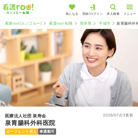
気になる
登録/ログイン
求人検索
メニュー
看護roo![カンゴルー]
看護roo! 転職
熊本県
宇城市
泉胃腸科外
2026/07/03更新
医療法人社団 泉寿会
泉胃腸科外科医院
エージェント求人
車通勤可