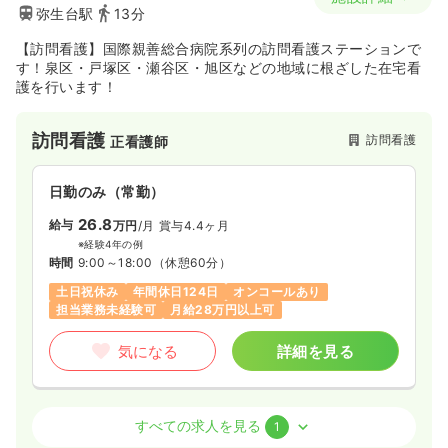
弥生台駅
13分
【訪問看護】国際親善総合病院系列の訪問看護ステーションで
す！泉区・戸塚区・瀬谷区・旭区などの地域に根ざした在宅看
護を行います！
訪問看護
訪問看護
正看護師
日勤のみ（常勤）
26.8
給与
万円
/月
賞与4.4ヶ月
※経験4年の例
時間
9:00～18:00
（休憩60分）
土日祝休み
年間休日124日
オンコールあり
担当業務未経験可
月給28万円以上可
気になる
詳細を見る
訪問看護
訪問看護
正看護師 / 管理職
すべての求人を見る
1