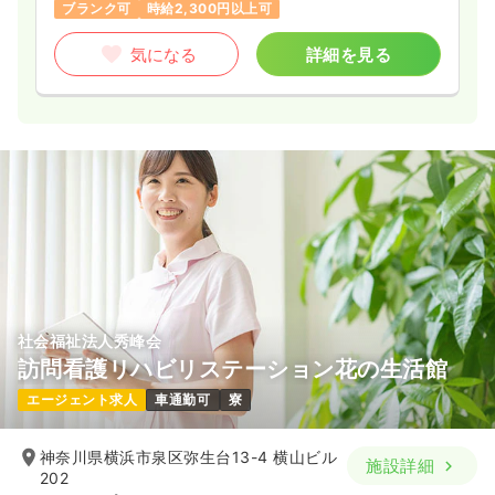
ブランク可
時給2,300円以上可
気になる
詳細を見る
社会福祉法人秀峰会
訪問看護リハビリステーション花の生活館
エージェント求人
車通勤可
寮
神奈川県横浜市泉区弥生台13-4 横山ビル
施設詳細
202