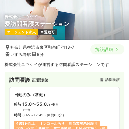
株式会社ユウケイ
愛訪問看護ステーション
エージェント求人
車通勤可
神奈川県横浜市泉区和泉町7413-7
施設詳細
いずみ野駅
8分
株式会社ユウケイが運営する訪問看護ステーションです
訪問看護
訪問看護
正看護師
日勤のみ（常勤）
15.0〜55.0
給与
万円
/月
※一例
時間
8:45～17:45
（休憩60分）
4週8休以上
オンコールあり
担当業務未経験可
ブランク可
新卒可
第二新卒可
月給40万円以上可