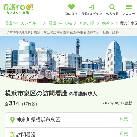
気になる
登録/ログイン
求人検索
メニュー
看護roo![カンゴルー]
看護roo! 転職
神奈川県
横浜市
横浜市泉
【2026年8月最新】横浜市泉区の訪問看護の看護師/准看護師求人・転職・給料
横浜市泉区の訪問看護
の看護師求人
31
2026/08/07
更新
全
件（17施設）
変更
神奈川県横浜市泉区
変更
訪問看護