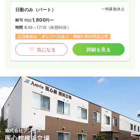
一時募集休止
日勤のみ（パート）
1,800
給与
時給
円〜
時間
8:45～17:15
（休憩60分）
土日祝休み
オンコールあり
時給1,800円以上可
気になる
詳細を見る
株式会社アンビス
医心館横浜立場