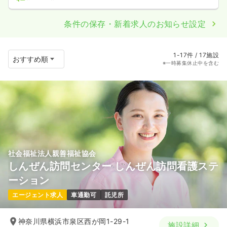
条件の保存・新着求人のお知らせ設定
1-17件 / 17施設
※一時募集休止中を含む
社会福祉法人親善福祉協会
しんぜん訪問センター しんぜん訪問看護ステ
ーション
エージェント求人
車通勤可
託児所
神奈川県横浜市泉区西が岡1-29-1
施設詳細