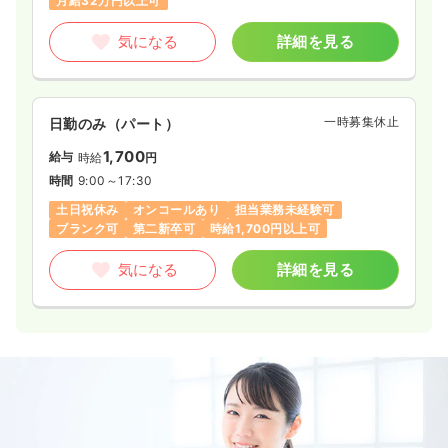
月給32万円以上可
気になる
詳細を見る
一時募集休止
日勤のみ（パート）
1,700
給与
時給
円
時間
9:00～17:30
土日祝休み
オンコールあり
担当業務未経験可
ブランク可
第二新卒可
時給1,700円以上可
気になる
詳細を見る