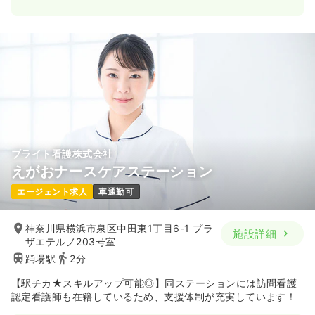
一時募集休止
日勤のみ（常勤）
620
給与
万円
/年
※経験15年の例
時間
9:00～18:00
（休憩60分）
土日祝休み
年間休日124日
オンコールあり
担当業務未経験可
年収600万円以上可
気になる
詳細を見る
ブライト看護株式会社
えがおナースケアステーション
エージェント求人
車通勤可
神奈川県横浜市泉区中田東1丁目6-1 プラ
施設詳細
ザエテルノ203号室
踊場駅
2分
【駅チカ★スキルアップ可能◎】同ステーションには訪問看護
認定看護師も在籍しているため、支援体制が充実しています！