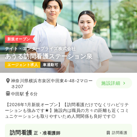
新規オープン
テイト・エンタープライズ株式会社
あうる訪問看護ステーション泉
エージェント求人
車通勤可
神奈川県横浜市泉区中田東4-48-2マロー
施設詳細
ネ207
中田駅
6分
【2026年1月新規オープン】【訪問看護だけでなくリハビリテ
ーションも強みです★】施設内は職員の方々の距離も近くコミ
ュニケーションも取りやすいため人間関係も良好です◎
訪問看護
訪問看護
正・准看護師