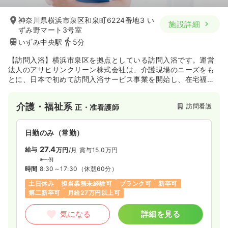
神奈川県横浜市泉区和泉町6224番地3 い
施設詳細
ずみ野マート3号室
いずみ中央駅
5分
【訪問入浴】横浜市泉区を拠点としている訪問入浴です。運営
法人のアサヒサンクリーン株式会社は、介護現場のニーズをも
とに、日本で初めて訪問入浴サービス事業を開始し、在宅福祉
分野をサポートする稀有な存在として、多くのお客様に快適な
ひとときを提供してきました。訪問入浴だけでなく、地域包括
介護・福祉系
訪問看護
正・准看護師
支援センターやデイサービス、介護付有料老人ホーム等、多く
の介護サービスを全国で展開しています。
日勤のみ（常勤）
27.4
給与
万円
/月
賞与15.0万円
※一例
時間
8:30～17:30
（休憩60分）
土日休み
担当業務未経験可
ブランク可
新卒可
第二新卒可
月給27万円以上可
気になる
詳細を見る