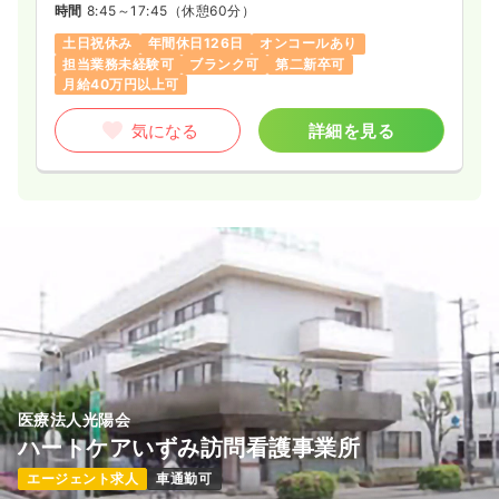
時間
8:45～17:45
（休憩60分）
土日祝休み
年間休日126日
オンコールあり
担当業務未経験可
ブランク可
第二新卒可
月給40万円以上可
気になる
詳細を見る
医療法人光陽会
ハートケアいずみ訪問看護事業所
エージェント求人
車通勤可