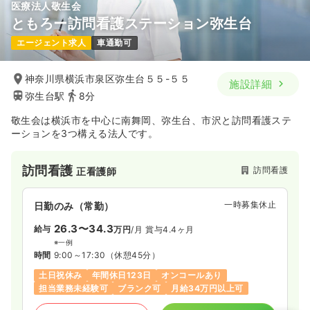
医療法人敬生会
ともろー訪問看護ステーション弥生台
エージェント求人
車通勤可
神奈川県横浜市泉区弥生台５５-５５
施設詳細
弥生台駅
8分
敬生会は横浜市を中心に南舞岡、弥生台、市沢と訪問看護ステ
ーションを3つ構える法人です。
訪問看護
訪問看護
正看護師
一時募集休止
日勤のみ（常勤）
26.3〜34.3
給与
万円
/月
賞与4.4ヶ月
※一例
時間
9:00～17:30
（休憩45分）
土日祝休み
年間休日123日
オンコールあり
担当業務未経験可
ブランク可
月給34万円以上可