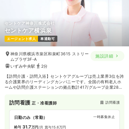
セントケア神奈川株式会社
セントケア横浜泉
エージェント求人
車通勤可
神奈川県横浜市泉区和泉町3615 ストリー
施設詳細
ムプラザ3F-A
いずみ中央駅
2分
【訪問介護・訪問入浴】セントケアグループは売上業界3位を誇
る介護業界のリーディングカンパニーです。全国の有料老人ホ
ームや訪問介護ステーションの拠点数計417/グループ企業28社
という規模で、多くの利用者の介護・福祉を支えています。
訪問看護
訪問看護
正・准看護師
一時募集休止
日勤のみ（常勤）
31.7
給与
万円
/月
賞与15.6万円