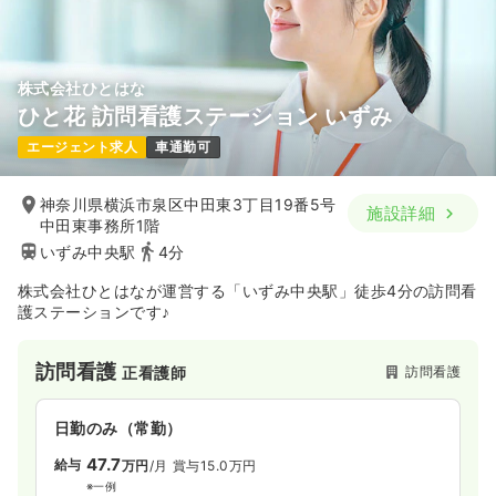
株式会社ひとはな
ひと花 訪問看護ステーション いずみ
エージェント求人
車通勤可
神奈川県横浜市泉区中田東3丁目19番5号
施設詳細
中田東事務所1階
いずみ中央駅
4分
株式会社ひとはなが運営する「いずみ中央駅」徒歩4分の訪問看
護ステーションです♪
訪問看護
訪問看護
正看護師
日勤のみ（常勤）
47.7
給与
万円
/月
賞与15.0万円
※一例