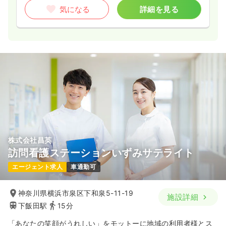
気になる
詳細を見る
株式会社昌英
訪問看護ステーションいずみサテライト
エージェント求人
車通勤可
神奈川県横浜市泉区下和泉5-11-19
施設詳細
下飯田駅
15分
「あなたの笑顔がうれしい」をモットーに地域の利用者様とス