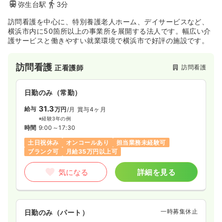
弥生台駅
3分
訪問看護を中心に、特別養護老人ホーム、デイサービスなど、
横浜市内に50箇所以上の事業所を展開する法人です。幅広い介
護サービスと働きやすい就業環境で横浜市で好評の施設です。
訪問看護
訪問看護
正看護師
日勤のみ（常勤）
31.3
給与
万円
/月
賞与4ヶ月
※経験3年の例
時間
9:00～17:30
土日祝休み
オンコールあり
担当業務未経験可
ブランク可
月給35万円以上可
気になる
詳細を見る
一時募集休止
日勤のみ（パート）