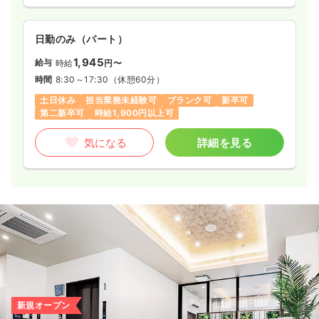
日勤のみ（パート）
1,945
給与
時給
円〜
時間
8:30～17:30
（休憩60分）
土日休み
担当業務未経験可
ブランク可
新卒可
第二新卒可
時給1,900円以上可
気になる
詳細を見る
新規オープン