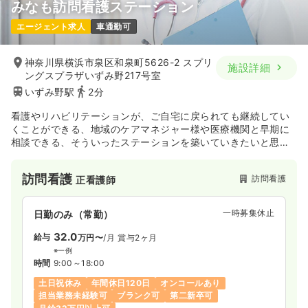
みなも訪問看護ステーション
エージェント求人
車通勤可
神奈川県横浜市泉区和泉町5626-2 スプリ
施設詳細
ングスプラザいずみ野217号室
いずみ野駅
2分
看護やリハビリテーションが、ご自宅に戻られても継続してい
くことができる、地域のケアマネジャー様や医療機関と早期に
相談できる、そういったステーションを築いていきたいと思っ
ています。
訪問看護
訪問看護
正看護師
一時募集休止
日勤のみ（常勤）
32.0
給与
万円〜
/月
賞与2ヶ月
※一例
時間
9:00～18:00
土日祝休み
年間休日120日
オンコールあり
担当業務未経験可
ブランク可
第二新卒可