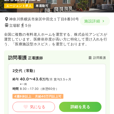
エージェント求人
車通勤可
神奈川県横浜市泉区中田北１丁目8番30号
施設詳細
立場駅
5分
全国に複数の有料老人ホームを運営する、株式会社アンビスが
運営しています。医療依存度が高い方に特化して受け入れを行
う、「医療施設型ホスピス」を運営しております。
訪問看護
訪問看護
正看護師
2交代（常勤）
40.0〜43.6
給与
万円
/月
賞与3.5ヶ月
※一例
時間
8:30～17:30
（休憩60分）
4週8休以上
月給40万円以上可
気になる
詳細を見る