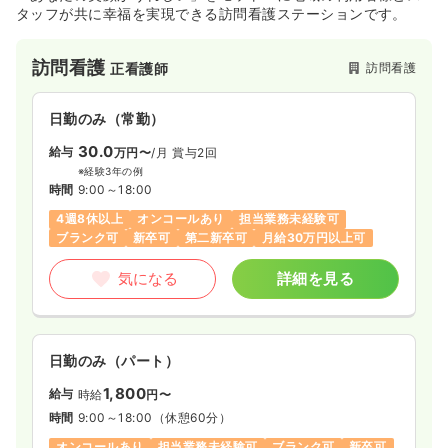
タッフが共に幸福を実現できる訪問看護ステーションです。
訪問看護
訪問看護
正看護師
日勤のみ（常勤）
30.0
給与
万円〜
/月
賞与2回
※経験3年の例
時間
9:00～18:00
4週8休以上
オンコールあり
担当業務未経験可
ブランク可
新卒可
第二新卒可
月給30万円以上可
気になる
詳細を見る
日勤のみ（パート）
1,800
給与
時給
円〜
時間
9:00～18:00
（休憩60分）
オンコールあり
担当業務未経験可
ブランク可
新卒可