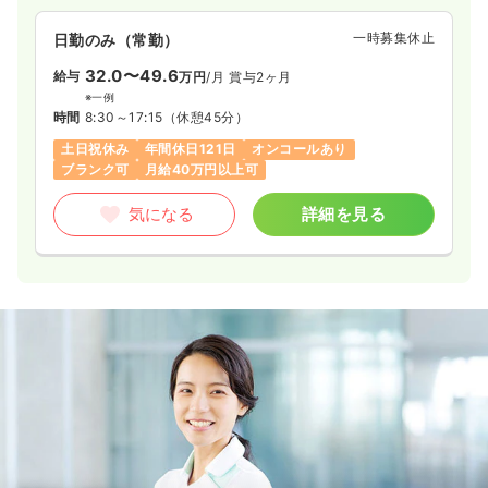
一時募集休止
日勤のみ（常勤）
32.0〜49.6
給与
万円
/月
賞与2ヶ月
※一例
時間
8:30～17:15
（休憩45分）
土日祝休み
年間休日121日
オンコールあり
ブランク可
月給40万円以上可
気になる
詳細を見る