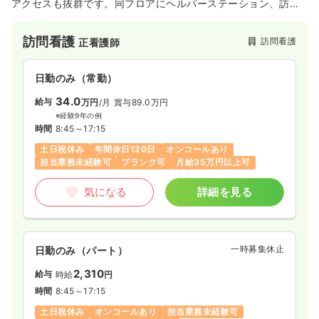
アクセスも抜群です。同フロアにヘルパーステーション、訪問
介護、福祉用具センターがございます。
訪問看護
訪問看護
正看護師
日勤のみ（常勤）
34.0
給与
万円
/月
賞与89.0万円
※経験9年の例
時間
8:45～17:15
土日祝休み
年間休日120日
オンコールあり
担当業務未経験可
ブランク可
月給35万円以上可
気になる
詳細を見る
一時募集休止
日勤のみ（パート）
2,310
給与
時給
円
時間
8:45～17:15
土日祝休み
オンコールあり
担当業務未経験可