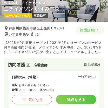
株式会社ニチイケアパレス
ニチイメゾン いずみ中央
エージェント求人
車通勤可
神奈川県横浜市泉区上飯田町990-1
施設詳細
いずみ中央駅
8分
【2025年9月新規オープン】2021年2月にオープンのサービス
付き高齢者向け住宅「メヴィアンいずみ中央」が、2025年9月
に「ニチイメゾンいずみ中央」としてリニューアルしました。
です。株式会社ニチイケアパレスは医療・介護・教育の3事業を
柱とする株式会社ニチイ学館（東証一部上場企業）の100%子会
訪問看護
訪問看護
正・准看護師
社です。充実した教育で、ご利用者の多様なニーズに対応でき
るサービスを実現しています。主に首都圏にて「介護付有料老
人ホーム ニチイホーム」と、「サービス付き高齢者向け住宅 ア
一時募集休止
日勤のみ（常勤）
イリスガーデン」を運営しています。
給与
お問い合わせください
時間
9:00～18:00
（休憩60分）
気になる
詳細を見る