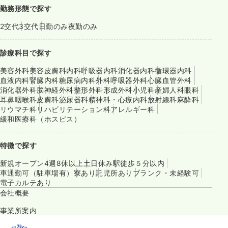
勤務形態で探す
2交代
3交代
日勤のみ
夜勤のみ
診療科目で探す
美容外科
美容皮膚科
内科
呼吸器内科
消化器内科
循環器内科
血液内科
腎臓内科
糖尿病内科
外科
呼吸器外科
心臓血管外科
消化器外科
脳神経外科
整形外科
形成外科
小児科
産婦人科
眼科
耳鼻咽喉科
皮膚科
泌尿器科
精神科・心療内科
放射線科
麻酔科
リウマチ科
リハビリテーション科
アレルギー科
緩和医療科（ホスピス）
特徴で探す
新規オープン
4週8休以上
土日休み
駅徒歩５分以内
車通勤可（駐車場有）
寮あり
託児所あり
ブランク・未経験可
電子カルテあり
会社概要
事業所案内