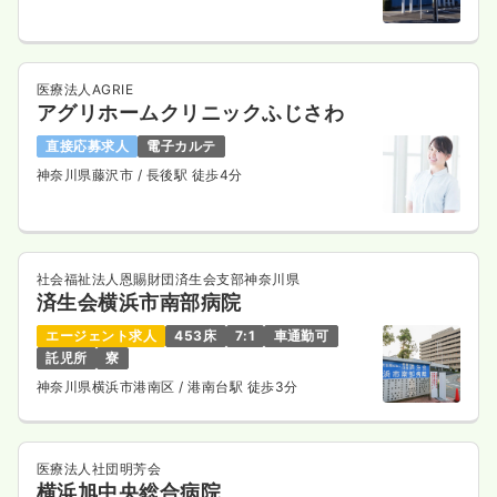
医療法人AGRIE
アグリホームクリニックふじさわ
直接応募求人
電子カルテ
神奈川県藤沢市
/ 長後駅 徒歩4分
社会福祉法人恩賜財団済生会支部神奈川県
済生会横浜市南部病院
エージェント求人
453床
7:1
車通勤可
託児所
寮
神奈川県横浜市港南区
/ 港南台駅 徒歩3分
医療法人社団明芳会
横浜旭中央総合病院