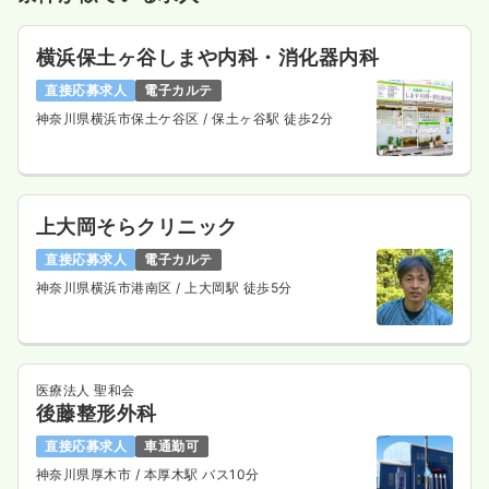
横浜保土ヶ谷しまや内科・消化器内科
直接応募求人
電子カルテ
神奈川県横浜市保土ケ谷区
/ 保土ヶ谷駅 徒歩2分
上大岡そらクリニック
直接応募求人
電子カルテ
神奈川県横浜市港南区
/ 上大岡駅 徒歩5分
医療法人 聖和会
後藤整形外科
直接応募求人
車通勤可
神奈川県厚木市
/ 本厚木駅 バス10分