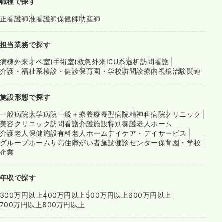
職種で探す
正看護師
准看護師
保健師
助産師
担当業務で探す
病棟
外来
オペ室(手術室)
救急外来
ICU系
透析
訪問看護
介護・福祉系
検診・健診
保育園・学校
訪問診療
内視鏡
治験関連
施設形態で探す
一般病院
大学病院
一般＋療養
療養型病院
精神科病院
クリニック
美容クリニック
訪問看護
介護施設
特別養護老人ホーム
介護老人保健施設
有料老人ホーム
デイケア・デイサービス
グループホーム
サ高住
障がい者施設
健診センター
保育園・学校
企業
年収で探す
300万円以上
400万円以上
500万円以上
600万円以上
700万円以上
800万円以上