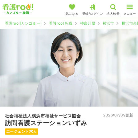
気になる
登録/ログイン
求人検索
メニュー
看護roo![カンゴルー]
看護roo! 転職
神奈川県
横浜市
横浜市泉
2026/07/09更新
社会福祉法人横浜市福祉サービス協会
訪問看護ステーションいずみ
エージェント求人