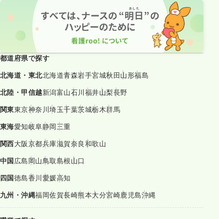
都道府県で探す
北海道・東北
北海道
青森
岩手
宮城
秋田
山形
福島
北陸・甲信越
新潟
富山
石川
福井
山梨
長野
関東
東京
神奈川
埼玉
千葉
茨城
栃木
群馬
東海
愛知
岐阜
静岡
三重
関西
大阪
京都
兵庫
滋賀
奈良
和歌山
中国
広島
岡山
鳥取
島根
山口
四国
徳島
香川
愛媛
高知
九州・沖縄
福岡
佐賀
長崎
熊本
大分
宮崎
鹿児島
沖縄