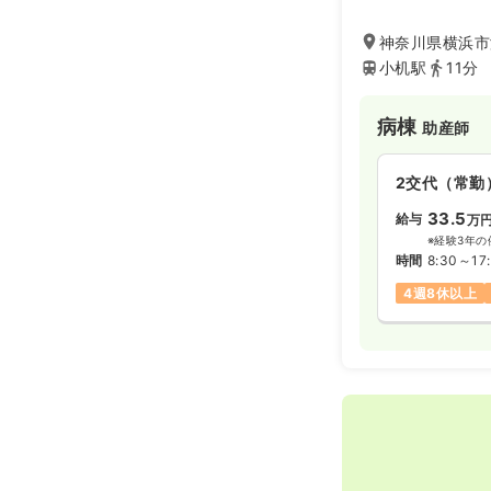
神奈川県横浜市
小机駅
11分
病棟
助産師
2交代（常勤
33.5
給与
万
※経験3年の
時間
8:30～17
4週8休以上