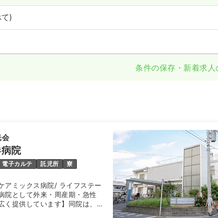
て)
条件の保存・新着求人
光会
港病院
電子カルテ
託児所
寮
ケアミックス病院/ ライフステー
病院として外来・周産期・急性
広く提供しています】同院は、急
で幅広い疾患に対応できるよう万