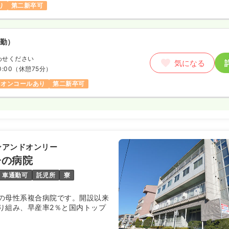
り
第二新卒可
勤）
わせください
気になる
0:00
（休憩75分）
オンコールあり
第二新卒可
ンアンドオンリー
子の病院
車通勤可
託児所
寮
の母性系複合病院です。開設以来
り組み、早産率2％と国内トップ