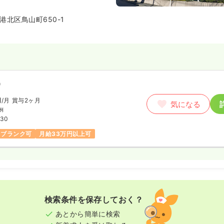
港北区鳥山町650-1
）
円
/月
賞与2ヶ月
気になる
例
:30
ブランク可
月給33万円以上可
検索条件を保存しておく？
あとから簡単に検索