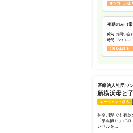
オンコールあ
夜勤のみ（常
給与
お問い合
時間
16:30～1
4週8休以上
医療法人社団ワ
新横浜母と
エージェント求人
神奈川県でも有数
「早産防止」に取
レベルを
誇っています。