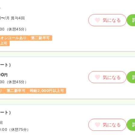
）
円〜
/月
賞与4回
気になる
:30
（休憩45分）
オンコールあり
第二新卒可
以上可
ート）
00
円
気になる
:30
（休憩45分）
り
第二新卒可
時給2,000円以上可
ート）
/回
気になる
0:00
（休憩75分）