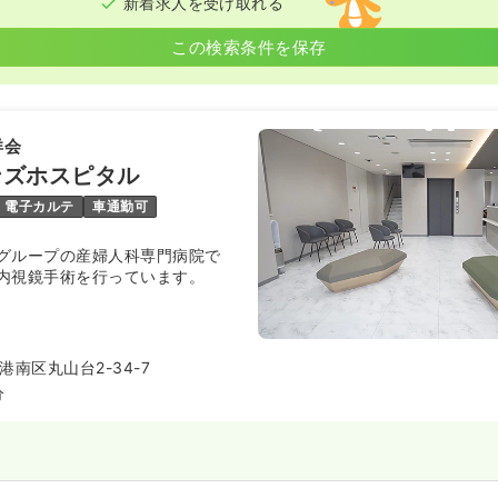
新着求人を受け取れる
この検索条件を保存
洋会
ンズホスピタル
電子カルテ
車通勤可
グループの産婦人科専門病院で
内視鏡手術を行っています。
南区丸山台2-34-7
分