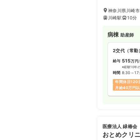
全の医療体制を整
ネットーワークも
神奈川県川崎市川
地域連携病院の指
川崎駅
10分
クス型病院です。
病棟
助産師
2交代（常勤
515
給与
万円
※経験10年
時間
8:30～17
年間休日120
月給40万円
医療法人 緑椿会
おとめクリ