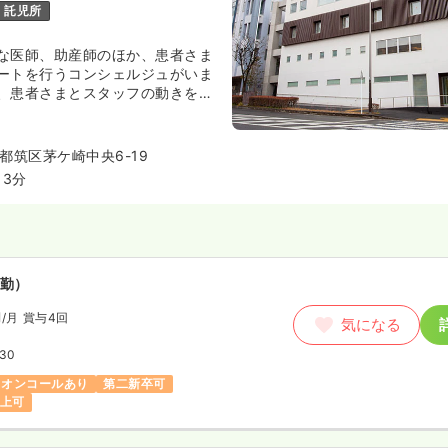
託児所
な医師、助産師のほか、患者さま
ートを行うコンシェルジュがいま
、患者さまとスタッフの動きを考
物、快適で心地よいインテリアな
れるものには特にこだわりをもっ
です★
都筑区茅ケ崎中央6-19
3分
勤）
円
/月
賞与4回
気になる
:30
オンコールあり
第二新卒可
以上可