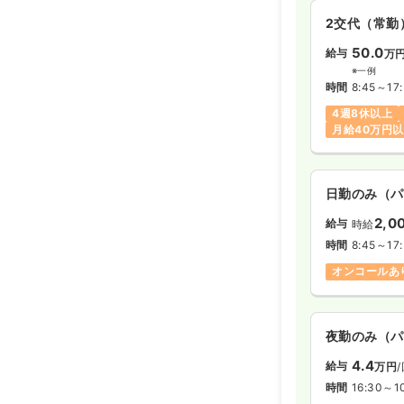
2交代（常勤
50.0
給与
万
※一例
時間
8:45～17
4週8休以上
月給40万円
日勤のみ（パ
2,0
給与
時給
時間
8:45～17
オンコールあ
夜勤のみ（パ
4.4
給与
万円
時間
16:30～1