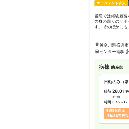
エージェント求人
当院では経験豊富
の身の回りのサポ
す。そのほかにも
えて設計された建
ど、患者さまがふ
ているクリニック
神奈川県横浜市
センター南駅
病棟
助産師
日勤のみ（常
28.0
給与
万
※一例
時間
8:45～17
4週8休以上
月給28万円