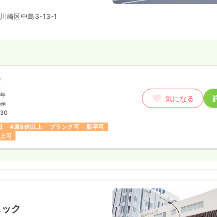
えています。地域の医療機関との
充実しており、東邦大学病院とは
崎区中島3-13-1
定を受けている2次救急ケアミッ
）
/年
気になる
の例
:30
日
4週8休以上
ブランク可
新卒可
以上可
ニック