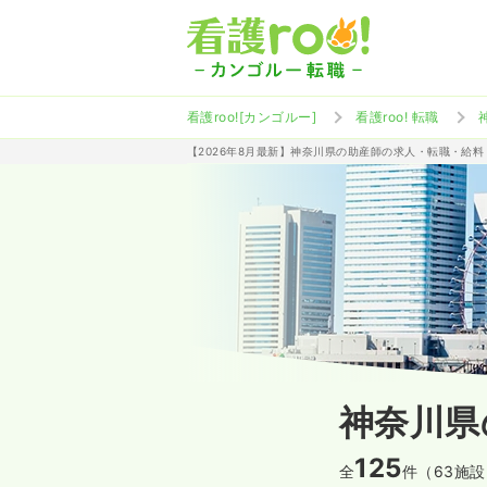
看護roo![カンゴルー]
看護roo! 転職
【2026年8月最新】神奈川県の助産師の求人・転職・給料
神奈川県
125
全
件（63施