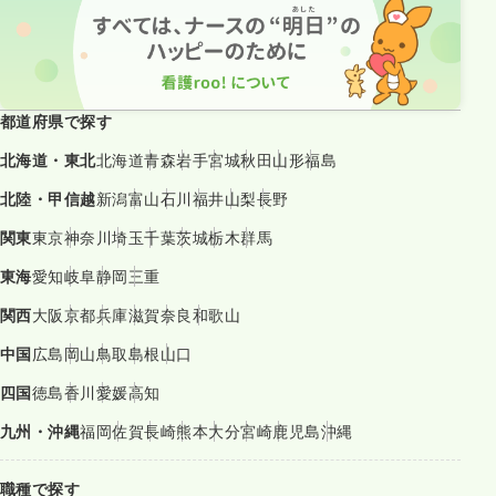
都道府県で探す
北海道・東北
北海道
青森
岩手
宮城
秋田
山形
福島
北陸・甲信越
新潟
富山
石川
福井
山梨
長野
関東
東京
神奈川
埼玉
千葉
茨城
栃木
群馬
東海
愛知
岐阜
静岡
三重
関西
大阪
京都
兵庫
滋賀
奈良
和歌山
中国
広島
岡山
鳥取
島根
山口
四国
徳島
香川
愛媛
高知
九州・沖縄
福岡
佐賀
長崎
熊本
大分
宮崎
鹿児島
沖縄
職種で探す