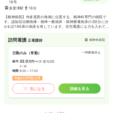
19号
多度津駅
18分
【精神病院】仲多度郡の海側に位置する、精神科専門の病院で
す。認知症治療病棟・精神一般病床・精神療養病床の3区分に分
かれ計186床の病床を有しています。在宅看護にも力を入れて
おり、入退院の連携が取りやすい体制を整えています。
訪問看護
精神科病院
正看護師
一時募集休止
日勤のみ（常勤）
22.0
給与
万円〜
/月
賞与2回
※一例
時間
8:20～17:20
月給22万円以上可
気になる
詳細を見る