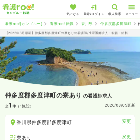
気になる
登録/ログイン
求人検索
メニュー
看護roo![カンゴルー]
看護roo! 転職
香川県
仲多度郡多度津町
【2026年8月最新】仲多度郡多度津町の寮ありの看護師/准看護師求人・転職・給料
仲多度郡多度津町の寮あり
の看護師求人
1
2026/08/05
更新
全
件（1施設）
変更
香川県仲多度郡多度津町
変更
寮あり