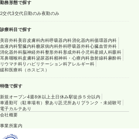
勤務形態で探す
2交代
3交代
日勤のみ
夜勤のみ
診療科目で探す
美容外科
美容皮膚科
内科
呼吸器内科
消化器内科
循環器内科
血液内科
腎臓内科
糖尿病内科
外科
呼吸器外科
心臓血管外科
消化器外科
脳神経外科
整形外科
形成外科
小児科
産婦人科
眼科
耳鼻咽喉科
皮膚科
泌尿器科
精神科・心療内科
放射線科
麻酔科
リウマチ科
リハビリテーション科
アレルギー科
緩和医療科（ホスピス）
特徴で探す
新規オープン
4週8休以上
土日休み
駅徒歩５分以内
車通勤可（駐車場有）
寮あり
託児所あり
ブランク・未経験可
電子カルテあり
会社概要
事業所案内