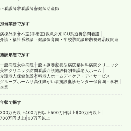
正看護師
准看護師
保健師
助産師
担当業務で探す
病棟
外来
オペ室(手術室)
救急外来
ICU系
透析
訪問看護
介護・福祉系
検診・健診
保育園・学校
訪問診療
内視鏡
治験関連
施設形態で探す
一般病院
大学病院
一般＋療養
療養型病院
精神科病院
クリニック
美容クリニック
訪問看護
介護施設
特別養護老人ホーム
介護老人保健施設
有料老人ホーム
デイケア・デイサービス
グループホーム
サ高住
障がい者施設
健診センター
保育園・学校
企業
年収で探す
300万円以上
400万円以上
500万円以上
600万円以上
700万円以上
800万円以上