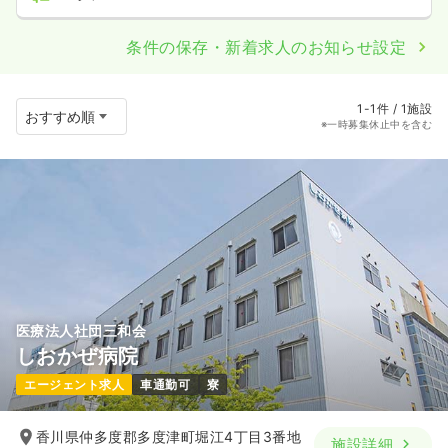
条件の保存・新着求人のお知らせ設定
1-1件 / 1施設
※一時募集休止中を含む
医療法人社団三和会
しおかぜ病院
エージェント求人
車通勤可
寮
香川県仲多度郡多度津町堀江4丁目3番地
施設詳細