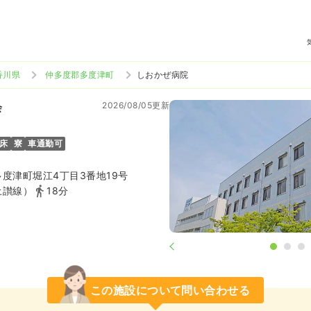
香川県
仲多度郡多度津町
しおかぜ病院
2026/08/05更新
会
6床
寮
車通勤可
度津町堀江4丁目3番地19号
土讃線）
18分
この施設について問い合わせる