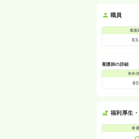
職員
看護
8
看護師の詳細
有休
8
福利厚生
車