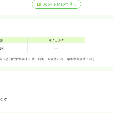
Google Mapで見る
備
床数
電子カルテ
6床
6床（認知症治療病棟60床、精神一般病床28床、精神療養病床98床）
いるか