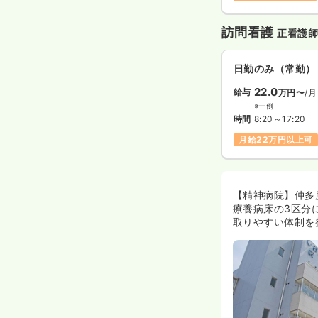
訪問看護
正看護
日勤のみ（常勤）
22.0
給与
万円〜
/月
※一例
時間
8:20～17:20
月給22万円以上可
【精神病院】仲多
療養病床の3区分
取りやすい体制を