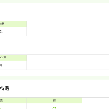
師数
3名
消化率
0%
・待遇
通勤
寮