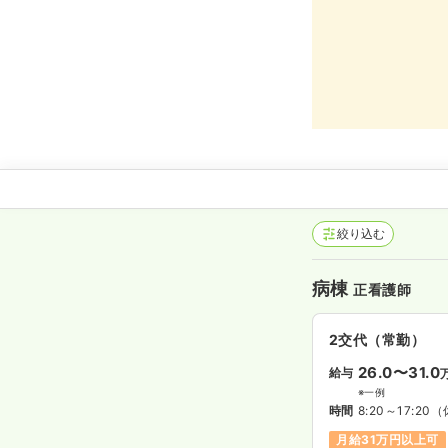
絞り込む
病棟
正看護師
2交代（常勤）
26.0〜31.0
給与
※一例
時間
8:20～17:20
（
月給31万円以上可