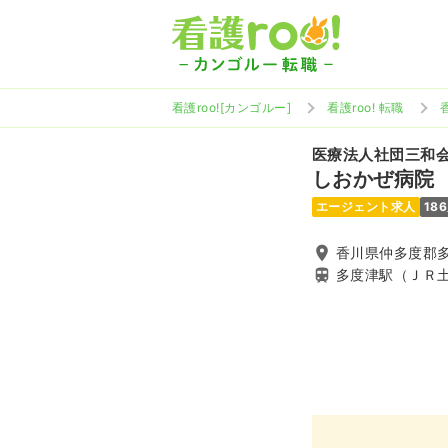
看護roo![カンゴルー]
看護roo! 転職
医療法人社団三和
しおかぜ病院
エージェント求人
18
香川県仲多度郡多
多度津駅（ＪＲ