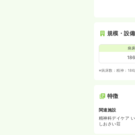
規模・設
病
18
※病床数：精神：18
特徴
関連施設
精神科デイケア 
しおさい荘