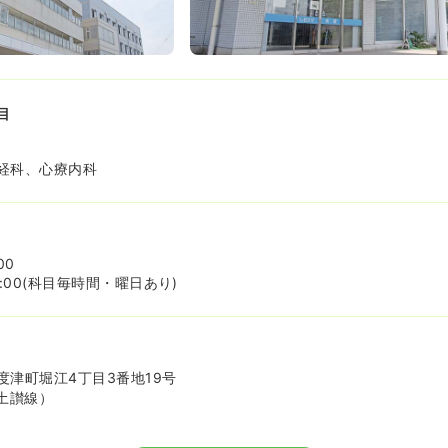
目
経科、心療内科
00
17:00(科目毎時間・曜日あり)
度津町堀江4丁目3番地19号
土讃線）