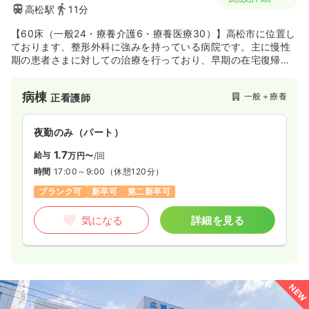
高松駅
11分
【60床（一般24・療養介護6・療養医療30）】高松市に位置し
ております、整形外科に強みを持っている病院です。主に慢性
期の患者さまに対しての治療を行っており、早期の在宅復帰に
力を入れています。患者さまとするイベント事も多く、患者さ
ま『関る』ということを大事にされております。
病棟
一般＋療養
正看護師
夜勤のみ（パート）
1.7
給与
万円〜
/回
時間
17:00～9:00
（休憩120分）
ブランク可
新卒可
第二新卒可
気になる
詳細を見る
NEW