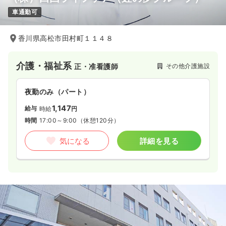
車通勤可
香川県高松市田村町１１４８
介護・福祉系
その他介護施設
正・准看護師
夜勤のみ（パート）
1,147
給与
時給
円
時間
17:00～9:00
（休憩120分）
気になる
詳細を見る