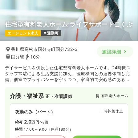
住宅型有料老人ホーム ライフサポートこくぶ
エージェント求人
車通勤可
香川県高松市国分寺町国分732-3
施設詳細
国分駅
10分
デイサービスを併設した住宅型有料老人ホームです。24時間ス
タッフ常駐による生活支援に加え、医療機関との連携体制も完
備。個室でプライバシーを守りつつ、家庭的で安心感のある暮
らしを提供します。
介護・福祉系
有料老人ホーム
正・准看護師
一時募集休止
夜勤のみ（パート）
2.0
給与
万円〜
/回
時間
17:00～9:00
（休憩180分）