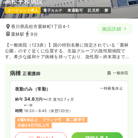
高松平和病院
エージェント求人
電子カルテ
車通勤可
託児所
寮
香川県高松市栗林町1丁目4-1
施設詳細
栗林駅
9分
【一般病院（123床）】国の特別名勝に指定されている「栗林
公園」のすぐ近くに位置する、生協グループの急性期病院で
す。希少な緩和ケア病棟を持っており、急性期～終末期までの
幅広い症状に対応しています。また、患者様の入退院時アンケ
ートでの満足度が毎年80％～90％をキープしており、丁寧なサ
病棟
一般病院
正看護師
ービス提供にも定評があります。
一時募集休止
夜勤のみ（常勤）
34.6
給与
万円〜
/月
賞与2.7ヶ月
※一例
時間
16:30～8:45
（休憩120分）
4週8休以上
ブランク可
第二新卒可
月給34万円以上可