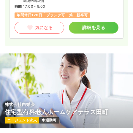
※経験20年の例
時間
17:00～9:00
年間休日120日
ブランク可
第二新卒可
気になる
詳細を見る
株式会社白栄会
住宅型有料老人ホームケアテラス田町
エージェント求人
車通勤可