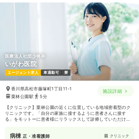
医療法人社団少将井
いがわ医院
エージェント求人
車通勤可
寮
香川県高松市藤塚町1丁目11-1
施設詳細
栗林公園駅
5分
【クリニック】栗林公園の近くに位置している地域密着型のク
リニックです。「自分の家族に接するように患者さんに接す
る」をモットーに患者様にリラックスして診療していただける
よう、日々笑顔を絶やさない事を心がけています。
病棟
クリニック
正・准看護師