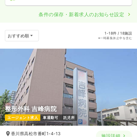
条件の保存・新着求人のお知らせ設定
1-18件 / 18施設
※一時募集休止中を含む
整形外科 吉峰病院
エージェント求人
車通勤可
託児所
香川県高松市番町1-4-13
施設詳細