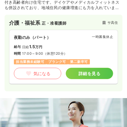
付き高齢者向け住宅です。デイケアやメディカルフィットネス
も併設されており、地域住民の健康増進にも力を入れていま
す。
介護・福祉系
サ高住
正・准看護師
一時募集休止
夜勤のみ（パート）
1.5
給与
日給
万円
時間
17:00～9:00
（休憩120分）
担当業務未経験可
ブランク可
第二新卒可
気になる
詳細を見る