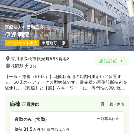
医療法人社団和広会
伊達病院
エージェント求人
車通勤可
寮
香川県高松市観光町588番地8
施設詳細
花園駅
3分
【一般・療養（50床）】花園駅近辺の0詰田川沿いに位置す
る、50床のケアミックス型病院です。最先端の画像診断技術を
駆使し、【乳腺】と【膝】をキーワードに、専門性の高い医療
を提供しています。特にマンモグラフィーによる乳腺検診に関
しては、NPO法人マンモグラフィ検診精度管理中央委員会から
病棟
一般＋療養
正看護師
も高い評価を受けています。
一時募集休止
夜勤のみ（常勤）
31.5
給与
万円
/月
賞与75.2万円