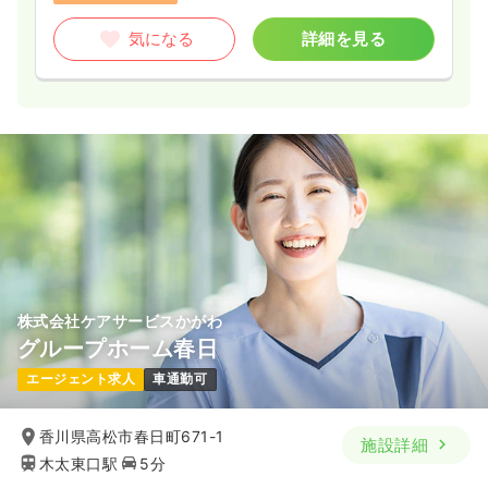
気になる
詳細を見る
株式会社ケアサービスかがわ
グループホーム春日
エージェント求人
車通勤可
香川県高松市春日町671-1
施設詳細
木太東口駅
5分