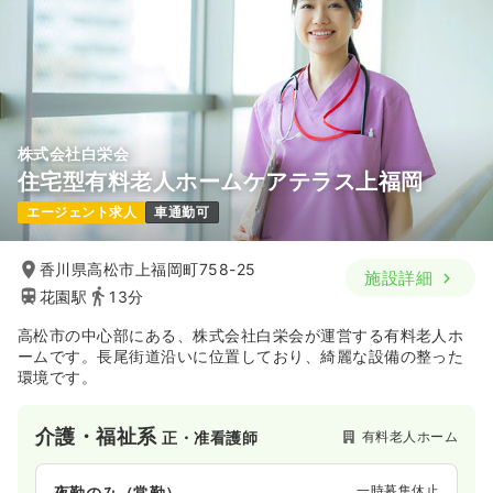
株式会社白栄会
住宅型有料老人ホームケアテラス上福岡
エージェント求人
車通勤可
香川県高松市上福岡町758-25
施設詳細
花園駅
13分
高松市の中心部にある、株式会社白栄会が運営する有料老人ホ
ームです。長尾街道沿いに位置しており、綺麗な設備の整った
環境です。
介護・福祉系
有料老人ホーム
正・准看護師
一時募集休止
夜勤のみ（常勤）