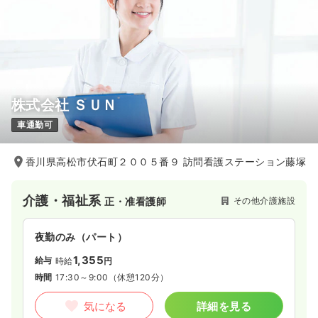
株式会社 ＳＵＮ
車通勤可
香川県高松市伏石町２００５番９ 訪問看護ステーション藤塚
介護・福祉系
その他介護施設
正・准看護師
夜勤のみ（パート）
1,355
給与
時給
円
時間
17:30～9:00
（休憩120分）
気になる
詳細を見る