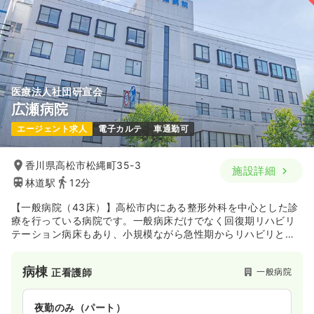
医療法人社団研宣会
広瀬病院
エージェント求人
電子カルテ
車通勤可
香川県高松市松縄町35-3
施設詳細
林道駅
12分
【一般病院（43床）】高松市内にある整形外科を中心とした診
療を行っている病院です。一般病床だけでなく回復期リハビリ
テーション病床もあり、小規模ながら急性期からリハビリと一
貫した医療を徹底しています。2014年には電子カルテも導入
し、より最新の設備を整えて医療の質の向上に努めています。
病棟
一般病院
正看護師
夜勤のみ（パート）