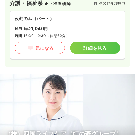
介護・福祉系
その他介護施設
正・准看護師
夜勤のみ（パート）
1,040
給与
時給
円
時間
16:30～9:30
（休憩60分）
気になる
詳細を見る
（株）四国ライフケア（虹の夢グループ）