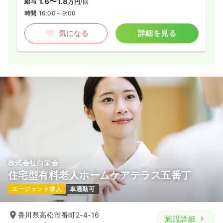
1.6〜1.8
給与
万円
/回
時間
16:00～9:00
気になる
詳細を見る
株式会社白栄会
住宅型有料老人ホームケアテラス五番丁
エージェント求人
車通勤可
香川県高松市番町2-4-16
施設詳細