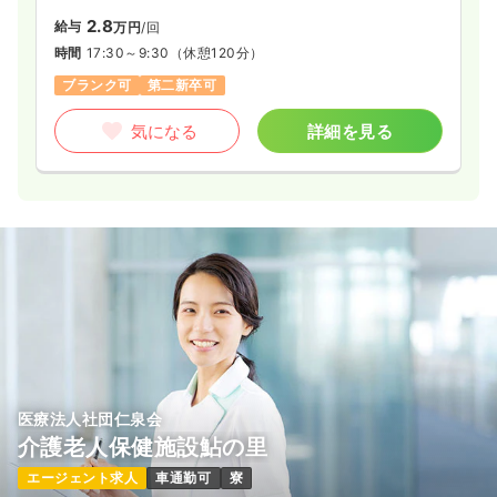
2.8
給与
万円
/回
時間
17:30～9:30
（休憩120分）
ブランク可
第二新卒可
気になる
詳細を見る
医療法人社団仁泉会
介護老人保健施設鮎の里
エージェント求人
車通勤可
寮