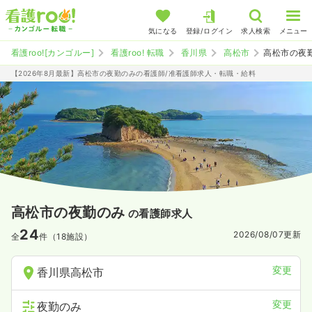
気になる
登録/ログイン
求人検索
メニュー
看護roo![カンゴルー]
看護roo! 転職
香川県
高松市
高松市の夜
【2026年8月最新】高松市の夜勤のみの看護師/准看護師求人・転職・給料
高松市の夜勤のみ
の看護師求人
24
2026/08/07
更新
全
件（18施設）
変更
香川県高松市
変更
夜勤のみ