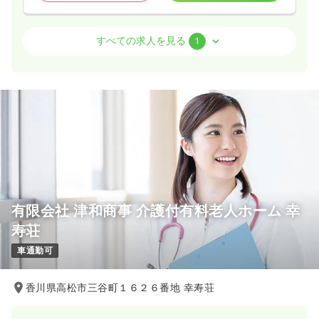
介護・福祉系
その他介護施設
保健師
すべての求人を見る
1
夜勤のみ（パート）
1,355
給与
時給
円
時間
17:30～9:00
（休憩120分）
気になる
詳細を見る
有限会社 津和商事 介護付有料老人ホーム 幸
寿荘
車通勤可
香川県高松市三谷町１６２６番地 幸寿荘