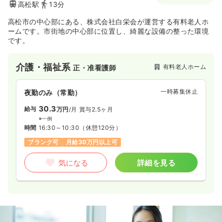
高松駅
13分
高松市の中心部にある、株式会社白栄会が運営する有料老人ホ
ームです。市街地の中心部に位置し、綺麗な設備の整った環境
です。
介護・福祉系
有料老人ホーム
正・准看護師
一時募集休止
夜勤のみ（常勤）
30.3
給与
万円
/月
賞与2.5ヶ月
※一例
時間
16:30～10:30
（休憩120分）
ブランク可
月給30万円以上可
気になる
詳細を見る