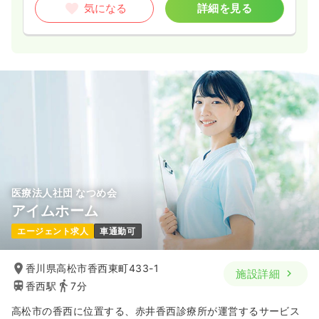
気になる
詳細を見る
医療法人社団 なつめ会
アイムホーム
エージェント求人
車通勤可
香川県高松市香西東町433-1
施設詳細
香西駅
7分
高松市の香西に位置する、赤井香西診療所が運営するサービス