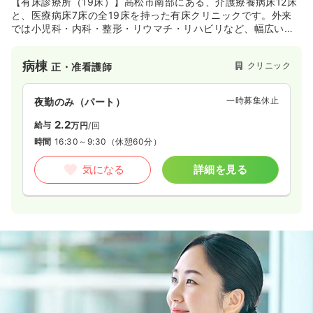
【有床診療所（19床）】高松市南部にある、介護療養病床12床
と、医療病床7床の全19床を持った有床クリニックです。外来
では小児科・内科・整形・リウマチ・リハビリなど、幅広い患
者さんに対しての診療を行っています。
病棟
クリニック
正・准看護師
一時募集休止
夜勤のみ（パート）
2.2
給与
万円
/回
時間
16:30～9:30
（休憩60分）
気になる
詳細を見る