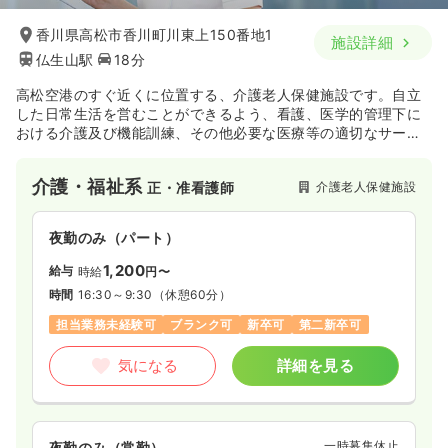
香川県高松市香川町川東上150番地1
施設詳細
仏生山駅
18分
高松空港のすぐ近くに位置する、介護老人保健施設です。自立
した日常生活を営むことができるよう、看護、医学的管理下に
おける介護及び機能訓練、その他必要な医療等の適切なサービ
スの提供を行っています。
介護・福祉系
介護老人保健施設
正・准看護師
夜勤のみ（パート）
1,200
給与
時給
円〜
時間
16:30～9:30
（休憩60分）
担当業務未経験可
ブランク可
新卒可
第二新卒可
気になる
詳細を見る
一時募集休止
夜勤のみ（常勤）