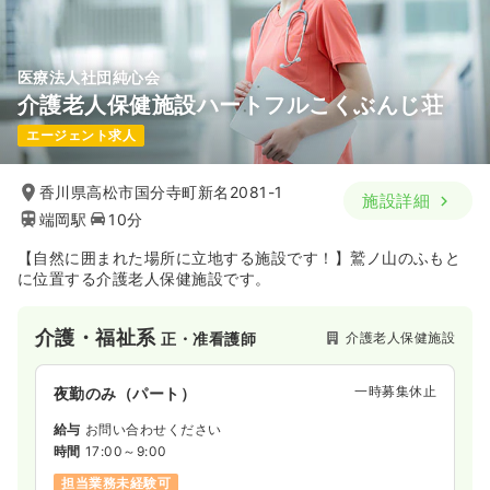
医療法人社団純心会
介護老人保健施設ハートフルこくぶんじ荘
エージェント求人
香川県高松市国分寺町新名2081-1
施設詳細
端岡駅
10分
【自然に囲まれた場所に立地する施設です！】鷲ノ山のふもと
に位置する介護老人保健施設です。
介護・福祉系
介護老人保健施設
正・准看護師
一時募集休止
夜勤のみ（パート）
給与
お問い合わせください
時間
17:00～9:00
担当業務未経験可