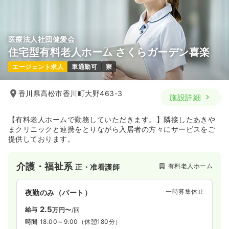
気になる
詳細を見る
医療法人社団健愛会
住宅型有料老人ホーム さくらガーデン喜楽
エージェント求人
車通勤可
寮
香川県高松市香川町大野463-3
施設詳細
【有料老人ホームで勤務していただきます。】隣接したあきや
まクリニックと連携をとりながら入居者の方々にサービスをご
提供しております。
介護・福祉系
有料老人ホーム
正・准看護師
一時募集休止
夜勤のみ（パート）
2.5
給与
万円〜
/回
時間
18:00～9:00
（休憩180分）