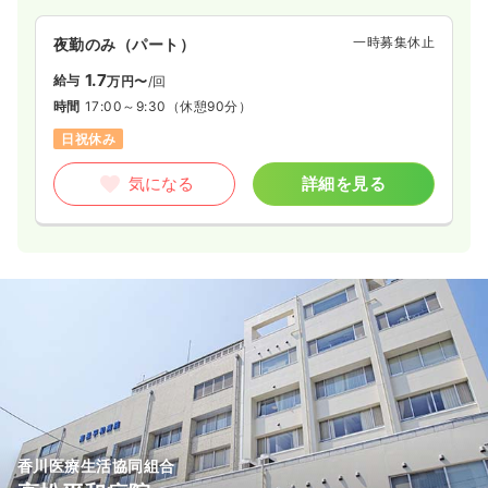
一時募集休止
夜勤のみ（パート）
1.7
給与
万円〜
/回
時間
17:00～9:30
（休憩90分）
日祝休み
気になる
詳細を見る
香川医療生活協同組合