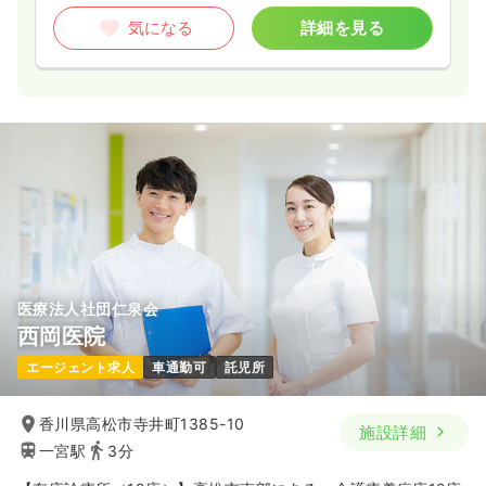
気になる
詳細を見る
医療法人社団仁泉会
西岡医院
エージェント求人
車通勤可
託児所
香川県高松市寺井町1385-10
施設詳細
一宮駅
3分