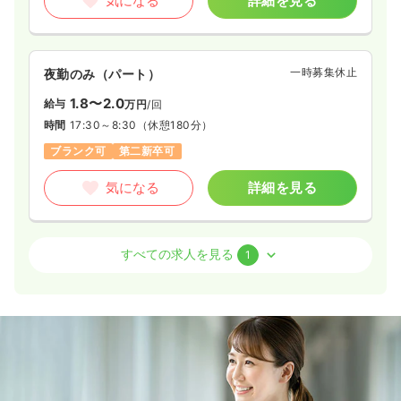
気になる
詳細を見る
一時募集休止
夜勤のみ（パート）
1.8〜2.0
給与
万円
/回
時間
17:30～8:30
（休憩180分）
ブランク可
第二新卒可
気になる
詳細を見る
外来
一般病院
正看護師
すべての求人を見る
1
一時募集休止
夜勤のみ（パート）
1.8〜2.0
給与
万円
/回
時間
17:30～8:30
（休憩180分）
日祝休み
ブランク可
第二新卒可