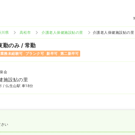
香川県
高松市
介護老人保健施設鮎の里
介護老人保健施設鮎の里
夜勤のみ / 常勤
当業務未経験可
ブランク可
新卒可
第二新卒可
泉会
健施設鮎の里
 / 仏生山駅 車18分
ださい