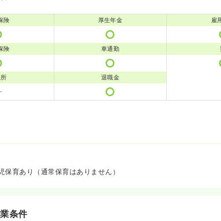
保険
厚生年金
雇
保険
車通勤
児所
退職金
児保育あり（通常保育はありません）
就業条件