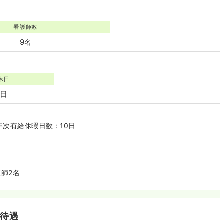
境
看護師数
9名
休日
0日
年次有給休暇日数：10日
護師2名
・待遇