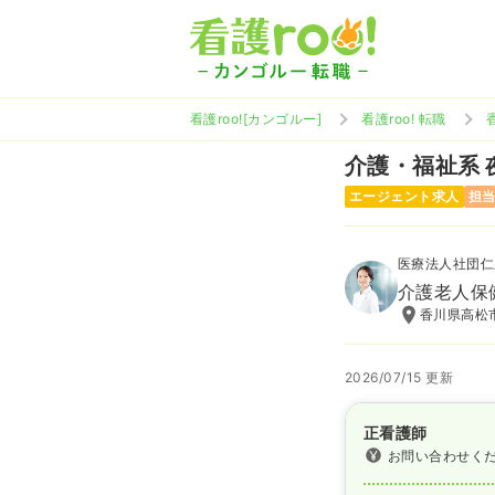
看護roo![カンゴルー]
看護roo! 転職
介護・福祉系
エージェント求人
担
医療法人社団仁
介護老人保
香川県高松市
2026/07/15 更新
正看護師
お問い合わせく