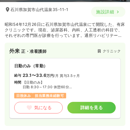
石川県加賀市山代温泉35-11-1
施設詳細
昭和54年12月26日に石川県加賀市山代温泉にて開院した、有床
クリニックです。現在、泌尿器科、内科、人工透析の科目で、
それぞれの専門医が診療を行っています。通所リハビリテーシ
ョン、通所介護をはじめとして、往診や訪問看護も行ってお
り、何でも気軽に相談できる町医者タイプの医院を目指してい
外来
クリニック
正・准看護師
ます。
日勤のみ（常勤）
23.1〜33.6
給与
万円
/月
賞与3.5ヶ月
時間
【日勤のみ】
日勤 8:30～17:30 休憩60分
日勤 9:00～18:00 休憩60分
日祝休み
担当業務未経験可
準夜勤 13:00～22:00 休憩60分
※9:00～18:00のみの勤務も可能です
気になる
詳細を見る