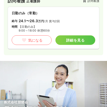
訪問看護
訪問看護
正看護師
日勤のみ（常勤）
24.1〜26.3
給与
万円
/月
賞与2回
時間
【日勤のみ】
9:00～18:00 休憩60分
気になる
詳細を見る
株式会社朋慈会