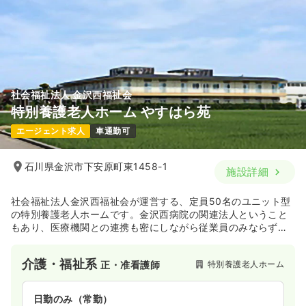
社会福祉法人 金沢西福祉会
特別養護老人ホーム やすはら苑
エージェント求人
車通勤可
石川県金沢市下安原町東1458-1
施設詳細
社会福祉法人金沢西福祉会が運営する、定員50名のユニット型
の特別養護老人ホームです。金沢西病院の関連法人ということ
もあり、医療機関との連携も密にしながら従業員のみならず入
居者様の安全も極力確保しながら運営しています。またデイサ
ービスも施設内で運営しております。
介護・福祉系
特別養護老人ホーム
正・准看護師
日勤のみ（常勤）