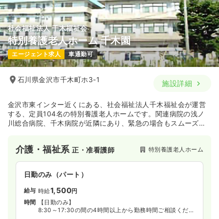
社会福祉法人 千木福祉会
特別養護老人ホーム 千木園
エージェント求人
車通勤可
石川県金沢市千木町ホ3-1
施設詳細
金沢市東インター近くにある、社会福祉法人千木福祉会が運営
する、定員104名の特別養護老人ホームです。関連病院の浅ノ
川総合病院、千木病院が近隣にあり、緊急の場合もスムーズな
対応ができます。
介護・福祉系
特別養護老人ホーム
正・准看護師
日勤のみ（パート）
1,500
給与
時給
円
時間
【日勤のみ】
8:30～17:30の間の4時間以上から勤務時間ご相談くださ
い