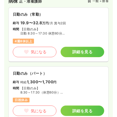
病棟
一般＋療養
正・准看護師
科・ペインクリニック、外科・消化器科・脳神経外科・眼科
と、各科専門医が診療にあたる体制で充実した医療を提供して
います。
日勤のみ（常勤）
19.9〜32.8
給与
万円
/月
賞与2回
時間
【日勤のみ】
日勤 8:30～17:30 休憩60分
4週8休以上
※病棟により頻度は少ないですが
早番 6:00～15:00
遅番 13:00～22:00
気になる
詳細を見る
のシフトもあります。
日勤のみ（パート）
1,300〜1,700
給与
時給
円
時間
【日勤のみ】
8:30～17:30（休憩60分）
9:00～18:00（休憩60分）
日祝休み
または、8:30～18:00の間で4時間以上
気になる
詳細を見る