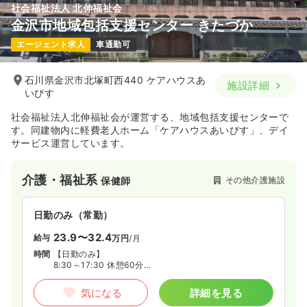
社会福祉法人 北伸福祉会
金沢市地域包括支援センター きたづか
エージェント求人
車通勤可
石川県金沢市北塚町西440 ケアハウスあ
施設詳細
いびす
社会福祉法人北伸福祉会が運営する、地域包括支援センターで
す。同建物内に軽費老人ホーム「ケアハウスあいびす」、デイ
サービス運営しています。
介護・福祉系
その他介護施設
保健師
日勤のみ（常勤）
23.9〜32.4
給与
万円
/月
時間
【日勤のみ】
8:30～17:30 休憩60分
※1ヶ月単位の変形労働時間制のため、勤務時間が変動す
る場合有り
気になる
詳細を見る