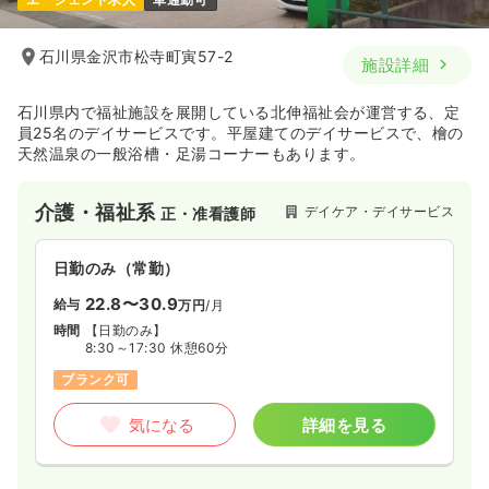
石川県金沢市松寺町寅57-2
施設詳細
石川県内で福祉施設を展開している北伸福祉会が運営する、定
員25名のデイサービスです。平屋建てのデイサービスで、檜の
天然温泉の一般浴槽・足湯コーナーもあります。
介護・福祉系
デイケア・デイサービス
正・准看護師
日勤のみ（常勤）
22.8〜30.9
給与
万円
/月
時間
【日勤のみ】
8:30～17:30 休憩60分
ブランク可
気になる
詳細を見る