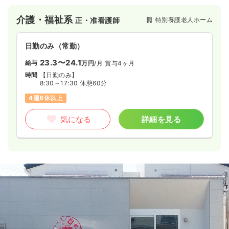
す。
介護・福祉系
特別養護老人ホーム
正・准看護師
日勤のみ（常勤）
23.3〜24.1
給与
万円
/月
賞与4ヶ月
時間
【日勤のみ】
8:30～17:30 休憩60分
4週8休以上
気になる
詳細を見る