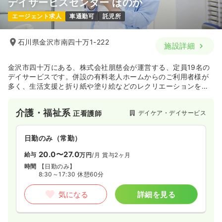
デイサービスセンター ほのか
エージェント求人
車通勤可
託児所
石川県金沢市南四十万1-222
施設詳細
金沢市四十万にある、株式会社朋慈会が運営する、定員19名の
デイサービスです。併設の有料老人ホームからのご利用者様が
多く、生活支援と折り紙や塗り絵などのレクリエーションを中
心としたサービスを行っています。
介護・福祉系
デイケア・デイサービス
正看護師
日勤のみ（常勤）
20.0〜27.0
給与
万円
/月
賞与2ヶ月
時間
【日勤のみ】
8:30～17:30 休憩60分
気になる
詳細を見る