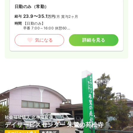
日勤のみ（常勤）
23.9〜35.1
給与
万円
/月
賞与2ヶ月
時間
【日勤のみ】
早番 7:00～16:00 休憩60分
日勤 8:30～17:30 休憩60分
遅番 10:00～19:00 休憩60分
気になる
詳細を見る
社会福祉法人 北伸福祉会
デイサービスセンター 朱鷺の苑松寺
エージェント求人
車通勤可