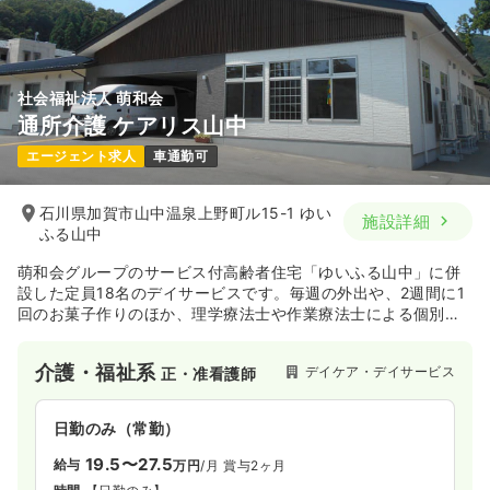
社会福祉法人 萌和会
通所介護 ケアリス山中
エージェント求人
車通勤可
石川県加賀市山中温泉上野町ル15-1 ゆい
施設詳細
ふる山中
萌和会グループのサービス付高齢者住宅「ゆいふる山中」に併
設した定員18名のデイサービスです。毎週の外出や、2週間に1
回のお菓子作りのほか、理学療法士や作業療法士による個別リ
ハビリもおこなっています。
介護・福祉系
デイケア・デイサービス
正・准看護師
日勤のみ（常勤）
19.5〜27.5
給与
万円
/月
賞与2ヶ月