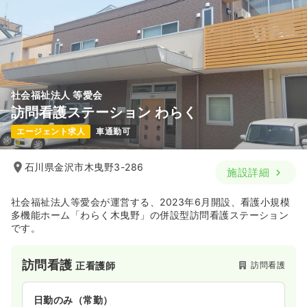
社会福祉法人 等愛会
訪問看護ステーション わらく
エージェント求人
車通勤可
石川県金沢市木曳野3-286
施設詳細
社会福祉法人等愛会が運営する、2023年6月開設、看護小規模
多機能ホーム「わらく木曳野」の併設型訪問看護ステーション
です。
訪問看護
訪問看護
正看護師
日勤のみ（常勤）