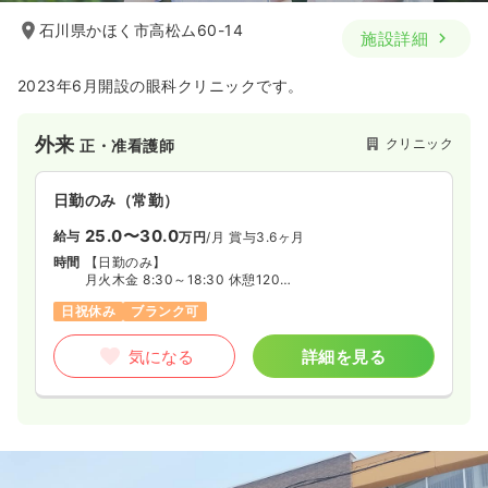
石川県かほく市高松ム60-14
施設詳細
2023年6月開設の眼科クリニックです。
外来
クリニック
正・准看護師
日勤のみ（常勤）
25.0〜30.0
給与
万円
/月
賞与3.6ヶ月
時間
【日勤のみ】
月火木金 8:30～18:30 休憩120分
水土 8:30～12:45 休憩無し
日祝休み
ブランク可
気になる
詳細を見る