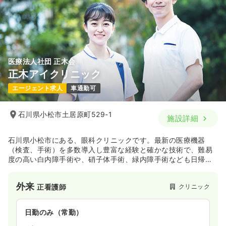
医療法人社団 正木会
正木アイクリニック
エージェント求人
車通勤可
石川県小松市土居原町529-1
施設詳細
石川県小松市にある、眼科クリニックです。最新の医療機器
（検査、手術）を多数導入し豊富な経験と確かな技術で、難易
度の高い白内障手術や、硝子体手術、緑内障手術なども日帰り
で行っています。
外来
クリニック
正看護師
日勤のみ（常勤）