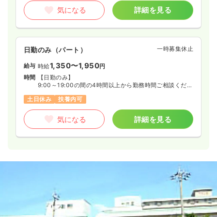
気になる
詳細を見る
一時募集休止
日勤のみ（パート）
1,350〜1,950
給与
時給
円
時間
【日勤のみ】
9:00～19:00の間の4時間以上から勤務時間ご相談くださ
い
土日休み
扶養内可
◆週3日
気になる
詳細を見る