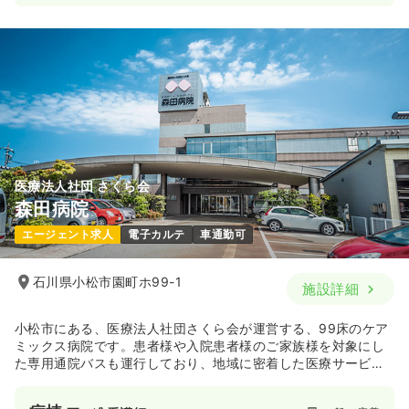
医療法人社団 さくら会
森田病院
エージェント求人
電子カルテ
車通勤可
石川県小松市園町ホ99-1
施設詳細
小松市にある、医療法人社団さくら会が運営する、99床のケア
ミックス病院です。患者様や入院患者様のご家族様を対象にし
た専用通院バスも運行しており、地域に密着した医療サービス
を提供しています。診療としては、整形外科・緊急医療・リハ
ビリテーションを軸に、内科・神経内科・呼吸器内科、麻酔