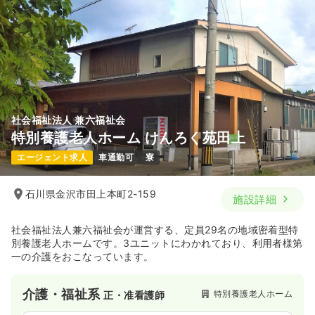
社会福祉法人 兼六福祉会
特別養護老人ホーム けんろく苑田上
エージェント求人
車通勤可
寮
石川県金沢市田上本町2-159
施設詳細
社会福祉法人兼六福祉会が運営する、定員29名の地域密着型特
別養護老人ホームです。3ユニットにわかれており、利用者様第
一の介護をおこなっています。
介護・福祉系
特別養護老人ホーム
正・准看護師