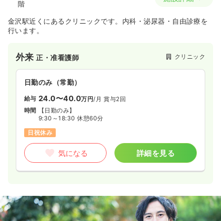
階
金沢駅近くにあるクリニックです。内科・泌尿器・自由診療を
行います。
外来
クリニック
正・准看護師
日勤のみ（常勤）
24.0〜40.0
給与
万円
/月
賞与2回
時間
【日勤のみ】
9:30～18:30 休憩60分
日祝休み
気になる
詳細を見る