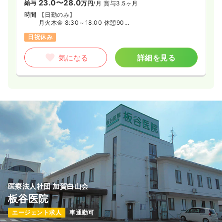
23.0〜28.0
給与
万円
/月
賞与3.5ヶ月
時間
【日勤のみ】
月火木金 8:30～18:00 休憩90分
水 8:30～12:30 休憩無し
日祝休み
土 8:30～13:00 休憩無し
気になる
詳細を見る
医療法人社団 加賀白山会
板谷医院
エージェント求人
車通勤可