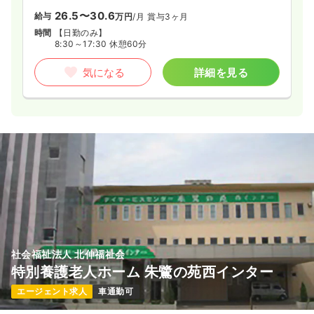
26.5〜30.6
給与
万円
/月
賞与3ヶ月
時間
【日勤のみ】
8:30～17:30 休憩60分
気になる
詳細を見る
社会福祉法人 北伸福祉会
特別養護老人ホーム 朱鷺の苑西インター
エージェント求人
車通勤可