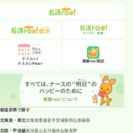
ナスカレ/
看護roo!国試
ナスカレPlus+
都道府県で探す
北海道・東北
北海道
青森
岩手
宮城
秋田
山形
福島
北陸・甲信越
新潟
富山
石川
福井
山梨
長野