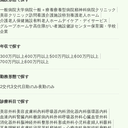
一般病院
大学病院
一般＋療養
療養型病院
精神科病院
クリニック
美容クリニック
訪問看護
介護施設
特別養護老人ホーム
介護老人保健施設
有料老人ホーム
デイケア・デイサービス
グループホーム
サ高住
障がい者施設
健診センター
保育園・学校
企業
年収で探す
300万円以上
400万円以上
500万円以上
600万円以上
700万円以上
800万円以上
勤務形態で探す
2交代
3交代
日勤のみ
夜勤のみ
診療科目で探す
美容外科
美容皮膚科
内科
呼吸器内科
消化器内科
循環器内科
血液内科
腎臓内科
糖尿病内科
外科
呼吸器外科
心臓血管外科
消化器外科
脳神経外科
整形外科
形成外科
小児科
産婦人科
眼科
耳鼻咽喉科
皮膚科
泌尿器科
精神科・心療内科
放射線科
麻酔科