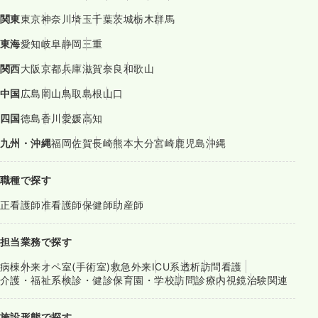
関東
東京
神奈川
埼玉
千葉
茨城
栃木
群馬
東海
愛知
岐阜
静岡
三重
関西
大阪
京都
兵庫
滋賀
奈良
和歌山
中国
広島
岡山
鳥取
島根
山口
四国
徳島
香川
愛媛
高知
九州・沖縄
福岡
佐賀
長崎
熊本
大分
宮崎
鹿児島
沖縄
職種で探す
正看護師
准看護師
保健師
助産師
担当業務で探す
病棟
外来
オペ室(手術室)
救急外来
ICU系
透析
訪問看護
介護・福祉系
検診・健診
保育園・学校
訪問診療
内視鏡
治験関連
施設形態で探す