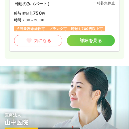
一時募集休止
日勤のみ（パート）
1,750
給与
時給
円
時間
7:00～20:00
担当業務未経験可
ブランク可
時給1,700円以上可
気になる
詳細を見る
医療法人
山中医院