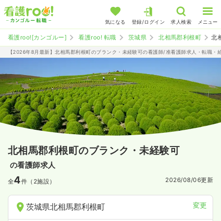
気になる
登録/ログイン
求人検索
メニュー
看護roo![カンゴルー]
看護roo! 転職
茨城県
北相馬郡利根町
北
【2026年8月最新】北相馬郡利根町のブランク・未経験可の看護師/准看護師求人・転職・
北相馬郡利根町のブランク・未経験可
の看護師求人
4
2026/08/06
更新
全
件（2施設）
変更
茨城県北相馬郡利根町