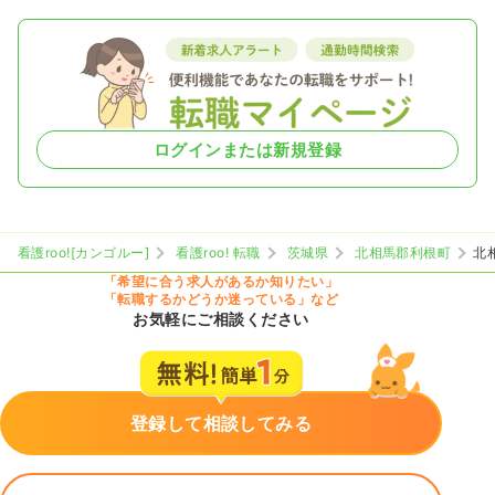
ログインまたは新規登録
看護roo![カンゴルー]
看護roo! 転職
茨城県
北相馬郡利根町
北
「希望に合う求人があるか知りたい」
「転職するかどうか迷っている」など
お気軽にご相談ください
登録して相談してみる