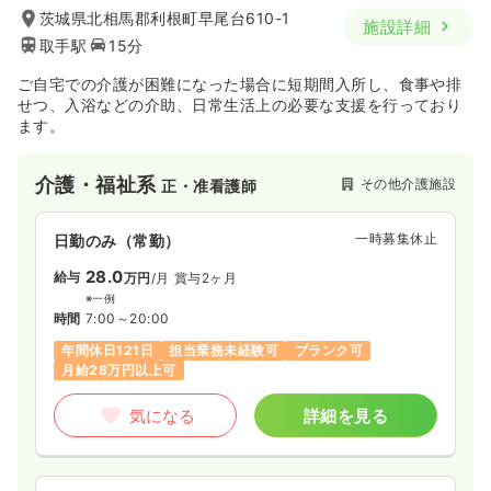
茨城県北相馬郡利根町早尾台610-1
施設詳細
取手駅
15分
ご自宅での介護が困難になった場合に短期間入所し、食事や排
せつ、入浴などの介助、日常生活上の必要な支援を行っており
ます。
介護・福祉系
その他介護施設
正・准看護師
一時募集休止
日勤のみ（常勤）
28.0
給与
万円
/月
賞与2ヶ月
※一例
時間
7:00～20:00
年間休日121日
担当業務未経験可
ブランク可
月給28万円以上可
気になる
詳細を見る