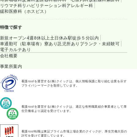
リウマチ科
リハビリテーション科
アレルギー科
緩和医療科（ホスピス）
特徴で探す
新規オープン
4週8休以上
土日休み
駅徒歩５分以内
車通勤可（駐車場有）
寮あり
託児所あり
ブランク・未経験可
電子カルテあり
会社概要
事業所案内
看護roo!を運営する(株)クイックは、個人情報保護に取り組む企業を示す
プライバシーマークを取得しています。
看護roo!を運営する(株)クイックは、適正な有料職業紹介事業者として厚
生労働省より認定を受けています。
看護roo!転職は東証プライム市場上場企業のクイックが、厚生労働大臣の
許可を受けて運営しています。