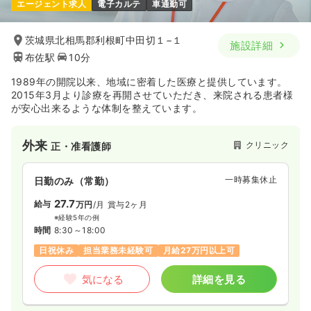
エージェント求人
電子カルテ
車通勤可
茨城県北相馬郡利根町中田切１−１
施設詳細
布佐駅
10分
1989年の開院以来、地域に密着した医療と提供しています。
2015年3月より診療を再開させていただき、来院される患者様
が安心出来るような体制を整えています。
外来
クリニック
正・准看護師
一時募集休止
日勤のみ（常勤）
27.7
給与
万円
/月
賞与2ヶ月
※経験5年の例
時間
8:30～18:00
日祝休み
担当業務未経験可
月給27万円以上可
気になる
詳細を見る