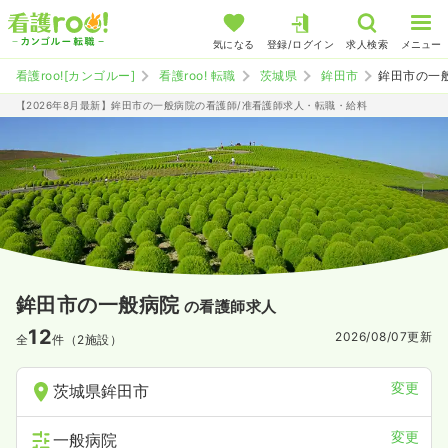
気になる
登録/ログイン
求人検索
メニュー
看護roo![カンゴルー]
看護roo! 転職
茨城県
鉾田市
鉾田市の一
【2026年8月最新】鉾田市の一般病院の看護師/准看護師求人・転職・給料
鉾田市の一般病院
の看護師求人
12
2026/08/07
更新
全
件（2施設）
変更
茨城県鉾田市
変更
一般病院