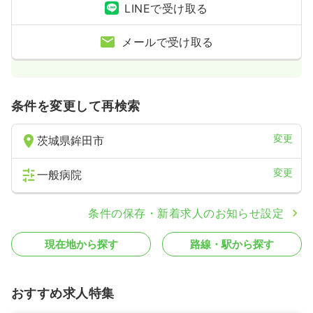
LINEで受け取る
日勤のみ（パート）
メールで受け取る
1,200〜1,400
給与
時給
円
時間
8:30～17:30
担当業務未経験可
ブランク可
第二新卒可
時給1,400円以上可
条件を変更して再検索
気になる
詳細を見る
変更
茨城県鉾田市
変更
一般病院
条件の保存・新着求人のお知らせ設定
現在地から探す
路線・駅から探す
おすすめ求人特集