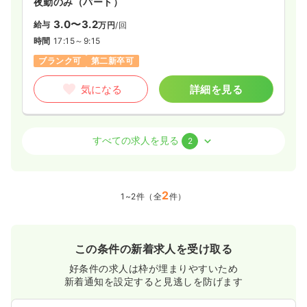
夜勤のみ（パート）
3.0〜3.2
給与
万円
/回
時間
17:15～9:15
ブランク可
第二新卒可
気になる
詳細を見る
外来
一般病院
正・准看護師
すべての求人を見る
2
日勤のみ（常勤）
22.9
給与
2
万円
/月
賞与3.7ヶ月
1~2件（全
件）
※経験4年の例
時間
8:30～17:30
担当業務未経験可
ブランク可
第二新卒可
この条件の新着求人を受け取る
月給22万円以上可
好条件の求人は枠が埋まりやすいため
気になる
詳細を見る
新着通知を設定すると見逃しを防げます