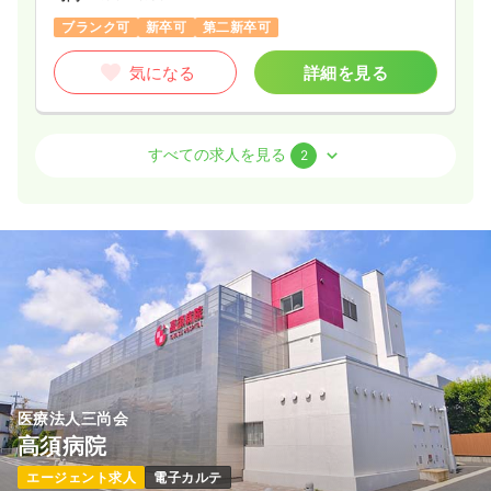
ブランク可
新卒可
第二新卒可
気になる
詳細を見る
外来
一般病院
正・准看護師
すべての求人を見る
2
一時募集休止
日勤のみ（常勤）
20.0〜24.5
給与
万円
/月
賞与4ヶ月
※一例
時間
8:30～17:30
4週8休以上
月給24万円以上可
気になる
詳細を見る
医療法人三尚会
高須病院
一時募集休止
日勤のみ（パート）
エージェント求人
電子カルテ
1,300
給与
時給
円〜