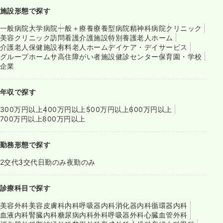
施設形態で探す
一般病院
大学病院
一般＋療養
療養型病院
精神科病院
クリニック
美容クリニック
訪問看護
介護施設
特別養護老人ホーム
介護老人保健施設
有料老人ホーム
デイケア・デイサービス
グループホーム
サ高住
障がい者施設
健診センター
保育園・学校
企業
年収で探す
300万円以上
400万円以上
500万円以上
600万円以上
700万円以上
800万円以上
勤務形態で探す
2交代
3交代
日勤のみ
夜勤のみ
診療科目で探す
美容外科
美容皮膚科
内科
呼吸器内科
消化器内科
循環器内科
血液内科
腎臓内科
糖尿病内科
外科
呼吸器外科
心臓血管外科