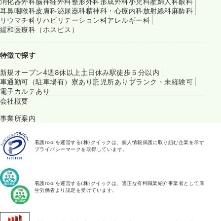
消化器外科
脳神経外科
整形外科
形成外科
小児科
産婦人科
眼科
耳鼻咽喉科
皮膚科
泌尿器科
精神科・心療内科
放射線科
麻酔科
リウマチ科
リハビリテーション科
アレルギー科
緩和医療科（ホスピス）
特徴で探す
新規オープン
4週8休以上
土日休み
駅徒歩５分以内
車通勤可（駐車場有）
寮あり
託児所あり
ブランク・未経験可
電子カルテあり
会社概要
事業所案内
看護roo!を運営する(株)クイックは、個人情報保護に取り組む企業を示す
プライバシーマークを取得しています。
看護roo!を運営する(株)クイックは、適正な有料職業紹介事業者として厚
生労働省より認定を受けています。