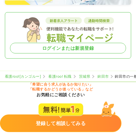
ログインまたは新規登録
看護roo![カンゴルー]
看護roo! 転職
茨城県
鉾田市
鉾田市の一
「希望に合う求人があるか知りたい」
「転職するかどうか迷っている」など
お気軽にご相談ください
登録して相談してみる