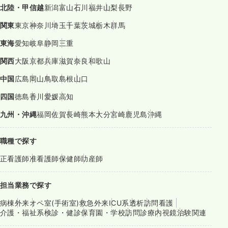
北陸・甲信越
新潟
富山
石川
福井
山梨
長野
関東
東京
神奈川
埼玉
千葉
茨城
栃木
群馬
東海
愛知
岐阜
静岡
三重
関西
大阪
京都
兵庫
滋賀
奈良
和歌山
中国
広島
岡山
鳥取
島根
山口
四国
徳島
香川
愛媛
高知
九州・沖縄
福岡
佐賀
長崎
熊本
大分
宮崎
鹿児島
沖縄
職種で探す
正看護師
准看護師
保健師
助産師
担当業務で探す
病棟
外来
オペ室(手術室)
救急外来
ICU系
透析
訪問看護
介護・福祉系
検診・健診
保育園・学校
訪問診療
内視鏡
治験関連