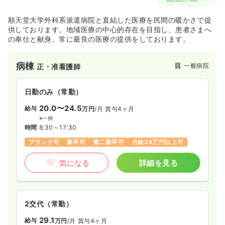
順天堂大学外科系派遣病院と直結した医療を民間の暖かさで提
供しております。地域医療の中心的存在を目指し、患者さまへ
の奉仕と献身、常に最良の医療の提供をしております。
病棟
一般病院
正・准看護師
日勤のみ（常勤）
20.0〜24.5
給与
万円
/月
賞与4ヶ月
※一例
時間
8:30～17:30
ブランク可
新卒可
第二新卒可
月給24万円以上可
気になる
詳細を見る
2交代（常勤）
29.1
給与
万円
/月
賞与4ヶ月