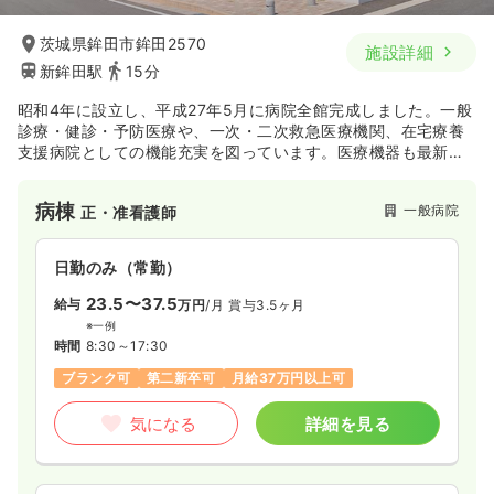
時間
8:30～17:30
茨城県鉾田市鉾田2570
施設詳細
時給1,300円以上可
新鉾田駅
15分
気になる
詳細を見る
昭和4年に設立し、平成27年5月に病院全館完成しました。一般
診療・健診・予防医療や、一次・二次救急医療機関、在宅療養
支援病院としての機能充実を図っています。医療機器も最新の
設備も完備して、地域の病院として貢献しています。
病棟
一般病院
正・准看護師
日勤のみ（常勤）
23.5〜37.5
給与
万円
/月
賞与3.5ヶ月
※一例
時間
8:30～17:30
ブランク可
第二新卒可
月給37万円以上可
気になる
詳細を見る