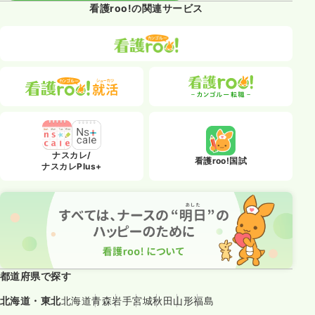
看護roo!の関連サービス
ナスカレ/
看護roo!国試
ナスカレPlus+
都道府県で探す
北海道・東北
北海道
青森
岩手
宮城
秋田
山形
福島