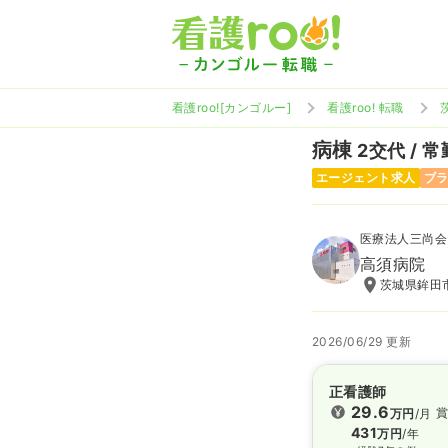
看護roo![カンゴルー]
看護roo! 転職
病棟
2交代 / 常
エージェント求人
ブ
医療法人三尚会
高須病院
茨城県鉾田市
2026/06/29 更新
正看護師
29.6
賞
万円
/月
431
万円
/年