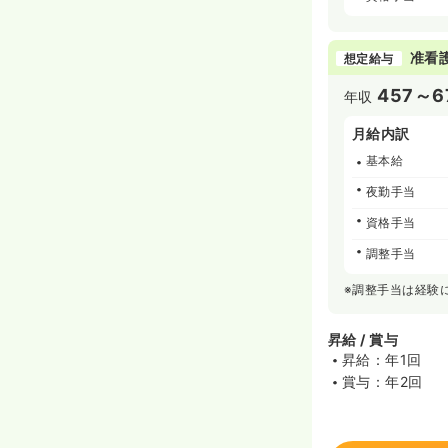
准看
想定給与
457～6
年収
月給内訳
基本給
夜勤手当
資格手当
調整手当
※調整手当は経験
昇給 / 賞与
昇給：年1回
賞与：年2回