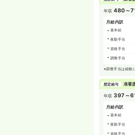
480～7
年収
月給内訳
基本給
夜勤手当
資格手当
調整手当
※調整手当は経験
准看
想定給与
397～6
年収
月給内訳
基本給
夜勤手当
資格手当