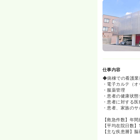
仕事内容
◆病棟での看護業
・電子カルテ（オ
・服薬管理
・患者の健康状態
・患者に対する医
・患者、家族のサ
【救急件数】年間約
【平均在院日数】1
【主な疾患層】脳