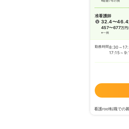
※経験7年の例
准看護師
32.4〜46.4
457〜677
万円
※一例
勤務時間
8:30～17
17:15～9:
看護roo!転職での
2020/09/17
正・准