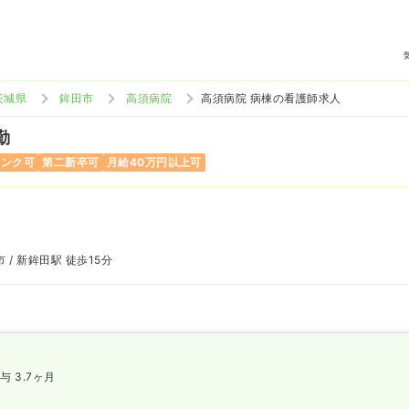
茨城県
鉾田市
高須病院
高須病院 病棟の看護師求人
勤
ランク可
第二新卒可
月給40万円以上可
 / 新鉾田駅 徒歩15分
与 3.7ヶ月