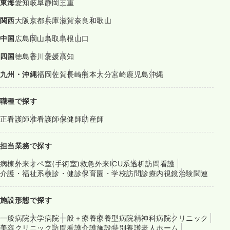
東海
愛知
岐阜
静岡
三重
関西
大阪
京都
兵庫
滋賀
奈良
和歌山
中国
広島
岡山
鳥取
島根
山口
四国
徳島
香川
愛媛
高知
九州・沖縄
福岡
佐賀
長崎
熊本
大分
宮崎
鹿児島
沖縄
職種で探す
正看護師
准看護師
保健師
助産師
担当業務で探す
病棟
外来
オペ室(手術室)
救急外来
ICU系
透析
訪問看護
介護・福祉系
検診・健診
保育園・学校
訪問診療
内視鏡
治験関連
施設形態で探す
一般病院
大学病院
一般＋療養
療養型病院
精神科病院
クリニック
美容クリニック
訪問看護
介護施設
特別養護老人ホーム