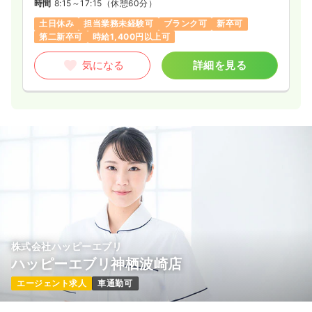
時間
8:15～17:15
（休憩60分）
土日休み
担当業務未経験可
ブランク可
新卒可
第二新卒可
時給1,400円以上可
気になる
詳細を見る
株式会社ハッピーエブリ
ハッピーエブリ神栖波崎店
エージェント求人
車通勤可