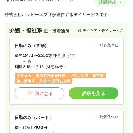
施設詳細
株式会社ハッピーエブリが運営するデイサービスです。
介護・福祉系
デイケア・デイサービス
正・准看護師
一時募集休止
日勤のみ（常勤）
24.0〜28.0
給与
万円
/月
賞与2回
※一例
時間
8:15～17:15
（休憩60分）
土日休み
担当業務未経験可
ブランク可
新卒可
第二新卒可
月給28万円以上可
気になる
詳細を見る
一時募集休止
日勤のみ（パート）
1,400
給与
時給
円