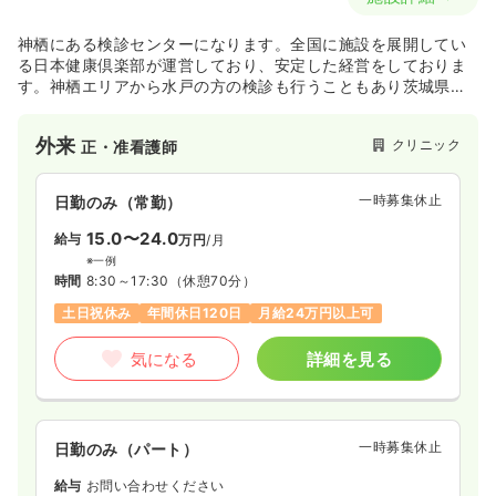
神栖にある検診センターになります。全国に施設を展開してい
る日本健康倶楽部が運営しており、安定した経営をしておりま
す。神栖エリアから水戸の方の検診も行うこともあり茨城県を
支えるクリニックとなっております。
外来
クリニック
正・准看護師
一時募集休止
日勤のみ（常勤）
15.0〜24.0
給与
万円
/月
※一例
時間
8:30～17:30
（休憩70分）
土日祝休み
年間休日120日
月給24万円以上可
気になる
詳細を見る
一時募集休止
日勤のみ（パート）
給与
お問い合わせください