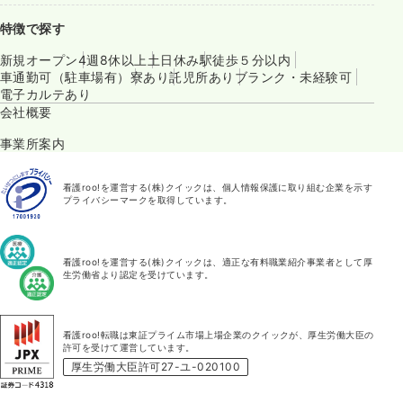
特徴で探す
新規オープン
4週8休以上
土日休み
駅徒歩５分以内
車通勤可（駐車場有）
寮あり
託児所あり
ブランク・未経験可
電子カルテあり
会社概要
事業所案内
看護roo!を運営する(株)クイックは、個人情報保護に取り組む企業を示す
プライバシーマークを取得しています。
看護roo!を運営する(株)クイックは、適正な有料職業紹介事業者として厚
生労働省より認定を受けています。
看護roo!転職は東証プライム市場上場企業のクイックが、厚生労働大臣の
許可を受けて運営しています。
厚生労働大臣許可27-ユ-020100