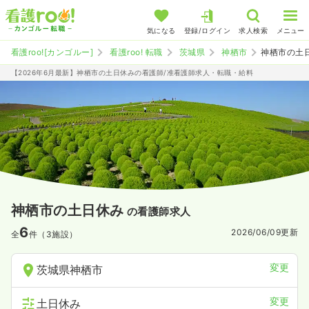
気になる
登録/ログイン
求人検索
メニュー
看護roo![カンゴルー]
看護roo! 転職
茨城県
神栖市
神栖市の土
【2026年6月最新】神栖市の土日休みの看護師/准看護師求人・転職・給料
神栖市の土日休み
の看護師求人
6
2026/06/09
更新
全
件（3施設）
変更
茨城県神栖市
変更
土日休み