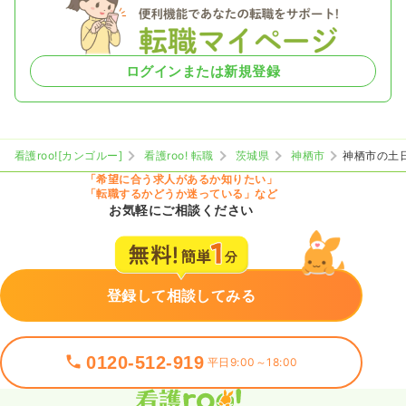
ログインまたは新規登録
看護roo![カンゴルー]
看護roo! 転職
茨城県
神栖市
神栖市の土
「希望に合う求人があるか知りたい」
「転職するかどうか迷っている」など
お気軽にご相談ください
登録して相談してみる
0120-512-919
平日9:00～18:00