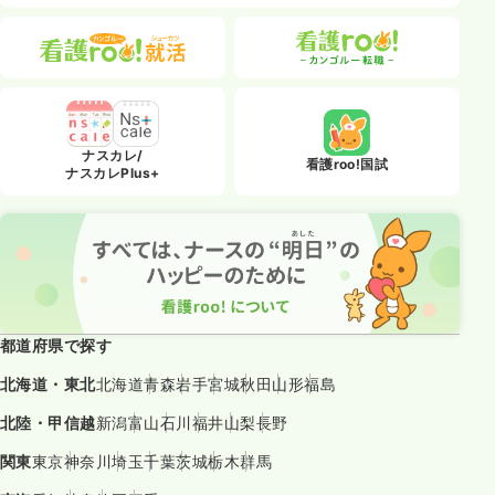
ナスカレ/
看護roo!国試
ナスカレPlus+
都道府県で探す
北海道・東北
北海道
青森
岩手
宮城
秋田
山形
福島
北陸・甲信越
新潟
富山
石川
福井
山梨
長野
関東
東京
神奈川
埼玉
千葉
茨城
栃木
群馬