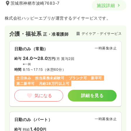
茨城県神栖市波崎7683-7
施設詳細
株式会社ハッピーエブリが運営するデイサービスです。
介護・福祉系
デイケア・デイサービス
正・准看護師
一時募集休止
日勤のみ（常勤）
24.0〜28.0
給与
万円
/月
賞与2回
※一例
時間
8:15～17:15
（休憩60分）
土日休み
担当業務未経験可
ブランク可
新卒可
第二新卒可
月給28万円以上可
気になる
詳細を見る
一時募集休止
日勤のみ（パート）
1,400
給与
時給
円