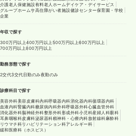
介護老人保健施設
有料老人ホーム
デイケア・デイサービス
グループホーム
サ高住
障がい者施設
健診センター
保育園・学校
企業
年収で探す
300万円以上
400万円以上
500万円以上
600万円以上
700万円以上
800万円以上
勤務形態で探す
2交代
3交代
日勤のみ
夜勤のみ
診療科目で探す
美容外科
美容皮膚科
内科
呼吸器内科
消化器内科
循環器内科
血液内科
腎臓内科
糖尿病内科
外科
呼吸器外科
心臓血管外科
消化器外科
脳神経外科
整形外科
形成外科
小児科
産婦人科
眼科
耳鼻咽喉科
皮膚科
泌尿器科
精神科・心療内科
放射線科
麻酔科
リウマチ科
リハビリテーション科
アレルギー科
緩和医療科（ホスピス）