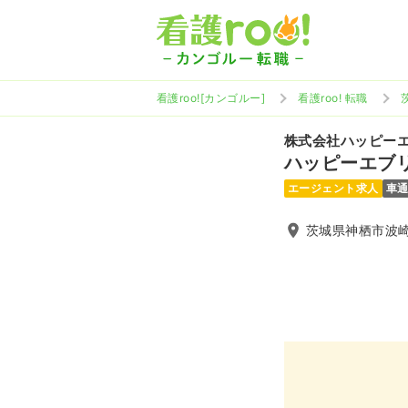
看護roo![カンゴルー]
看護roo! 転職
株式会社ハッピー
ハッピーエブ
エージェント求人
車
茨城県神栖市波崎7