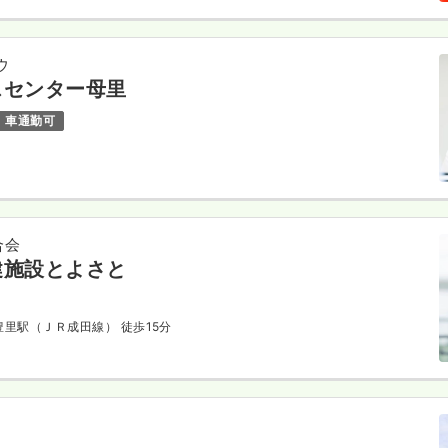
ウ
スセンター母里
車通勤可
合会
健施設とよさと
総豊里駅（ＪＲ成田線） 徒歩15分