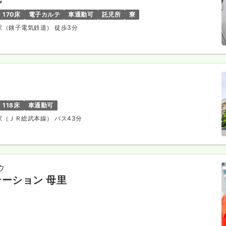
170床
電子カルテ
車通勤可
託児所
寮
音駅（銚子電気鉄道） 徒歩3分
118床
車通勤可
子駅（ＪＲ総武本線） バス43分
ウ
ーション 母里