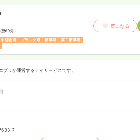
）
気になる
休憩60分）
務未経験可
ブランク可
新卒可
第二新卒可
エブリが運営するデイサービスです。
目
83-7