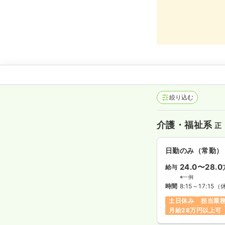
絞り込む
介護・福祉系
正
日勤のみ（常勤）
24.0〜28.0
給与
※一例
時間
8:15～17:15
（
土日休み
担当業
月給28万円以上可