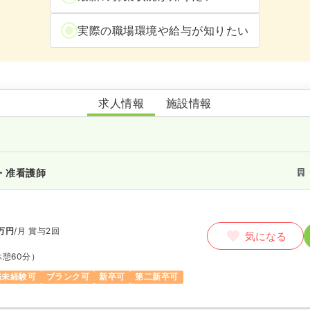
実際の職場環境や給与が知りたい
ハッピーエブリ神栖波崎店
求人情報
施設情報
・准看護師
万円
/月
賞与2回
気になる
休憩60分）
務未経験可
ブランク可
新卒可
第二新卒可