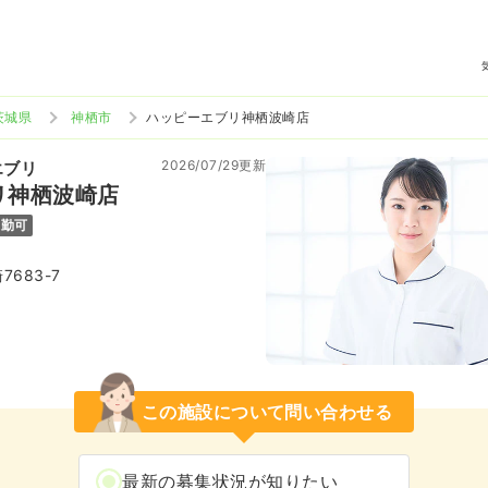
茨城県
神栖市
ハッピーエブリ神栖波崎店
2026/07/29更新
エブリ
リ神栖波崎店
通勤可
683-7
この施設について問い合わせる
最新の募集状況が知りたい