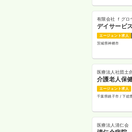
有限会社 ｆグロ
デイサービ
エージェント求人
茨城県神栖市
医療法人社団土
介護老人保
エージェント求人
千葉県銚子市
/ 下
医療法人清仁会