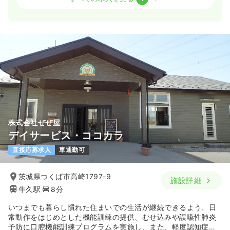
日勤のみ（パート）
給与
お問い合わせください
時間
8:00～17:00
ブランク可
気になる
詳細を見る
株式会社ぜぜ屋
デイサービス・ココカラ
直接応募求人
車通勤可
茨城県つくば市高崎1797-9
施設詳細
牛久駅
8分
いつまでも暮らし慣れた住まいでの生活が継続できるよう、日
常動作をはじめとした機能訓練の提供、むせ込みや誤嚥性肺炎
予防に口腔機能訓練プログラムを実施し、また、軽度認知症の