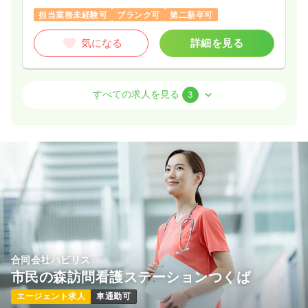
担当業務未経験可
ブランク可
第二新卒可
気になる
詳細を見る
外来
一般病院
正・准看護師
すべての求人を見る
3
一時募集休止
日勤のみ（パート）
1,500
給与
時給
円〜
時間
8:30～17:30
（休憩60分）
日祝休み
時給1,500円以上可
気になる
詳細を見る
訪問看護
訪問看護
正看護師
合同会社ハビリス
市民の森訪問看護ステーションつくば
一時募集休止
日勤のみ（パート）
エージェント求人
車通勤可