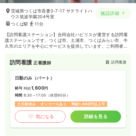
1,500
給与
時給
円
茨城県つくば市吾妻3-7-17 サテライトハ
時間
8:30～17:00
（休憩60分）
施設詳細
ウス筑波学園204号室
オンコールあり
時給1,500円以上可
つくば駅
11分
気になる
詳細を見る
【訪問看護ステーション】合同会社ハビリスが運営する訪問看
護ステーションです。つくば市、土浦市、つくばみらい市、牛
久市のエリアを中心にサービスを提供しています。ご利用者、
そのご家庭が安心して暮らしていただけるよう、きめ細かなサ
オペ室(手術室)
一般病院
正看護師
ービスの提供に努めています。
訪問看護
訪問看護
正看護師
一時募集休止
日勤のみ（パート）
日勤のみ（パート）
1,500
給与
時給
円〜
時間
8:30～17:30
（休憩60分）
1,600
給与
時給
円
日祝休み
時給1,500円以上可
時間
8:30～17:00
（休憩60分）
土日祝休み
オンコールあり
時給1,600円以上可
気になる
詳細を見る
気になる
詳細を見る