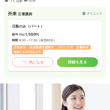
つくば駅
10分
外来
クリニック
正看護師
日勤のみ（パート）
1,500
給与
時給
円
時間
8:30～17:30
（休憩60分）
日祝休み
担当業務未経験可
ブランク可
扶養内可
時給1,500円以上可
気になる
詳細を見る