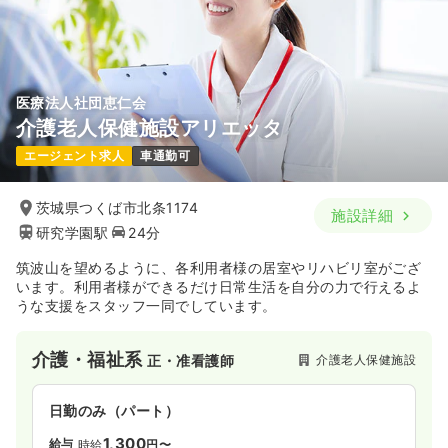
医療法人社団恵仁会
介護老人保健施設アリエッタ
エージェント求人
車通勤可
茨城県つくば市北条1174
施設詳細
研究学園駅
24分
筑波山を望めるように、各利用者様の居室やリハビリ室がござ
います。利用者様ができるだけ日常生活を自分の力で行えるよ
うな支援をスタッフ一同でしています。
介護・福祉系
介護老人保健施設
正・准看護師
日勤のみ（パート）
1,300
給与
時給
円〜