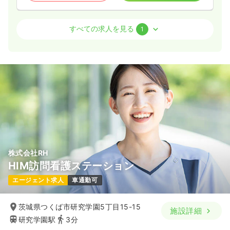
透析
クリニック
正看護師
すべての求人を見る
1
一時募集休止
日勤のみ（パート）
1,650
給与
時給
円〜
時間
11:00～17:00
時給1,600円以上可
気になる
詳細を見る
株式会社RH
HIM訪問看護ステーション
エージェント求人
車通勤可
茨城県つくば市研究学園5丁目15-15
施設詳細
研究学園駅
3分