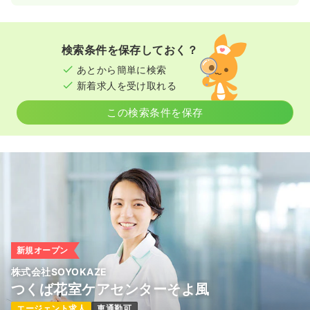
一時募集休止
日勤のみ（パート）
1,600
給与
時給
円〜
時間
8:30～17:30
（休憩60分）
検索条件を保存しておく？
時給1,600円以上可
あとから簡単に検索
新着求人を受け取れる
気になる
詳細を見る
この検索条件を保存
新規オープン
株式会社SOYOKAZE
つくば花室ケアセンターそよ風
エージェント求人
車通勤可