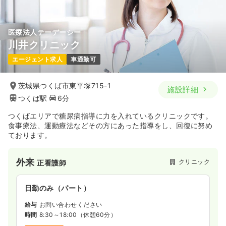
医療法人テーデーシー
川井クリニック
エージェント求人
車通勤可
茨城県つくば市東平塚715-1
施設詳細
つくば駅
6分
つくばエリアで糖尿病指導に力を入れているクリニックです。
食事療法、運動療法などその方にあった指導をし、回復に努め
ております。
外来
クリニック
正看護師
日勤のみ（パート）
給与
お問い合わせください
時間
8:30～18:00
（休憩60分）