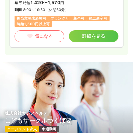
1,420〜1,570
給与
時給
円
時間
8:00～19:30
（休憩60分）
担当業務未経験可
ブランク可
新卒可
第二新卒可
時給1,500円以上可
気になる
詳細を見る
株式会社サシノベルテ
こどもサークルつくば要
エージェント求人
車通勤可