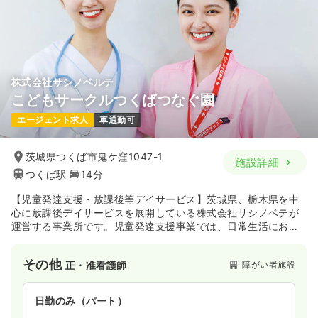
株式会社サシノベルテ
こどもサークルつくばつなぐ園
エージェント求人
車通勤可
茨城県つくば市鬼ケ窪1047-1
施設詳細
つくば駅
14分
【児童発達支援・放課後等デイサービス】茨城県、栃木県を中
心に放課後デイサービスを展開している株式会社サシノベテが
運営する事業所です。児童発達支援事業では、日常生活におけ
る基本的な動作を習得したり、お友達と一緒に楽しく遊びなが
ら、集団生活に適応するための訓練などを行うことを目的とし
その他
障がい者施設
正・准看護師
ています。放課後等デイサービスでは学校の放課後や休日に生
活能力の向上のために必要な支援を行い、個性を磨きながら成
長できる場を提供しています。
日勤のみ（パート）