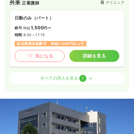
外来
クリニック
正看護師
日勤のみ（パート）
1,500
給与
時給
円〜
時間
8:30～17:15
担当業務未経験可
時給1,500円以上可
気になる
詳細を見る
介護・福祉系
クリニック
正看護師
すべての求人を見る
1
一時募集休止
日勤のみ（パート）
1,500〜1,700
給与
時給
円
時間
8:30～17:15
土日休み
担当業務未経験可
時給1,700円以上可
気になる
詳細を見る