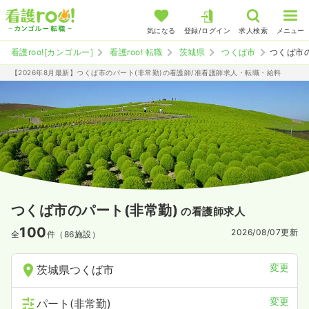
気になる
登録/ログイン
求人検索
メニュー
看護roo![カンゴルー]
看護roo! 転職
茨城県
つくば市
つくば市
【2026年8月最新】つくば市のパート(非常勤)の看護師/准看護師求人・転職・給料
つくば市のパート(非常勤)
の看護師求人
100
2026/08/07
更新
全
件（86施設）
変更
茨城県つくば市
変更
パート(非常勤)