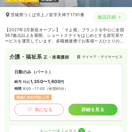
茨城県つくば市上ノ室字天神下1791番
施設詳細
【2027年2月新規オープン】「そよ風」ブランドを中心に全国
367拠点以上を展開。ショートステイをはじめとする居宅系サ
ービスを運営しています。多職種連携でお客様一人ひとりの生
活を支える体制を整えています。職種を超えて相談しやすい雰
囲気があり、周囲と連携しながら安心して働ける環境です。
介護・福祉系
デイケア・デイサービス
正・准看護師
日勤のみ（パート）
1,350〜1,600
給与
時給
円
時間
8:00～17:00
（休憩60分）
時給1,600円以上可
気になる
詳細を見る
介護・福祉系
その他介護施設
正・准看護師
すべての求人を見る
1