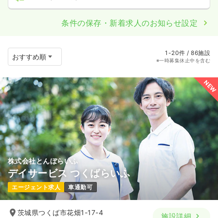
条件の保存・新着求人のお知らせ設定
1-20件 / 86施設
※一時募集休止中を含む
NEW
株式会社とんぼらいふ
デイサービス つくばらいふ
エージェント求人
車通勤可
茨城県つくば市花畑1-17-4
施設詳細