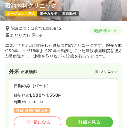
菊池内科クリニック
エージェント求人
電子カルテ
車通勤可
茨城県つくば市谷田部5915
施設詳細
みどりの駅
5分
2005年1月3日に開院した透析専門のクリニックです。院長が昭
和59年～平成16年まで20年間勤務していた筑波学園病院を後方
支援病院とし、連携を取りながら診療を行っています。
外来
クリニック
正看護師
日勤のみ（パート）
1,500〜1,550
給与
時給
円
時間
9:00～18:00
時給1,500円以上可
気になる
詳細を見る