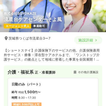
株式会社SOYOKAZE
流星台ケアセンターそよ風
エージェント求人
車通勤可
茨城県つくば市流星台3ー7
施設詳細
【ショートステイ】介護保険下のサービスの他、介護保険適用
外サービス・療養・滞在型ケアホテルまで、「ワンストップ介
護サービス」の拠点として地域に密着した事業を全国展開！
JASDAQ上場の未来型☆医療・健康・福祉のトップランナー企
業です。
介護・福祉系
その他介護施設
正・准看護師
日勤のみ（パート）
1,500
給与
時給
円〜
時間
8:30～17:30
時給1,500円以上可