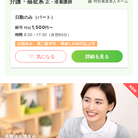
介護・福祉系
特別養護老人ホーム
正・准看護師
日勤のみ（パート）
1,500
給与
時給
円〜
時間
8:30～17:30
（休憩60分）
日祝休み
第二新卒可
時給1,500円以上可
気になる
詳細を見る
NEW
医療法人博友会