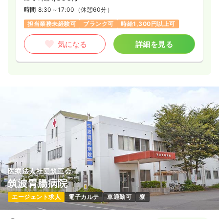
時間
8:30～17:00
（休憩60分）
担当業務未経験可
ブランク可
時給1,300円以上可
気になる
詳細を見る
医療法人社団筑三会
筑波胃腸病院
エージェント求人
電子カルテ
車通勤可
寮