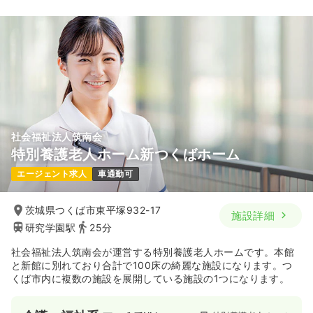
社会福祉法人筑南会
特別養護老人ホーム新つくばホーム
エージェント求人
車通勤可
茨城県つくば市東平塚932-17
施設詳細
研究学園駅
25分
社会福祉法人筑南会が運営する特別養護老人ホームです。本館
と新館に別れており合計で100床の綺麗な施設になります。つ
くば市内に複数の施設を展開している施設の1つになります。