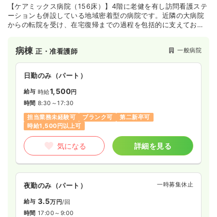
【ケアミックス病院（156床）】4階に老健を有し訪問看護ステ
ーションも併設している地域密着型の病院です。近隣の大病院
からの転院を受け、在宅復帰までの過程を包括的に支えており
高齢者看護・継続看護に携わりたい方にオススメの病院です。
病棟
一般病院
正・准看護師
日勤のみ（パート）
1,500
給与
時給
円
時間
8:30～17:30
担当業務未経験可
ブランク可
第二新卒可
時給1,500円以上可
気になる
詳細を見る
一時募集休止
夜勤のみ（パート）
3.5
給与
万円
/回
時間
17:00～9:00