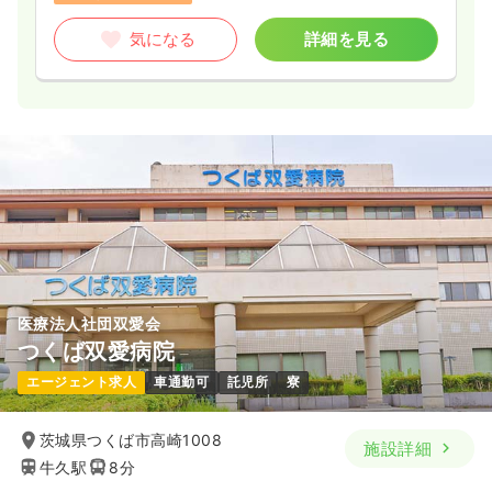
気になる
詳細を見る
医療法人社団双愛会
つくば双愛病院
エージェント求人
車通勤可
託児所
寮
茨城県つくば市高崎1008
施設詳細
牛久駅
8分