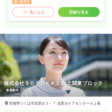
第二新卒可
気になる
詳細を見る
株式会社ＳＯＹＯＫＡＺＥ 北関東ブロック
車通勤可
茨城県つくば市流星台３－７ 流星台ケアセンターそよ風