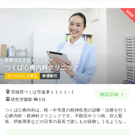
NEW
医療法人Ｅｐｓｙｌｏｎ
つくば心療内科クリニック
エージェント求人
車通勤可
茨城県つくば市遠東１１１１−１
施設詳細
研究学園駅
5分
つくば心療内科は、軽～中等度の精神疾患の診断・治療を行う
心療内科・精神科クリニックです。不眠症やうつ病、対人緊
張、摂食障害などの日常の延長で誰しもが経験しうるような症
状を、少しでも軽減できるように中学1年生以上のご年齢から受
診を行っています。