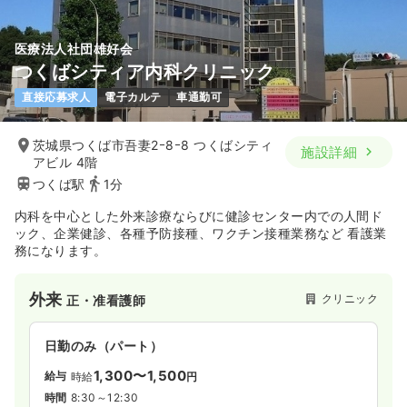
医療法人社団雄好会
つくばシティア内科クリニック
直接応募求人
電子カルテ
車通勤可
茨城県つくば市吾妻2ｰ8ｰ8 つくばシティ
施設詳細
アビル 4階
つくば駅
1分
内科を中心とした外来診療ならびに健診センター内での人間ド
ック、企業健診、各種予防接種、ワクチン接種業務など 看護業
務になります。
外来
クリニック
正・准看護師
日勤のみ（パート）
1,300〜1,500
給与
時給
円
時間
8:30～12:30