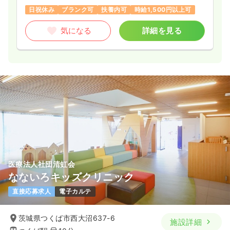
日祝休み
ブランク可
扶養内可
時給1,500円以上可
気になる
詳細を見る
医療法人社団清虹会
なないろキッズクリニック
直接応募求人
電子カルテ
茨城県つくば市西大沼637-6
施設詳細