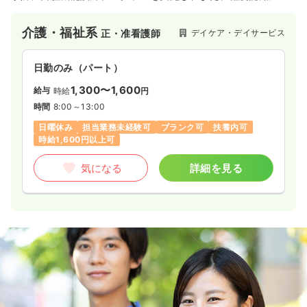
進行予防や認知機能低下にはシナプソロジー（脳活性化メソッ
ド）を行うことで日々を楽しく、イキイキと活動できる環境づ
介護・福祉系
デイケア・デイサービス
正・准看護師
くりに努めているデイサービスです。
日勤のみ（パート）
1,300〜1,600
給与
時給
円
時間
8:00～13:00
日曜休み
担当業務未経験可
ブランク可
扶養内可
時給1,600円以上可
気になる
詳細を見る