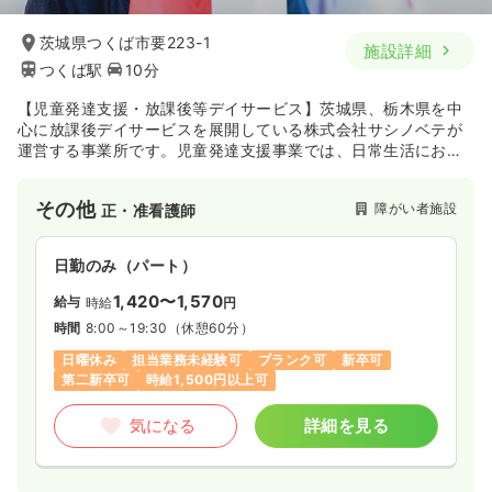
茨城県つくば市要223-1
施設詳細
つくば駅
10分
【児童発達支援・放課後等デイサービス】茨城県、栃木県を中
心に放課後デイサービスを展開している株式会社サシノベテが
運営する事業所です。児童発達支援事業では、日常生活におけ
る基本的な動作を習得したり、お友達と一緒に楽しく遊びなが
ら、集団生活に適応するための訓練などを行うことを目的とし
その他
障がい者施設
正・准看護師
ています。放課後等デイサービスでは学校の放課後や休日に生
活能力の向上のために必要な支援を行い、個性を磨きながら成
長できる場を提供しています。
日勤のみ（パート）
1,420〜1,570
給与
時給
円
時間
8:00～19:30
（休憩60分）
日曜休み
担当業務未経験可
ブランク可
新卒可
第二新卒可
時給1,500円以上可
気になる
詳細を見る