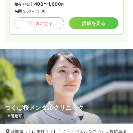
1,400〜1,600
給与
時給
円
時間
9:00～13:00
気になる
詳細を見る
つくば桜メンタルクリニック
車通勤可
茨城県つくば市桜１丁目１４－１ウエルシアつくば桜駐車場