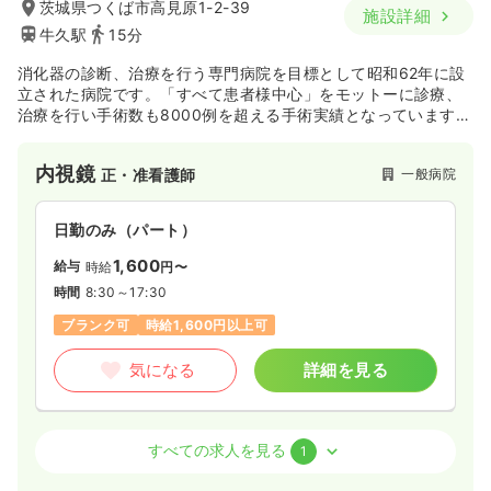
茨城県つくば市高見原1-2-39
施設詳細
牛久駅
15分
消化器の診断、治療を行う専門病院を目標として昭和62年に設
立された病院です。「すべて患者様中心」をモットーに診療、
治療を行い手術数も8000例を超える手術実績となっています。
内視鏡検査（胃・大腸）や鼠径ヘルニア、いぼ痔の日帰り手術
に対応しており、特に、静注法を用いた内視鏡検査や最先端の
内視鏡
一般病院
正・准看護師
短期滞在外科手術が可能な点が強みとなります。また、土日に
も各種の検査や手術を行っており、お忙しい方でも診療を受け
られるよう配慮しています。
日勤のみ（パート）
1,600
給与
時給
円〜
時間
8:30～17:30
ブランク可
時給1,600円以上可
気になる
詳細を見る
外来
一般病院
正・准看護師
すべての求人を見る
1