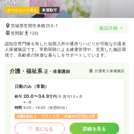
パル
介護・福祉系
障がい者施設
正・准看護師
エージェント求人
車通勤可
一時募集休止
日勤のみ（常勤）
茨城県笠間市来栖255-1
施設詳細
22.0
給与
万円
/月
賞与2.4ヶ月
笠間駅
12分
※経験17年の例
時間
8:30～17:30
（休憩60分）
認知症専門棟を有した短期入所や通所リハビリが可能な介護老
土日休み
年間休日120日
月給22万円以上可
人保健施設です。常勤医師による健康管理や、充実した施設環
境で、高齢者の快適な暮らしをサポートしています。
気になる
詳細を見る
介護・福祉系
介護老人保健施設
正・准看護師
日勤のみ（常勤）
20.0〜34.9
給与
万円
/月
賞与1.5ヶ月
※一例
時間
9:00～18:00
（休憩60分）
4週8休以上
ブランク可
月給34万円以上可
気になる
詳細を見る