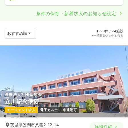
条件の保存・新着求人のお知らせ設定
1-20件 / 24施設
※一時募集休止中を含む
医療法人社団聖嶺会
立川記念病院
エージェント求人
電子カルテ
車通勤可
茨城県笠間市八雲2-12-14
施設詳細