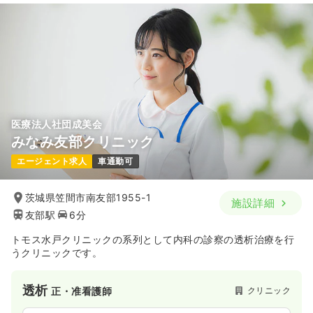
医療法人社団成美会
みなみ友部クリニック
エージェント求人
車通勤可
茨城県笠間市南友部1955-1
施設詳細
友部駅
6分
トモス水戸クリニックの系列として内科の診察の透析治療を行
うクリニックです。
透析
クリニック
正・准看護師