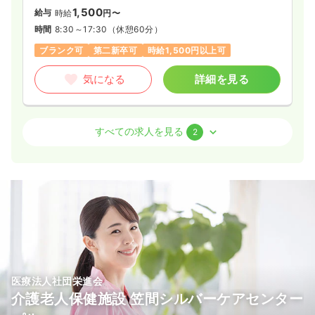
1,500
給与
時給
円〜
時間
8:30～17:30
（休憩60分）
ブランク可
第二新卒可
時給1,500円以上可
気になる
詳細を見る
外来
一般＋療養
正・准看護師
すべての求人を見る
2
日勤のみ（常勤）
22.5
給与
万円
/月
賞与2.4ヶ月
※経験4年の例
時間
8:30～17:30
（休憩60分）
日祝休み
担当業務未経験可
ブランク可
第二新卒可
月給22万円以上可
気になる
詳細を見る
医療法人社団栄進会
介護老人保健施設 笠間シルバーケアセンター