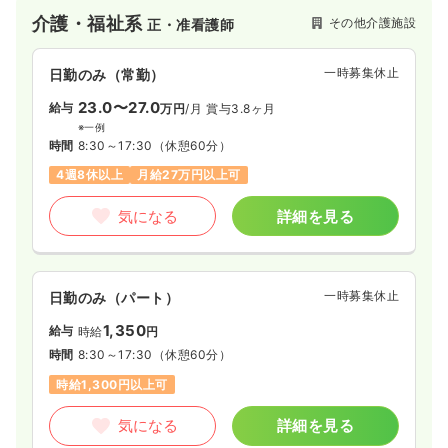
介護・福祉系
その他介護施設
正・准看護師
一時募集休止
日勤のみ（常勤）
23.0〜27.0
給与
万円
/月
賞与3.8ヶ月
※一例
時間
8:30～17:30
（休憩60分）
4週8休以上
月給27万円以上可
気になる
詳細を見る
一時募集休止
日勤のみ（パート）
1,350
給与
時給
円
時間
8:30～17:30
（休憩60分）
時給1,300円以上可
気になる
詳細を見る