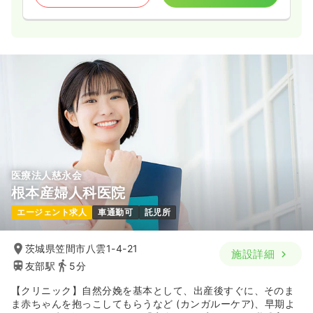
医療法人慈永会
根本産婦人科医院
エージェント求人
車通勤可
託児所
茨城県笠間市八雲1-4-21
施設詳細
友部駅
5分
【クリニック】自然分娩を基本として、出産後すぐに、そのま
ま赤ちゃんを抱っこしてもらうなど (カンガルーケア)、早期よ