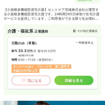
【小規模多機能型居宅介護】セントケア茨城株式会社が運営す
る小規模多機能型居宅介護です。24時間365日体制で在宅介護
サービスを提供しています。ご利用者ができる限り住み慣れた
ご自宅で快適な生活を送っていただけるよう、最良なサービス
を提供しています。
介護・福祉系
その他介護施設
正看護師
一時募集休止
日勤のみ（常勤）
33.3
給与
万円
/月
賞与30.5万円
※経験2年の例
時間
8:00～17:00
（休憩60分）
オンコールあり
ブランク可
第二新卒可
月給33万円以上可
気になる
詳細を見る