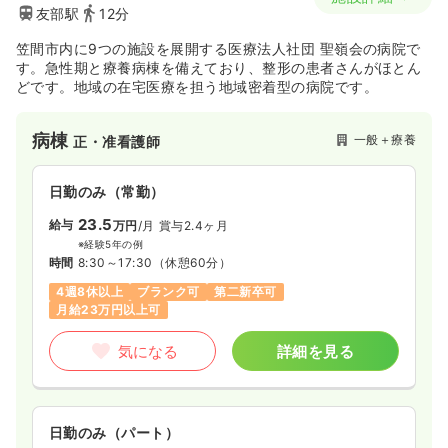
友部駅
12分
笠間市内に9つの施設を展開する医療法人社団 聖嶺会の病院で
す。急性期と療養病棟を備えており、整形の患者さんがほとん
どです。地域の在宅医療を担う地域密着型の病院です。
病棟
一般＋療養
正・准看護師
日勤のみ（常勤）
23.5
給与
万円
/月
賞与2.4ヶ月
※経験5年の例
時間
8:30～17:30
（休憩60分）
4週8休以上
ブランク可
第二新卒可
月給23万円以上可
気になる
詳細を見る
日勤のみ（パート）