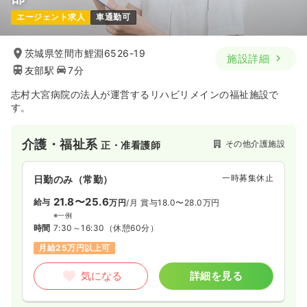
エージェント求人
車通勤可
茨城県笠間市鯉淵6526-19
施設詳細
友部駅
7分
志村大宮病院の法人が運営するリハビリメインの福祉施設で
す。
介護・福祉系
その他介護施設
正・准看護師
一時募集休止
日勤のみ（常勤）
21.8〜25.6
給与
万円
/月
賞与18.0〜28.0万円
※一例
時間
7:30～16:30
（休憩60分）
月給25万円以上可
気になる
詳細を見る