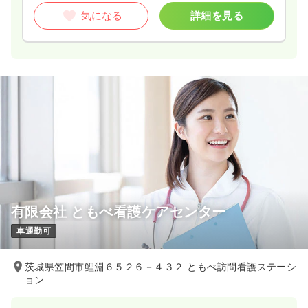
気になる
詳細を見る
有限会社 ともべ看護ケアセンター
車通勤可
茨城県笠間市鯉淵６５２６－４３２ ともべ訪問看護ステーシ
ョン