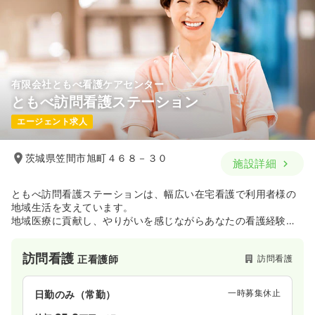
日曜休み
時給1,300円以上可
気になる
詳細を見る
有限会社ともべ看護ケアセンター
ともべ訪問看護ステーション
エージェント求人
茨城県笠間市旭町４６８－３０
施設詳細
ともべ訪問看護ステーションは、幅広い在宅看護で利用者様の
地域生活を支えています。
地域医療に貢献し、やりがいを感じながらあなたの看護経験を
活かせる職場です。
訪問看護
訪問看護
正看護師
一時募集休止
日勤のみ（常勤）