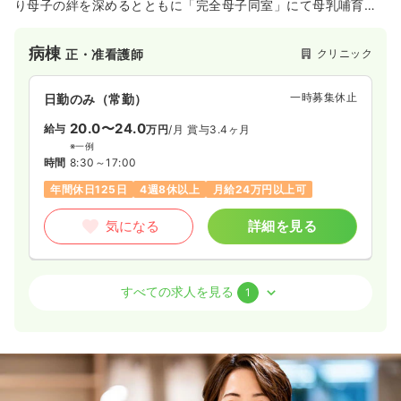
り母子の絆を深めるとともに「完全母子同室」にて母乳哺育を
推奨しています。また、高度不妊治療にも力を入れており、妊
娠・出産へサポートしております。
病棟
クリニック
正・准看護師
一時募集休止
日勤のみ（常勤）
20.0〜24.0
給与
万円
/月
賞与3.4ヶ月
※一例
時間
8:30～17:00
年間休日125日
4週8休以上
月給24万円以上可
気になる
詳細を見る
その他
クリニック
正・准看護師
すべての求人を見る
1
一時募集休止
日勤のみ（パート）
1,300
給与
時給
円
時間
8:00～17:00
（休憩120分）