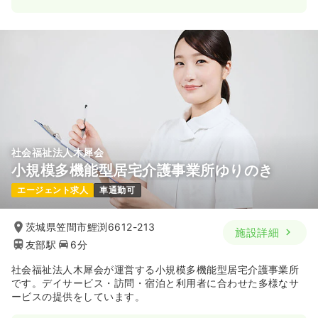
社会福祉法人木犀会
小規模多機能型居宅介護事業所ゆりのき
エージェント求人
車通勤可
茨城県笠間市鯉渕6612-213
施設詳細
友部駅
6分
社会福祉法人木犀会が運営する小規模多機能型居宅介護事業所
です。デイサービス・訪問・宿泊と利用者に合わせた多様なサ
ービスの提供をしています。