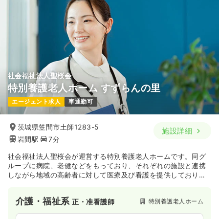
社会福祉法人聖桜会
特別養護老人ホーム すずらんの里
エージェント求人
車通勤可
茨城県笠間市土師1283-5
施設詳細
岩間駅
7分
社会福祉法人聖桜会が運営する特別養護老人ホームです。同グ
ループに病院、老健などをもっており、それぞれの施設と連携
しながら地域の高齢者に対して医療及び看護を提供しておりま
す。
介護・福祉系
特別養護老人ホーム
正・准看護師