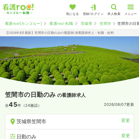
気になる
登録/ログイン
求人検索
メニュー
看護roo![カンゴルー]
看護roo! 転職
茨城県
笠間市
笠間市の日
【2026年8月最新】笠間市の日勤のみの看護師/准看護師求人・転職・給料
笠間市の日勤のみ
の看護師求人
45
2026/08/07
更新
全
件（24施設）
変更
茨城県笠間市
変更
日勤のみ