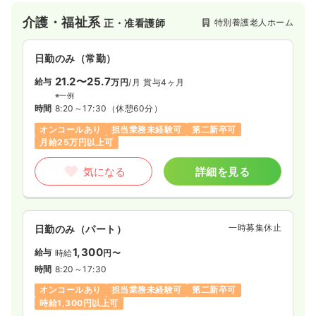
介護・福祉系
特別養護老人ホーム
正・准看護師
日勤のみ（常勤）
21.2〜25.7
給与
万円
/月
賞与4ヶ月
※一例
時間
8:20～17:30
（休憩60分）
オンコールあり
担当業務未経験可
第二新卒可
月給25万円以上可
気になる
詳細を見る
一時募集休止
日勤のみ（パート）
1,300
給与
時給
円〜
時間
8:20～17:30
オンコールあり
担当業務未経験可
第二新卒可
時給1,300円以上可