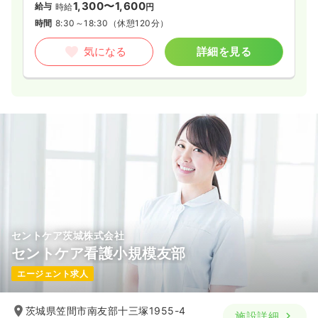
1,300〜1,600
給与
時給
円
時間
8:30～18:30
（休憩120分）
気になる
詳細を見る
セントケア茨城株式会社
セントケア看護小規模友部
エージェント求人
茨城県笠間市南友部十三塚1955-4
施設詳細