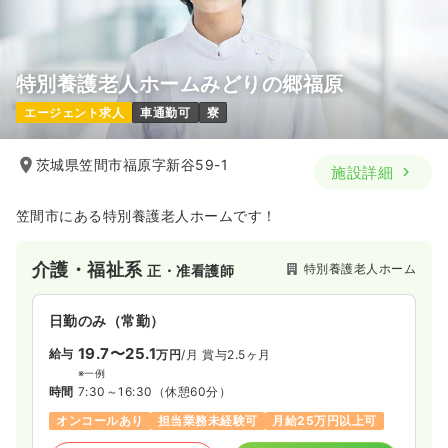
気になる
詳細を見る
特別養護老人ホームみどりの郷福原
一時募集休止
日勤のみ（パート）
エージェント求人
車通勤可
寮
1,500
給与
時給
円〜
時間
8:30～17:30
（休憩60分）
茨城県笠間市福原字新谷59-1
施設詳細
日曜休み
時給1,500円以上可
気になる
詳細を見る
笠間市にある特別養護老人ホームです！
介護・福祉系
特別養護老人ホーム
正・准看護師
日勤のみ（常勤）
19.7〜25.1
給与
万円
/月
賞与2.5ヶ月
※一例
時間
7:30～16:30
（休憩60分）
オンコールあり
担当業務未経験可
月給25万円以上可