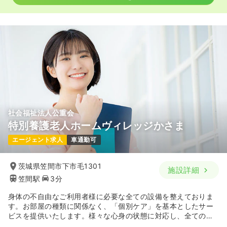
社会福祉法人公重会
特別養護老人ホームヴィレッジかさま
エージェント求人
車通勤可
茨城県笠間市下市毛1301
施設詳細
笠間駅
3分
身体の不自由なご利用者様に必要な全ての設備を整えておりま
す。お部屋の種類に関係なく、「個別ケア」を基本としたサー
ビスを提供いたします。様々な心身の状態に対応し、全ての方
に満足いただける事を目標としております。