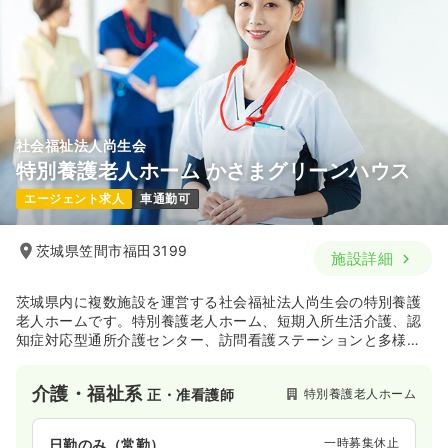
社会福祉法人尚生会
特別養護老人ホーム かさまグリーンハウス
エージェント求人
車通勤可
茨城県笠間市福田3199
施設詳細
茨城県内に複数施設を運営する社会福祉法人尚生会の特別養護
老人ホームです。特別養護老人ホーム、短期入所生活介護、認
知症対応型通所介護センター、訪問看護ステーションと多様な
サービスの提供を行っています。
介護・福祉系
特別養護老人ホーム
正・准看護師
一時募集休止
日勤のみ（常勤）