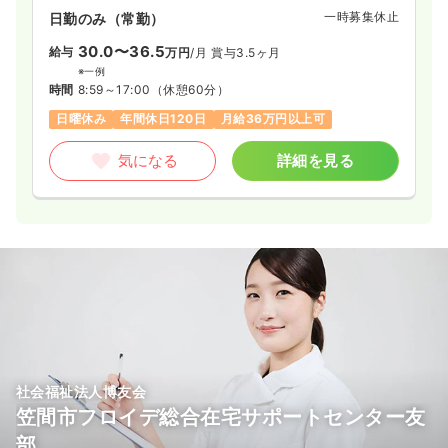
一時募集休止
日勤のみ（常勤）
30.0〜36.5
給与
万円
/月
賞与3.5ヶ月
※一例
時間
8:59～17:00
（休憩60分）
日曜休み
年間休日120日
月給36万円以上可
気になる
詳細を見る
社会福祉法人博友会
笠間市フロイデ総合在宅サポートセンター友
部