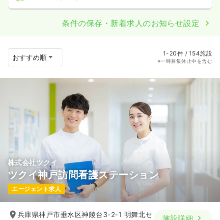
条件の保存・新着求人のお知らせ設定
1-20件 / 154施設
※一時募集休止中を含む
株式会社ツクイ
ツクイ神戸訪問看護ステーション
エージェント求人
兵庫県神戸市垂水区神陵台3-2-1 明舞北セ
施設詳細