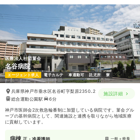
医療法人社団菫会
名谷病院
エージェント求人
電子カルテ
車通勤可
託児所
寮
兵庫県神戸市垂水区名谷町字梨原2350₋2
施設詳細
総合運動公園駅
6分
神戸市医師会2次救急輪番制に加盟している病院です。菫会グル
ープの基幹病院として、関連施設と連携を取りながら地域医療
に貢献しています。
病棟
一般＋療養
正・准看護師