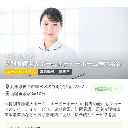
日勤のみ（常勤）
給与
お問い合わせください
時間
8:30～17:00
（休憩60分）
年間休日120日
気になる
詳細を見る
社会福祉法人丸
特別養護老人ホームオービーホーム垂水名谷
エージェント求人
車通勤可
託児所
兵庫県神戸市垂水区名谷町字猿倉273-7
施設詳細
山陽垂水駅
10分
≪特別養護老人ホーム：オービーホーム≫ 特養の他にもショー
トステイ、デイサービス、定期巡回、訪問看護、居宅介護相談
支援事業所などが同じ敷地内にあり、複合的なサービスを提供
している施設です。神戸市垂水区の名谷猿倉に位置し、大きな
中庭がある緑豊かな環境で、利用者様が安心・安全で充実した