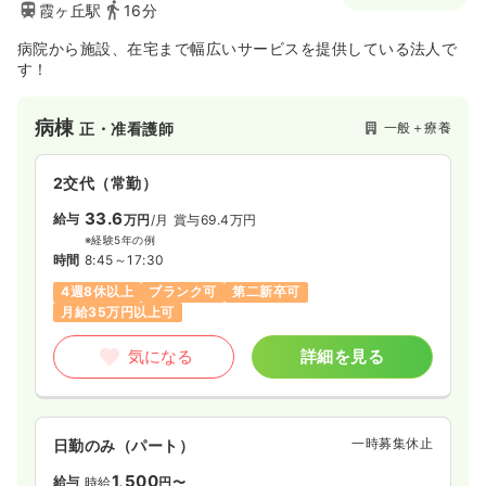
霞ヶ丘駅
16分
月給34万円以上可
病院から施設、在宅まで幅広いサービスを提供している法人で
気になる
詳細を見る
す！
病棟
一般＋療養
正・准看護師
その他
その他介護施設
保健師
2交代（常勤）
一時募集休止
日勤のみ（常勤）
33.6
給与
万円
/月
賞与69.4万円
24.8
給与
万円〜
/月
※経験5年の例
※一例
時間
8:45～17:30
時間
8:45～17:45
4週8休以上
ブランク可
第二新卒可
月給24万円以上可
月給35万円以上可
気になる
詳細を見る
気になる
詳細を見る
一時募集休止
日勤のみ（パート）
1,500
給与
時給
円〜