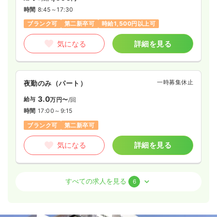
時間
8:45～17:30
ブランク可
第二新卒可
時給1,500円以上可
気になる
詳細を見る
一時募集休止
夜勤のみ（パート）
3.0
給与
万円〜
/回
時間
17:00～9:15
ブランク可
第二新卒可
気になる
詳細を見る
外来
一般＋療養
正・准看護師
すべての求人を見る
6
一時募集休止
日勤のみ（常勤）