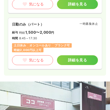
気になる
詳細を見る
一時募集休止
日勤のみ（パート）
1,500〜2,000
給与
時給
円
時間
8:45～17:30
土日休み
オンコールあり
ブランク可
時給2,000円以上可
気になる
詳細を見る