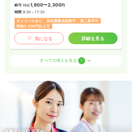
1,800〜2,300
給与
時給
円
時間
8:30～17:30
オンコールあり
担当業務未経験可
第二新卒可
時給2,300円以上可
気になる
詳細を見る
訪問看護
訪問看護
正看護師 / 管理職
すべての求人を見る
1
一時募集休止
日勤のみ（常勤）
36.5〜39.6
給与
万円
/月
賞与2回
※一例
時間
8:30～17:30
4週8休以上
月給39万円以上可
気になる
詳細を見る
医療法人社団 王子会