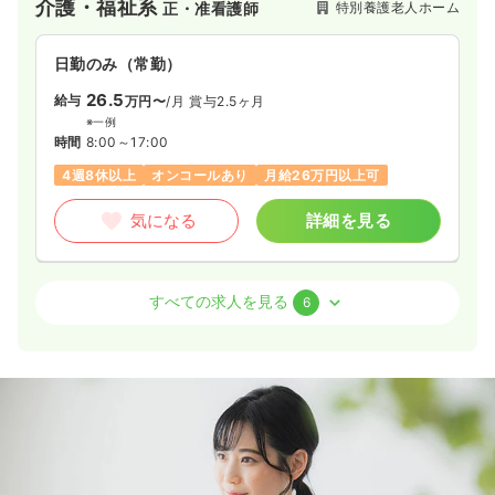
介護・福祉系
特別養護老人ホーム
正・准看護師
暮らしを送れるよう、日常生活のサポートや季節のイベントの
企画・準備を行っています。職員の負担軽減に力を入れてお
り、介護経験を活かして安定した環境で働きたい方、子育てと
日勤のみ（常勤）
両立しながらキャリアを積みたい方にもおすすめの施設です。
26.5
給与
万円〜
/月
賞与2.5ヶ月
※一例
時間
8:00～17:00
4週8休以上
オンコールあり
月給26万円以上可
気になる
詳細を見る
介護・福祉系
デイケア・デイサービス
正・准看護師
すべての求人を見る
6
日勤のみ（常勤）
21.8〜29.2
給与
万円
/月
賞与2.5ヶ月
※一例
時間
8:30～17:30
（休憩60分）
日曜休み
4週8休以上
月給29万円以上可