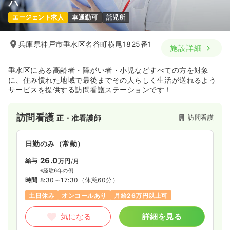
ハ
エージェント求人
車通勤可
託児所
兵庫県神戸市垂水区名谷町横尾1825番1
施設詳細
垂水区にある高齢者・障がい者・小児などすべての方を対象
に、住み慣れた地域で最後までその人らしく生活が送れるよう
サービスを提供する訪問看護ステーションです！
訪問看護
訪問看護
正・准看護師
日勤のみ（常勤）
26.0
給与
万円
/月
※経験6年の例
時間
8:30～17:30
（休憩60分）
土日休み
オンコールあり
月給26万円以上可
気になる
詳細を見る