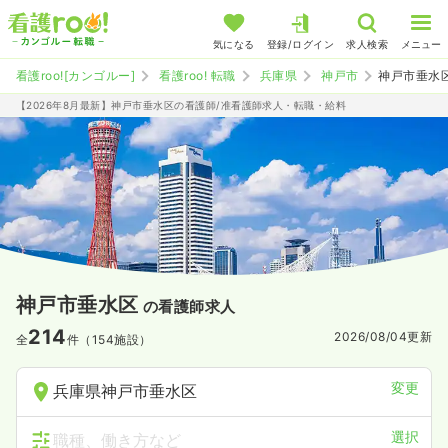
気になる
登録/ログイン
求人検索
メニュー
看護roo![カンゴルー]
看護roo! 転職
兵庫県
神戸市
神戸市垂水
【2026年8月最新】神戸市垂水区の看護師/准看護師求人・転職・給料
神戸市垂水区
の看護師求人
214
2026/08/04
更新
全
件（154施設）
変更
兵庫県神戸市垂水区
選択
職種、働き方など