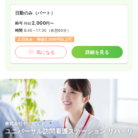
日勤のみ（パート）
2,000
給与
時給
円〜
時間
8:45～17:30
（休憩60分）
土日休み
時給2,000円以上可
気になる
詳細を見る
株式会社セラピット
ユニバーサル訪問看護ステーション リハ・リ