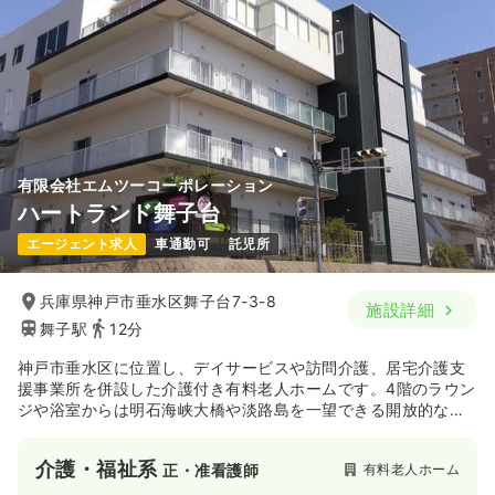
19.3〜32.2
給与
万円
/月
賞与2回
※一例
時間
8:45～17:30
4週8休以上
ブランク可
月給32万円以上可
気になる
詳細を見る
有限会社エムツーコーポレーション
ハートランド舞子台
一時募集休止
日勤のみ（パート）
エージェント求人
車通勤可
託児所
給与
お問い合わせください
時間
8:45～17:30
兵庫県神戸市垂水区舞子台7-3-8
ブランク可
施設詳細
舞子駅
12分
気になる
詳細を見る
神戸市垂水区に位置し、デイサービスや訪問介護、居宅介護支
援事業所を併設した介護付き有料老人ホームです。4階のラウン
ジや浴室からは明石海峡大橋や淡路島を一望できる開放的な環
オペ室(手術室)
一般＋療養
正・准看護師
境が整っており、全34室の少人数制を活かして、入居者様一人
ひとりが自分らしく過ごせるよう、手厚い人員体制でのケアを
介護・福祉系
有料老人ホーム
正・准看護師
実践しています。医療面では隣接する「ハートランドらいふク
一時募集休止
日勤のみ（常勤）
リニック」の医師が毎日訪問する等、緊密な連携体制が構築さ