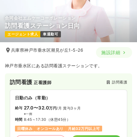
合同会社エムケーコーポレーション
訪問看護ステーション日向
エージェント求人
車通勤可
兵庫県神戸市垂水区潮見が丘1-5-26
施設詳細
神戸市垂水区にある訪問看護ステーションです。
訪問看護
訪問看護
正看護師
日勤のみ（常勤）
27.0〜32.0
給与
万円
/月
賞与3ヶ月
※一例
時間
8:45～17:30
（休憩45分）
日曜休み
オンコールあり
月給32万円以上可