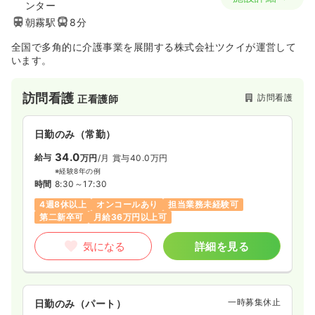
ンター
朝霧駅
8分
全国で多角的に介護事業を展開する株式会社ツクイが運営して
います。
訪問看護
訪問看護
正看護師
日勤のみ（常勤）
34.0
給与
万円
/月
賞与40.0万円
※経験8年の例
時間
8:30～17:30
4週8休以上
オンコールあり
担当業務未経験可
第二新卒可
月給36万円以上可
気になる
詳細を見る
一時募集休止
日勤のみ（パート）