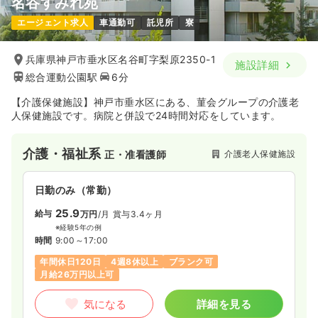
名谷すみれ苑
エージェント求人
車通勤可
託児所
寮
兵庫県神戸市垂水区名谷町字梨原2350-1
施設詳細
総合運動公園駅
6分
【介護保健施設】神戸市垂水区にある、菫会グループの介護老
人保健施設です。病院と併設で24時間対応をしています。
介護・福祉系
介護老人保健施設
正・准看護師
日勤のみ（常勤）
25.9
給与
万円
/月
賞与3.4ヶ月
※経験5年の例
時間
9:00～17:00
年間休日120日
4週8休以上
ブランク可
月給26万円以上可
気になる
詳細を見る