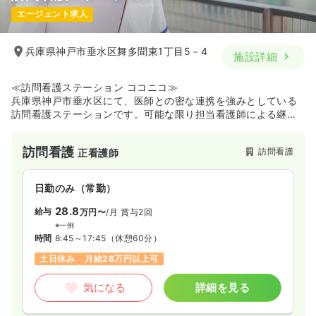
31.4〜37.7
エージェント求人
給与
万円
/月
賞与3.1ヶ月
※一例
時間
8:45～17:30
（休憩45分）
兵庫県神戸市垂水区舞多聞東1丁目5－4
施設詳細
4週8休以上
オンコールあり
月給37万円以上可
≪訪問看護ステーション ココニコ≫
気になる
詳細を見る
兵庫県神戸市垂水区にて、医師との密な連携を強みとしている
訪問看護ステーションです。可能な限り担当看護師による継続
的な訪問を大切にしており、利用者の生活背景や価値観を深く
その他
一般＋療養
正看護師
理解しながらじっくり向き合いたい方に最適な環境です。
訪問看護
訪問看護
正看護師
一時募集休止
日勤のみ（常勤）
日勤のみ（常勤）
27.6〜32.7
給与
万円
/月
賞与3.1ヶ月
28.8
給与
万円〜
/月
賞与2回
※一例
時間
8:45～17:30
※一例
時間
8:45～17:45
（休憩60分）
日祝休み
4週8休以上
月給32万円以上可
土日休み
月給28万円以上可
気になる
詳細を見る
気になる
詳細を見る