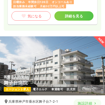
日曜休み
年間休日126日
オンコールあり
担当業務未経験可
月給32万円以上可
気になる
詳細を見る
気になる
詳細を見る
一時募集休止
日勤のみ（パート）
2,200
給与
時給
円〜
NEW
時間
8:45～17:45
オンコールあり
時給2,200円以上可
気になる
詳細を見る
訪問看護
訪問看護
正看護師 / 管理職
医療法人浩生会
舞子台病院
一時募集休止
日勤のみ（常勤）
エージェント求人
電子カルテ
車通勤可
託児所
34.5
給与
万円〜
/月
※一例
兵庫県神戸市垂水区舞子台7-2-1
時間
8:00～18:00
（休憩60分）
施設詳細