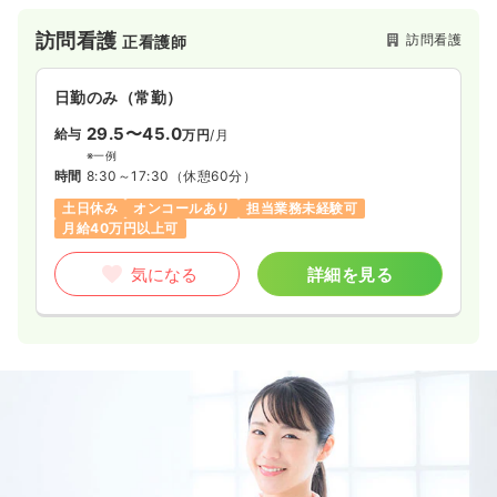
生活の質の向上に貢献しています。
訪問看護
訪問看護
正看護師
日勤のみ（常勤）
29.5〜45.0
給与
万円
/月
※一例
時間
8:30～17:30
（休憩60分）
土日休み
オンコールあり
担当業務未経験可
月給40万円以上可
気になる
詳細を見る