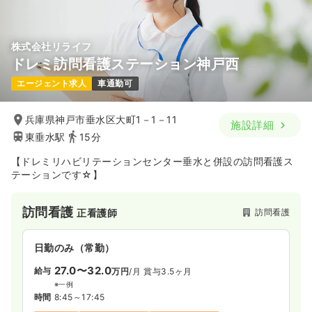
気になる
詳細を見る
株式会社リライフ
ドレミ訪問看護ステーション神戸西
一時募集休止
日勤のみ（パート）
エージェント求人
車通勤可
1,300〜1,450
給与
時給
円
時間
8:30～17:30
（休憩60分）
兵庫県神戸市垂水区大町1－1－11
施設詳細
日曜休み
時給1,400円以上可
東垂水駅
15分
気になる
詳細を見る
【ドレミリハビリテーションセンター垂水と併設の訪問看護ス
テーションです☆】
訪問看護
訪問看護
正看護師
訪問看護
訪問看護
正看護師
一時募集休止
日勤のみ（常勤）
日勤のみ（常勤）
29.0〜39.5
給与
万円
/月
賞与2回
27.0〜32.0
給与
万円
/月
賞与3.5ヶ月
※一例
※一例
時間
8:45～17:45
（休憩60分）
時間
8:45～17:45
4週8休以上
オンコールあり
月給39万円以上可