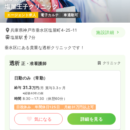
塩屋王子クリニック
エージェント求人
電子カルテ
車通勤可
兵庫県神戸市垂水区塩屋町4-25-11
施設詳細
塩屋駅
7分
垂水区にある貴重な透析クリニックです！
透析
クリニック
正・准看護師
日勤のみ（常勤）
31.3
給与
万円
/月
賞与3.3ヶ月
※経験40年の例
時間
8:30～17:30
（休憩60分）
日祝休み
年間休日125日
月給31万円以上可
気になる
詳細を見る