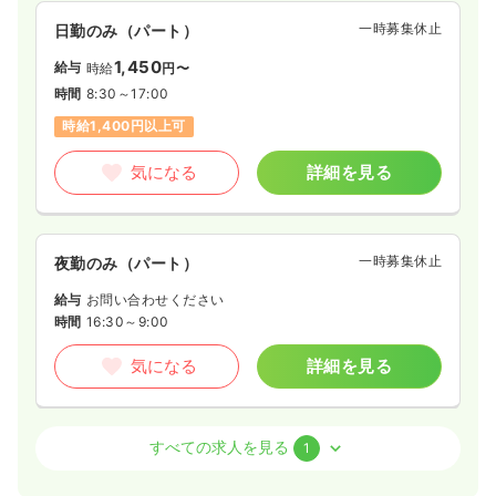
一時募集休止
日勤のみ（パート）
1,450
給与
時給
円〜
時間
8:30～17:00
時給1,400円以上可
気になる
詳細を見る
一時募集休止
夜勤のみ（パート）
給与
お問い合わせください
時間
16:30～9:00
気になる
詳細を見る
オペ室(手術室)
一般＋療養
正看護師
すべての求人を見る
1
一時募集休止