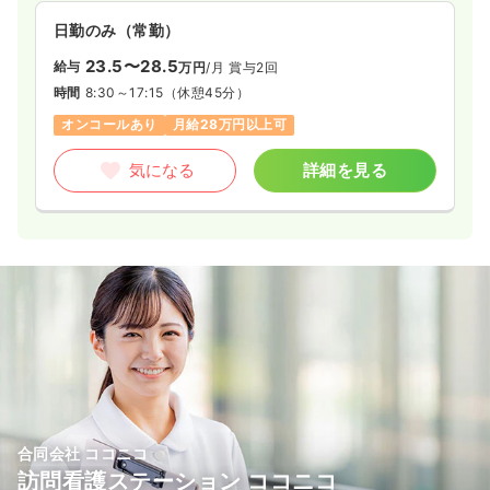
れているため、緊急時や医療的な相談も迅速に行える環境で
給与
お問い合わせください
日勤のみ（常勤）
す。働くスタッフにとっても安心感があり、施設内に事業所内
時間
9:00～17:00
保育所が完備されているため、子育て中の方も仕事と家庭を両
23.5〜28.5
給与
万円
/月
賞与2回
日祝休み
4週8休以上
ブランク可
立しやすい職場です。また、有給休暇の積極的な取得推奨や、
時間
8:30～17:15
（休憩45分）
残業がほぼ発生しない勤務体制など、プライベートを大切にし
気になる
詳細を見る
ながら、地域に根ざした一貫した介護サービスを提供したい方
オンコールあり
月給28万円以上可
に適した施設です。
気になる
詳細を見る
一時募集休止
日勤のみ（パート）
給与
お問い合わせください
時間
9:00～17:00
日祝休み
ブランク可
気になる
詳細を見る
訪問看護
一般＋療養
正看護師 / 管理職
合同会社 ココニコ
一時募集休止
日勤のみ（常勤）
訪問看護ステーション ココニコ