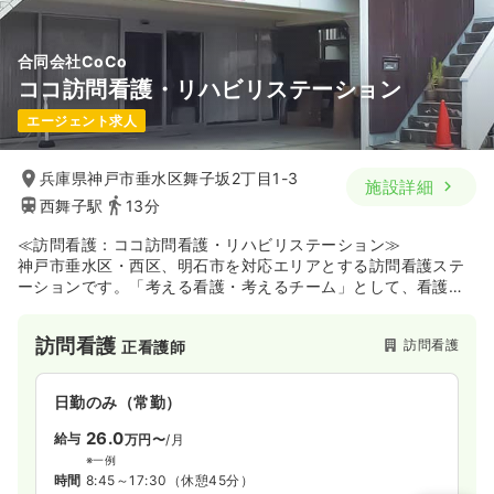
合同会社CoCo
ココ訪問看護・リハビリステーション
エージェント求人
兵庫県神戸市垂水区舞子坂2丁目1-3
施設詳細
西舞子駅
13分
≪訪問看護：ココ訪問看護・リハビリステーション≫
神戸市垂水区・西区、明石市を対応エリアとする訪問看護ステ
ーションです。「考える看護・考えるチーム」として、看護師
やリハビリスタッフがご自宅へ訪問し、24時間対応でサポート
しています。0歳からの小児訪問看護やターミナルケア、認知症
訪問看護
訪問看護
正看護師
ケア、神経難病ケア、精神科訪問看護といった幅広い分野に加
え、リハビリ職による呼吸リハビリや医療リンパドレナージに
よるマッサージなど、多様なケアを提供しているのが特徴で
日勤のみ（常勤）
す。ご自宅での療養に不安を抱える方やご家族の心に寄り添
い、お一人おひとりの「その人らしさ」を大切にしたケアを提
26.0
給与
万円〜
/月
供したい方にオススメの施設です。
※一例
時間
8:45～17:30
（休憩45分）