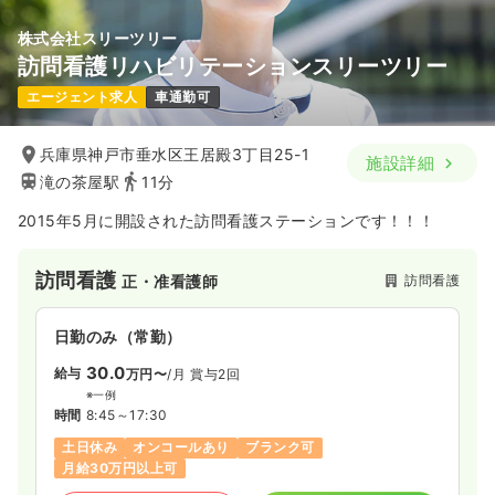
株式会社スリーツリー
訪問看護リハビリテーションスリーツリー
エージェント求人
車通勤可
兵庫県神戸市垂水区王居殿3丁目25-1
施設詳細
滝の茶屋駅
11分
2015年5月に開設された訪問看護ステーションです！！！
訪問看護
訪問看護
正・准看護師
日勤のみ（常勤）
30.0
給与
万円〜
/月
賞与2回
※一例
時間
8:45～17:30
土日休み
オンコールあり
ブランク可
月給30万円以上可