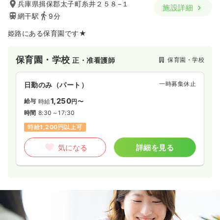
兵庫県揖保郡太子町糸井２５８−１
施設詳細
網干駅
9分
姫路にある保育園です★
保育園・学校
保育園・学校
正・准看護師
一時募集休止
日勤のみ（パート）
1,250
給与
時給
円〜
時間
8:30～17:30
時給1,200円以上可
気になる
詳細を見る