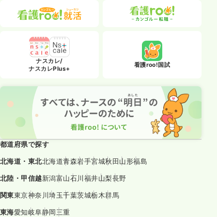
ナスカレ/
看護roo!国試
ナスカレPlus+
都道府県で探す
北海道・東北
北海道
青森
岩手
宮城
秋田
山形
福島
北陸・甲信越
新潟
富山
石川
福井
山梨
長野
関東
東京
神奈川
埼玉
千葉
茨城
栃木
群馬
東海
愛知
岐阜
静岡
三重