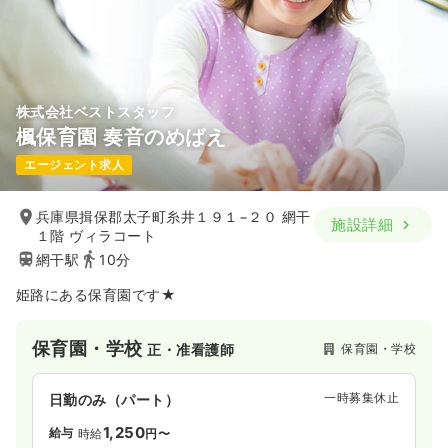
株式会社ベストスタッフ
楓保育園 奏音のめばえ
エージェント求人
兵庫県揖保郡太子町糸井１９１−２０ 網干
施設詳細
１階 ヴィラコート
網干駅
10分
姫路にある保育園です★
保育園・学校
保育園・学校
正・准看護師
一時募集休止
日勤のみ（パート）
1,250
給与
時給
円〜