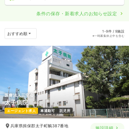
条件の保存・新着求人のお知らせ設定
1-9件 / 9施設
※一時募集休止中を含む
医療法人三宅会
太子病院
エージェント求人
車通勤可
託児所
兵庫県揖保郡太子町鵤387番地
施設詳細