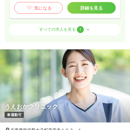
気になる
詳細を見る
外来
一般病院
正看護師
すべての求人を見る
1
日勤のみ（パート）
1,500
給与
時給
円〜
時間
8:30～17:30
（休憩60分）
時給1,500円以上可
気になる
詳細を見る
うえおかクリニック
車通勤可
兵庫県揖保郡太子町蓮常寺１０３－１