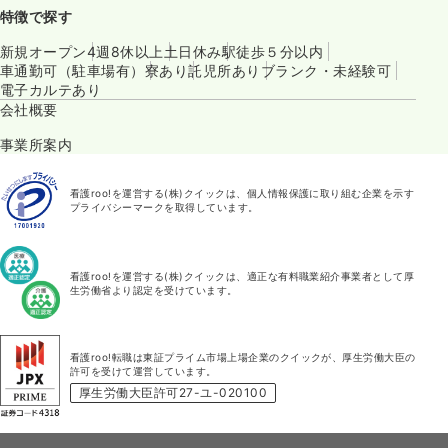
特徴で探す
新規オープン
4週8休以上
土日休み
駅徒歩５分以内
車通勤可（駐車場有）
寮あり
託児所あり
ブランク・未経験可
電子カルテあり
会社概要
事業所案内
看護roo!を運営する(株)クイックは、個人情報保護に取り組む企業を示す
プライバシーマークを取得しています。
看護roo!を運営する(株)クイックは、適正な有料職業紹介事業者として厚
生労働省より認定を受けています。
看護roo!転職は東証プライム市場上場企業のクイックが、厚生労働大臣の
許可を受けて運営しています。
厚生労働大臣許可27-ユ-020100