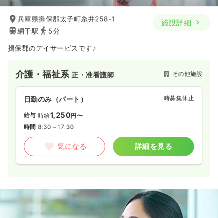
兵庫県揖保郡太子町糸井258-1
施設詳細
網干駅
5分
揖保郡のデイサービスです♪
介護・福祉系
その他施設
正・准看護師
一時募集休止
日勤のみ（パート）
1,250
給与
時給
円〜
時間
8:30～17:30
気になる
詳細を見る