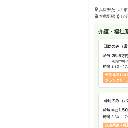
兵庫県たつの市龍
本竜野駅
17
介護・福祉
日勤のみ（常
25.5
給与
万
※経験28年
時間
8:30～17
年間休日120
ブランク可
日勤のみ（パ
1,5
給与
時給
時間
8:30～17
担当業務未経