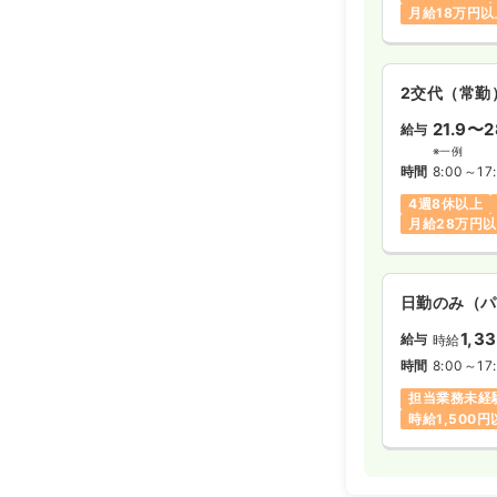
月給18万円以
2交代（常勤
21.9〜2
給与
※一例
時間
8:00～17
4週8休以上
月給28万円
日勤のみ（パ
1,3
給与
時給
時間
8:00～17
担当業務未経
時給1,500