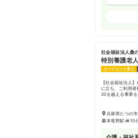
訪問看護
正
日勤のみ（常
25.0
給与
万
※一例
社会福祉法人桑
時間
9:00～18
特別養護老人
年間休日125
エージェント求人
【社会福祉法人】
に立ち、ご利用者
20を越える事業
して運営されてい
地域に貢献してお
兵庫県たつの市
本竜野駅
10
介護・福祉