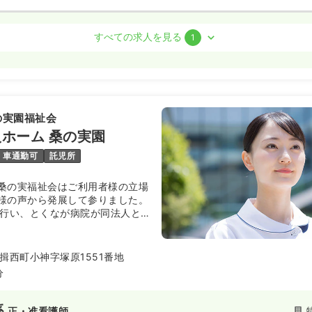
デイ
看護師
すべての求人を見る
1
勤）
円
/月
気になる
の実園福祉会
:00
ホーム 桑の実園
日
月給25万円以上可
車通勤可
託児所
桑の実福祉会はご利用者様の立場
様の声から発展して参りました。
を行い、とくなが病院が同法人と
ますので、介護・医療の両面から
ります。
揖西町小神字塚原1551番地
分
系
正・准看護師