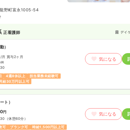
野町富永1005-54
分
系
デイ
正看護師
勤）
円
/月
賞与2ヶ月
気になる
の例
:30
日
4週8休以上
担当業務未経験可
月給30万円以上可
ート）
00
円
気になる
:30
（休憩60分）
験可
ブランク可
時給1,500円以上可