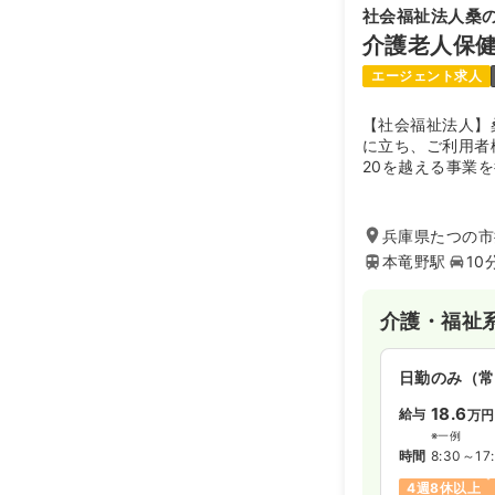
社会福祉法人桑
介護老人保健
エージェント求人
【社会福祉法人】
に立ち、ご利用者
20を越える事業
して運営されてい
地域に貢献してお
兵庫県たつの市
本竜野駅
10
介護・福祉
日勤のみ（常
18.6
給与
万円
※一例
時間
8:30～17
4週8休以上