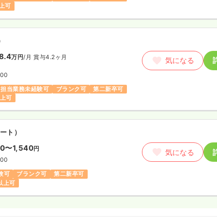
上可
）
8.4
万円
/月
賞与4.2ヶ月
気になる
:00
担当業務未経験可
ブランク可
第二新卒可
以上可
ート）
30〜1,540
円
気になる
:00
験可
ブランク可
第二新卒可
円以上可