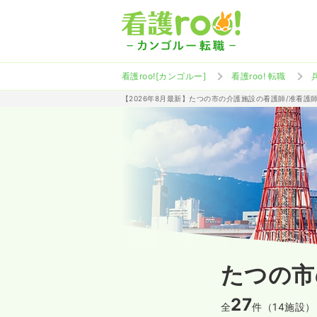
看護roo![カンゴルー]
看護roo! 転職
【2026年8月最新】たつの市の介護施設の看護師/准看護
たつの市
27
全
件（14施設）