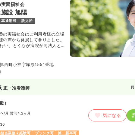
の実園福祉会
施設 旭陽
車通勤可
託児所
桑の実福祉会はご利用者様の立場
様の声から発展して参りました。
を行い、とくなが病院が同法人と
ますので、介護・医療の両面から
ります。
揖西町小神字塚原1551番地
分
系
正・准看護師
勤）
〜
/月
賞与4.2ヶ月
気になる
:30
担当業務未経験可
ブランク可
第二新卒可