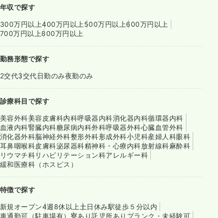
年収で探す
300万円以上
400万円以上
500万円以上
600万円以上
700万円以上
800万円以上
勤務形態で探す
2交代
3交代
日勤のみ
夜勤のみ
診療科目で探す
美容外科
美容皮膚科
内科
呼吸器内科
消化器内科
循環器内科
血液内科
腎臓内科
糖尿病内科
外科
呼吸器外科
心臓血管外科
消化器外科
脳神経外科
整形外科
形成外科
小児科
産婦人科
眼科
耳鼻咽喉科
皮膚科
泌尿器科
精神科・心療内科
放射線科
麻酔科
リウマチ科
リハビリテーション科
アレルギー科
緩和医療科（ホスピス）
特徴で探す
新規オープン
4週8休以上
土日休み
駅徒歩５分以内
車通勤可（駐車場有）
寮あり
託児所あり
ブランク・未経験可