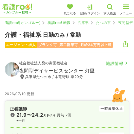
気になる
登録/ログイン
求人検索
メニュー
看護roo![カンゴルー]
看護roo! 転職
兵庫県
たつの市
夜間型デ
介護・福祉系
日勤のみ / 常勤
エージェント求人
ブランク可
第二新卒可
月給24万円以上可
社会福祉法人桑の実園福祉会
施設情報
夜間型デイサービスセンター 灯里
兵庫県たつの市 / 本竜野駅 車20分
2026/07/19 更新
正看護師
一時募集休止
21.9〜24.2
賞与 2回
万円
/月
※一例