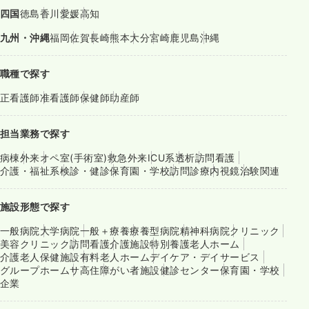
四国
徳島
香川
愛媛
高知
九州・沖縄
福岡
佐賀
長崎
熊本
大分
宮崎
鹿児島
沖縄
職種で探す
正看護師
准看護師
保健師
助産師
担当業務で探す
病棟
外来
オペ室(手術室)
救急外来
ICU系
透析
訪問看護
介護・福祉系
検診・健診
保育園・学校
訪問診療
内視鏡
治験関連
施設形態で探す
一般病院
大学病院
一般＋療養
療養型病院
精神科病院
クリニック
美容クリニック
訪問看護
介護施設
特別養護老人ホーム
介護老人保健施設
有料老人ホーム
デイケア・デイサービス
グループホーム
サ高住
障がい者施設
健診センター
保育園・学校
企業