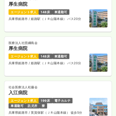
厚生病院
エージェント求人
148床
車通勤可
兵庫県姫路市
/ 姫路駅（ＪＲ山陽本線） バス20分
医療法人社団綱島会
厚生病院
エージェント求人
148床
車通勤可
兵庫県姫路市
/ 姫路駅（ＪＲ山陽本線） バス20分
社会医療法人松藤会
入江病院
エージェント求人
199床
電子カルテ
車通勤可
託児所
寮
兵庫県姫路市
/ 英賀保駅（ＪＲ山陽本線） 徒歩5分