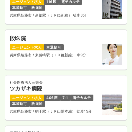
エージェント求人
116床
電子カルテ
車通勤可
託児所
兵庫県姫路市
/ 余部駅（ＪＲ姫新線） 徒歩3分
段医院
エージェント求人
車通勤可
兵庫県姫路市
/ 東觜崎駅（ＪＲ姫新線） 車9分
社会医療法人三栄会
ツカザキ病院
エージェント求人
406床
7:1
電子カルテ
車通勤可
託児所
兵庫県姫路市
/ 網干駅（ＪＲ山陽本線） 徒歩15分