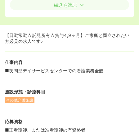
安心してご勤務可能な職場です。最低でも半額、勤続年数
続きを読む
によっては全額補助してくれる制度も魅力の一つです。
■エステサロンの割引制度がございます。
■職員旅行やバレーボール大会等、楽しい行事もございま
す。
【日勤常勤☆託児所有☆賞与4,9ヶ月】ご家庭と両立されたい
方必見の求人です♪
仕事内容
■夜間型デイサービスセンターでの看護業務全般
施設形態・診療科目
その他介護施設
応募資格
■正看護師、または准看護師の有資格者