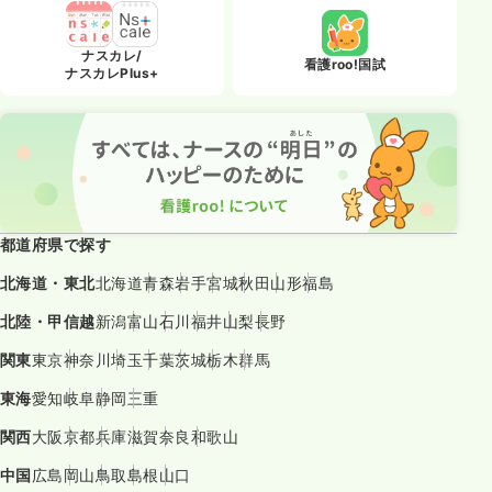
ナスカレ/
看護roo!国試
ナスカレPlus+
都道府県で探す
北海道・東北
北海道
青森
岩手
宮城
秋田
山形
福島
北陸・甲信越
新潟
富山
石川
福井
山梨
長野
関東
東京
神奈川
埼玉
千葉
茨城
栃木
群馬
東海
愛知
岐阜
静岡
三重
関西
大阪
京都
兵庫
滋賀
奈良
和歌山
中国
広島
岡山
鳥取
島根
山口