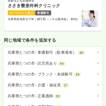
医療法人社団健樹会
ささき整形外科クリニック
エージェント求人
車通勤可
兵庫県揖保郡太子町
/ 網干駅（ＪＲ山陽本線） 車8分
同じ地域で条件を追加する
兵庫県たつの市
×
車通勤可（駐車場有）
46
兵庫県たつの市
×
託児所あり
40
兵庫県たつの市
×
ブランク・未経験可
36
兵庫県たつの市
×
介護・福祉系
27
兵庫県たつの市
×
正看護師
55