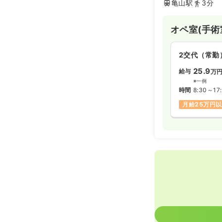
亀山駅
3分
オペ室(手術
2交代（常勤
25.9
給与
万
※一例
時間
8:30～17
月給25万円