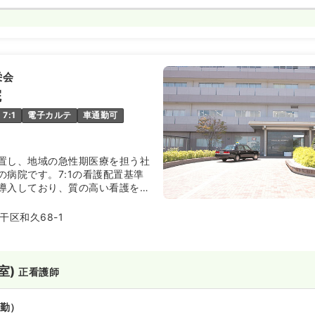
栄会
院
7:1
電子カルテ
車通勤可
置し、地域の急性期医療を担う社
の病院です。7:1の看護配置基準
導入しており、質の高い看護を提
。二次救急指定を受けているた
たい方におすすめです。
干区和久68-1
室)
正看護師
勤）