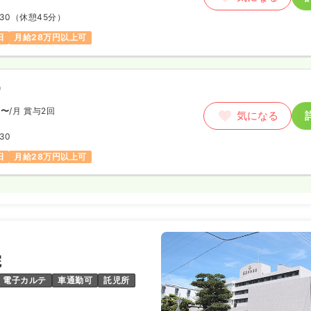
:30
（休憩45分）
日
月給28万円以上可
）
円〜
/月
賞与2回
気になる
:30
日
月給28万円以上可
院
電子カルテ
車通勤可
託児所