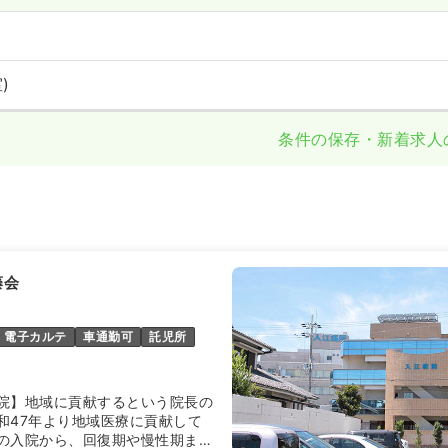
)
条件の保存・新着求人
藤会
電子カルテ
車通勤可
託児所
院】地域に貢献するという院長の
和47年より地域医療に貢献して
の入院から、回復期や慢性期まで