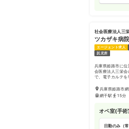
社会医療法人三
ツカザキ病
エージェント求人
託児所
兵庫県姫路市に位
会医療法人三栄会
で、電子カルテを
供できる環境です
め、地域に貢献し
兵庫県姫路市網
網干駅
15分
オペ室(手術
日勤のみ（常