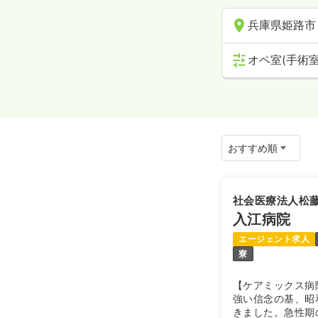
兵庫県姫路市
オペ室(手術室
社会医療法人松
入江病院
エージェント求人
寮
【ケアミックス病
強い信念の基、昭
きました。急性期