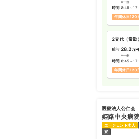
※一例
時間
8:45～17
年間休日120
2交代（常勤
28.2
給与
万
※一例
時間
8:45～17
年間休日120
医療法人公仁会
姫路中央病
エージェント求人
寮