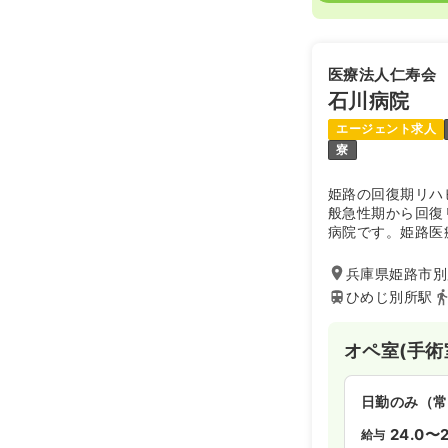
医療法人仁寿会
石川病院
エージェント求人
寮
姫路の回復期リハ
般急性期から回復
病院です。姫路医
いる地域密着型病
兵庫県姫路市別所
ひめじ別所駅
オペ室(手術
日勤のみ（常
24.0〜2
給与