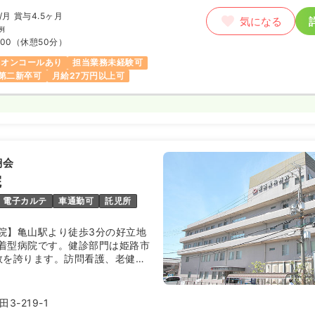
/月
賞与4.5ヶ月
気になる
例
:00
（休憩50分）
オンコールあり
担当業務未経験可
第二新卒可
月給27万円以上可
翔会
院
電子カルテ
車通勤可
託児所
院】亀山駅より徒歩3分の好立地
着型病院です。健診部門は姫路市
数を誇ります。訪問看護、老健を
の両面から地域医療に貢献してお
3-219-1