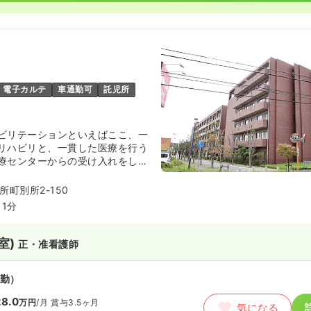
電子カルテ
車通勤可
託児所
ビリテーションといえばここ、一
リハビリと、一貫した医療を行う
療センターからの受け入れをして
院です。
町別所2-150
1分
室)
正・准看護師
勤）
8.0
万円
/月
賞与3.5ヶ月
気になる