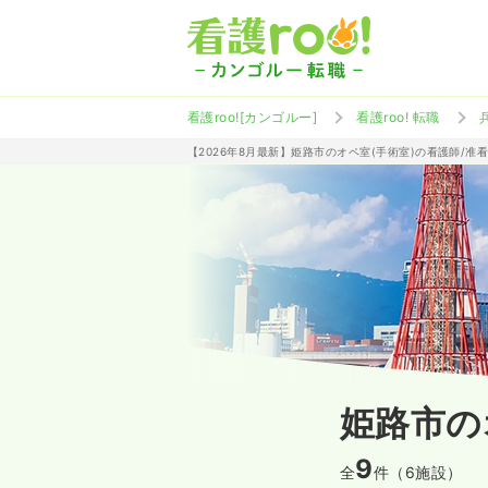
看護roo![カンゴルー]
看護roo! 転職
【2026年8月最新】姫路市のオペ室(手術室)の看護師/
姫路市の
9
全
件（6施設）