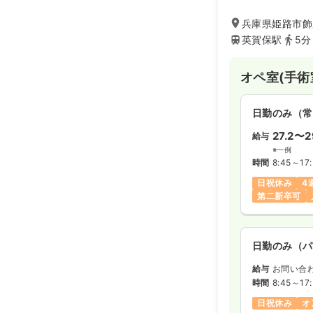
も対応し、在宅復
愛されている病院
兵庫県姫路市飾
英賀保駅
5分
オペ室(手術
日勤のみ（常
27.2〜2
給与
※一例
時間
8:45～17
日祝休み
4
第二新卒可
日勤のみ（パ
給与
お問い合
時間
8:45～17
日祝休み
オ