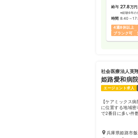
27.8
給与
万円
※経験6年の
時間
8:40～17
4週8休以上
ブランク可
社会医療法人芙
姫路愛和病
エージェント求人
【ケアミックス病
に位置する地域密
で2番目に多い件
揃え、介護と医療
ります。
兵庫県姫路市飯田