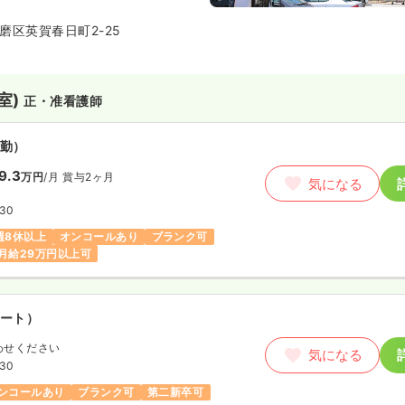
帰支援をサポートしている地域に
です。
磨区英賀春日町2-25
室)
正・准看護師
勤）
9.3
万円
/月
賞与2ヶ月
気になる
:30
週8休以上
オンコールあり
ブランク可
月給29万円以上可
ート）
わせください
気になる
:30
ンコールあり
ブランク可
第二新卒可