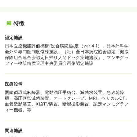
特徴
認定施設
日本医療機能評価機構[総合病院]認定（var.4.1）、日本外科学
会外科専門医制度修練施設、（社）全日本病院協会認定「健康
保険組合連合会認定日帰り人間ドック実施施設」、マンモグラ
フィー検診精度管理中央委員会画像認定施設
医療設備
閉鎖循環式麻酔器、電動油圧手術台、滅菌水装置、急速乾燥
機、高圧蒸気滅菌装置、オートクレープ、MRI、ヘリカルCT、
血管造影装置、X線TV装置、断層撮影装置、認定マンモグラフ
ィー機器、等
関連施設