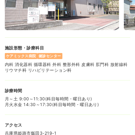
一時募集休止
日勤のみ（パート）
1,500
給与
時給
円〜
時間
8:30～15:00
日祝休み
時給1,500円以上可
施設形態・診療科目
気になる
詳細を見る
ケアミックス病院
健診センター
内科 消化器科 循環器科 外科 整形外科 皮膚科 肛門科 放射線科
リウマチ科 リハビリテーション科
診療時間
月～土 9:00～11:30(科目毎時間・曜日あり)
月火水金 14:30～17:30(科目毎時間・曜日あり)
アクセス
兵庫県姫路市飯田3-219-1