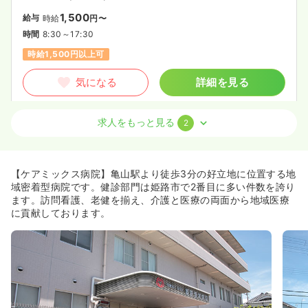
1,500
給与
時給
円〜
時間
8:30～17:30
時給1,500円以上可
気になる
詳細を見る
求人をもっと見る
2
オペ室(手術室)
一般＋療養
正・准看護師
一時募集休止
2交代（常勤）
【ケアミックス病院】亀山駅より徒歩3分の好立地に位置する地
25.9
給与
万円〜
/月
賞与2回
域密着型病院です。健診部門は姫路市で2番目に多い件数を誇り
※一例
ます。訪問看護、老健を揃え、介護と医療の両面から地域医療
時間
8:30～17:30
に貢献しております。
月給25万円以上可
気になる
詳細を見る
検診・健診
一般＋療養
正・准看護師