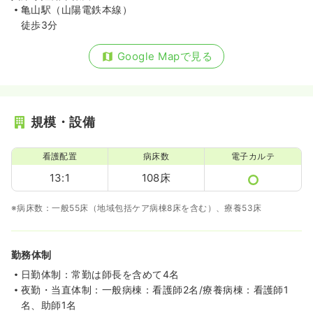
亀山駅（山陽電鉄本線）
徒歩3分
Google Mapで見る
規模・設備
看護配置
病床数
電子カルテ
13:1
108床
※病床数：一般55床（地域包括ケア病棟8床を含む）、療養53床
勤務体制
日勤体制：常勤は師長を含めて4名
夜勤・当直体制：一般病棟：看護師2名/療養病棟：看護師1
名、助師1名