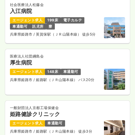
社会医療法人松藤会
入江病院
エージェント求人
199床
電子カルテ
車通勤可
託児所
寮
兵庫県姫路市
/ 英賀保駅（ＪＲ山陽本線） 徒歩5分
医療法人社団綱島会
厚生病院
エージェント求人
148床
車通勤可
兵庫県姫路市
/ 姫路駅（ＪＲ山陽本線） バス20分
一般財団法人京都工場保健会
姫路健診クリニック
エージェント求人
車通勤可
兵庫県姫路市
/ 姫路駅（ＪＲ山陽本線） 徒歩3分