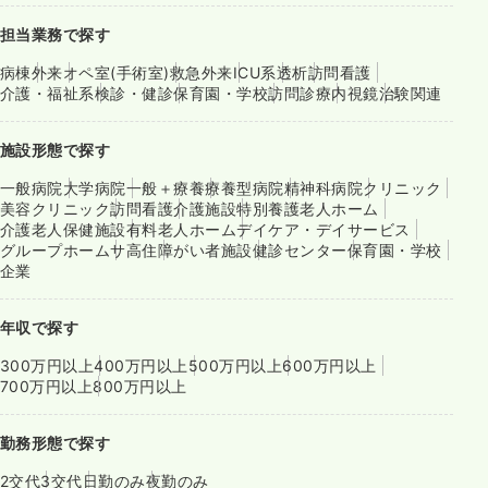
担当業務で探す
病棟
外来
オペ室(手術室)
救急外来
ICU系
透析
訪問看護
介護・福祉系
検診・健診
保育園・学校
訪問診療
内視鏡
治験関連
施設形態で探す
一般病院
大学病院
一般＋療養
療養型病院
精神科病院
クリニック
美容クリニック
訪問看護
介護施設
特別養護老人ホーム
介護老人保健施設
有料老人ホーム
デイケア・デイサービス
グループホーム
サ高住
障がい者施設
健診センター
保育園・学校
企業
年収で探す
300万円以上
400万円以上
500万円以上
600万円以上
700万円以上
800万円以上
勤務形態で探す
2交代
3交代
日勤のみ
夜勤のみ