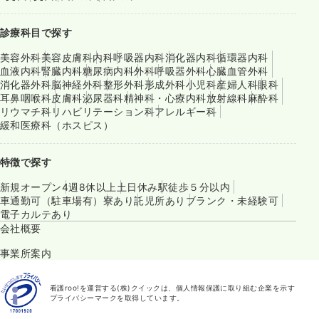
診療科目で探す
美容外科
美容皮膚科
内科
呼吸器内科
消化器内科
循環器内科
血液内科
腎臓内科
糖尿病内科
外科
呼吸器外科
心臓血管外科
消化器外科
脳神経外科
整形外科
形成外科
小児科
産婦人科
眼科
耳鼻咽喉科
皮膚科
泌尿器科
精神科・心療内科
放射線科
麻酔科
リウマチ科
リハビリテーション科
アレルギー科
緩和医療科（ホスピス）
特徴で探す
新規オープン
4週8休以上
土日休み
駅徒歩５分以内
車通勤可（駐車場有）
寮あり
託児所あり
ブランク・未経験可
電子カルテあり
会社概要
事業所案内
看護roo!を運営する(株)クイックは、個人情報保護に取り組む企業を示す
プライバシーマークを取得しています。