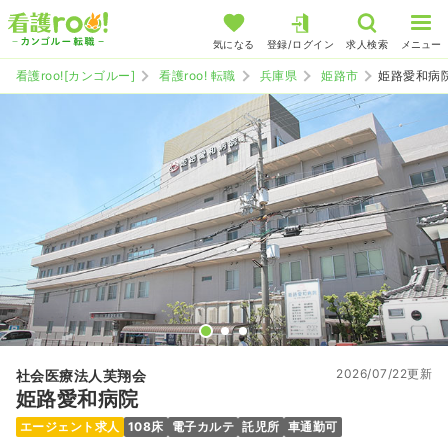
気になる
登録/ログイン
求人検索
メニュー
看護roo![カンゴルー]
看護roo! 転職
兵庫県
姫路市
姫路愛和病
2026/07/22更新
社会医療法人芙翔会
姫路愛和病院
エージェント求人
108床
電子カルテ
託児所
車通勤可