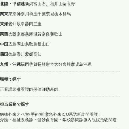
北陸・甲信越
新潟
富山
石川
福井
山梨
長野
関東
東京
神奈川
埼玉
千葉
茨城
栃木
群馬
東海
愛知
岐阜
静岡
三重
関西
大阪
京都
兵庫
滋賀
奈良
和歌山
中国
広島
岡山
鳥取
島根
山口
四国
徳島
香川
愛媛
高知
九州・沖縄
福岡
佐賀
長崎
熊本
大分
宮崎
鹿児島
沖縄
職種で探す
正看護師
准看護師
保健師
助産師
担当業務で探す
病棟
外来
オペ室(手術室)
救急外来
ICU系
透析
訪問看護
介護・福祉系
検診・健診
保育園・学校
訪問診療
内視鏡
治験関連