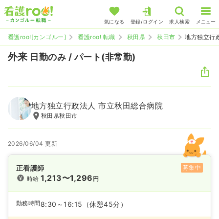
気になる
登録/ログイン
求人検索
メニュー
看護roo![カンゴルー]
看護roo! 転職
秋田県
秋田市
地方独立行
外来
日勤のみ / パート(非常勤)
地方独立行政法人 市立秋田総合病院
秋田県秋田市
2026/06/04 更新
正看護師
募集中
1,213〜1,296
時給
円
勤務時間
8:30～16:15
（休憩45分）