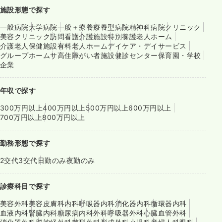
施設形態で探す
一般病院
大学病院
一般＋療養
療養型病院
精神科病院
クリニック
美容クリニック
訪問看護
介護施設
特別養護老人ホーム
介護老人保健施設
有料老人ホーム
デイケア・デイサービス
グループホーム
サ高住
障がい者施設
健診センター
保育園・学校
企業
年収で探す
300万円以上
400万円以上
500万円以上
600万円以上
700万円以上
800万円以上
勤務形態で探す
2交代
3交代
日勤のみ
夜勤のみ
診療科目で探す
美容外科
美容皮膚科
内科
呼吸器内科
消化器内科
循環器内科
血液内科
腎臓内科
糖尿病内科
外科
呼吸器外科
心臓血管外科