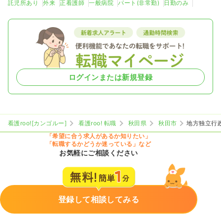
託児所あり
外来
正看護師
一般病院
パート(非常勤)
日勤のみ
ログインまたは新規登録
看護roo![カンゴルー]
看護roo! 転職
秋田県
秋田市
地方独立行
「希望に合う求人があるか知りたい」
「転職するかどうか迷っている」など
お気軽にご相談ください
登録して相談してみる