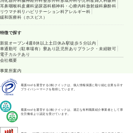
消化器外科
脳神経外科
整形外科
形成外科
小児科
産婦人科
眼科
耳鼻咽喉科
皮膚科
泌尿器科
精神科・心療内科
放射線科
麻酔科
リウマチ科
リハビリテーション科
アレルギー科
緩和医療科（ホスピス）
特徴で探す
新規オープン
4週8休以上
土日休み
駅徒歩５分以内
車通勤可（駐車場有）
寮あり
託児所あり
ブランク・未経験可
電子カルテあり
会社概要
事業所案内
看護roo!を運営する(株)クイックは、個人情報保護に取り組む企業を示す
プライバシーマークを取得しています。
看護roo!を運営する(株)クイックは、適正な有料職業紹介事業者として厚
生労働省より認定を受けています。