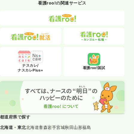
看護roo!の関連サービス
ナスカレ/
看護roo!国試
ナスカレPlus+
都道府県で探す
北海道・東北
北海道
青森
岩手
宮城
秋田
山形
福島