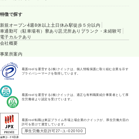
特徴で探す
新規オープン
4週8休以上
土日休み
駅徒歩５分以内
車通勤可（駐車場有）
寮あり
託児所あり
ブランク・未経験可
電子カルテあり
会社概要
事業所案内
看護roo!を運営する(株)クイックは、個人情報保護に取り組む企業を示す
プライバシーマークを取得しています。
看護roo!を運営する(株)クイックは、適正な有料職業紹介事業者として厚
生労働省より認定を受けています。
看護roo!転職は東証プライム市場上場企業のクイックが、厚生労働大臣の
許可を受けて運営しています。
厚生労働大臣許可27-ユ-020100