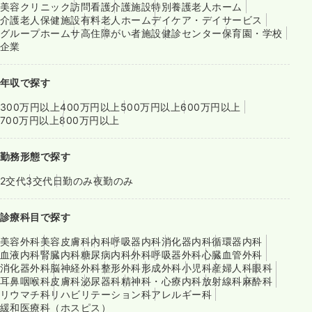
美容クリニック
訪問看護
介護施設
特別養護老人ホーム
介護老人保健施設
有料老人ホーム
デイケア・デイサービス
グループホーム
サ高住
障がい者施設
健診センター
保育園・学校
企業
年収で探す
300万円以上
400万円以上
500万円以上
600万円以上
700万円以上
800万円以上
勤務形態で探す
2交代
3交代
日勤のみ
夜勤のみ
診療科目で探す
美容外科
美容皮膚科
内科
呼吸器内科
消化器内科
循環器内科
血液内科
腎臓内科
糖尿病内科
外科
呼吸器外科
心臓血管外科
消化器外科
脳神経外科
整形外科
形成外科
小児科
産婦人科
眼科
耳鼻咽喉科
皮膚科
泌尿器科
精神科・心療内科
放射線科
麻酔科
リウマチ科
リハビリテーション科
アレルギー科
緩和医療科（ホスピス）