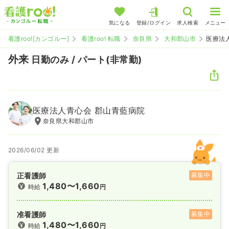
気になる
登録/ログイン
求人検索
メニュー
看護roo![カンゴルー]
看護roo! 転職
奈良県
大和郡山市
医療法
外来
日勤のみ / パート(非常勤)
医療法人青心会 郡山青藍病院
奈良県大和郡山市
2026/06/02 更新
正看護師
募集中
1,480〜1,660
時給
円
准看護師
募集中
1,480〜1,660
時給
円