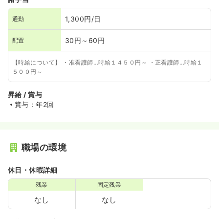
1,300円/日
通勤
30円～60円
配置
【時給について】 ・准看護師…時給１４５０円～ ・正看護師…時給１
５００円～
昇給 / 賞与
賞与：年2回
職場の環境
休日・休暇詳細
残業
固定残業
なし
なし