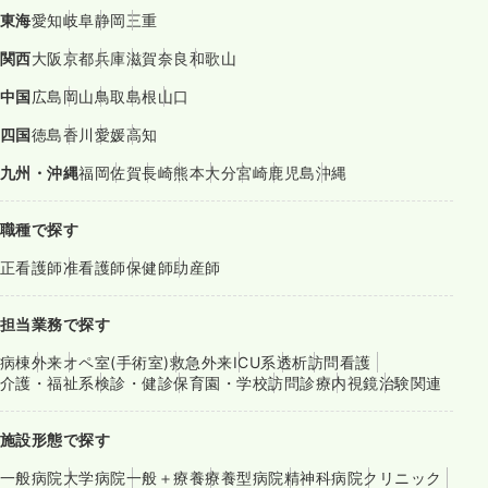
東海
愛知
岐阜
静岡
三重
関西
大阪
京都
兵庫
滋賀
奈良
和歌山
中国
広島
岡山
鳥取
島根
山口
四国
徳島
香川
愛媛
高知
九州・沖縄
福岡
佐賀
長崎
熊本
大分
宮崎
鹿児島
沖縄
職種で探す
正看護師
准看護師
保健師
助産師
担当業務で探す
病棟
外来
オペ室(手術室)
救急外来
ICU系
透析
訪問看護
介護・福祉系
検診・健診
保育園・学校
訪問診療
内視鏡
治験関連
施設形態で探す
一般病院
大学病院
一般＋療養
療養型病院
精神科病院
クリニック