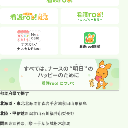
ナスカレ/
看護roo!国試
ナスカレPlus+
都道府県で探す
北海道・東北
北海道
青森
岩手
宮城
秋田
山形
福島
北陸・甲信越
新潟
富山
石川
福井
山梨
長野
関東
東京
神奈川
埼玉
千葉
茨城
栃木
群馬