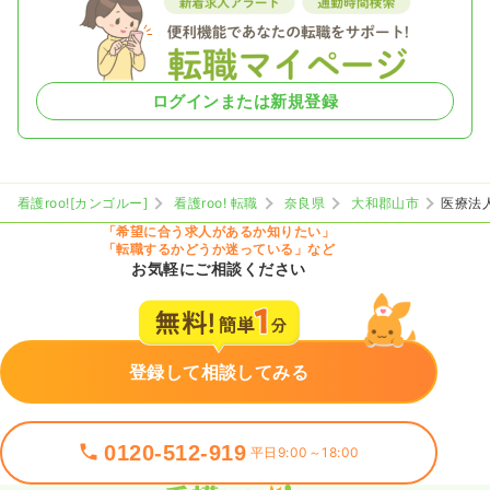
ログインまたは新規登録
看護roo![カンゴルー]
看護roo! 転職
奈良県
大和郡山市
医療法
「希望に合う求人があるか知りたい」
「転職するかどうか迷っている」など
お気軽にご相談ください
登録して相談してみる
0120-512-919
平日9:00～18:00