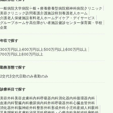
一般病院
大学病院
一般＋療養
療養型病院
精神科病院
クリニック
美容クリニック
訪問看護
介護施設
特別養護老人ホーム
介護老人保健施設
有料老人ホーム
デイケア・デイサービス
グループホーム
サ高住
障がい者施設
健診センター
保育園・学校
企業
年収で探す
300万円以上
400万円以上
500万円以上
600万円以上
700万円以上
800万円以上
勤務形態で探す
2交代
3交代
日勤のみ
夜勤のみ
診療科目で探す
美容外科
美容皮膚科
内科
呼吸器内科
消化器内科
循環器内科
血液内科
腎臓内科
糖尿病内科
外科
呼吸器外科
心臓血管外科
消化器外科
脳神経外科
整形外科
形成外科
小児科
産婦人科
眼科
耳鼻咽喉科
皮膚科
泌尿器科
精神科・心療内科
放射線科
麻酔科