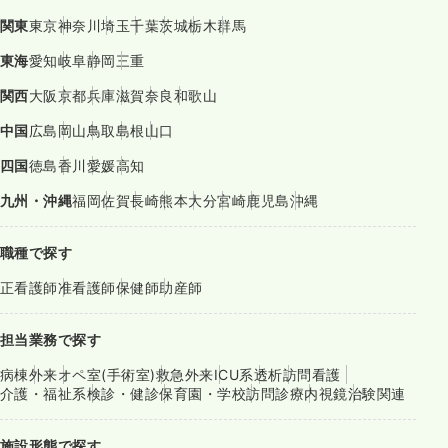
関東
東京
神奈川
埼玉
千葉
茨城
栃木
群馬
東海
愛知
岐阜
静岡
三重
関西
大阪
京都
兵庫
滋賀
奈良
和歌山
中国
広島
岡山
鳥取
島根
山口
四国
徳島
香川
愛媛
高知
九州・沖縄
福岡
佐賀
長崎
熊本
大分
宮崎
鹿児島
沖縄
職種で探す
正看護師
准看護師
保健師
助産師
担当業務で探す
病棟
外来
オペ室(手術室)
救急外来
ICU系
透析
訪問看護
介護・福祉系
検診・健診
保育園・学校
訪問診療
内視鏡
治験関連
施設形態で探す