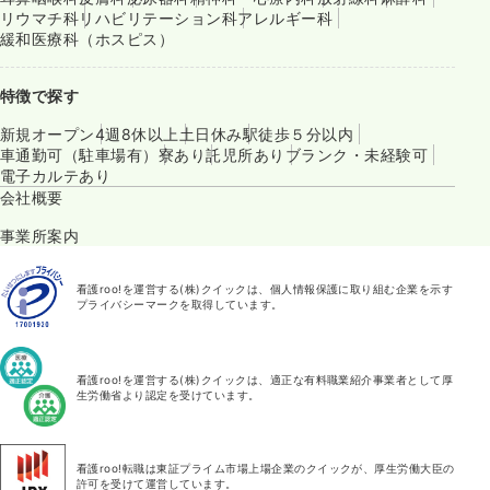
リウマチ科
リハビリテーション科
アレルギー科
緩和医療科（ホスピス）
特徴で探す
新規オープン
4週8休以上
土日休み
駅徒歩５分以内
車通勤可（駐車場有）
寮あり
託児所あり
ブランク・未経験可
電子カルテあり
会社概要
事業所案内
看護roo!を運営する(株)クイックは、個人情報保護に取り組む企業を示す
プライバシーマークを取得しています。
看護roo!を運営する(株)クイックは、適正な有料職業紹介事業者として厚
生労働省より認定を受けています。
看護roo!転職は東証プライム市場上場企業のクイックが、厚生労働大臣の
許可を受けて運営しています。