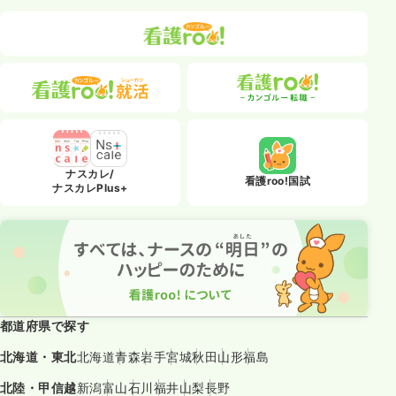
ナスカレ/
看護roo!国試
ナスカレPlus+
都道府県で探す
北海道・東北
北海道
青森
岩手
宮城
秋田
山形
福島
北陸・甲信越
新潟
富山
石川
福井
山梨
長野