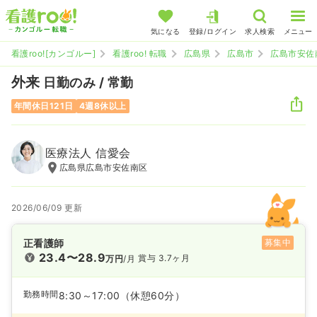
気になる
登録/ログイン
求人検索
メニュー
看護roo![カンゴルー]
看護roo! 転職
広島県
広島市
広島市安佐
外来
日勤のみ / 常勤
年間休日121日
4週8休以上
医療法人 信愛会
広島県広島市安佐南区
2026/06/09 更新
正看護師
募集中
23.4〜28.9
賞与 3.7ヶ月
万円
/月
勤務時間
8:30～17:00
（休憩60分）