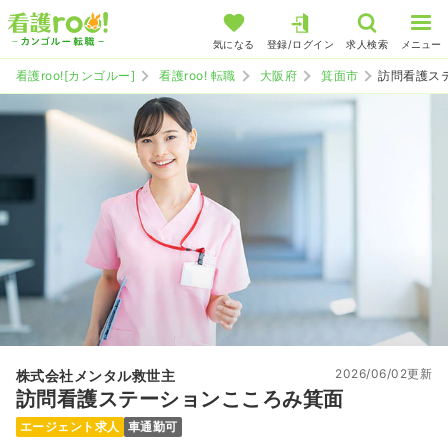
気になる
登録/ログイン
求人検索
メニュー
看護roo![カンゴルー]
看護roo! 転職
大阪府
箕面市
訪問看護ス
2026/06/02更新
株式会社メンタル救世主
訪問看護ステーションこころみ箕面
エージェント求人
車通勤可