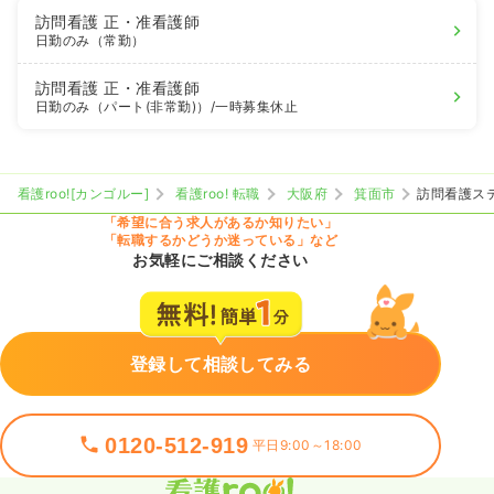
訪問看護
正・准看護師
日勤のみ（常勤）
訪問看護
正・准看護師
日勤のみ（パート(非常勤)）
/一時募集休止
看護roo![カンゴルー]
看護roo! 転職
大阪府
箕面市
訪問看護ス
「希望に合う求人があるか知りたい」
「転職するかどうか迷っている」など
お気軽にご相談ください
登録して相談してみる
0120-512-919
平日9:00～18:00