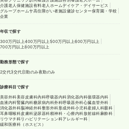
介護老人保健施設
有料老人ホーム
デイケア・デイサービス
グループホーム
サ高住
障がい者施設
健診センター
保育園・学校
企業
年収で探す
300万円以上
400万円以上
500万円以上
600万円以上
700万円以上
800万円以上
勤務形態で探す
2交代
3交代
日勤のみ
夜勤のみ
診療科目で探す
美容外科
美容皮膚科
内科
呼吸器内科
消化器内科
循環器内科
血液内科
腎臓内科
糖尿病内科
外科
呼吸器外科
心臓血管外科
消化器外科
脳神経外科
整形外科
形成外科
小児科
産婦人科
眼科
耳鼻咽喉科
皮膚科
泌尿器科
精神科・心療内科
放射線科
麻酔科
リウマチ科
リハビリテーション科
アレルギー科
緩和医療科（ホスピス）