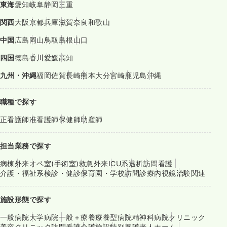
東海
愛知
岐阜
静岡
三重
関西
大阪
京都
兵庫
滋賀
奈良
和歌山
中国
広島
岡山
鳥取
島根
山口
四国
徳島
香川
愛媛
高知
九州・沖縄
福岡
佐賀
長崎
熊本
大分
宮崎
鹿児島
沖縄
職種で探す
正看護師
准看護師
保健師
助産師
担当業務で探す
病棟
外来
オペ室(手術室)
救急外来
ICU系
透析
訪問看護
介護・福祉系
検診・健診
保育園・学校
訪問診療
内視鏡
治験関連
施設形態で探す
一般病院
大学病院
一般＋療養
療養型病院
精神科病院
クリニック
美容クリニック
訪問看護
介護施設
特別養護老人ホーム