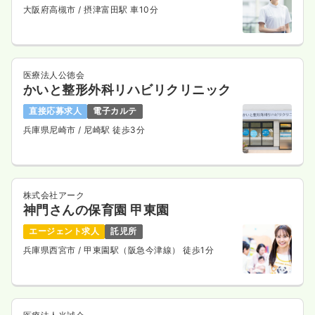
大阪府高槻市
/ 摂津富田駅 車10分
医療法人公徳会
かいと整形外科リハビリクリニック
直接応募求人
電子カルテ
兵庫県尼崎市
/ 尼崎駅 徒歩3分
株式会社アーク
神門さんの保育園 甲東園
エージェント求人
託児所
兵庫県西宮市
/ 甲東園駅（阪急今津線） 徒歩1分