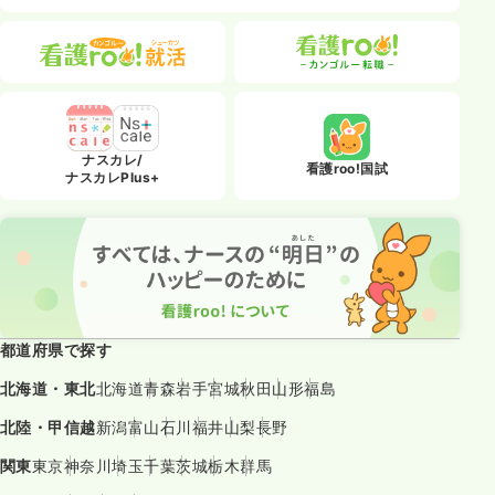
ナスカレ/
看護roo!国試
ナスカレPlus+
都道府県で探す
北海道・東北
北海道
青森
岩手
宮城
秋田
山形
福島
北陸・甲信越
新潟
富山
石川
福井
山梨
長野
関東
東京
神奈川
埼玉
千葉
茨城
栃木
群馬