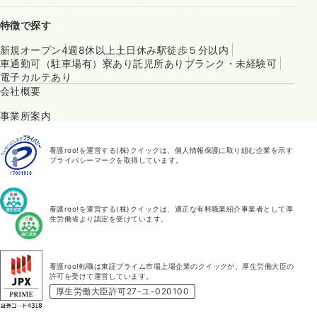
特徴で探す
新規オープン
4週8休以上
土日休み
駅徒歩５分以内
車通勤可（駐車場有）
寮あり
託児所あり
ブランク・未経験可
電子カルテあり
会社概要
事業所案内
看護roo!を運営する(株)クイックは、個人情報保護に取り組む企業を示す
プライバシーマークを取得しています。
看護roo!を運営する(株)クイックは、適正な有料職業紹介事業者として厚
生労働省より認定を受けています。
看護roo!転職は東証プライム市場上場企業のクイックが、厚生労働大臣の
許可を受けて運営しています。
厚生労働大臣許可27-ユ-020100