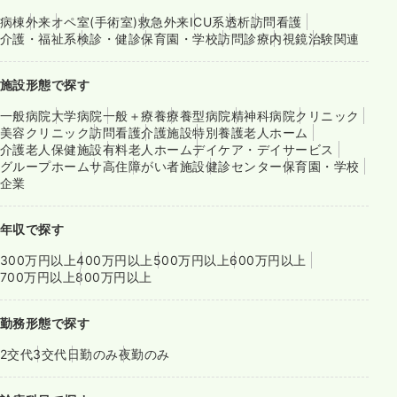
病棟
外来
オペ室(手術室)
救急外来
ICU系
透析
訪問看護
介護・福祉系
検診・健診
保育園・学校
訪問診療
内視鏡
治験関連
施設形態で探す
一般病院
大学病院
一般＋療養
療養型病院
精神科病院
クリニック
美容クリニック
訪問看護
介護施設
特別養護老人ホーム
介護老人保健施設
有料老人ホーム
デイケア・デイサービス
グループホーム
サ高住
障がい者施設
健診センター
保育園・学校
企業
年収で探す
300万円以上
400万円以上
500万円以上
600万円以上
700万円以上
800万円以上
勤務形態で探す
2交代
3交代
日勤のみ
夜勤のみ