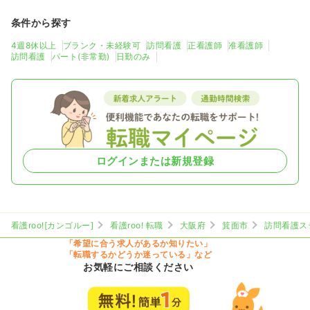
条件から探す
4週8休以上
ブランク・未経験可
訪問看護
正看護師
准看護師
訪問看護
パート(非常勤)
日勤のみ
ログインまたは新規登録
看護roo![カンゴルー]
看護roo! 転職
大阪府
箕面市
訪問看護ス
「希望に合う求人があるか知りたい」
「転職するかどうか迷っている」など
お気軽にご相談ください