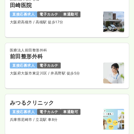
田崎医院
直接応募求人
電子カルテ
車通勤可
大阪府高槻市
/ 高槻駅 徒歩17分
医療法人前田整形外科
前田整形外科
直接応募求人
電子カルテ
大阪府大阪市東淀川区
/ 井高野駅 徒歩5分
みつるクリニック
直接応募求人
電子カルテ
車通勤可
兵庫県尼崎市
/ 立花駅 車8分