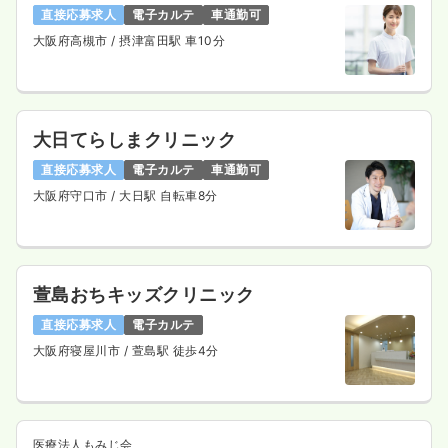
直接応募求人
電子カルテ
車通勤可
大阪府高槻市
/ 摂津富田駅 車10分
大日てらしまクリニック
直接応募求人
電子カルテ
車通勤可
大阪府守口市
/ 大日駅 自転車8分
萱島おちキッズクリニック
直接応募求人
電子カルテ
大阪府寝屋川市
/ 萱島駅 徒歩4分
医療法人もみじ会