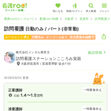
気になる
登録/ログイン
求人検索
メニュー
看護roo![カンゴルー]
看護roo! 転職
大阪府
箕面市
訪問看護ス
訪問看護
日勤のみ / パート(非常勤)
エージェント求人
日曜休み
オンコールあり
担当業務未経験可
株式会社メンタル救世主
施設情報
訪問看護ステーションこころみ箕面
大阪府箕面市 / 箕面萱野駅 徒歩11分
2026/06/02 更新
正看護師
一時募集休止
1.4〜1.5
日給
万円
准看護師
一時募集休止