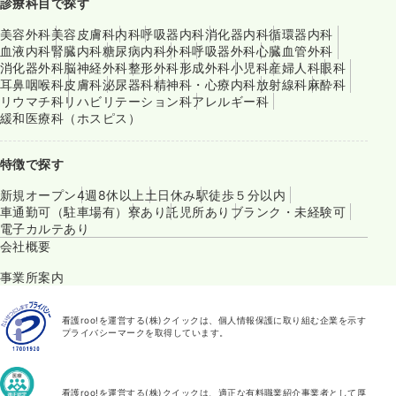
診療科目で探す
美容外科
美容皮膚科
内科
呼吸器内科
消化器内科
循環器内科
血液内科
腎臓内科
糖尿病内科
外科
呼吸器外科
心臓血管外科
消化器外科
脳神経外科
整形外科
形成外科
小児科
産婦人科
眼科
耳鼻咽喉科
皮膚科
泌尿器科
精神科・心療内科
放射線科
麻酔科
リウマチ科
リハビリテーション科
アレルギー科
緩和医療科（ホスピス）
特徴で探す
新規オープン
4週8休以上
土日休み
駅徒歩５分以内
車通勤可（駐車場有）
寮あり
託児所あり
ブランク・未経験可
電子カルテあり
会社概要
事業所案内
看護roo!を運営する(株)クイックは、個人情報保護に取り組む企業を示す
プライバシーマークを取得しています。
看護roo!を運営する(株)クイックは、適正な有料職業紹介事業者として厚