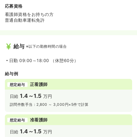
（オンコールあり）で働ける環境です!
応募資格
≪訪問看護未経験でも大歓迎です!≫
看護師資格をお持ちの方
◆在籍看護師の殆どが訪問看護未経験で入職しています。
普通自動車運転免許
◆まずは専用教材を使って、座学で学び、独り立ちするま
で同行訪問等のサポートもあります。
人によっては2ヶ月以上同行訪問をしていただくなど、個
人に合わせたサポートをしてくださいます。
給与
※以下の勤務時間の場合
（研修期間の流れ）
・入職～3日目：社内講習
独自の教材が有り、精神科の基礎から座学で学びます。
日勤
09:00～18:00 （休憩60分）
・4日目～1ヶ月：先輩との同行訪問
利用者ごとに同行訪問をしていただき、初めての訪問先に
給与例
は必ず同行をしていただけます。
・2ヶ月目～：所長と本人ですり合わせ、タイミングを見
正看護師
想定給与
て独り立ち
個人差があるものだと考えていらっしゃるので、一人ひと
1.4～1.5
日給
万円
りに合わせた時期で独り立ちしていただきます。
訪問件数手当：2,800 ～ 3,000円×5件で計算
准看護師
想定給与
1.4～1.5
日給
万円