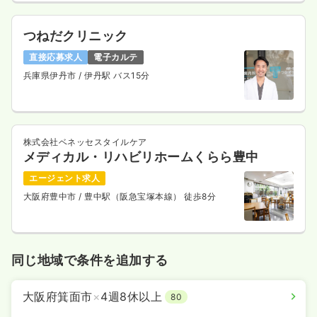
つねだクリニック
直接応募求人
電子カルテ
兵庫県伊丹市
/ 伊丹駅 バス15分
株式会社ベネッセスタイルケア
メディカル・リハビリホームくらら豊中
エージェント求人
大阪府豊中市
/ 豊中駅（阪急宝塚本線） 徒歩8分
同じ地域で条件を追加する
大阪府箕面市
×
4週8休以上
80