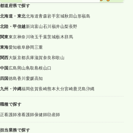
都道府県で探す
北海道・東北
北海道
青森
岩手
宮城
秋田
山形
福島
北陸・甲信越
新潟
富山
石川
福井
山梨
長野
関東
東京
神奈川
埼玉
千葉
茨城
栃木
群馬
東海
愛知
岐阜
静岡
三重
関西
大阪
京都
兵庫
滋賀
奈良
和歌山
中国
広島
岡山
鳥取
島根
山口
四国
徳島
香川
愛媛
高知
九州・沖縄
福岡
佐賀
長崎
熊本
大分
宮崎
鹿児島
沖縄
職種で探す
正看護師
准看護師
保健師
助産師
担当業務で探す