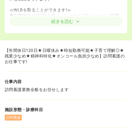
≪WLBを取ることができます!≫
◆年間休日が120日と多く、しっかりプライベートの時間
を確保することができます。
続きを読む
◆夏季休暇、冬季休暇もそれぞれございます!
◆日曜は基本お休みです。
◆土曜日に出勤した分は平日に振替休日の取得も可能で
す。平日に予定が合っても、有給消化をせずに調整いただ
けます。
【年間休日120日★日曜休み★時短勤務可能★子育て理解◎★
◆残業時間は月1～2時間以内と少なく、基本的には定時の
残業少なめ★精神科特化★オンコール負担少なめ】訪問看護の
18時には退勤されています。
お仕事です!
≪子育てしながらでも働きやすい!≫
◆在籍している殆どが子育て経験のある看護師です。
仕事内容
◆みなさんが子育て経験者だからこそ、急なお休みや平日
の学校行事等は、お互いに助け合うという風土が根付いて
訪問看護業務全般をお任せします
います。
◆半休を取ることも可能です!
◆常勤であっても時短勤務の相談も可能です!実際に17時ま
施設形態・診療科目
での時短でお務めの方もいらっしゃいます。
◆オンコールの出動も年4～5回と非常に少なくなってお
訪問看護
り、夜間の負担も少なくなっております。
在籍している看護師の殆どが、子育てと両立しながら常勤