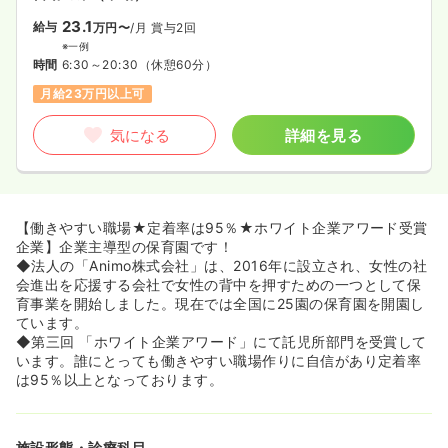
23.1
給与
万円〜
/月
賞与2回
※一例
時間
6:30～20:30
（休憩60分）
月給23万円以上可
気になる
詳細を見る
【働きやすい職場★定着率は95％★ホワイト企業アワード受賞
企業】企業主導型の保育園です！
◆法人の「Animo株式会社」は、2016年に設立され、女性の社
会進出を応援する会社で女性の背中を押すための一つとして保
育事業を開始しました。現在では全国に25園の保育園を開園し
ています。
◆第三回 「ホワイト企業アワード」にて託児所部門を受賞して
います。誰にとっても働きやすい職場作りに自信があり定着率
は95％以上となっております。
施設形態・診療科目