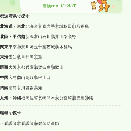
都道府県で探す
北海道・東北
北海道
青森
岩手
宮城
秋田
山形
福島
北陸・甲信越
新潟
富山
石川
福井
山梨
長野
関東
東京
神奈川
埼玉
千葉
茨城
栃木
群馬
東海
愛知
岐阜
静岡
三重
関西
大阪
京都
兵庫
滋賀
奈良
和歌山
中国
広島
岡山
鳥取
島根
山口
四国
徳島
香川
愛媛
高知
九州・沖縄
福岡
佐賀
長崎
熊本
大分
宮崎
鹿児島
沖縄
職種で探す
正看護師
准看護師
保健師
助産師