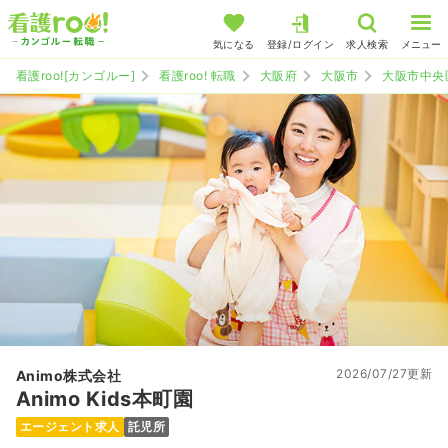
気になる
登録/ログイン
求人検索
メニュー
看護roo![カンゴルー]
看護roo! 転職
大阪府
大阪市
大阪市中央
2026/07/27更新
Animo株式会社
Animo Kids本町園
エージェント求人
託児所