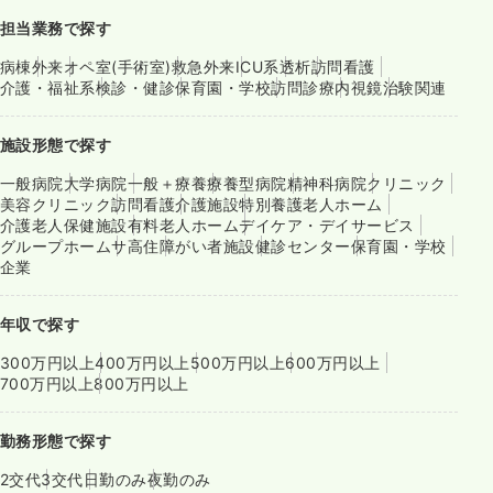
担当業務で探す
病棟
外来
オペ室(手術室)
救急外来
ICU系
透析
訪問看護
介護・福祉系
検診・健診
保育園・学校
訪問診療
内視鏡
治験関連
施設形態で探す
一般病院
大学病院
一般＋療養
療養型病院
精神科病院
クリニック
美容クリニック
訪問看護
介護施設
特別養護老人ホーム
介護老人保健施設
有料老人ホーム
デイケア・デイサービス
グループホーム
サ高住
障がい者施設
健診センター
保育園・学校
企業
年収で探す
300万円以上
400万円以上
500万円以上
600万円以上
700万円以上
800万円以上
勤務形態で探す
2交代
3交代
日勤のみ
夜勤のみ