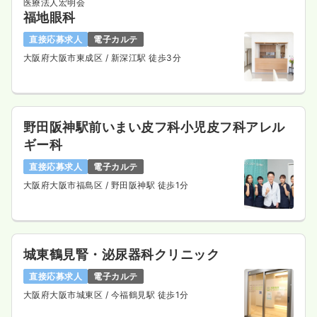
医療法人宏明会
福地眼科
直接応募求人
電子カルテ
大阪府大阪市東成区
/ 新深江駅 徒歩3分
野田阪神駅前いまい皮フ科小児皮フ科アレル
ギー科
直接応募求人
電子カルテ
大阪府大阪市福島区
/ 野田阪神駅 徒歩1分
城東鶴見腎・泌尿器科クリニック
直接応募求人
電子カルテ
大阪府大阪市城東区
/ 今福鶴見駅 徒歩1分