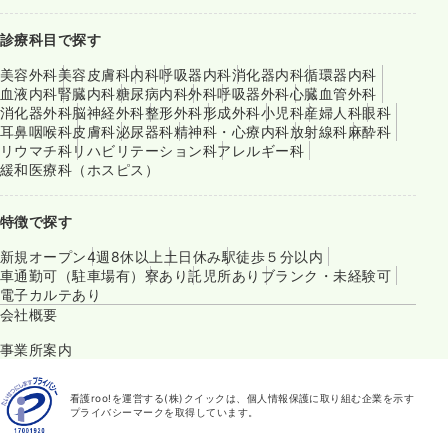
診療科目で探す
美容外科
美容皮膚科
内科
呼吸器内科
消化器内科
循環器内科
血液内科
腎臓内科
糖尿病内科
外科
呼吸器外科
心臓血管外科
消化器外科
脳神経外科
整形外科
形成外科
小児科
産婦人科
眼科
耳鼻咽喉科
皮膚科
泌尿器科
精神科・心療内科
放射線科
麻酔科
リウマチ科
リハビリテーション科
アレルギー科
緩和医療科（ホスピス）
特徴で探す
新規オープン
4週8休以上
土日休み
駅徒歩５分以内
車通勤可（駐車場有）
寮あり
託児所あり
ブランク・未経験可
電子カルテあり
会社概要
事業所案内
看護roo!を運営する(株)クイックは、個人情報保護に取り組む企業を示す
プライバシーマークを取得しています。