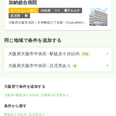
加納総合病院
エージェント求人
300床
7:1
電子カルテ
託児所
寮
大阪府大阪市北区
/ 天神橋筋六丁目駅（OsakaMetro
谷町線） 徒歩1分
同じ地域で条件を追加する
大阪府大阪市中央区
×
駅徒歩５分以内
172
大阪府大阪市中央区
×
託児所あり
6
大阪府で条件を追加する
大阪府×駅徒歩５分以内
大阪府×託児所あり
条件から探す
駅徒歩５分以内
託児所あり