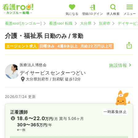
気になる
登録/ログイン
求人検索
メニュー
看護roo![カンゴルー]
看護roo! 転職
大分県
別府市
デイサービ
介護・福祉系
日勤のみ / 常勤
エージェント求人
日曜休み
4週8休以上
月給22万円以上可
医療法人博慈会
施設情報
デイサービスセンターつどい
大分県別府市 / 別府駅 徒歩12分
2026/07/24 更新
正看護師
一時募集休止
18.6〜22.0
賞与 5.06ヶ月
万円
/月
309〜365
万円
/年
※一例