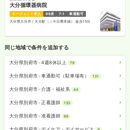
大分循環器病院
エージェント求人
99床
7:1
車通勤可
大分県大分市
/ 大分駅（ＪＲ日豊本線） 徒歩15分
同じ地域で条件を追加する
大分県別府市
×
4週8休以上
79
大分県別府市
×
車通勤可（駐車場有）
131
大分県別府市
×
介護・福祉系
44
大分県別府市
×
正看護師
135
大分県別府市
×
准看護師
99
大分県別府市
×
デイケア・デイサービス
9