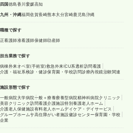
四国
徳島
香川
愛媛
高知
九州・沖縄
福岡
佐賀
長崎
熊本
大分
宮崎
鹿児島
沖縄
職種で探す
正看護師
准看護師
保健師
助産師
担当業務で探す
病棟
外来
オペ室(手術室)
救急外来
ICU系
透析
訪問看護
介護・福祉系
検診・健診
保育園・学校
訪問診療
内視鏡
治験関連
施設形態で探す
一般病院
大学病院
一般＋療養
療養型病院
精神科病院
クリニック
美容クリニック
訪問看護
介護施設
特別養護老人ホーム
介護老人保健施設
有料老人ホーム
デイケア・デイサービス
グループホーム
サ高住
障がい者施設
健診センター
保育園・学校
企業