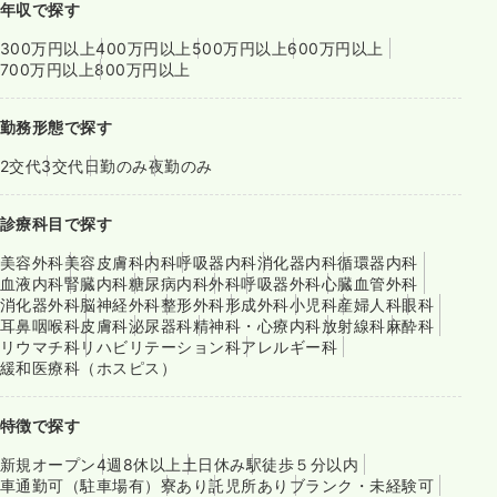
年収で探す
300万円以上
400万円以上
500万円以上
600万円以上
700万円以上
800万円以上
勤務形態で探す
2交代
3交代
日勤のみ
夜勤のみ
診療科目で探す
美容外科
美容皮膚科
内科
呼吸器内科
消化器内科
循環器内科
血液内科
腎臓内科
糖尿病内科
外科
呼吸器外科
心臓血管外科
消化器外科
脳神経外科
整形外科
形成外科
小児科
産婦人科
眼科
耳鼻咽喉科
皮膚科
泌尿器科
精神科・心療内科
放射線科
麻酔科
リウマチ科
リハビリテーション科
アレルギー科
緩和医療科（ホスピス）
特徴で探す
新規オープン
4週8休以上
土日休み
駅徒歩５分以内
車通勤可（駐車場有）
寮あり
託児所あり
ブランク・未経験可