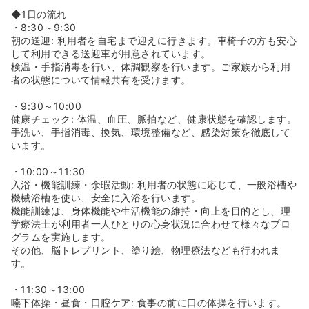
◆1日の流れ
・8:30～9:30
朝の送迎: 利用者を自宅まで迎えに行きます。車椅子の方も安心
して利用できる送迎車が用意されています。
検温・手指消毒を行い、体調観察を行います。ご家族から利用
者の状態について情報共有を受けます。
・9:30～10:00
健康チェック: 体温、血圧、脈拍など、健康状態を確認します。
手洗い、手指消毒、換気、環境整備など、感染対策を徹底して
います。
・10:00～11:30
入浴・機能訓練・余暇活動: 利用者の状態に応じて、一般浴槽や
機械浴槽を使い、安全に入浴を行います。
機能訓練は、身体機能や生活機能の維持・向上を目的とし、理
学療法士が利用者一人ひとりの心身状況に合わせて様々なプロ
グラムを実施します。
その他、脳トレプリント、塗り絵、物理療法なども行われま
す。
・11:30～13:00
嚥下体操・昼食・口腔ケア: 食事の前に口の体操を行います。