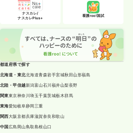
ナスカレ/
看護roo!国試
ナスカレPlus+
都道府県で探す
北海道・東北
北海道
青森
岩手
宮城
秋田
山形
福島
北陸・甲信越
新潟
富山
石川
福井
山梨
長野
関東
東京
神奈川
埼玉
千葉
茨城
栃木
群馬
東海
愛知
岐阜
静岡
三重
関西
大阪
京都
兵庫
滋賀
奈良
和歌山
中国
広島
岡山
鳥取
島根
山口