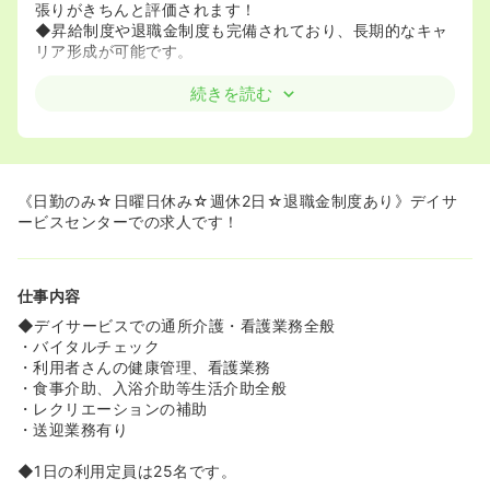
張りがきちんと評価されます！
◆昇給制度や退職金制度も完備されており、長期的なキャ
リア形成が可能です。
≪病院併設の安心感と働きやすさ≫
続きを読む
◆内科・整形外科など多様な診療科を持つ内田病院に併設
されており、医療連携もスムーズです！
◆メンタルヘルス研修導入や徹底した感染対策など、職員
が安心して働ける環境です。
《日勤のみ☆日曜日休み☆週休2日☆退職金制度あり》デイサ
≪利用者様と深く関わり成長できる≫
ービスセンターでの求人です！
◆バイタルチェックや健康管理に加え、食事・入浴介助、
レクリエーション補助まで幅広く担当！
◆機能訓練や脳トレ、交流を通じて、利用者様の心身の活
仕事内容
性化に貢献できます！
◆デイサービスでの通所介護・看護業務全般
≪アクセス抜群！快適な通勤環境≫
・バイタルチェック
◆別府駅から徒歩15分圏内とアクセス良好！
・利用者さんの健康管理、看護業務
◆マイカー通勤も可能で、駐車場も完備されており、スト
・食事介助、入浴介助等生活介助全般
レスなく通えます。
・レクリエーションの補助
・送迎業務有り
◆1日の利用定員は25名です。