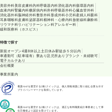
美容外科
美容皮膚科
内科
呼吸器内科
消化器内科
循環器内科
血液内科
腎臓内科
糖尿病内科
外科
呼吸器外科
心臓血管外科
消化器外科
脳神経外科
整形外科
形成外科
小児科
産婦人科
眼科
耳鼻咽喉科
皮膚科
泌尿器科
精神科・心療内科
放射線科
麻酔科
リウマチ科
リハビリテーション科
アレルギー科
緩和医療科（ホスピス）
特徴で探す
新規オープン
4週8休以上
土日休み
駅徒歩５分以内
車通勤可（駐車場有）
寮あり
託児所あり
ブランク・未経験可
電子カルテあり
会社概要
事業所案内
看護roo!を運営する(株)クイックは、個人情報保護に取り組む企業を示す
プライバシーマークを取得しています。
看護roo!を運営する(株)クイックは、適正な有料職業紹介事業者として厚
生労働省より認定を受けています。