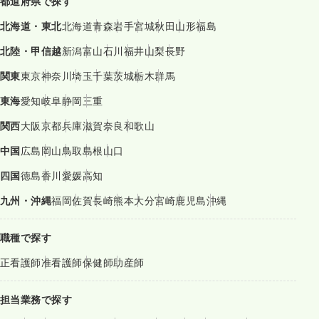
都道府県で探す
北海道・東北
北海道
青森
岩手
宮城
秋田
山形
福島
北陸・甲信越
新潟
富山
石川
福井
山梨
長野
関東
東京
神奈川
埼玉
千葉
茨城
栃木
群馬
東海
愛知
岐阜
静岡
三重
関西
大阪
京都
兵庫
滋賀
奈良
和歌山
中国
広島
岡山
鳥取
島根
山口
四国
徳島
香川
愛媛
高知
九州・沖縄
福岡
佐賀
長崎
熊本
大分
宮崎
鹿児島
沖縄
職種で探す
正看護師
准看護師
保健師
助産師
担当業務で探す