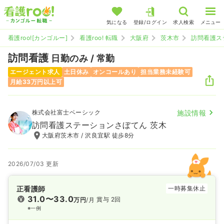
気になる
登録/ログイン
求人検索
メニュー
看護roo![カンゴルー]
看護roo! 転職
大阪府
茨木市
訪問看護ス
訪問看護
日勤のみ / 常勤
エージェント求人
土日休み
オンコールあり
担当業務未経験可
月給33万円以上可
株式会社富士ベーシック
施設情報
訪問看護ステーションさぼてん 茨木
大阪府茨木市 / 沢良宜駅 徒歩8分
2026/07/03 更新
正看護師
一時募集休止
31.0〜33.0
賞与 2回
万円
/月
※一例