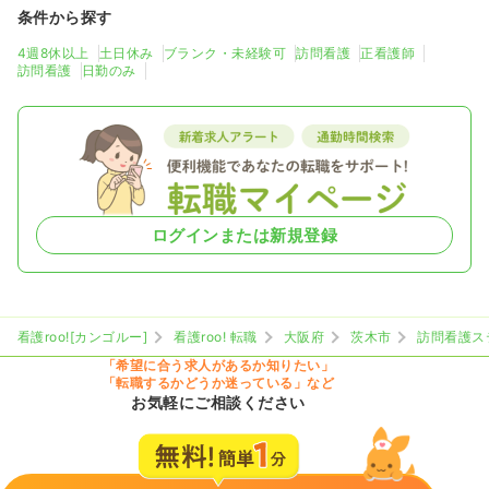
条件から探す
4週8休以上
土日休み
ブランク・未経験可
訪問看護
正看護師
訪問看護
日勤のみ
ログインまたは新規登録
看護roo![カンゴルー]
看護roo! 転職
大阪府
茨木市
訪問看護ス
「希望に合う求人があるか知りたい」
「転職するかどうか迷っている」など
お気軽にご相談ください