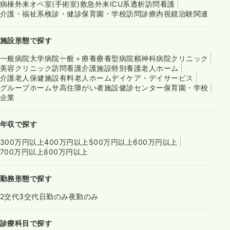
病棟
外来
オペ室(手術室)
救急外来
ICU系
透析
訪問看護
介護・福祉系
検診・健診
保育園・学校
訪問診療
内視鏡
治験関連
施設形態で探す
一般病院
大学病院
一般＋療養
療養型病院
精神科病院
クリニック
美容クリニック
訪問看護
介護施設
特別養護老人ホーム
介護老人保健施設
有料老人ホーム
デイケア・デイサービス
グループホーム
サ高住
障がい者施設
健診センター
保育園・学校
企業
年収で探す
300万円以上
400万円以上
500万円以上
600万円以上
700万円以上
800万円以上
勤務形態で探す
2交代
3交代
日勤のみ
夜勤のみ
診療科目で探す