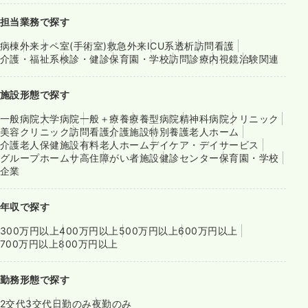
担当業務で探す
病棟
外来
オペ室(手術室)
救急外来
ICU系
透析
訪問看護
介護・福祉系
検診・健診
保育園・学校
訪問診療
内視鏡
治験関連
施設形態で探す
一般病院
大学病院
一般＋療養
療養型病院
精神科病院
クリニック
美容クリニック
訪問看護
介護施設
特別養護老人ホーム
介護老人保健施設
有料老人ホーム
デイケア・デイサービス
グループホーム
サ高住
障がい者施設
健診センター
保育園・学校
企業
年収で探す
300万円以上
400万円以上
500万円以上
600万円以上
700万円以上
800万円以上
勤務形態で探す
2交代
3交代
日勤のみ
夜勤のみ