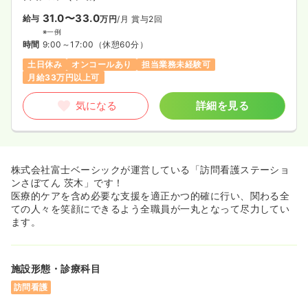
31.0〜33.0
給与
万円
/月
賞与2回
※一例
時間
9:00～17:00
（休憩60分）
土日休み
オンコールあり
担当業務未経験可
月給33万円以上可
気になる
詳細を見る
株式会社富士ベーシックが運営している「訪問看護ステーショ
ンさぼてん 茨木」です！
医療的ケアを含め必要な支援を適正かつ的確に行い、関わる全
ての人々を笑顔にできるよう全職員が一丸となって尽力してい
ます。
施設形態・診療科目
訪問看護