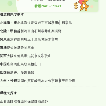
都道府県で探す
北海道・東北
北海道
青森
岩手
宮城
秋田
山形
福島
北陸・甲信越
新潟
富山
石川
福井
山梨
長野
関東
東京
神奈川
埼玉
千葉
茨城
栃木
群馬
東海
愛知
岐阜
静岡
三重
関西
大阪
京都
兵庫
滋賀
奈良
和歌山
中国
広島
岡山
鳥取
島根
山口
四国
徳島
香川
愛媛
高知
九州・沖縄
福岡
佐賀
長崎
熊本
大分
宮崎
鹿児島
沖縄
職種で探す
正看護師
准看護師
保健師
助産師