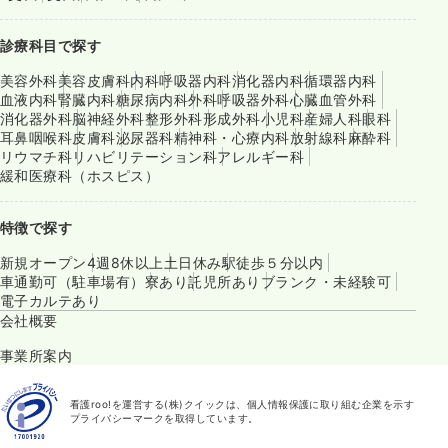
診療科目で探す
美容外科
美容皮膚科
内科
呼吸器内科
消化器内科
循環器内科
血液内科
腎臓内科
糖尿病内科
外科
呼吸器外科
心臓血管外科
消化器外科
脳神経外科
整形外科
形成外科
小児科
産婦人科
眼科
耳鼻咽喉科
皮膚科
泌尿器科
精神科・心療内科
放射線科
麻酔科
リウマチ科
リハビリテーション科
アレルギー科
緩和医療科（ホスピス）
特徴で探す
新規オープン
4週8休以上
土日休み
駅徒歩５分以内
車通勤可（駐車場有）
寮あり
託児所あり
ブランク・未経験可
電子カルテあり
会社概要
事業所案内
看護roo!を運営する(株)クイックは、個人情報保護に取り組む企業を示す
プライバシーマークを取得しています。