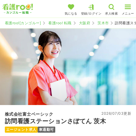
気になる
登録/ログイン
求人検索
メニュー
看護roo![カンゴルー]
看護roo! 転職
大阪府
茨木市
訪問看護ス
2026/07/03更新
株式会社富士ベーシック
訪問看護ステーションさぼてん 茨木
エージェント求人
車通勤可