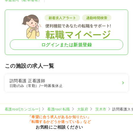
ログインまたは新規登録
この施設の求人一覧
訪問看護
正看護師
日勤のみ（常勤）
/一時募集休止
看護roo![カンゴルー]
看護roo! 転職
大阪府
茨木市
訪問看護ス
「希望に合う求人があるか知りたい」
「転職するかどうか迷っている」など
お気軽にご相談ください