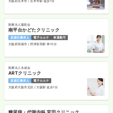
大阪府茨木市
/ 茨木市駅 徒歩1分
医療法人陽彩会
南平台かどたクリニック
直接応募求人
電子カルテ
車通勤可
大阪府高槻市
/ 摂津富田駅 車10分
医療法人永成会
ARTクリニック
直接応募求人
電子カルテ
大阪府大阪市北区
/ 大阪駅 徒歩1分
糖尿病・代謝内科 宮田クリニック