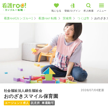
気になる
登録/ログイン
求人検索
メニュー
看護roo![カンゴルー]
看護roo! 転職
茨城県
つくば市
おのざき
2026/07/06更新
社会福祉法人緑生福祉会
おのざきスマイル保育園
エージェント求人
託児所
車通勤可