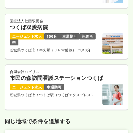
医療法人社団双愛会
つくば双愛病院
エージェント求人
156床
車通勤可
託児所
寮
茨城県つくば市
/ 牛久駅（ＪＲ常磐線） バス8分
合同会社ハビリス
市民の森訪問看護ステーションつくば
エージェント求人
車通勤可
茨城県つくば市
/ つくば駅（つくばエクスプレス） 徒
歩11分
同じ地域で条件を追加する