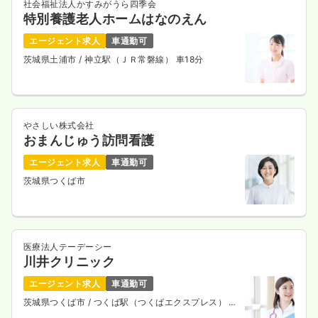
社会福祉法人かすみがうら四季会
特別養護老人ホームはなのえん
エージェント求人
車通勤可
茨城県土浦市
/ 神立駅（ＪＲ常磐線） 車18分
やさしい株式会社
おまんじゅう訪問看護
エージェント求人
車通勤可
茨城県つくば市
医療法人テーデーシー
川井クリニック
エージェント求人
車通勤可
茨城県つくば市
/ つくば駅（つくばエクスプレス） 車
6分