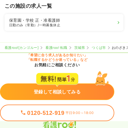
この施設の求人一覧
保育園・学校
正・准看護師
日勤のみ（常勤）
/一時募集休止
看護roo![カンゴルー]
看護roo! 転職
茨城県
つくば市
おのざき
「希望に合う求人があるか知りたい」
「転職するかどうか迷っている」など
お気軽にご相談ください
登録して相談してみる
0120-512-919
平日9:00～18:00