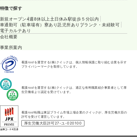
特徴で探す
新規オープン
4週8休以上
土日休み
駅徒歩５分以内
車通勤可（駐車場有）
寮あり
託児所あり
ブランク・未経験可
電子カルテあり
会社概要
事業所案内
看護roo!を運営する(株)クイックは、個人情報保護に取り組む企業を示す
プライバシーマークを取得しています。
看護roo!を運営する(株)クイックは、適正な有料職業紹介事業者として厚
生労働省より認定を受けています。
看護roo!転職は東証プライム市場上場企業のクイックが、厚生労働大臣の
許可を受けて運営しています。
厚生労働大臣許可27-ユ-020100