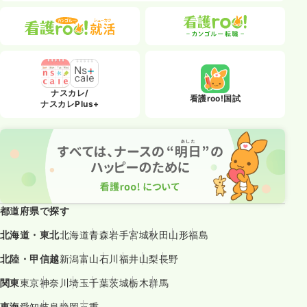
ナスカレ/
看護roo!国試
ナスカレPlus+
都道府県で探す
北海道・東北
北海道
青森
岩手
宮城
秋田
山形
福島
北陸・甲信越
新潟
富山
石川
福井
山梨
長野
関東
東京
神奈川
埼玉
千葉
茨城
栃木
群馬
東海
愛知
岐阜
静岡
三重