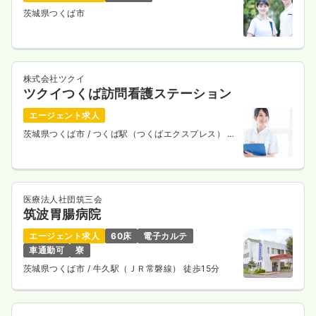
茨城県つくば市
株式会社ツクイ
ツクイつくば訪問看護ステーション
エージェント求人
茨城県つくば市
/ つくば駅（つくばエクスプレス） 徒
歩16分
医療法人社団筑三会
筑波胃腸病院
エージェント求人
60床
電子カルテ
車通勤可
寮
茨城県つくば市
/ 牛久駅（ＪＲ常磐線） 徒歩15分