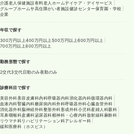
介護老人保健施設
有料老人ホーム
デイケア・デイサービス
グループホーム
サ高住
障がい者施設
健診センター
保育園・学校
企業
年収で探す
300万円以上
400万円以上
500万円以上
600万円以上
700万円以上
800万円以上
勤務形態で探す
2交代
3交代
日勤のみ
夜勤のみ
診療科目で探す
美容外科
美容皮膚科
内科
呼吸器内科
消化器内科
循環器内科
血液内科
腎臓内科
糖尿病内科
外科
呼吸器外科
心臓血管外科
消化器外科
脳神経外科
整形外科
形成外科
小児科
産婦人科
眼科
耳鼻咽喉科
皮膚科
泌尿器科
精神科・心療内科
放射線科
麻酔科
リウマチ科
リハビリテーション科
アレルギー科
緩和医療科（ホスピス）