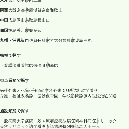
関西
大阪
京都
兵庫
滋賀
奈良
和歌山
中国
広島
岡山
鳥取
島根
山口
四国
徳島
香川
愛媛
高知
九州・沖縄
福岡
佐賀
長崎
熊本
大分
宮崎
鹿児島
沖縄
職種で探す
正看護師
准看護師
保健師
助産師
担当業務で探す
病棟
外来
オペ室(手術室)
救急外来
ICU系
透析
訪問看護
介護・福祉系
検診・健診
保育園・学校
訪問診療
内視鏡
治験関連
施設形態で探す
一般病院
大学病院
一般＋療養
療養型病院
精神科病院
クリニック
美容クリニック
訪問看護
介護施設
特別養護老人ホーム