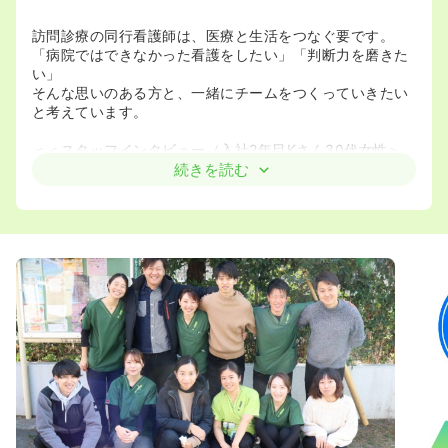
訪問診療の同行看護師は、医療と生活をつなぐ要です。
「病院ではできなかった看護をしたい」「判断力を磨きた
い」
そんな思いのある方と、一緒にチームをつくっていきたい
と考えています。
＜＜スタッフインタビュー（入社2年目Kさん30代女性＞
＞
続きを読む
「病棟勤務で、夜勤明けに疲れで子供と遊べない辛さや申
し訳なさを感じていたところに、あさがおクリニックを見
つけ応募しました。入社1年目で事務長を任され、最初は不
安な気持ちが大きかったのですが、ここではみんなが助け
合う風土なので挑戦しようと思えました！実際、今では毎
日楽しく働くことができています。他院の事務長さんとチ
ャットツールで気軽に連絡を取ることもでき、悩みを共有
できるのが嬉しいです。病棟勤務の時とは違い、現場に出
ながら数字管理や業務改善など経営に携われるのも大きな
やりがいです！」
＜訪問診療を初めてやってみた感想＞
「病棟時代は医師の指示が第一でしたが、当院では“患者さ
ん第一”という理念があります。