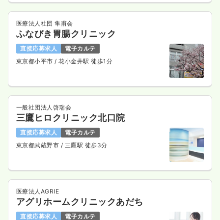
医療法人社団 隼甫会
ふなびき胃腸クリニック
直接応募求人
電子カルテ
東京都小平市
/ 花小金井駅 徒歩1分
一般社団法人啓瑞会
三鷹ヒロクリニック北口院
直接応募求人
電子カルテ
東京都武蔵野市
/ 三鷹駅 徒歩3分
医療法人AGRIE
アグリホームクリニックあだち
直接応募求人
電子カルテ