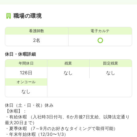
職場の環境
看護師数
電子カルテ
2名
休日・休暇詳細
年間休日
残業
固定残業
126日
なし
なし
オンコール
なし
休日（土・日・祝）休み
【休暇】：
・有給休暇 （入社時3日付与、6か月後7日支給、以降法定通り
最大20日まで）
・夏季休暇 （7～9月のお好きなタイミングで取得可能）
・年末年始休暇（12/30〜1/3）