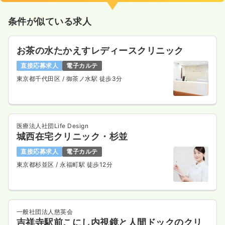
条件が似ている求人
お茶の水たかえすレディースクリニック
直接応募求人
電子カルテ
東京都千代田区
/ 御茶ノ水駅 徒歩3分
医療法人社団Life Design
城西在宅クリニック・杉並
直接応募求人
電子カルテ
東京都杉並区
/ 永福町駅 徒歩12分
一般社団法人慈英会
吉祥寺駅前こにし内視鏡と人間ドックのクリ