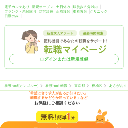
電子カルテあり
新規オープン
土日休み
駅徒歩５分以内
ブランク・未経験可
訪問診療
正看護師
准看護師
クリニック
日勤のみ
ログインまたは新規登録
看護roo![カンゴルー]
看護roo! 転職
東京都
板橋区
あさがおク
「希望に合う求人があるか知りたい」
「転職するかどうか迷っている」など
お気軽にご相談ください