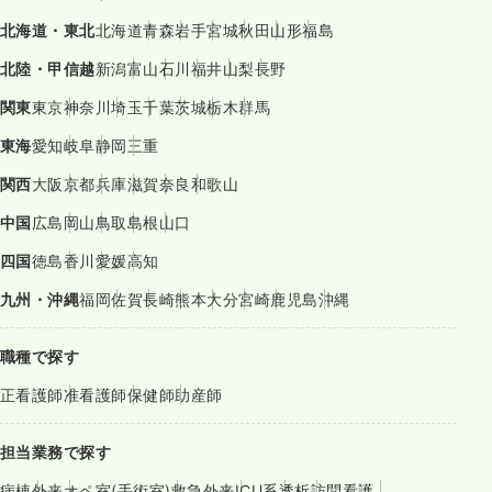
北海道・東北
北海道
青森
岩手
宮城
秋田
山形
福島
北陸・甲信越
新潟
富山
石川
福井
山梨
長野
関東
東京
神奈川
埼玉
千葉
茨城
栃木
群馬
東海
愛知
岐阜
静岡
三重
関西
大阪
京都
兵庫
滋賀
奈良
和歌山
中国
広島
岡山
鳥取
島根
山口
四国
徳島
香川
愛媛
高知
九州・沖縄
福岡
佐賀
長崎
熊本
大分
宮崎
鹿児島
沖縄
職種で探す
正看護師
准看護師
保健師
助産師
担当業務で探す
病棟
外来
オペ室(手術室)
救急外来
ICU系
透析
訪問看護