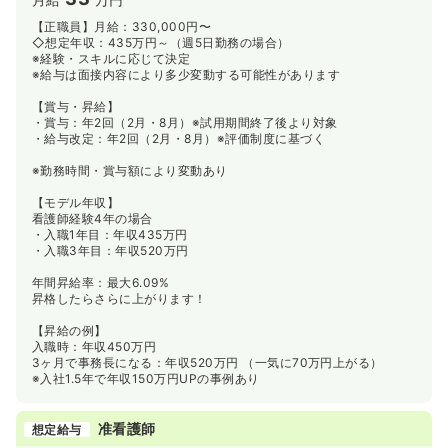
【正職員】月給：330,000円〜
◇想定年収：435万円～（週5日勤務の場合）
※経験・スキルに応じて決定
※給与は面接内容により多少変動する可能性があります
【賞与・昇給】
・賞与：年2回（2月・8月）※試用期間終了後より対象
・給与改定：年2回（2月・8月）※評価制度に基づく
※勤務時間・賞与額により変動あり
【モデル年収】
看護師経験4年の場合
・入職1年目：年収435万円
・入職3年目：年収520万円
年間昇給率：最大6.09%
昇格したらさらに上がります！
【昇給の例】
入職時：年収450万円
3ヶ月で事務長になる：年収520万円 （一気に70万円上がる）
※入社1.5年で年収150万円UPの事例あり
准看護師
想定給与