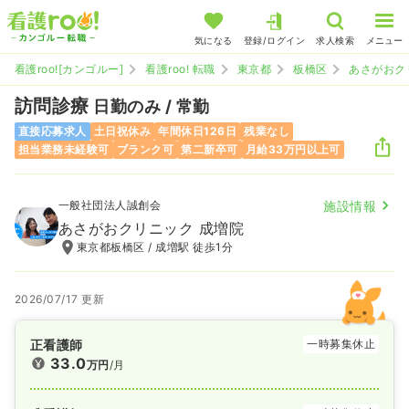
気になる
登録/ログイン
求人検索
メニュー
看護roo![カンゴルー]
看護roo! 転職
東京都
板橋区
あさがおク
訪問診療
日勤のみ / 常勤
直接応募求人
土日祝休み
年間休日126日
残業なし
担当業務未経験可
ブランク可
第二新卒可
月給33万円以上可
一般社団法人誠創会
施設情報
あさがおクリニック 成増院
東京都板橋区 / 成増駅 徒歩1分
2026/07/17 更新
正看護師
一時募集休止
33.0
万円
/月