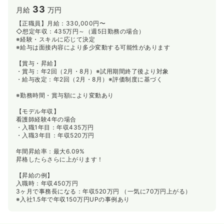
33
月給
万円
【正職員】月給：330,000円〜
◇想定年収：435万円～（週5日勤務の場合）
※経験・スキルに応じて決定
※給与は面接内容により多少変動する可能性があります
【賞与・昇給】
・賞与：年2回（2月・8月）※試用期間終了後より対象
・給与改定：年2回（2月・8月）※評価制度に基づく
※勤務時間・賞与額により変動あり
【モデル年収】
看護師経験4年の場合
・入職1年目：年収435万円
・入職3年目：年収520万円
年間昇給率：最大6.09%
昇格したらさらに上がります！
【昇給の例】
入職時：年収450万円
3ヶ月で事務長になる：年収520万円 （一気に70万円上がる）
※入社1.5年で年収150万円UPの事例あり