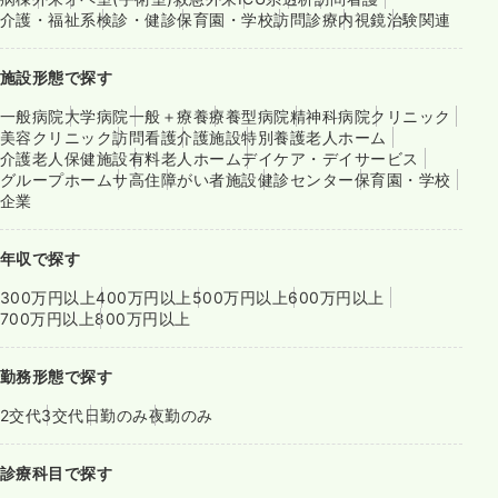
介護・福祉系
検診・健診
保育園・学校
訪問診療
内視鏡
治験関連
施設形態で探す
一般病院
大学病院
一般＋療養
療養型病院
精神科病院
クリニック
美容クリニック
訪問看護
介護施設
特別養護老人ホーム
介護老人保健施設
有料老人ホーム
デイケア・デイサービス
グループホーム
サ高住
障がい者施設
健診センター
保育園・学校
企業
年収で探す
300万円以上
400万円以上
500万円以上
600万円以上
700万円以上
800万円以上
勤務形態で探す
2交代
3交代
日勤のみ
夜勤のみ
診療科目で探す