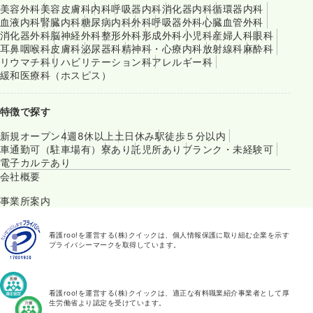
美容外科
美容皮膚科
内科
呼吸器内科
消化器内科
循環器内科
血液内科
腎臓内科
糖尿病内科
外科
呼吸器外科
心臓血管外科
消化器外科
脳神経外科
整形外科
形成外科
小児科
産婦人科
眼科
耳鼻咽喉科
皮膚科
泌尿器科
精神科・心療内科
放射線科
麻酔科
リウマチ科
リハビリテーション科
アレルギー科
緩和医療科（ホスピス）
特徴で探す
新規オープン
4週8休以上
土日休み
駅徒歩５分以内
車通勤可（駐車場有）
寮あり
託児所あり
ブランク・未経験可
電子カルテあり
会社概要
事業所案内
看護roo!を運営する(株)クイックは、個人情報保護に取り組む企業を示す
プライバシーマークを取得しています。
看護roo!を運営する(株)クイックは、適正な有料職業紹介事業者として厚
生労働省より認定を受けています。