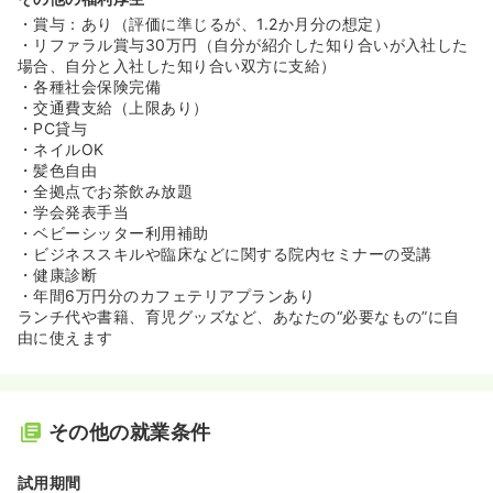
・賞与：あり（評価に準じるが、1.2か月分の想定）
・リファラル賞与30万円（自分が紹介した知り合いが入社した
場合、自分と入社した知り合い双方に支給）
・各種社会保険完備
・交通費支給（上限あり）
・PC貸与
・ネイルOK
・髪色自由
・全拠点でお茶飲み放題
・学会発表手当
・ベビーシッター利用補助
・ビジネススキルや臨床などに関する院内セミナーの受講
・健康診断
・年間6万円分のカフェテリアプランあり
ランチ代や書籍、育児グッズなど、あなたの“必要なもの”に自
由に使えます
その他の就業条件
試用期間