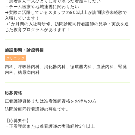
・患者さん一人ひとりに寄り添った看護をしたい
・看護の質を高め、チーム医療を前に進めたい
・チーム医療や地域連携に関わりたい
・患者さんの想いを叶えられないモヤモヤを解消したい
→実際に活躍しているスタッフの90%以上が訪問診療未経験で
・家庭も大事だけどキャリアも諦めたくない
入職しています！
・医療の現場×ビジネスの世界で活躍したい
→1か月間の入社時研修、訪問診療同行看護師の見学・実践を通
じた教育プログラムがあります！
施設形態・診療科目
クリニック
内科、呼吸器内科、消化器内科、循環器内科、血液内科、腎臓
内科、糖尿病内科
応募資格
正看護師資格または准看護師資格をお持ちの方
訪問診療同行看護師の募集です。
【応募要件】
・正看護師または准看護師の実務経験3年以上