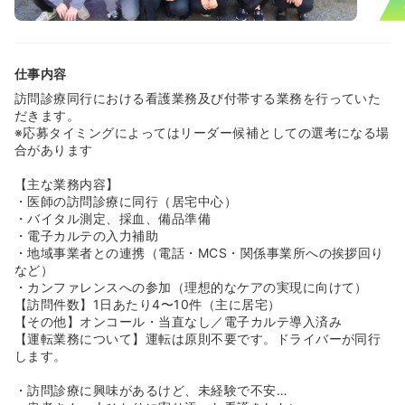
リスクがあっても、その方にとって意味のある時間をどう
過ごせるか、チームで一緒に考える文化が好きです。先生
方もフラットに意見を聞いてくださり、まとまっていない
意見でも『どう思う？』と声をかけてもらえます。
人としても看護師としても成長できる環境だと感じていま
仕事内容
す。」
訪問診療同行における看護業務及び付帯する業務を行っていた
だきます。
【キャリアステップの実例】
※応募タイミングによってはリーダー候補としての選考になる場
• 最短3ヶ月で事務長（管理者）登用の実績あり
合があります
• 1年で看護師マネージャーから2年でエリアマネージャー
に進んだ先輩も在籍
【主な業務内容】
• P/L管理など数字面も含めたマネジメント研修を提供
・医師の訪問診療に同行（居宅中心）
• 院の立ち上げやチームビルディングに携わるチャンスあ
・バイタル測定、採血、備品準備
り
・電子カルテの入力補助
• 社内異動も柔軟で、人事やバックオフィスへの異動、新
・地域事業者との連携（電話・MCS・関係事業所への挨拶回り
規開設部署へのチャレンジも可能
など）
• 希望者はコンサル出身の役員との1on1など、ビジネス職
・カンファレンスへの参加（理想的なケアの実現に向けて）
のメンバーと関わることも可能
【訪問件数】1日あたり4〜10件（主に居宅）
【その他】オンコール・当直なし／電子カルテ導入済み
「未経験だけど挑戦したい」という想いを歓迎し、チャッ
【運転業務について】運転は原則不要です。ドライバーが同行
トツールなどでいつでも相談できる風通しのよいカルチャ
します。
ーの中で、一歩ずつ成長していけます。
・訪問診療に興味があるけど、未経験で不安…
＜こんな方にピッタリ！＞